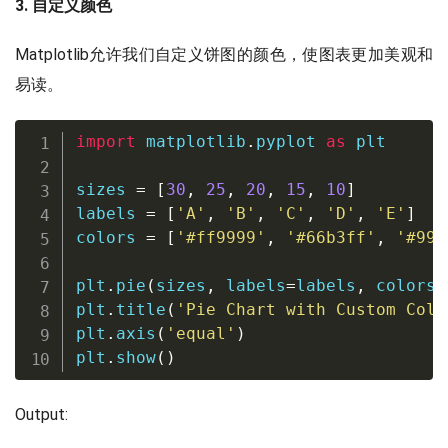
3. 自定义颜色
Matplotlib允许我们自定义饼图的颜色，使图表更加美观和
易读。
import
 matplotlib
.
pyplot 
as
 plt

sizes 
=
[
30
,
25
,
20
,
15
,
10
]
labels 
=
[
'A'
,
'B'
,
'C'
,
'D'
,
'E'
]
colors 
=
[
'#ff9999'
,
'#66b3ff'
,
'#99f
plt
.
pie
(
sizes
,
 labels
=
labels
,
 colors
=
plt
.
title
(
'Pie Chart with Custom Colo
plt
.
axis
(
'equal'
)
plt
.
show
(
)
Output: