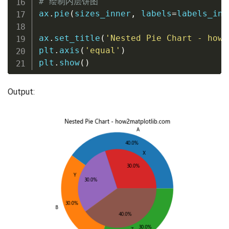
# 绘制内层饼图
ax
.
pie
(
sizes_inner
,
 labels
=
labels_inn
ax
.
set_title
(
'Nested Pie Chart - how2
plt
.
axis
(
'equal'
)
plt
.
show
(
)
Output: