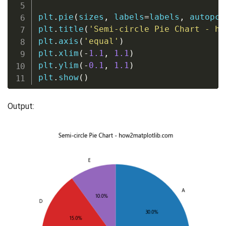
plt
.
pie
(
sizes
,
 labels
=
labels
,
 autopct
plt
.
title
(
'Semi-circle Pie Chart - ho
plt
.
axis
(
'equal'
)
plt
.
xlim
(
-
1.1
,
1.1
)
plt
.
ylim
(
-
0.1
,
1.1
)
plt
.
show
(
)
Output: