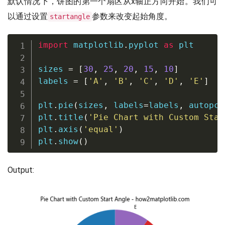
默认情况下，饼图的第一个扇区从x轴正方向开始。我们可
以通过设置
参数来改变起始角度。
startangle
import
 matplotlib
.
pyplot 
as
 plt

sizes 
=
[
30
,
25
,
20
,
15
,
10
]
labels 
=
[
'A'
,
'B'
,
'C'
,
'D'
,
'E'
]
plt
.
pie
(
sizes
,
 labels
=
labels
,
 autopct
plt
.
title
(
'Pie Chart with Custom Star
plt
.
axis
(
'equal'
)
plt
.
show
(
)
Output: