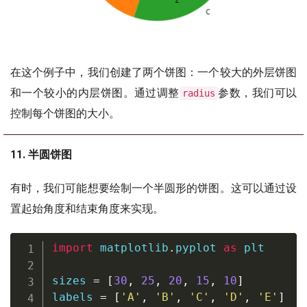
在这个例子中，我们创建了两个饼图：一个较大的外层饼图
和一个较小的内层饼图。通过调整
参数，我们可以
radius
控制每个饼图的大小。
11. 半圆饼图
有时，我们可能想要绘制一个半圆形的饼图。这可以通过设
置起始角度和结束角度来实现。
import
 matplotlib
.
pyplot 
as
 plt

sizes 
=
[
30
,
25
,
20
,
15
,
10
]
labels 
=
[
'A'
,
'B'
,
'C'
,
'D'
,
'E'
]