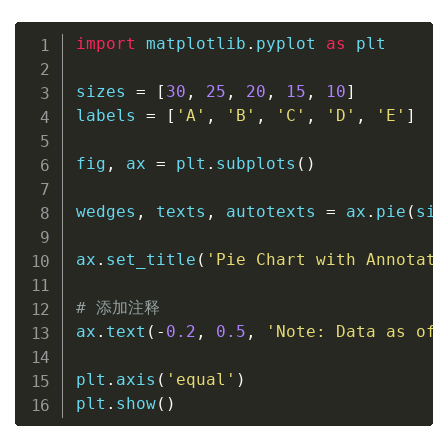
import
 matplotlib
.
pyplot 
as
 plt

sizes 
=
[
30
,
25
,
20
,
15
,
10
]
labels 
=
[
'A'
,
'B'
,
'C'
,
'D'
,
'E'
]
fig
,
 ax 
=
 plt
.
subplots
(
)
wedges
,
 texts
,
 autotexts 
=
 ax
.
pie
(
siz
ax
.
set_title
(
'Pie Chart with Annotati
# 添加注释
ax
.
text
(
-
0.2
,
0.5
,
'Note: Data as of 
plt
.
axis
(
'equal'
)
plt
.
show
(
)