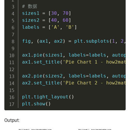
# 数据
sizes1 
=
[
30
,
70
]
sizes2 
=
[
40
,
60
]
labels 
=
[
'A'
,
'B'
]
fig
,
(
ax1
,
 ax2
)
=
 plt
.
subplots
(
1
,
2
,
 
ax1
.
pie
(
sizes1
,
 labels
=
labels
,
 autopc
ax1
.
set_title
(
'Pie Chart 1 - how2matp
ax2
.
pie
(
sizes2
,
 labels
=
labels
,
 autopc
ax2
.
set_title
(
'Pie Chart 2 - how2matp
plt
.
tight_layout
(
)
plt
.
show
(
)
Output: