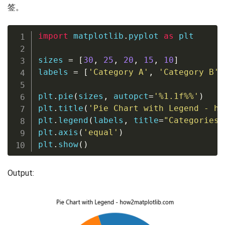
签。
import
 matplotlib
.
pyplot 
as
 plt

sizes 
=
[
30
,
25
,
20
,
15
,
10
]
labels 
=
[
'Category A'
,
'Category B'
,
plt
.
pie
(
sizes
,
 autopct
=
'%1.1f%%'
)
plt
.
title
(
'Pie Chart with Legend - ho
plt
.
legend
(
labels
,
 title
=
"Categories"
plt
.
axis
(
'equal'
)
plt
.
show
(
)
Output: