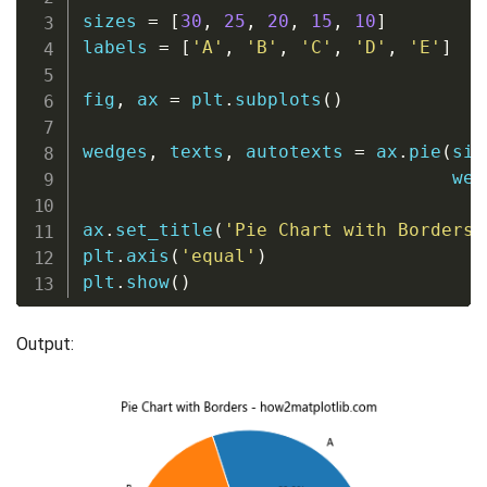
sizes 
=
[
30
,
25
,
20
,
15
,
10
]
labels 
=
[
'A'
,
'B'
,
'C'
,
'D'
,
'E'
]
fig
,
 ax 
=
 plt
.
subplots
(
)
wedges
,
 texts
,
 autotexts 
=
 ax
.
pie
(
siz
                                  wed
ax
.
set_title
(
'Pie Chart with Borders 
plt
.
axis
(
'equal'
)
plt
.
show
(
)
Output: