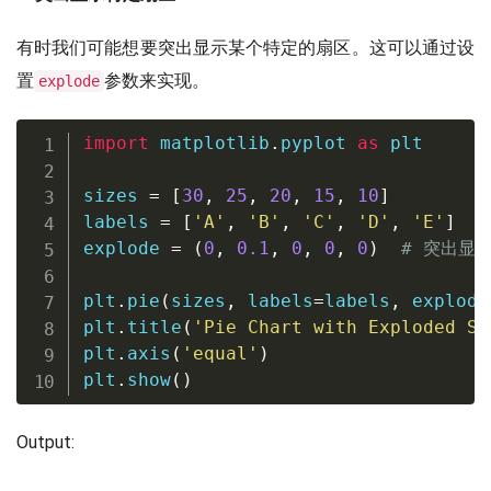
有时我们可能想要突出显示某个特定的扇区。这可以通过设
置
参数来实现。
explode
import
 matplotlib
.
pyplot 
as
 plt

sizes 
=
[
30
,
25
,
20
,
15
,
10
]
labels 
=
[
'A'
,
'B'
,
'C'
,
'D'
,
'E'
]
explode 
=
(
0
,
0.1
,
0
,
0
,
0
)
# 突出显
plt
.
pie
(
sizes
,
 labels
=
labels
,
 explode
plt
.
title
(
'Pie Chart with Exploded Sl
plt
.
axis
(
'equal'
)
plt
.
show
(
)
Output: