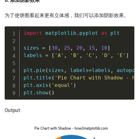
6. 添加阴影效果
为了使饼图看起来更有立体感，我们可以添加阴影效果。
import
 matplotlib
.
pyplot 
as
 plt

sizes 
=
[
30
,
25
,
20
,
15
,
10
]
labels 
=
[
'A'
,
'B'
,
'C'
,
'D'
,
'E'
]
plt
.
pie
(
sizes
,
 labels
=
labels
,
 autopct
plt
.
title
(
'Pie Chart with Shadow - ho
plt
.
axis
(
'equal'
)
plt
.
show
(
)
Output: