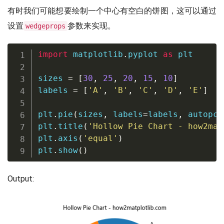
有时我们可能想要绘制一个中心有空白的饼图，这可以通过
设置
参数来实现。
wedgeprops
import
 matplotlib
.
pyplot 
as
 plt

sizes 
=
[
30
,
25
,
20
,
15
,
10
]
labels 
=
[
'A'
,
'B'
,
'C'
,
'D'
,
'E'
]
plt
.
pie
(
sizes
,
 labels
=
labels
,
 autopct
plt
.
title
(
'Hollow Pie Chart - how2mat
plt
.
axis
(
'equal'
)
plt
.
show
(
)
Output: