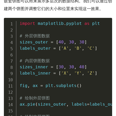
嵌套饼图可以用来展示多层次的数据结构。我们可以通过创
建两个饼图并调整它们的大小和位置来实现这一效果。
import
 matplotlib
.
pyplot 
as
 plt

# 外层饼图数据
sizes_outer 
=
[
40
,
30
,
30
]
labels_outer 
=
[
'A'
,
'B'
,
'C'
]
# 内层饼图数据
sizes_inner 
=
[
30
,
30
,
40
]
labels_inner 
=
[
'X'
,
'Y'
,
'Z'
]
fig
,
 ax 
=
 plt
.
subplots
(
)
# 绘制外层饼图
ax
.
pie
(
sizes_outer
,
 labels
=
labels_out