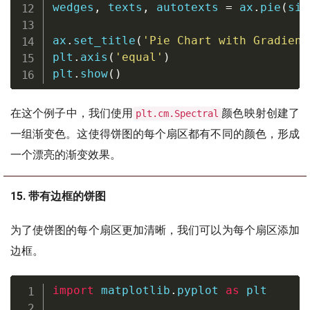
wedges
,
 texts
,
 autotexts 
=
 ax
.
pie
(
siz
ax
.
set_title
(
'Pie Chart with Gradient
plt
.
axis
(
'equal'
)
plt
.
show
(
)
在这个例子中，我们使用
颜色映射创建了
plt.cm.Spectral
一组渐变色。这使得饼图的每个扇区都有不同的颜色，形成
一个漂亮的渐变效果。
15. 带有边框的饼图
为了使饼图的每个扇区更加清晰，我们可以为每个扇区添加
边框。
import
 matplotlib
.
pyplot 
as
 plt
