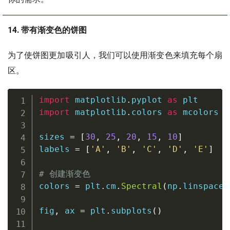
14. 带有渐变色的饼图
为了使饼图更加吸引人，我们可以使用渐变色来填充每个扇
区。
import
 matplotlib
.
pyplot 
as
import
 matplotlib
.
colors 
as
 mcolors

sizes 
=
[
30
,
25
,
20
,
15
,
10
]
labels 
=
[
'A'
,
'B'
,
'C'
,
'D'
,
'E'
]
# 创建渐变色
colors 
=
 plt
.
cm
.
Spectral
(
np
.
linspace
(
fig
,
 ax 
=
 plt
.
subplots
(
)