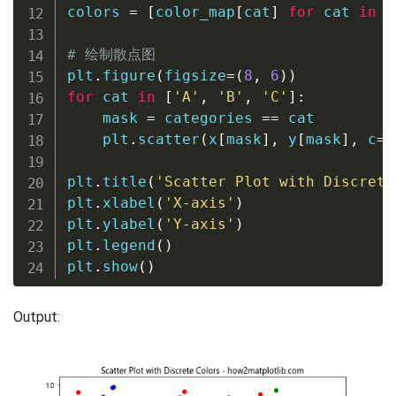
colors 
=
[
color_map
[
cat
]
for
 cat 
in
 c
# 绘制散点图
plt
.
figure
(
figsize
=
(
8
,
6
)
)
for
 cat 
in
[
'A'
,
'B'
,
'C'
]
:
    mask 
=
 categories 
==
 cat

    plt
.
scatter
(
x
[
mask
]
,
 y
[
mask
]
,
 c
=
c
plt
.
title
(
'Scatter Plot with Discrete
plt
.
xlabel
(
'X-axis'
)
plt
.
ylabel
(
'Y-axis'
)
plt
.
legend
(
)
plt
.
show
(
)
Output: