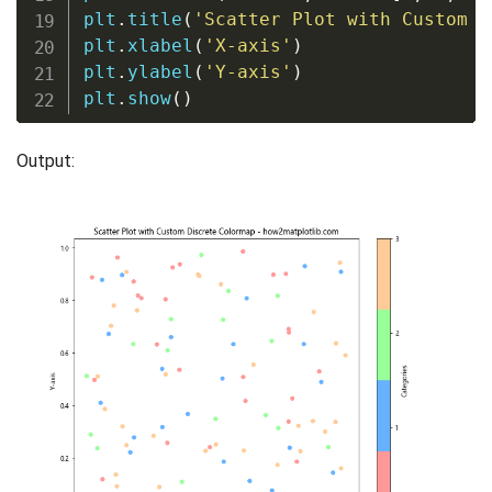
plt
.
title
(
'Scatter Plot with Custom D
plt
.
xlabel
(
'X-axis'
)
plt
.
ylabel
(
'Y-axis'
)
plt
.
show
(
)
Output: