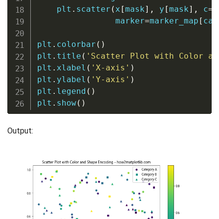
    plt
.
scatter
(
x
[
mask
]
,
 y
[
mask
]
,
 c
=
c
                marker
=
marker_map
[
cat
plt
.
colorbar
(
)
plt
.
title
(
'Scatter Plot with Color an
plt
.
xlabel
(
'X-axis'
)
plt
.
ylabel
(
'Y-axis'
)
plt
.
legend
(
)
plt
.
show
(
)
Output: