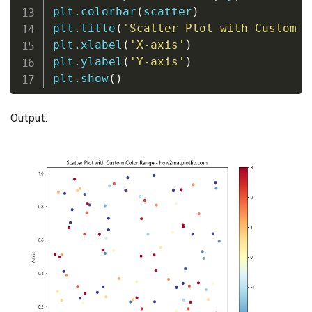
plt
.
colorbar
(
scatter
)
plt
.
title
(
'Scatter Plot with Custom C
plt
.
xlabel
(
'X-axis'
)
plt
.
ylabel
(
'Y-axis'
)
plt
.
show
(
)
Output: