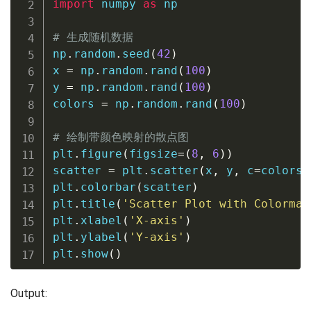
import
 numpy 
as
 np

# 生成随机数据
np
.
random
.
seed
(
42
)
x 
=
 np
.
random
.
rand
(
100
)
y 
=
 np
.
random
.
rand
(
100
)
colors 
=
 np
.
random
.
rand
(
100
)
# 绘制带颜色映射的散点图
plt
.
figure
(
figsize
=
(
8
,
6
)
)
scatter 
=
 plt
.
scatter
(
x
,
 y
,
 c
=
colors
,
plt
.
colorbar
(
scatter
)
plt
.
title
(
'Scatter Plot with Colormap
plt
.
xlabel
(
'X-axis'
)
plt
.
ylabel
(
'Y-axis'
)
plt
.
show
(
)
Output: