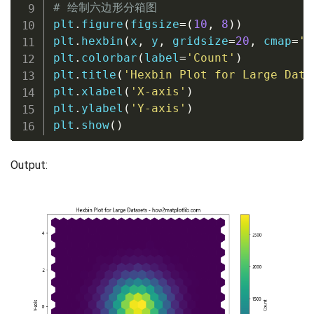
# 绘制六边形分箱图
plt
.
figure
(
figsize
=
(
10
,
8
)
)
plt
.
hexbin
(
x
,
 y
,
 gridsize
=
20
,
 cmap
=
'v
plt
.
colorbar
(
label
=
'Count'
)
plt
.
title
(
'Hexbin Plot for Large Data
plt
.
xlabel
(
'X-axis'
)
plt
.
ylabel
(
'Y-axis'
)
plt
.
show
(
)
Output: