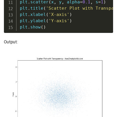
plt
.
scatter
(
x
,
 y
,
 alpha
=
0.1
,
 s
=
1
)
plt
.
title
(
'Scatter Plot with Transpar
plt
.
xlabel
(
'X-axis'
)
plt
.
ylabel
(
'Y-axis'
)
plt
.
show
(
)
Output: