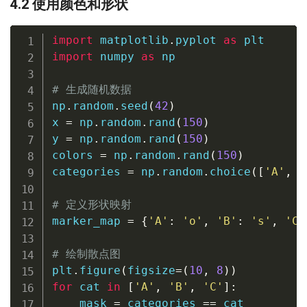
4.2 使用颜色和形状
import
 matplotlib
.
pyplot 
as
import
 numpy 
as
 np

# 生成随机数据
np
.
random
.
seed
(
42
)
x 
=
 np
.
random
.
rand
(
150
)
y 
=
 np
.
random
.
rand
(
150
)
colors 
=
 np
.
random
.
rand
(
150
)
categories 
=
 np
.
random
.
choice
(
[
'A'
,
'
# 定义形状映射
marker_map 
=
{
'A'
:
'o'
,
'B'
:
's'
,
'C'
# 绘制散点图
plt
.
figure
(
figsize
=
(
10
,
8
)
)
for
 cat 
in
[
'A'
,
'B'
,
'C'
]
:
    mask 
=
 categories 
==
 cat
