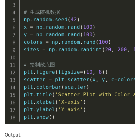
# 生成随机数据
np
.
random
.
seed
(
42
)
x 
=
 np
.
random
.
rand
(
100
)
y 
=
 np
.
random
.
rand
(
100
)
colors 
=
 np
.
random
.
rand
(
100
)
sizes 
=
 np
.
random
.
randint
(
20
,
200
,
10
# 绘制散点图
plt
.
figure
(
figsize
=
(
10
,
8
)
)
scatter 
=
 plt
.
scatter
(
x
,
 y
,
 c
=
colors
,
plt
.
colorbar
(
scatter
)
plt
.
title
(
'Scatter Plot with Color an
plt
.
xlabel
(
'X-axis'
)
plt
.
ylabel
(
'Y-axis'
)
plt
.
show
(
)
Output: