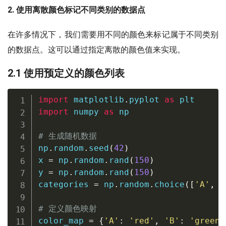
2. 使用离散颜色标记不同类别的数据点
在许多情况下，我们需要用不同的颜色来标记属于不同类别
的数据点。这可以通过指定离散的颜色值来实现。
2.1 使用预定义的颜色列表
import
 matplotlib
.
pyplot 
as
import
 numpy 
as
 np

# 生成随机数据
np
.
random
.
seed
(
42
)
x 
=
 np
.
random
.
rand
(
150
)
y 
=
 np
.
random
.
rand
(
150
)
categories 
=
 np
.
random
.
choice
(
[
'A'
,
'
# 定义颜色映射
color_map 
=
{
'A'
:
'red'
,
'B'
:
'green'