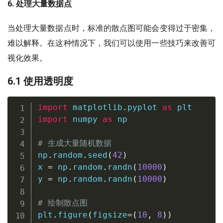
6. 处理大量数据点
当处理大量数据点时，标准的散点图可能会变得过于密集，
难以解释。在这种情况下，我们可以使用一些技巧来改善可
视化效果。
6.1 使用透明度
import
 matplotlib
.
pyplot 
as
import
 numpy 
as
 np

# 生成大量随机数据
np
.
random
.
seed
(
42
)
x 
=
 np
.
random
.
randn
(
10000
)
y 
=
 np
.
random
.
randn
(
10000
)
# 绘制散点图
plt
.
figure
(
figsize
=
(
10
,
8
)
)