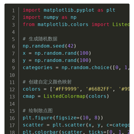
import
 matplotlib
.
pyplot 
as
import
 numpy 
as
from
 matplotlib
.
colors 
import
ListedC
# 生成随机数据
np
.
random
.
seed
(
42
)
x 
=
 np
.
random
.
rand
(
100
)
y 
=
 np
.
random
.
rand
(
100
)
categories 
=
 np
.
random
.
choice
(
[
0
,
1
,
# 创建自定义颜色映射
colors 
=
[
'#FF9999'
,
'#66B2FF'
,
'#99F
cmap 
=
ListedColormap
(
colors
)
# 绘制散点图
plt
.
figure
(
figsize
=
(
10
,
8
)
)
scatter 
=
 plt
.
scatter
(
x
,
 y
,
 c
=
categor
plt
.
colorbar
(
scatter
,
 ticks
=
[
0
,
1
,
2
,