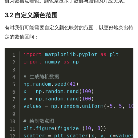
值为数据点着色。颜色条显示了数值与颜色的对应关系。
3.2 自定义颜色范围
有时我们可能需要自定义颜色映射的范围，以更好地突出特
定的数值区间：
import
 matplotlib
.
pyplot 
as
import
 numpy 
as
 np

# 生成随机数据
np
.
random
.
seed
(
42
)
x 
=
 np
.
random
.
rand
(
100
)
y 
=
 np
.
random
.
rand
(
100
)
values 
=
 np
.
random
.
uniform
(
-
5
,
5
,
100
# 绘制散点图
plt
.
figure
(
figsize
=
(
10
,
8
)
)
scatter 
=
 plt
.
scatter
(
x
,
 y
,
 c
=
values
,