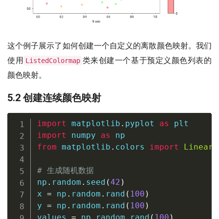
这个例子展示了如何创建一个自定义的离散颜色映射。我们
使用
类来创建一个基于预定义颜色列表的
ListedColormap
颜色映射。
5.2 创建连续颜色映射
import
 matplotlib
.
pyplot 
as
import
 numpy 
as
from
 matplotlib
.
colors 
import
LinearS
# 生成随机数据
np
.
random
.
seed
(
42
)
x 
=
 np
.
random
.
rand
(
100
)
y 
=
 np
.
random
.
rand
(
100
)
values 
=
 np
.
random
.
rand
(
100
)