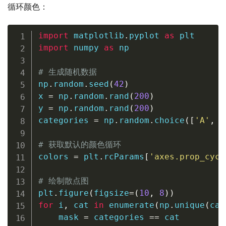
循环颜色：
import
 matplotlib
.
pyplot 
as
import
 numpy 
as
 np

# 生成随机数据
np
.
random
.
seed
(
42
)
x 
=
 np
.
random
.
rand
(
200
)
y 
=
 np
.
random
.
rand
(
200
)
categories 
=
 np
.
random
.
choice
(
[
'A'
,
'
# 获取默认的颜色循环
colors 
=
 plt
.
rcParams
[
'axes.prop_cycl
# 绘制散点图
plt
.
figure
(
figsize
=
(
10
,
8
)
)
for
 i
,
 cat 
in
enumerate
(
np
.
unique
(
cat
    mask 
=
 categories 
==
 cat
