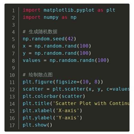
import
 matplotlib
.
pyplot 
as
import
 numpy 
as
 np

# 生成随机数据
np
.
random
.
seed
(
42
)
x 
=
 np
.
random
.
rand
(
100
)
y 
=
 np
.
random
.
rand
(
100
)
values 
=
 np
.
random
.
randn
(
100
)
# 绘制散点图
plt
.
figure
(
figsize
=
(
10
,
8
)
)
scatter 
=
 plt
.
scatter
(
x
,
 y
,
 c
=
values
,
plt
.
colorbar
(
scatter
)
plt
.
title
(
'Scatter Plot with Continuo
plt
.
xlabel
(
'X-axis'
)
plt
.
ylabel
(
'Y-axis'
)
plt
.
show
(
)