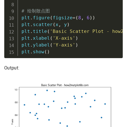
# 绘制散点图
plt
.
figure
(
figsize
=
(
8
,
6
)
)
plt
.
scatter
(
x
,
 y
)
plt
.
title
(
'Basic Scatter Plot - how2m
plt
.
xlabel
(
'X-axis'
)
plt
.
ylabel
(
'Y-axis'
)
plt
.
show
(
)
Output: