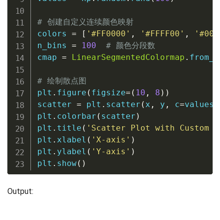
# 创建自定义连续颜色映射
colors 
=
[
'#FF0000'
,
'#FFFF00'
,
'#00F
n_bins 
=
100
# 颜色分段数
cmap 
=
LinearSegmentedColormap
.
from_l
# 绘制散点图
plt
.
figure
(
figsize
=
(
10
,
8
)
)
scatter 
=
 plt
.
scatter
(
x
,
 y
,
 c
=
values
,
plt
.
colorbar
(
scatter
)
plt
.
title
(
'Scatter Plot with Custom C
plt
.
xlabel
(
'X-axis'
)
plt
.
ylabel
(
'Y-axis'
)
plt
.
show
(
)
Output: