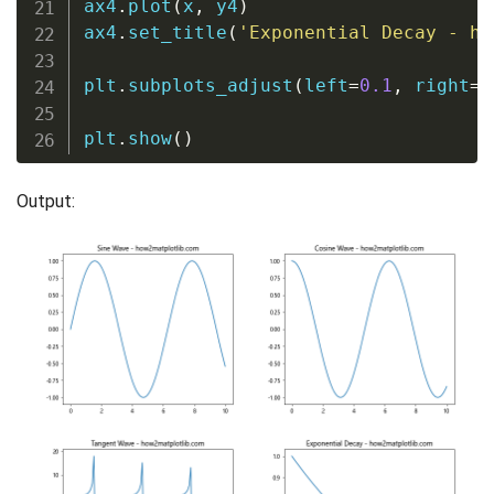
ax4
.
plot
(
x
,
 y4
)
ax4
.
set_title
(
'Exponential Decay - ho
plt
.
subplots_adjust
(
left
=
0.1
,
 right
=
0
plt
.
show
(
)
Output: