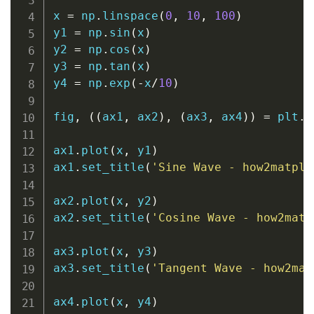
x 
=
 np
.
linspace
(
0
,
10
,
100
)
y1 
=
 np
.
sin
(
x
)
y2 
=
 np
.
cos
(
x
)
y3 
=
 np
.
tan
(
x
)
y4 
=
 np
.
exp
(
-
x
/
10
)
fig
,
(
(
ax1
,
 ax2
)
,
(
ax3
,
 ax4
)
)
=
 plt
.
s
ax1
.
plot
(
x
,
 y1
)
ax1
.
set_title
(
'Sine Wave - how2matplo
ax2
.
plot
(
x
,
 y2
)
ax2
.
set_title
(
'Cosine Wave - how2matp
ax3
.
plot
(
x
,
 y3
)
ax3
.
set_title
(
'Tangent Wave - how2mat
ax4
.
plot
(
x
,
 y4
)