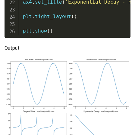
ax4
.
set_title
(
'Exponential Decay - ho
plt
.
tight_layout
(
)
plt
.
show
(
)
Output: