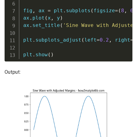
fig
,
 ax 
=
 plt
.
subplots
(
figsize
=
(
8
,
6
)
ax
.
plot
(
x
,
 y
)
ax
.
set_title
(
'Sine Wave with Adjusted
plt
.
subplots_adjust
(
left
=
0.2
,
 right
=
0
plt
.
show
(
)
Output: