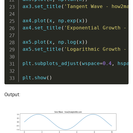
ax3
.
set_title
(
'Tangent Wave - how2mat
ax4
.
plot
(
x
,
 np
.
exp
(
x
)
)
ax4
.
set_title
(
'Exponential Growth - h
ax5
.
plot
(
x
,
 np
.
log
(
x
)
)
ax5
.
set_title
(
'Logarithmic Growth - h
plt
.
subplots_adjust
(
wspace
=
0.4
,
 hspac
plt
.
show
(
)
Output: