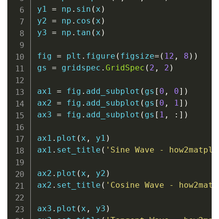
y1 
=
 np
.
sin
(
x
)
y2 
=
 np
.
cos
(
x
)
y3 
=
 np
.
tan
(
x
)
fig 
=
 plt
.
figure
(
figsize
=
(
12
,
8
)
)
gs 
=
 gridspec
.
GridSpec
(
2
,
2
)
ax1 
=
 fig
.
add_subplot
(
gs
[
0
,
0
]
)
ax2 
=
 fig
.
add_subplot
(
gs
[
0
,
1
]
)
ax3 
=
 fig
.
add_subplot
(
gs
[
1
,
:
]
)
ax1
.
plot
(
x
,
 y1
)
ax1
.
set_title
(
'Sine Wave - how2matplo
ax2
.
plot
(
x
,
 y2
)
ax2
.
set_title
(
'Cosine Wave - how2matp
ax3
.
plot
(
x
,
 y3
)