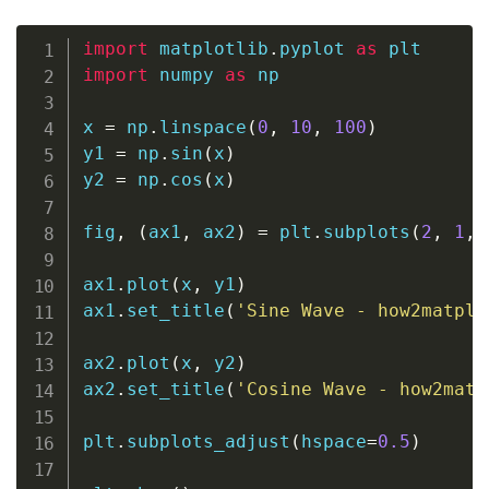
import
 matplotlib
.
pyplot 
as
import
 numpy 
as
 np

x 
=
 np
.
linspace
(
0
,
10
,
100
)
y1 
=
 np
.
sin
(
x
)
y2 
=
 np
.
cos
(
x
)
fig
,
(
ax1
,
 ax2
)
=
 plt
.
subplots
(
2
,
1
,
 
ax1
.
plot
(
x
,
 y1
)
ax1
.
set_title
(
'Sine Wave - how2matplo
ax2
.
plot
(
x
,
 y2
)
ax2
.
set_title
(
'Cosine Wave - how2matp
plt
.
subplots_adjust
(
hspace
=
0.5
)