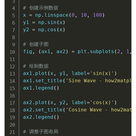
# 创建示例数据
x 
=
 np
.
linspace
(
0
,
10
,
100
)
y1 
=
 np
.
sin
(
x
)
y2 
=
 np
.
cos
(
x
)
# 创建子图
fig
,
(
ax1
,
 ax2
)
=
 plt
.
subplots
(
2
,
1
,
 
# 绘制数据
ax1
.
plot
(
x
,
 y1
,
 label
=
'sin(x)'
)
ax1
.
set_title
(
'Sine Wave - how2matplo
ax1
.
legend
(
)
ax2
.
plot
(
x
,
 y2
,
 label
=
'cos(x)'
)
ax2
.
set_title
(
'Cosine Wave - how2matp
ax2
.
legend
(
)
# 调整子图布局