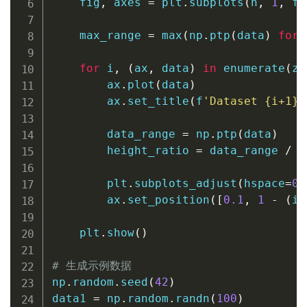
    fig
,
 axes 
=
 plt
.
subplots
(
n
,
1
,
 fi
    max_range 
=
max
(
np
.
ptp
(
data
)
for
 
for
 i
,
(
ax
,
 data
)
in
enumerate
(
zi
        ax
.
plot
(
data
)
        ax
.
set_title
(
f
'Dataset 
{
i
+
1
}
 
        data_range 
=
 np
.
ptp
(
data
)
        height_ratio 
=
 data_range 
/
 m
        plt
.
subplots_adjust
(
hspace
=
0.
        ax
.
set_position
(
[
0.1
,
1
-
(
i
+
    plt
.
show
(
)
# 生成示例数据
np
.
random
.
seed
(
42
)
data1 
=
 np
.
random
.
randn
(
100
)