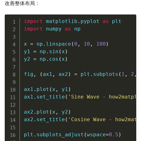
改善整体布局：
import
 matplotlib
.
pyplot 
as
import
 numpy 
as
 np

x 
=
 np
.
linspace
(
0
,
10
,
100
)
y1 
=
 np
.
sin
(
x
)
y2 
=
 np
.
cos
(
x
)
fig
,
(
ax1
,
 ax2
)
=
 plt
.
subplots
(
1
,
2
,
 
ax1
.
plot
(
x
,
 y1
)
ax1
.
set_title
(
'Sine Wave - how2matplo
ax2
.
plot
(
x
,
 y2
)
ax2
.
set_title
(
'Cosine Wave - how2matp
plt
.
subplots_adjust
(
wspace
=
0.5
)