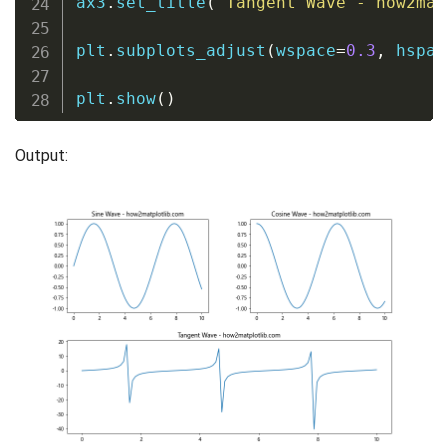
ax3
.
set_title
(
'Tangent Wave - how2mat
plt
.
subplots_adjust
(
wspace
=
0.3
,
 hspac
plt
.
show
(
)
Output: