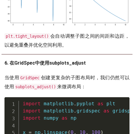
会自动调整子图之间的间距和边距，
plt.tight_layout()
以避免重叠并优化空间利用。
6. 在GridSpec中使用subplots_adjust
当使用
创建更复杂的子图布局时，我们仍然可以
GridSpec
使用
来微调布局：
subplots_adjust()
import
 matplotlib
.
pyplot 
as
import
 matplotlib
.
gridspec 
as
import
 numpy 
as
 np

x 
=
 np
.
linspace
(
0
,
10
,
100
)