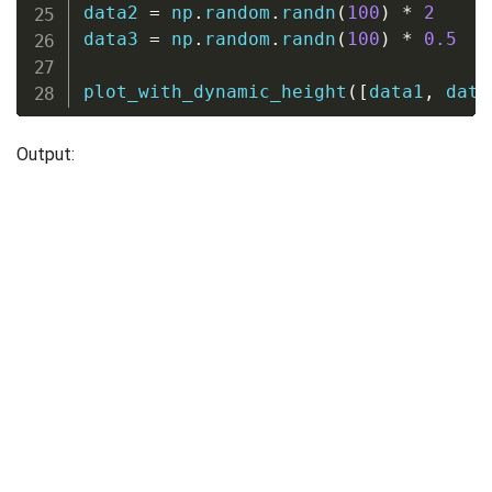
data2 
=
 np
.
random
.
randn
(
100
)
*
2
data3 
=
 np
.
random
.
randn
(
100
)
*
0.5
plot_with_dynamic_height
(
[
data1
,
 data
Output: