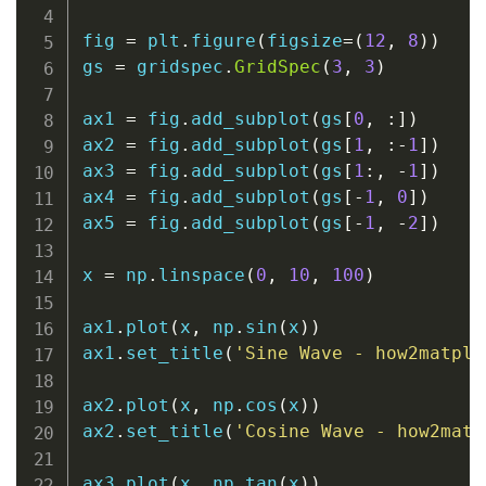
fig 
=
 plt
.
figure
(
figsize
=
(
12
,
8
)
)
gs 
=
 gridspec
.
GridSpec
(
3
,
3
)
ax1 
=
 fig
.
add_subplot
(
gs
[
0
,
:
]
)
ax2 
=
 fig
.
add_subplot
(
gs
[
1
,
:
-
1
]
)
ax3 
=
 fig
.
add_subplot
(
gs
[
1
:
,
-
1
]
)
ax4 
=
 fig
.
add_subplot
(
gs
[
-
1
,
0
]
)
ax5 
=
 fig
.
add_subplot
(
gs
[
-
1
,
-
2
]
)
x 
=
 np
.
linspace
(
0
,
10
,
100
)
ax1
.
plot
(
x
,
 np
.
sin
(
x
)
)
ax1
.
set_title
(
'Sine Wave - how2matplo
ax2
.
plot
(
x
,
 np
.
cos
(
x
)
)
ax2
.
set_title
(
'Cosine Wave - how2matp
ax3
.
plot
(
x
,
 np
.
tan
(
x
)
)