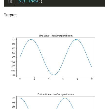
plt
.
show
(
)
Output: