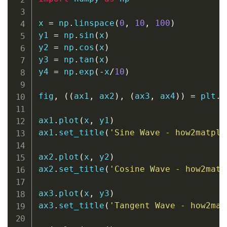
x 
=
 np
.
linspace
(
0
,
10
,
100
)
y1 
=
 np
.
sin
(
x
)
y2 
=
 np
.
cos
(
x
)
y3 
=
 np
.
tan
(
x
)
y4 
=
 np
.
exp
(
-
x
/
10
)
fig
,
(
(
ax1
,
 ax2
)
,
(
ax3
,
 ax4
)
)
=
 plt
.
s
ax1
.
plot
(
x
,
 y1
)
ax1
.
set_title
(
'Sine Wave - how2matplo
ax2
.
plot
(
x
,
 y2
)
ax2
.
set_title
(
'Cosine Wave - how2matp
ax3
.
plot
(
x
,
 y3
)
ax3
.
set_title
(
'Tangent Wave - how2mat