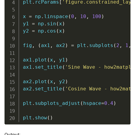
plt
.
rcParams
[
'figure.constrained_layo
x 
=
 np
.
linspace
(
0
,
10
,
100
)
y1 
=
 np
.
sin
(
x
)
y2 
=
 np
.
cos
(
x
)
fig
,
(
ax1
,
 ax2
)
=
 plt
.
subplots
(
2
,
1
,
 
ax1
.
plot
(
x
,
 y1
)
ax1
.
set_title
(
'Sine Wave - how2matplo
ax2
.
plot
(
x
,
 y2
)
ax2
.
set_title
(
'Cosine Wave - how2matp
plt
.
subplots_adjust
(
hspace
=
0.4
)
plt
.
show
(
)
Output: