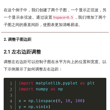
在这个例子中，我们创建了两个子图，一个显示正弦波，另
一个显示余弦波。通过设置
，我们增加了两个
hspace=0.5
子图之间的垂直间距，使图表更加清晰易读。
2. 调整子图边距
2.1 左右边距调整
调整左右边距可以控制子图在水平方向上的位置和宽度。以
下示例展示了如何调整左右边距：
import
 matplotlib
.
pyplot 
as
import
 numpy 
as
 np

x 
=
 np
.
linspace
(
0
,
10
,
100
)
y 
=
 np
.
sin
(
x
)