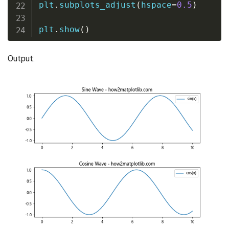
plt
.
subplots_adjust
(
hspace
=
0.5
)
plt
.
show
(
)
Output: