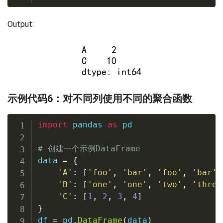
Output:
示例代码6：对不同列使用不同的聚合函数
import
 pandas 
as
 pd

# 创建一个示例DataFrame
data 
=
{
'A'
:
[
'foo'
,
'bar'
,
'foo'
,
'bar'
]
'B'
:
[
'one'
,
'one'
,
'two'
,
'three
'C'
:
[
1
,
2
,
3
,
4
]
}
df 
=
 pd
.
DataFrame
(
data
)