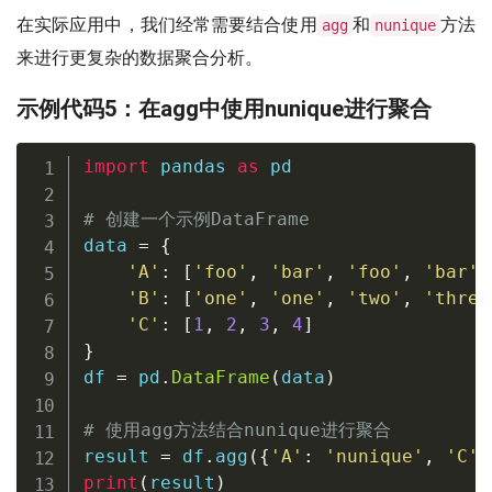
在实际应用中，我们经常需要结合使用
和
方法
agg
nunique
来进行更复杂的数据聚合分析。
示例代码5：在agg中使用nunique进行聚合
import
 pandas 
as
 pd

# 创建一个示例DataFrame
data 
=
{
'A'
:
[
'foo'
,
'bar'
,
'foo'
,
'bar'
]
'B'
:
[
'one'
,
'one'
,
'two'
,
'three
'C'
:
[
1
,
2
,
3
,
4
]
}
df 
=
 pd
.
DataFrame
(
data
)
# 使用agg方法结合nunique进行聚合
result 
=
 df
.
agg
(
{
'A'
:
'nunique'
,
'C'
:
print
(
result
)