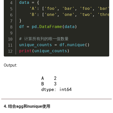
data 
=
{
'A'
:
[
'foo'
,
'bar'
,
'foo'
,
'bar'
]
'B'
:
[
'one'
,
'one'
,
'two'
,
'three
}
df 
=
 pd
.
DataFrame
(
data
)
# 计算所有列的唯一值数量
unique_counts 
=
 df
.
nunique
(
)
print
(
unique_counts
)
Output:
4. 结合agg和nunique使用