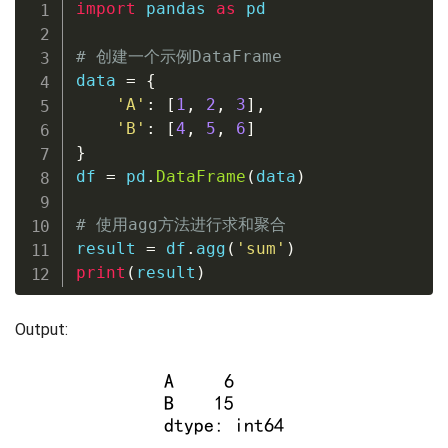
import
 pandas 
as
 pd

# 创建一个示例DataFrame
data 
=
{
'A'
:
[
1
,
2
,
3
]
,
'B'
:
[
4
,
5
,
6
]
}
df 
=
 pd
.
DataFrame
(
data
)
# 使用agg方法进行求和聚合
result 
=
 df
.
agg
(
'sum'
)
print
(
result
)
Output: