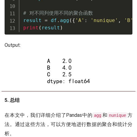
# 对不同列使用不同的聚合函数
result 
=
 df
.
agg
(
{
'A'
:
'nunique'
,
'B'
:
print
(
result
)
Output:
5. 总结
在本文中，我们详细介绍了Pandas中的
和
方
agg
nunique
法。通过这些方法，可以方便地进行数据的聚合和统计分
析。