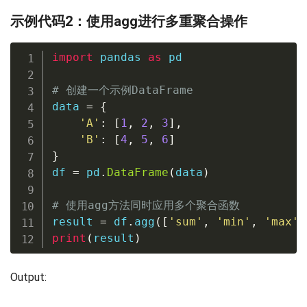
示例代码2：使用agg进行多重聚合操作
import
 pandas 
as
 pd

# 创建一个示例DataFrame
data 
=
{
'A'
:
[
1
,
2
,
3
]
,
'B'
:
[
4
,
5
,
6
]
}
df 
=
 pd
.
DataFrame
(
data
)
# 使用agg方法同时应用多个聚合函数
result 
=
 df
.
agg
(
[
'sum'
,
'min'
,
'max'
]
print
(
result
)
Output: