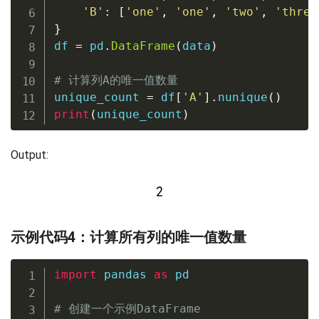
'B'
:
[
'one'
,
'one'
,
'two'
,
'three
}
df 
=
 pd
.
DataFrame
(
data
)
# 计算列A的唯一值数量
unique_count 
=
 df
[
'A'
]
.
nunique
(
)
print
(
unique_count
)
Output:
示例代码4：计算所有列的唯一值数量
import
 pandas 
as
 pd

# 创建一个示例DataFrame