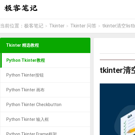
当前位置：
极客笔记
Tkinter
Tkinter 问答
tkinter清空lis
>
>
>
Tkinter 精选教程
Python Tkinter教程
tkinter清
Python Tkinter按钮
Python Tkinter 画布
Python Tkinter Checkbutton
Python Tkinter 输入框
Python Tkinter Frame框架