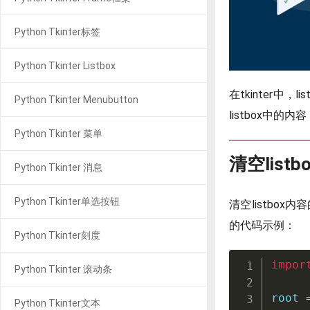
Python Tkinter标签
Python Tkinter Listbox
在tkinter
Python Tkinter Menubutton
listbox中的内
Python Tkinter 菜单
清空list
Python Tkinter 消息
Python Tkinter单选按钮
清空listbox
的代码示例：
Python Tkinter刻度
impor
Python Tkinter 滚动条
root 
Python Tkinter文本