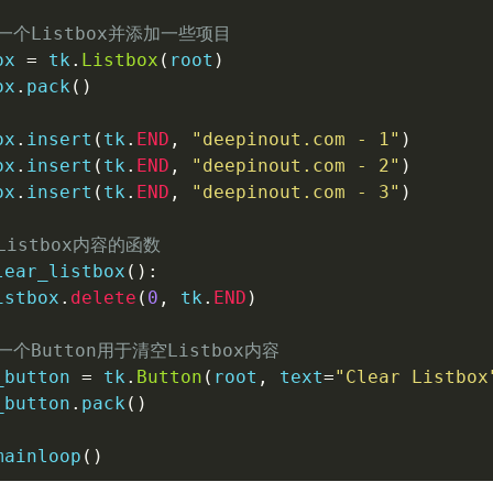
一个Listbox并添加一些项目
ox 
=
 tk
.
Listbox
(
root
)
ox
.
pack
(
)
ox
.
insert
(
tk
.
END
,
"deepinout.com - 1"
)
ox
.
insert
(
tk
.
END
,
"deepinout.com - 2"
)
ox
.
insert
(
tk
.
END
,
"deepinout.com - 3"
)
Listbox内容的函数
lear_listbox
(
)
:
istbox
.
delete
(
0
,
 tk
.
END
)
一个Button用于清空Listbox内容
_button 
=
 tk
.
Button
(
root
,
 text
=
"Clear Listbox
_button
.
pack
(
)
mainloop
(
)