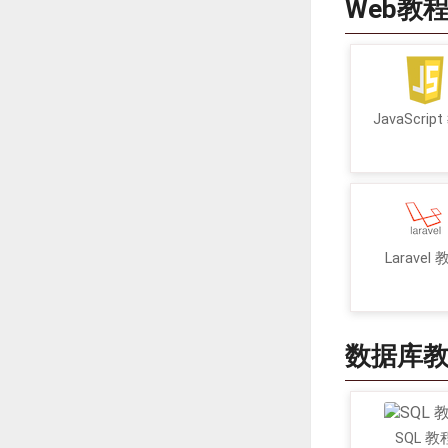
Web教
JavaScrip
Laravel
数据库
SQL 教