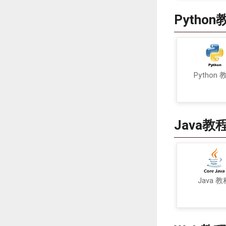
Python
Python 
Java教
Java 教