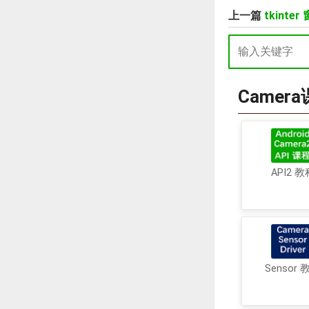
上一篇
tkint
Camer
API2 教
Sensor 