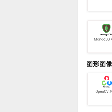
MongoDB
图形图
OpenCV