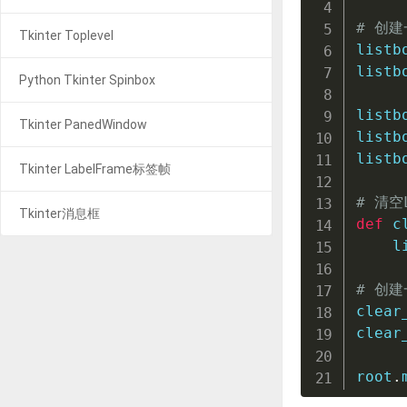
# 创建
Tkinter Toplevel
listb
listb
Python Tkinter Spinbox
listb
Tkinter PanedWindow
listb
listb
Tkinter LabelFrame标签帧
# 清空
Tkinter消息框
def
c
    l
# 创建
clear
clear
root
.