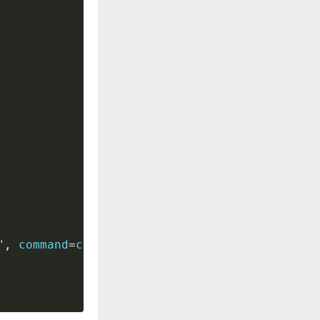
"
,
 command
=
clear_listbox
)