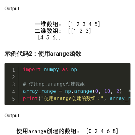
Output:
示例代码2：使用arange函数
import
 numpy 
as
 np

# 使用np.arange创建数组
array_range 
=
 np
.
arange
(
0
,
10
,
2
)
#
print
(
"使用arange创建的数组："
,
 array_ra
Output: