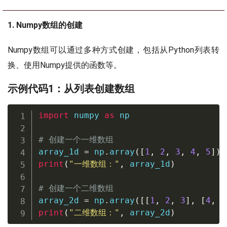
1. Numpy数组的创建
Numpy数组可以通过多种方式创建，包括从Python列表转
换、使用Numpy提供的函数等。
示例代码1：从列表创建数组
import
 numpy 
as
 np

# 创建一个一维数组
array_1d 
=
 np
.
array
(
[
1
,
2
,
3
,
4
,
5
]
)
print
(
"一维数组："
,
 array_1d
)
# 创建一个二维数组
array_2d 
=
 np
.
array
(
[
[
1
,
2
,
3
]
,
[
4
,
5
print
(
"二维数组："
,
 array_2d
)