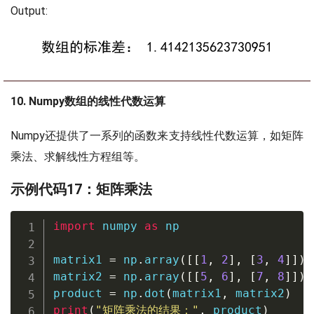
Output:
10. Numpy数组的线性代数运算
Numpy还提供了一系列的函数来支持线性代数运算，如矩阵
乘法、求解线性方程组等。
示例代码17：矩阵乘法
import
 numpy 
as
 np

matrix1 
=
 np
.
array
(
[
[
1
,
2
]
,
[
3
,
4
]
]
)
matrix2 
=
 np
.
array
(
[
[
5
,
6
]
,
[
7
,
8
]
]
)
product 
=
 np
.
dot
(
matrix1
,
 matrix2
)
print
(
"矩阵乘法的结果："
,
 product
)