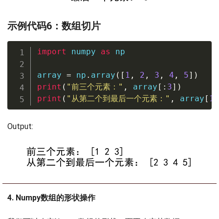
示例代码6：数组切片
import
 numpy 
as
 np

array 
=
 np
.
array
(
[
1
,
2
,
3
,
4
,
5
]
)
print
(
"前三个元素："
,
 array
[
:
3
]
)
print
(
"从第二个到最后一个元素："
,
 array
[
1
:
Output:
4. Numpy数组的形状操作