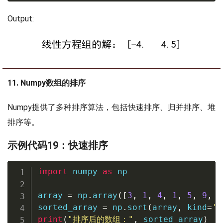
Output:
11. Numpy数组的排序
Numpy提供了多种排序算法，包括快速排序、归并排序、堆
排序等。
示例代码19：快速排序
import
 numpy 
as
 np

array 
=
 np
.
array
(
[
3
,
1
,
4
,
1
,
5
,
9
,
2
sorted_array 
=
 np
.
sort
(
array
,
 kind
=
'q
print
(
"排序后的数组："
,
 sorted_array
)