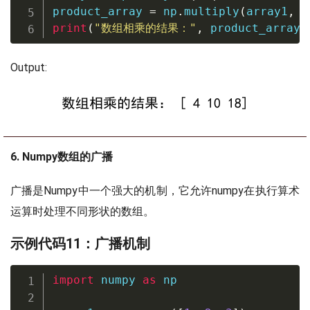
product_array 
=
 np
.
multiply
(
array1
,
 a
print
(
"数组相乘的结果："
,
 product_array
)
Output:
6. Numpy数组的广播
广播是Numpy中一个强大的机制，它允许numpy在执行算术
运算时处理不同形状的数组。
示例代码11：广播机制
import
 numpy 
as
 np
