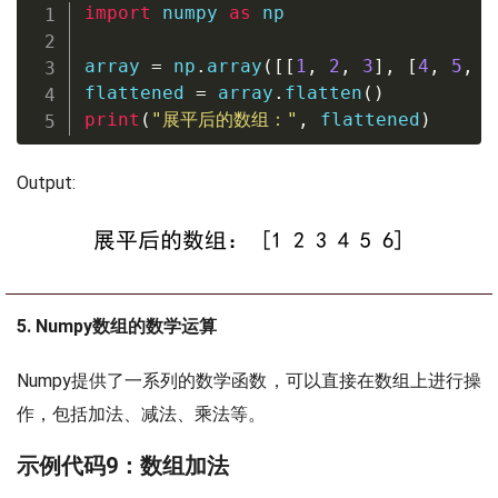
import
 numpy 
as
 np

array 
=
 np
.
array
(
[
[
1
,
2
,
3
]
,
[
4
,
5
,
6
flattened 
=
 array
.
flatten
(
)
print
(
"展平后的数组："
,
 flattened
)
Output:
5. Numpy数组的数学运算
Numpy提供了一系列的数学函数，可以直接在数组上进行操
作，包括加法、减法、乘法等。
示例代码9：数组加法