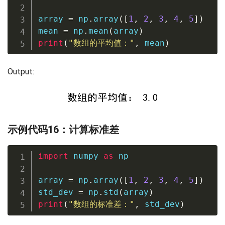
array 
=
 np
.
array
(
[
1
,
2
,
3
,
4
,
5
]
)
mean 
=
 np
.
mean
(
array
)
print
(
"数组的平均值："
,
 mean
)
Output:
示例代码16：计算标准差
import
 numpy 
as
 np

array 
=
 np
.
array
(
[
1
,
2
,
3
,
4
,
5
]
)
std_dev 
=
 np
.
std
(
array
)
print
(
"数组的标准差："
,
 std_dev
)