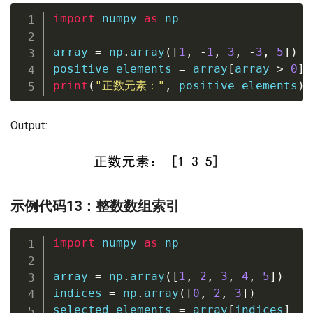
import
 numpy 
as
 np

array 
=
 np
.
array
(
[
1
,
-
1
,
3
,
-
3
,
5
]
)
positive_elements 
=
 array
[
array 
>
0
]
print
(
"正数元素："
,
 positive_elements
)
Output:
示例代码13：整数数组索引
import
 numpy 
as
 np

array 
=
 np
.
array
(
[
1
,
2
,
3
,
4
,
5
]
)
indices 
=
 np
.
array
(
[
0
,
2
,
3
]
)
selected_elements 
=
 array
[
indices
]