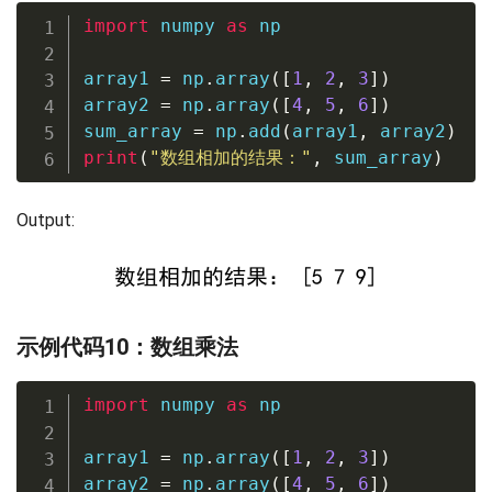
import
 numpy 
as
 np

array1 
=
 np
.
array
(
[
1
,
2
,
3
]
)
array2 
=
 np
.
array
(
[
4
,
5
,
6
]
)
sum_array 
=
 np
.
add
(
array1
,
 array2
)
print
(
"数组相加的结果："
,
 sum_array
)
Output:
示例代码10：数组乘法
import
 numpy 
as
 np

array1 
=
 np
.
array
(
[
1
,
2
,
3
]
)
array2 
=
 np
.
array
(
[
4
,
5
,
6
]
)