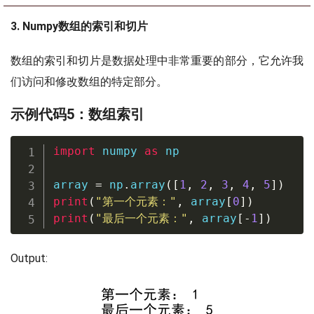
3. Numpy数组的索引和切片
数组的索引和切片是数据处理中非常重要的部分，它允许我
们访问和修改数组的特定部分。
示例代码5：数组索引
import
 numpy 
as
 np

array 
=
 np
.
array
(
[
1
,
2
,
3
,
4
,
5
]
)
print
(
"第一个元素："
,
 array
[
0
]
)
print
(
"最后一个元素："
,
 array
[
-
1
]
)
Output: