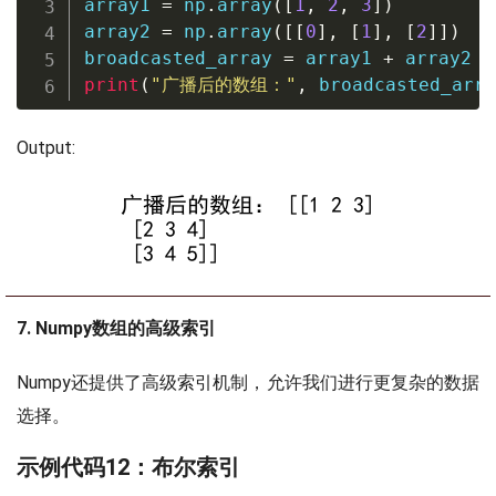
array1 
=
 np
.
array
(
[
1
,
2
,
3
]
)
array2 
=
 np
.
array
(
[
[
0
]
,
[
1
]
,
[
2
]
]
)
broadcasted_array 
=
 array1 
+
print
(
"广播后的数组："
,
 broadcasted_arra
Output:
7. Numpy数组的高级索引
Numpy还提供了高级索引机制，允许我们进行更复杂的数据
选择。
示例代码12：布尔索引