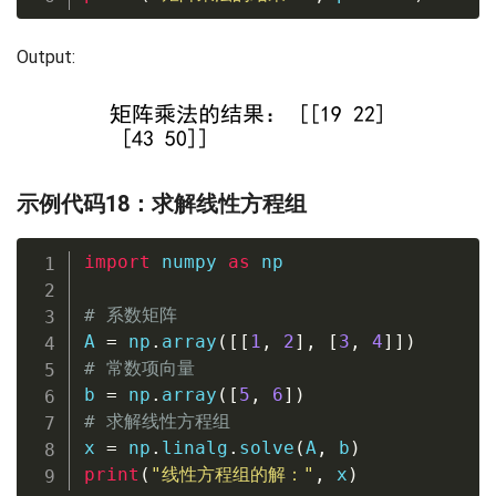
Output:
示例代码18：求解线性方程组
import
 numpy 
as
 np

# 系数矩阵
A 
=
 np
.
array
(
[
[
1
,
2
]
,
[
3
,
4
]
]
)
# 常数项向量
b 
=
 np
.
array
(
[
5
,
6
]
)
# 求解线性方程组
x 
=
 np
.
linalg
.
solve
(
A
,
 b
)
print
(
"线性方程组的解："
,
 x
)