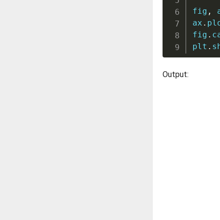
fig
,
 
ax
.
pl
fig
.
c
plt
.
s
Output: