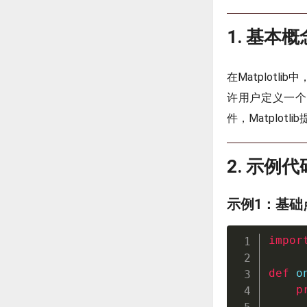
1. 基本概
在Matplotl
许用户定义一个
件，Matplotli
2. 示例代
示例1：基础
impor
def
o
p