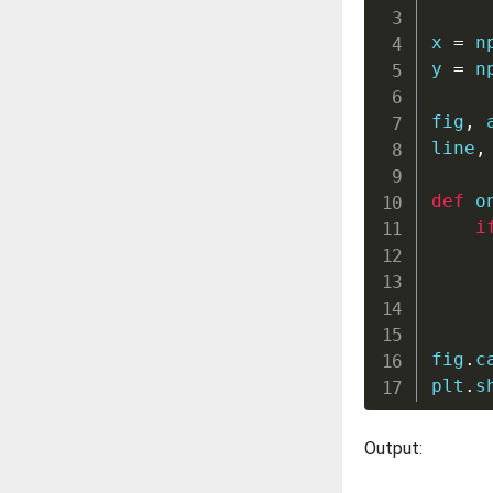
x 
=
 n
y 
=
 n
fig
,
 
line
,
def
o
i
     
     
     
fig
.
c
plt
.
s
Output: