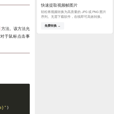
快速提取视频帧图片
轻松将视频转换为高质量的 JPG 或 PNG 图片
序列。无需下载软件，在线即可高效转换。
免费转换 →
方法。该方法允
t
。对于鼠标点击事
a
}
"
)