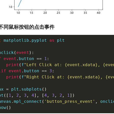
不同鼠标按钮的点击事件
t
 matplotlib
.
pyplot 
as
 plt

nclick
(
event
)
:
f
event
.
button 
==
1
:
print
(
f
"Left Click at: 
{
event
.
xdata
}
, 
{
eve
lif
event
.
button 
==
3
:
print
(
f
"Right Click at: 
{
event
.
xdata
}
, 
{
ev
ax 
=
 plt
.
subplots
(
)
ot
(
[
1
,
2
,
3
,
4
]
,
[
4
,
3
,
2
,
1
]
)
anvas
.
mpl_connect
(
'button_press_event'
,
 oncli
how
(
)