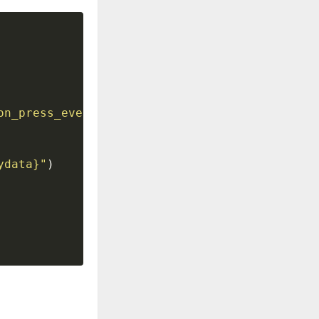
on_press_event'
,
self
.
onclick
)
ydata
}
"
)