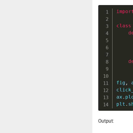
impor
class
d
d
fig
,
 
click
ax
.
pl
plt
.
s
Output: