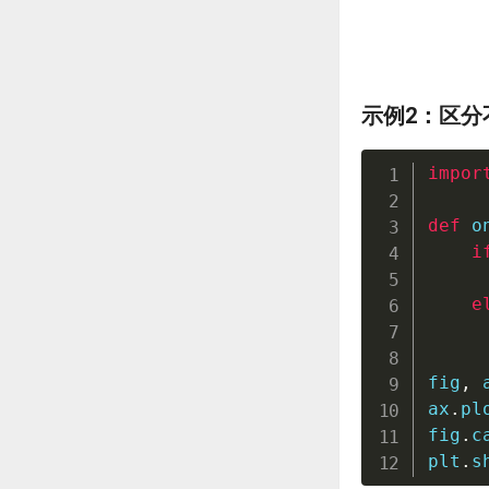
示例2：区分
impor
def
o
i
e
fig
,
 
ax
.
pl
fig
.
c
plt
.
s