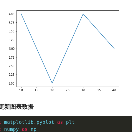
更新图表数据
t
 matplotlib
.
pyplot 
as
t
 numpy 
as
 np
