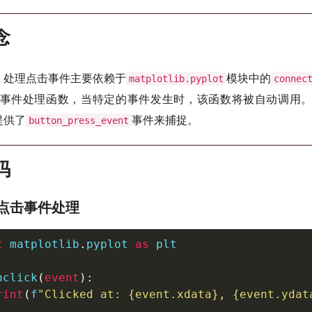
念
ib中，处理点击事件主要依赖于
模块中的
matplotlib.pyplot
connec
事件处理函数，当特定的事件发生时，该函数将被自动调用
b提供了
事件来捕捉。
button_press_event
码
点击事件处理
t
 matplotlib
.
pyplot 
as
 plt

nclick
(
event
)
:
rint
(
f
"Clicked at: 
{
event
.
xdata
}
, 
{
event
.
ydat