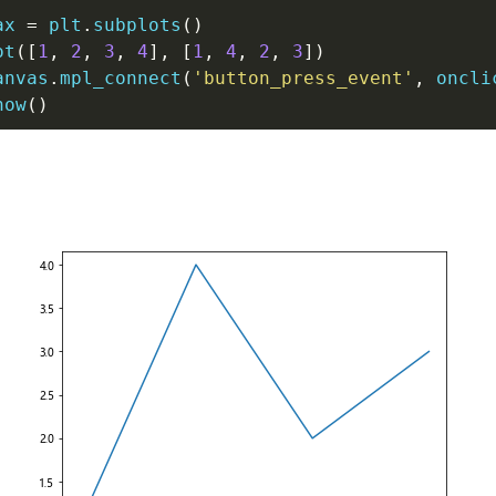
ax 
=
 plt
.
subplots
(
)
ot
(
[
1
,
2
,
3
,
4
]
,
[
1
,
4
,
2
,
3
]
)
anvas
.
mpl_connect
(
'button_press_event'
,
 oncli
how
(
)