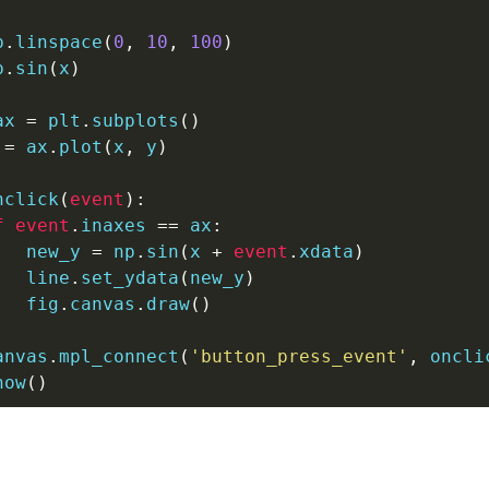
p
.
linspace
(
0
,
10
,
100
)
p
.
sin
(
x
)
ax 
=
 plt
.
subplots
(
)
=
 ax
.
plot
(
x
,
 y
)
nclick
(
event
)
:
f
event
.
inaxes 
==
 ax
:
   new_y 
=
 np
.
sin
(
x 
+
event
.
xdata
)
   line
.
set_ydata
(
new_y
)
   fig
.
canvas
.
draw
(
)
anvas
.
mpl_connect
(
'button_press_event'
,
 oncli
how
(
)