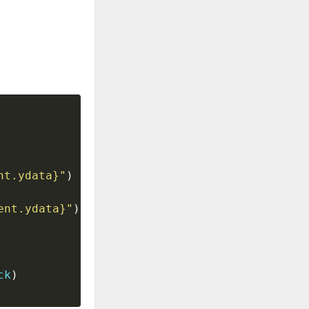
nt
.
ydata
}
"
)
ent
.
ydata
}
"
)
ck
)