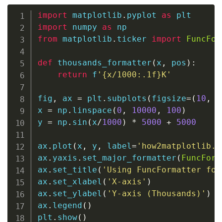
import
 matplotlib
.
pyplot 
as
import
 numpy 
as
from
 matplotlib
.
ticker 
import
FuncFor
def
thousands_formatter
(
x
,
 pos
)
:
return
f
'
{
x
/
1000
:
.1f
}
K'
fig
,
 ax 
=
 plt
.
subplots
(
figsize
=
(
10
,
6
x 
=
 np
.
linspace
(
0
,
10000
,
100
)
y 
=
 np
.
sin
(
x
/
1000
)
*
5000
+
5000
ax
.
plot
(
x
,
 y
,
 label
=
'how2matplotlib.c
ax
.
yaxis
.
set_major_formatter
(
FuncForm
ax
.
set_title
(
'Using FuncFormatter for
ax
.
set_xlabel
(
'X-axis'
)
ax
.
set_ylabel
(
'Y-axis (Thousands)'
)
ax
.
legend
(
)
plt
.
show
(
)