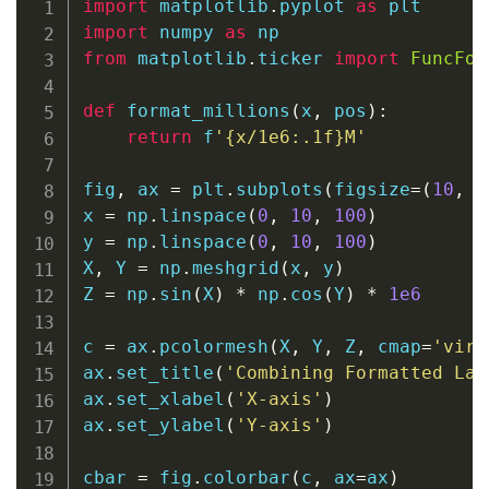
import
 matplotlib
.
pyplot 
as
import
 numpy 
as
from
 matplotlib
.
ticker 
import
FuncFor
def
format_millions
(
x
,
 pos
)
:
return
f
'
{
x
/
1e6
:
.1f
}
M'
fig
,
 ax 
=
 plt
.
subplots
(
figsize
=
(
10
,
6
x 
=
 np
.
linspace
(
0
,
10
,
100
)
y 
=
 np
.
linspace
(
0
,
10
,
100
)
X
,
 Y 
=
 np
.
meshgrid
(
x
,
 y
)
Z 
=
 np
.
sin
(
X
)
*
 np
.
cos
(
Y
)
*
1e6
c 
=
 ax
.
pcolormesh
(
X
,
 Y
,
 Z
,
 cmap
=
'viri
ax
.
set_title
(
'Combining Formatted Lab
ax
.
set_xlabel
(
'X-axis'
)
ax
.
set_ylabel
(
'Y-axis'
)
cbar 
=
 fig
.
colorbar
(
c
,
 ax
=
ax
)