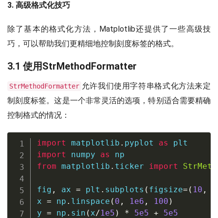
3. 高级格式化技巧
除了基本的格式化方法，Matplotlib还提供了一些高级技
巧，可以帮助我们更精细地控制刻度标签的格式。
3.1 使用StrMethodFormatter
允许我们使用字符串格式化方法来定
StrMethodFormatter
制刻度标签。这是一个非常灵活的选项，特别适合需要精确
控制格式的情况：
import
 matplotlib
.
pyplot 
as
import
 numpy 
as
from
 matplotlib
.
ticker 
import
StrMeth
fig
,
 ax 
=
 plt
.
subplots
(
figsize
=
(
10
,
6
x 
=
 np
.
linspace
(
0
,
1e6
,
100
)
y 
=
 np
.
sin
(
x
/
1e5
)
*
5e5
+
5e5