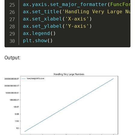
ax
.
yaxis
.
set_major_formatter
(
FuncForm
ax
.
set_title
(
'Handling Very Large Num
ax
.
set_xlabel
(
'X-axis'
)
ax
.
set_ylabel
(
'Y-axis'
)
ax
.
legend
(
)
plt
.
show
(
)
Output: