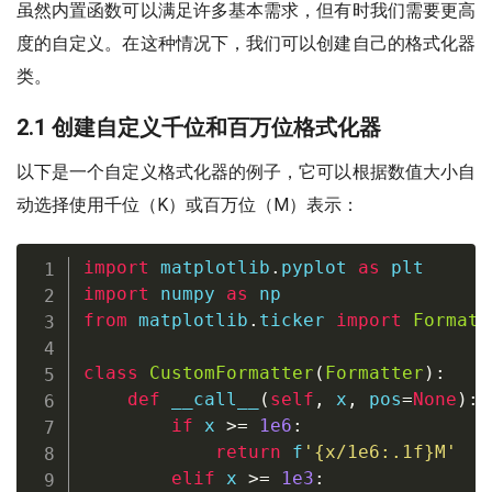
虽然内置函数可以满足许多基本需求，但有时我们需要更高
度的自定义。在这种情况下，我们可以创建自己的格式化器
类。
2.1 创建自定义千位和百万位格式化器
以下是一个自定义格式化器的例子，它可以根据数值大小自
动选择使用千位（K）或百万位（M）表示：
import
 matplotlib
.
pyplot 
as
import
 numpy 
as
from
 matplotlib
.
ticker 
import
Formatt
class
CustomFormatter
(
Formatter
)
:
def
__call__
(
self
,
 x
,
 pos
=
None
)
:
if
 x 
>=
1e6
:
return
f
'
{
x
/
1e6
:
.1f
}
M'
elif
 x 
>=
1e3
: