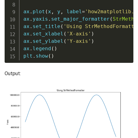
ax
.
plot
(
x
,
 y
,
 label
=
'how2matplotlib.c
ax
.
yaxis
.
set_major_formatter
(
StrMetho
ax
.
set_title
(
'Using StrMethodFormatte
ax
.
set_xlabel
(
'X-axis'
)
ax
.
set_ylabel
(
'Y-axis'
)
ax
.
legend
(
)
plt
.
show
(
)
Output: