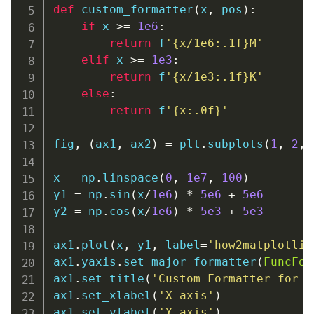
def
custom_formatter
(
x
,
 pos
)
:
if
 x 
>=
1e6
:
return
f
'
{
x
/
1e6
:
.1f
}
M'
elif
 x 
>=
1e3
:
return
f
'
{
x
/
1e3
:
.1f
}
K'
else
:
return
f
'
{
x
:
.0f
}
'
fig
,
(
ax1
,
 ax2
)
=
 plt
.
subplots
(
1
,
2
,
 
x 
=
 np
.
linspace
(
0
,
1e7
,
100
)
y1 
=
 np
.
sin
(
x
/
1e6
)
*
5e6
+
5e6
y2 
=
 np
.
cos
(
x
/
1e6
)
*
5e3
+
5e3
ax1
.
plot
(
x
,
 y1
,
 label
=
'how2matplotlib
ax1
.
yaxis
.
set_major_formatter
(
FuncFor
ax1
.
set_title
(
'Custom Formatter for L
ax1
.
set_xlabel
(
'X-axis'
)
ax1
.
set_ylabel
(
'Y-axis'
)