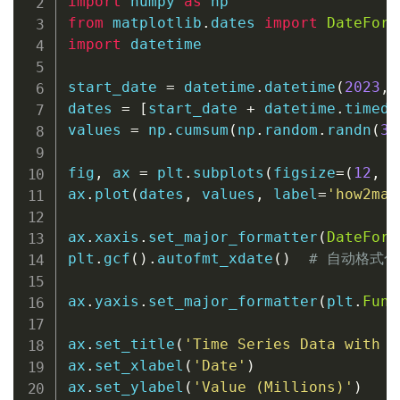
import
 numpy 
as
from
 matplotlib
.
dates 
import
DateForm
import
 datetime

start_date 
=
 datetime
.
datetime
(
2023
,
dates 
=
[
start_date 
+
 datetime
.
timede
values 
=
 np
.
cumsum
(
np
.
random
.
randn
(
36
fig
,
 ax 
=
 plt
.
subplots
(
figsize
=
(
12
,
6
ax
.
plot
(
dates
,
 values
,
 label
=
'how2mat
ax
.
xaxis
.
set_major_formatter
(
DateForm
plt
.
gcf
(
)
.
autofmt_xdate
(
)
# 自动格式
ax
.
yaxis
.
set_major_formatter
(
plt
.
Func
ax
.
set_title
(
'Time Series Data with F
ax
.
set_xlabel
(
'Date'
)
ax
.
set_ylabel
(
'Value (Millions)'
)