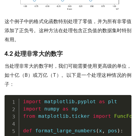
这个例子中的格式化函数特别处理了零值，并为所有非零值
添加了正负号。这种方法在处理包含正负值的数据集时特别
有用。
4.2 处理非常大的数字
当处理非常大的数字时，我们可能需要使用更高级的单位，
如十亿（B）或万亿（T）。以下是一个处理这种情况的例
子：
import
 matplotlib
.
pyplot 
as
import
 numpy 
as
from
 matplotlib
.
ticker 
import
FuncFor
def
format_large_numbers
(
x
,
 pos
)
: