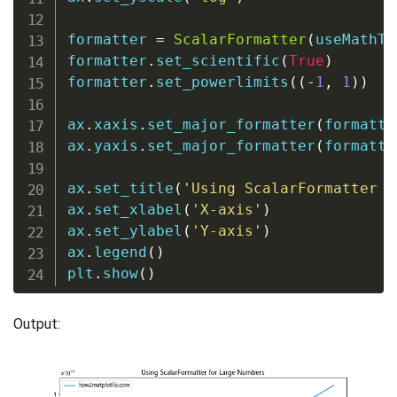
formatter 
=
ScalarFormatter
(
useMathTe
formatter
.
set_scientific
(
True
)
formatter
.
set_powerlimits
(
(
-
1
,
1
)
)
ax
.
xaxis
.
set_major_formatter
(
formatte
ax
.
yaxis
.
set_major_formatter
(
formatte
ax
.
set_title
(
'Using ScalarFormatter f
ax
.
set_xlabel
(
'X-axis'
)
ax
.
set_ylabel
(
'Y-axis'
)
ax
.
legend
(
)
plt
.
show
(
)
Output: