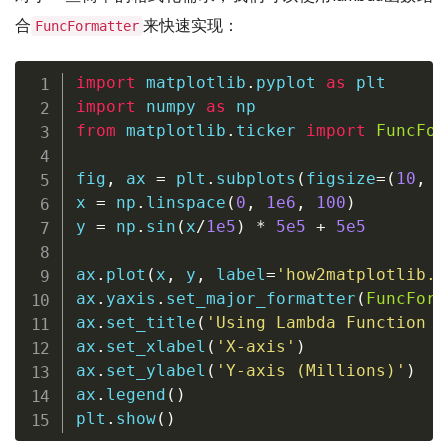
合
来快速实现：
FuncFormatter
import
 matplotlib
.
pyplot 
as
import
 numpy 
as
from
 matplotlib
.
ticker 
import
FuncFor
fig
,
 ax 
=
 plt
.
subplots
(
figsize
=
(
10
,
6
x 
=
 np
.
linspace
(
0
,
1e6
,
100
)
y 
=
 np
.
sin
(
x
/
1e5
)
*
5e5
+
5e5
ax
.
plot
(
x
,
 y
,
 label
=
'how2matplotlib.c
ax
.
yaxis
.
set_major_formatter
(
FuncForm
ax
.
set_title
(
'Using Lambda Function f
ax
.
set_xlabel
(
'X-axis'
)
ax
.
set_ylabel
(
'Y-axis (Millions)'
)
ax
.
legend
(
)
plt
.
show
(
)