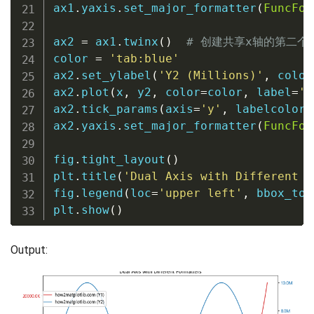
ax1
.
yaxis
.
set_major_formatter
(
FuncFor
ax2 
=
 ax1
.
twinx
(
)
# 创建共享x轴的第二个
color 
=
'tab:blue'
ax2
.
set_ylabel
(
'Y2 (Millions)'
,
 color
ax2
.
plot
(
x
,
 y2
,
 color
=
color
,
 label
=
'h
ax2
.
tick_params
(
axis
=
'y'
,
 labelcolor
=
ax2
.
yaxis
.
set_major_formatter
(
FuncFor
fig
.
tight_layout
(
)
plt
.
title
(
'Dual Axis with Different F
fig
.
legend
(
loc
=
'upper left'
,
 bbox_to_
plt
.
show
(
)
Output: