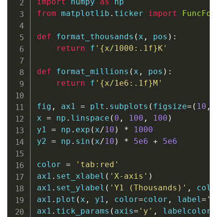
import
 numpy 
as
from
 matplotlib
.
ticker 
import
FuncFor
def
format_thousands
(
x
,
 pos
)
:
return
f
'
{
x
/
1000
:
.1f
}
K'
def
format_millions
(
x
,
 pos
)
:
return
f
'
{
x
/
1e6
:
.1f
}
M'
fig
,
 ax1 
=
 plt
.
subplots
(
figsize
=
(
10
,
x 
=
 np
.
linspace
(
0
,
100
,
100
)
y1 
=
 np
.
exp
(
x
/
10
)
*
1000
y2 
=
 np
.
sin
(
x
/
10
)
*
5e6
+
5e6
color 
=
'tab:red'
ax1
.
set_xlabel
(
'X-axis'
)
ax1
.
set_ylabel
(
'Y1 (Thousands)'
,
 colo
ax1
.
plot
(
x
,
 y1
,
 color
=
color
,
 label
=
'h
ax1
.
tick_params
(
axis
=
'y'
,
 labelcolor
=