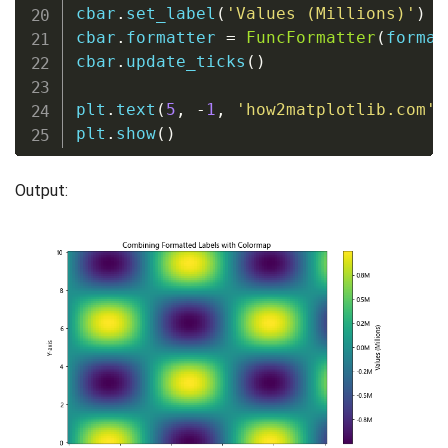
cbar
.
set_label
(
'Values (Millions)'
)
cbar
.
formatter 
=
FuncFormatter
(
format
cbar
.
update_ticks
(
)
plt
.
text
(
5
,
-
1
,
'how2matplotlib.com'
,
plt
.
show
(
)
Output: