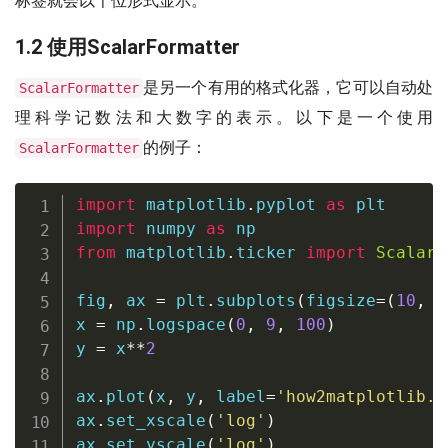
标签就会以千位形式显示。
1.2 使用ScalarFormatter
是另一个有用的格式化器，它可以自动处
ScalarFormatter
理科学记数法和大数字的表示。以下是一个使用
的例子：
ScalarFormatter
import
 matplotlib
.
pyplot 
as
import
 numpy 
as
from
 matplotlib
.
ticker 
import
ScalarF
fig
,
 ax 
=
 plt
.
subplots
(
figsize
=
(
10
,
6
x 
=
 np
.
logspace
(
0
,
9
,
100
)
y 
=
 x
**
2
ax
.
plot
(
x
,
 y
,
 label
=
'how2matplotlib.c
ax
.
set_xscale
(
'log'
)
ax
.
set_yscale
(
'log'
)