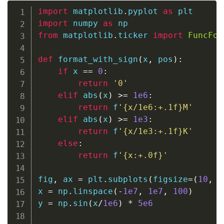
import
 matplotlib
.
pyplot 
as
import
 numpy 
as
from
 matplotlib
.
ticker 
import
FuncFor
def
format_with_sign
(
x
,
 pos
)
:
if
 x 
==
0
:
return
'0'
elif
abs
(
x
)
>=
1e6
:
return
f
'
{
x
/
1e6
:
+.1f
}
M'
elif
abs
(
x
)
>=
1e3
:
return
f
'
{
x
/
1e3
:
+.1f
}
K'
else
:
return
f
'
{
x
:
+.0f
}
'
fig
,
 ax 
=
 plt
.
subplots
(
figsize
=
(
10
,
6
x 
=
 np
.
linspace
(
-
1e7
,
1e7
,
100
)
y 
=
 np
.
sin
(
x
/
1e6
)
*
5e6