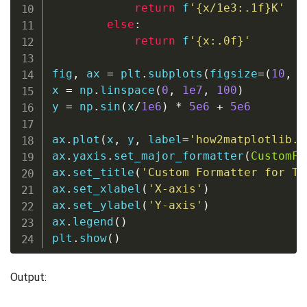
return
f
'
{
x
/
1e3
:
.1f
}
K'
else
:
return
f
'
{
x
:
.0f
}
'
fig
,
 ax 
=
 plt
.
subplots
(
figsize
=
(
10
,
6
x 
=
 np
.
linspace
(
0
,
1e7
,
100
)
y 
=
 np
.
sin
(
x
/
1e6
)
*
5e6
+
5e6
ax
.
plot
(
x
,
 y
,
 label
=
'how2matplotlib.c
ax
.
yaxis
.
set_major_formatter
(
CustomFo
ax
.
set_title
(
'Custom Formatter for Th
ax
.
set_xlabel
(
'X-axis'
)
ax
.
set_ylabel
(
'Y-axis'
)
ax
.
legend
(
)
plt
.
show
(
)
Output: