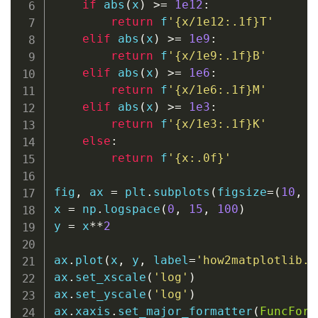
if
abs
(
x
)
>=
1e12
:
return
f
'
{
x
/
1e12
:
.1f
}
T'
elif
abs
(
x
)
>=
1e9
:
return
f
'
{
x
/
1e9
:
.1f
}
B'
elif
abs
(
x
)
>=
1e6
:
return
f
'
{
x
/
1e6
:
.1f
}
M'
elif
abs
(
x
)
>=
1e3
:
return
f
'
{
x
/
1e3
:
.1f
}
K'
else
:
return
f
'
{
x
:
.0f
}
'
fig
,
 ax 
=
 plt
.
subplots
(
figsize
=
(
10
,
6
x 
=
 np
.
logspace
(
0
,
15
,
100
)
y 
=
 x
**
2
ax
.
plot
(
x
,
 y
,
 label
=
'how2matplotlib.c
ax
.
set_xscale
(
'log'
)
ax
.
set_yscale
(
'log'
)
ax
.
xaxis
.
set_major_formatter
(
FuncForm