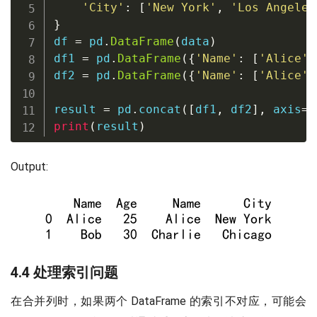
'City'
:
[
'New York'
,
'Los Angeles
}
df 
=
 pd
.
DataFrame
(
data
)
df1 
=
 pd
.
DataFrame
(
{
'Name'
:
[
'Alice'
,
df2 
=
 pd
.
DataFrame
(
{
'Name'
:
[
'Alice'
,
result 
=
 pd
.
concat
(
[
df1
,
 df2
]
,
 axis
=
1
print
(
result
)
Output:
4.4 处理索引问题
在合并列时，如果两个 DataFrame 的索引不对应，可能会