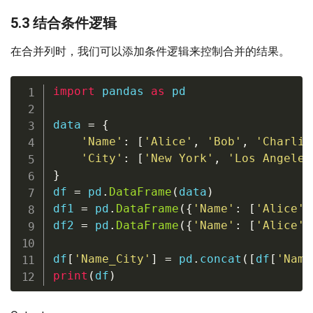
5.3 结合条件逻辑
在合并列时，我们可以添加条件逻辑来控制合并的结果。
import
 pandas 
as
 pd

data 
=
{
'Name'
:
[
'Alice'
,
'Bob'
,
'Charlie
'City'
:
[
'New York'
,
'Los Angeles
}
df 
=
 pd
.
DataFrame
(
data
)
df1 
=
 pd
.
DataFrame
(
{
'Name'
:
[
'Alice'
,
df2 
=
 pd
.
DataFrame
(
{
'Name'
:
[
'Alice'
,
df
[
'Name_City'
]
=
 pd
.
concat
(
[
df
[
'Name
print
(
df
)