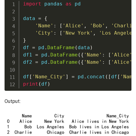
import
 pandas 
as
 pd

data 
=
{
'Name'
:
[
'Alice'
,
'Bob'
,
'Charlie
'City'
:
[
'New York'
,
'Los Angeles
}
df 
=
 pd
.
DataFrame
(
data
)
df1 
=
 pd
.
DataFrame
(
{
'Name'
:
[
'Alice'
,
df2 
=
 pd
.
DataFrame
(
{
'Name'
:
[
'Alice'
,
df
[
'Name_City'
]
=
 pd
.
concat
(
[
df
[
'Name
print
(
df
)
Output: