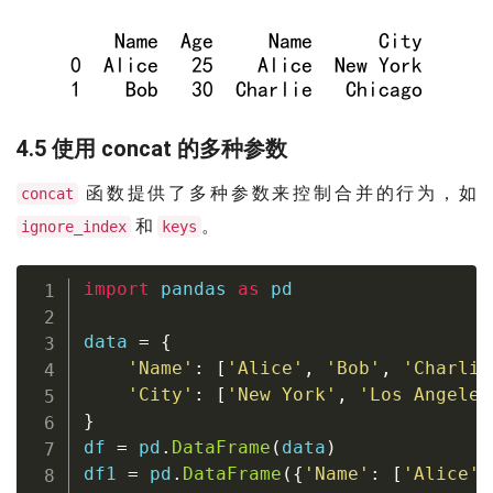
4.5 使用 concat 的多种参数
函数提供了多种参数来控制合并的行为，如
concat
和
。
ignore_index
keys
import
 pandas 
as
 pd

data 
=
{
'Name'
:
[
'Alice'
,
'Bob'
,
'Charlie
'City'
:
[
'New York'
,
'Los Angeles
}
df 
=
 pd
.
DataFrame
(
data
)
df1 
=
 pd
.
DataFrame
(
{
'Name'
:
[
'Alice'
,