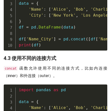
data 
=
{
'Name'
:
[
'Alice'
,
'Bob'
,
'Charlie
'City'
:
[
'New York'
,
'Los Angeles
}
df 
=
 pd
.
DataFrame
(
data
)
df
[
'Name_City'
]
=
 pd
.
concat
(
[
df
[
'Name
print
(
df
)
4.3 使用不同的连接方式
函数允许使用不同的连接方式，比如内连接
concat
（inner）和外连接（outer）。
import
 pandas 
as
 pd

data 
=
{
'Name'
:
[
'Alice'
,
'Bob'
,
'Charlie