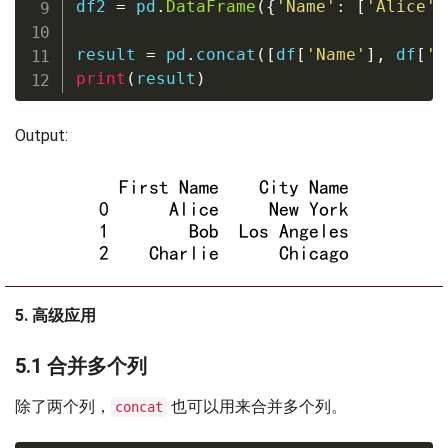
df2 
=
 pd
.
DataFrame
(
{
'Name'
:
[
'Alice'
,
result 
=
 pd
.
concat
(
[
df
[
'Name'
]
,
 df
[
'C
print
(
result
)
Output:
5. 高级应用
5.1 合并多个列
除了两个列，
也可以用来合并多个列。
concat