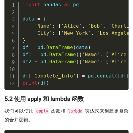
import
 pandas 
as
 pd

data 
=
{
'Name'
:
[
'Alice'
,
'Bob'
,
'Charlie
'City'
:
[
'New York'
,
'Los Angeles
}
df 
=
 pd
.
DataFrame
(
data
)
df1 
=
 pd
.
DataFrame
(
{
'Name'
:
[
'Alice'
,
df2 
=
 pd
.
DataFrame
(
{
'Name'
:
[
'Alice'
,
df
[
'Complete_Info'
]
=
 pd
.
concat
(
[
df
[
'
print
(
df
)
5.2 使用 apply 和 lambda 函数
我们可以使用
函数和
表达式来创建更复杂
apply
lambda
的合并逻辑。