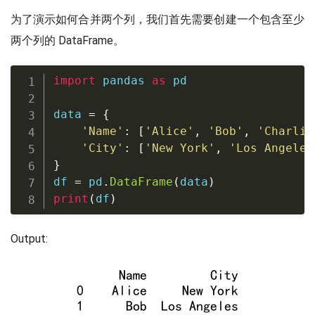
为了演示如何合并两个列，我们首先需要创建一个包含至少
两个列的 DataFrame。
import
 pandas 
as
 pd

data 
=
{
'Name'
:
[
'Alice'
,
'Bob'
,
'Charlie
'City'
:
[
'New York'
,
'Los Angeles
}
df 
=
 pd
.
DataFrame
(
data
)
print
(
df
)
Output: