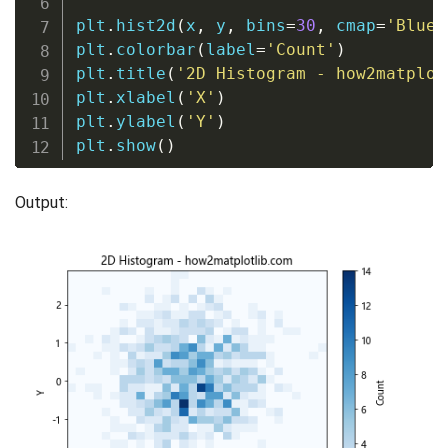
plt
.
hist2d
(
x
,
 y
,
 bins
=
30
,
 cmap
=
'Blues
plt
.
colorbar
(
label
=
'Count'
)
plt
.
title
(
'2D Histogram - how2matplot
plt
.
xlabel
(
'X'
)
plt
.
ylabel
(
'Y'
)
plt
.
show
(
)
Output: