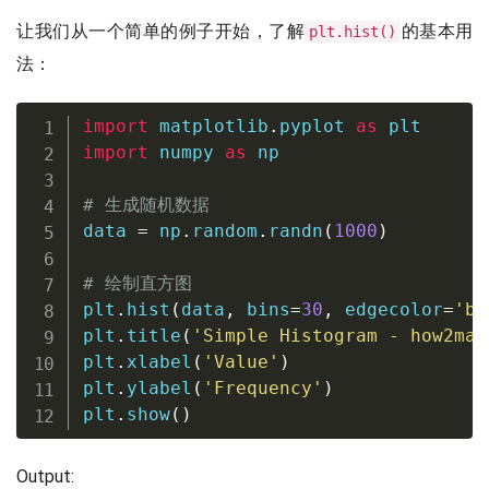
让我们从一个简单的例子开始，了解
的基本用
plt.hist()
法：
import
 matplotlib
.
pyplot 
as
import
 numpy 
as
 np

# 生成随机数据
data 
=
 np
.
random
.
randn
(
1000
)
# 绘制直方图
plt
.
hist
(
data
,
 bins
=
30
,
 edgecolor
=
'bl
plt
.
title
(
'Simple Histogram - how2mat
plt
.
xlabel
(
'Value'
)
plt
.
ylabel
(
'Frequency'
)
plt
.
show
(
)
Output: