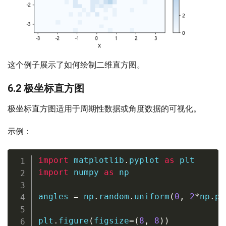
这个例子展示了如何绘制二维直方图。
6.2 极坐标直方图
极坐标直方图适用于周期性数据或角度数据的可视化。
示例：
import
 matplotlib
.
pyplot 
as
import
 numpy 
as
 np

angles 
=
 np
.
random
.
uniform
(
0
,
2
*
np
.
pi
plt
.
figure
(
figsize
=
(
8
,
8
)
)