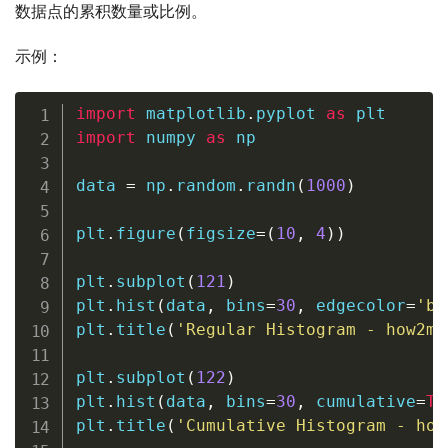
数据点的累积数量或比例。
示例：
import
 matplotlib
.
pyplot 
as
import
 numpy 
as
 np

data 
=
 np
.
random
.
randn
(
1000
)
plt
.
figure
(
figsize
=
(
10
,
4
)
)
plt
.
subplot
(
121
)
plt
.
hist
(
data
,
 bins
=
30
,
 edgecolor
=
'bl
plt
.
title
(
'Regular Histogram - how2ma
plt
.
subplot
(
122
)
plt
.
hist
(
data
,
 bins
=
30
,
 cumulative
=
Tr
plt
.
title
(
'Cumulative Histogram - how