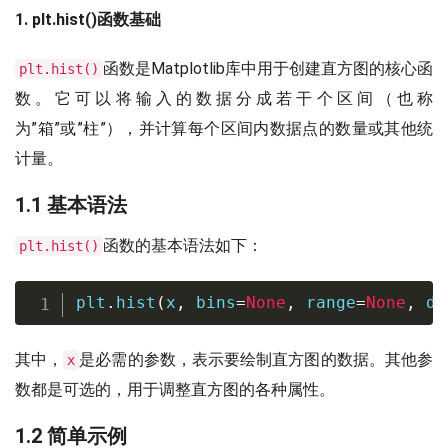
1. plt.hist()函数基础
函数是Matplotlib库中用于创建直方图的核心函
plt.hist()
数。它可以将输入的数据分成若干个区间（也称
为”箱”或”柱”），并计算每个区间内数据点的数量或其他统
计量。
1.1 基本语法
函数的基本语法如下：
plt.hist()
plt
.
hist
(
x
,
 bins
=
None
,
range
=
None
,
 de
其中，
是必需的参数，表示要绘制直方图的数据。其他参
x
数都是可选的，用于调整直方图的各种属性。
1.2 简单示例