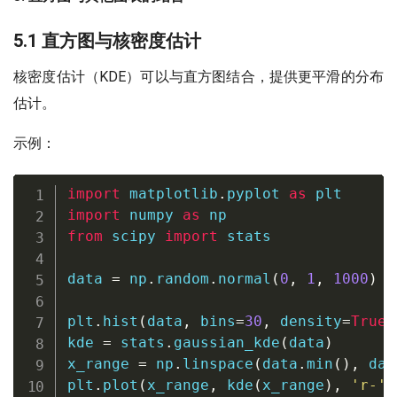
5.1 直方图与核密度估计
核密度估计（KDE）可以与直方图结合，提供更平滑的分布
估计。
示例：
import
 matplotlib
.
pyplot 
as
import
 numpy 
as
from
 scipy 
import
 stats

data 
=
 np
.
random
.
normal
(
0
,
1
,
1000
)
plt
.
hist
(
data
,
 bins
=
30
,
 density
=
True
,
kde 
=
 stats
.
gaussian_kde
(
data
)
x_range 
=
 np
.
linspace
(
data
.
min
(
)
,
 dat
plt
.
plot
(
x_range
,
 kde
(
x_range
)
,
'r-'
,