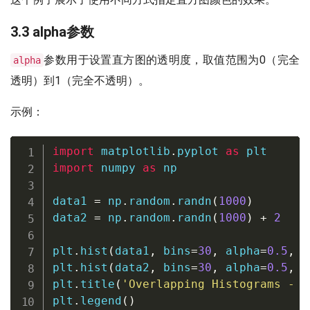
3.3 alpha参数
参数用于设置直方图的透明度，取值范围为0（完全
alpha
透明）到1（完全不透明）。
示例：
import
 matplotlib
.
pyplot 
as
import
 numpy 
as
 np

data1 
=
 np
.
random
.
randn
(
1000
)
data2 
=
 np
.
random
.
randn
(
1000
)
+
2
plt
.
hist
(
data1
,
 bins
=
30
,
 alpha
=
0.5
,
 c
plt
.
hist
(
data2
,
 bins
=
30
,
 alpha
=
0.5
,
 c
plt
.
title
(
'Overlapping Histograms - h
plt
.
legend
(
)