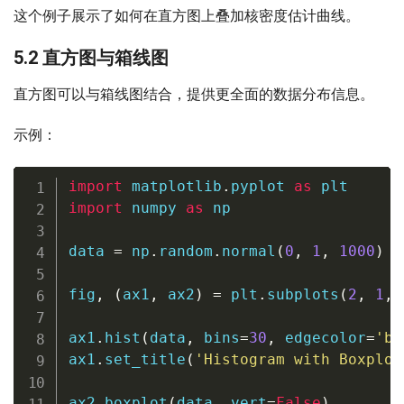
这个例子展示了如何在直方图上叠加核密度估计曲线。
5.2 直方图与箱线图
直方图可以与箱线图结合，提供更全面的数据分布信息。
示例：
import
 matplotlib
.
pyplot 
as
import
 numpy 
as
 np

data 
=
 np
.
random
.
normal
(
0
,
1
,
1000
)
fig
,
(
ax1
,
 ax2
)
=
 plt
.
subplots
(
2
,
1
,
 
ax1
.
hist
(
data
,
 bins
=
30
,
 edgecolor
=
'bl
ax1
.
set_title
(
'Histogram with Boxplot
ax2
.
boxplot
(
data
,
 vert
=
False
)