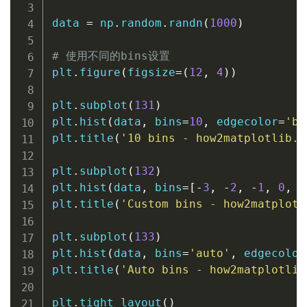
data 
=
 np
.
random
.
randn
(
1000
)
# 使用不同的bins设置
plt
.
figure
(
figsize
=
(
12
,
4
)
)
plt
.
subplot
(
131
)
plt
.
hist
(
data
,
 bins
=
10
,
 edgecolor
=
'bl
plt
.
title
(
'10 bins - how2matplotlib.c
plt
.
subplot
(
132
)
plt
.
hist
(
data
,
 bins
=
[
-
3
,
-
2
,
-
1
,
0
,
1
plt
.
title
(
'Custom bins - how2matplotl
plt
.
subplot
(
133
)
plt
.
hist
(
data
,
 bins
=
'auto'
,
 edgecolor
plt
.
title
(
'Auto bins - how2matplotlib
plt
.
tight_layout
(
)