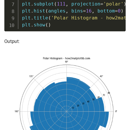
plt
.
subplot
(
111
,
 projection
=
'polar'
)
plt
.
hist
(
angles
,
 bins
=
16
,
 bottom
=
0
)
plt
.
title
(
'Polar Histogram - how2matp
plt
.
show
(
)
Output: