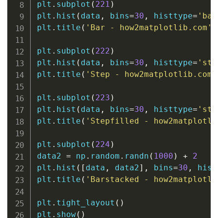
plt
.
subplot
(
221
)
plt
.
hist
(
data
,
 bins
=
30
,
 histtype
=
'bar
plt
.
title
(
'Bar - how2matplotlib.com'
)
plt
.
subplot
(
222
)
plt
.
hist
(
data
,
 bins
=
30
,
 histtype
=
'ste
plt
.
title
(
'Step - how2matplotlib.com'
plt
.
subplot
(
223
)
plt
.
hist
(
data
,
 bins
=
30
,
 histtype
=
'ste
plt
.
title
(
'Stepfilled - how2matplotli
plt
.
subplot
(
224
)
data2 
=
 np
.
random
.
randn
(
1000
)
+
2
plt
.
hist
(
[
data
,
 data2
]
,
 bins
=
30
,
 hist
plt
.
title
(
'Barstacked - how2matplotli
plt
.
tight_layout
(
)
plt
.
show
(
)