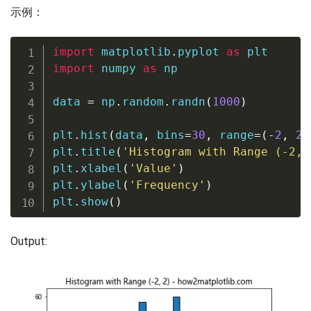
示例：
import
 matplotlib
.
pyplot 
as
import
 numpy 
as
 np

data 
=
 np
.
random
.
randn
(
1000
)
plt
.
hist
(
data
,
 bins
=
30
,
range
=
(
-
2
,
2
)
plt
.
title
(
'Histogram with Range (-2, 
plt
.
xlabel
(
'Value'
)
plt
.
ylabel
(
'Frequency'
)
plt
.
show
(
)
Output: