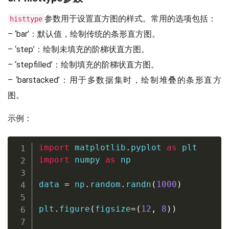
参数用于设置直方图的样式。常用的选项包括：
histtype
– ‘bar’：默认值，绘制传统的条形直方图。
– ‘step’：绘制未填充的阶梯状直方图。
– ‘stepfilled’：绘制填充的阶梯状直方图。
– ‘barstacked’：用于多数据集时，绘制堆叠的条形直方
图。
示例：
import
 matplotlib
.
pyplot 
as
import
 numpy 
as
 np

data 
=
 np
.
random
.
randn
(
1000
)
plt
.
figure
(
figsize
=
(
12
,
8
)
)