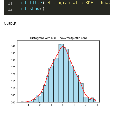
plt
.
title
(
'Histogram with KDE - how2m
plt
.
show
(
)
Output: