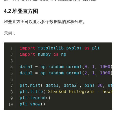
4.2 堆叠直方图
堆叠直方图可以显示多个数据集的累积分布。
示例：
import
 matplotlib
.
pyplot 
as
import
 numpy 
as
 np

data1 
=
 np
.
random
.
normal
(
0
,
1
,
1000
)
data2 
=
 np
.
random
.
normal
(
2
,
1
,
1000
)
plt
.
hist
(
[
data1
,
 data2
]
,
 bins
=
30
,
 sta
plt
.
title
(
'Stacked Histograms - how2m
plt
.
legend
(
)
plt
.
show
(
)