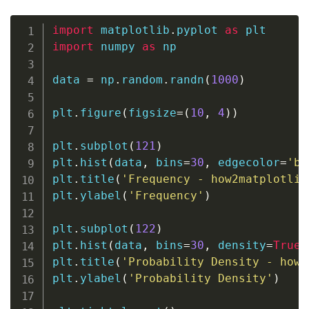
import
 matplotlib
.
pyplot 
as
import
 numpy 
as
 np

data 
=
 np
.
random
.
randn
(
1000
)
plt
.
figure
(
figsize
=
(
10
,
4
)
)
plt
.
subplot
(
121
)
plt
.
hist
(
data
,
 bins
=
30
,
 edgecolor
=
'bl
plt
.
title
(
'Frequency - how2matplotlib
plt
.
ylabel
(
'Frequency'
)
plt
.
subplot
(
122
)
plt
.
hist
(
data
,
 bins
=
30
,
 density
=
True
,
plt
.
title
(
'Probability Density - how2
plt
.
ylabel
(
'Probability Density'
)