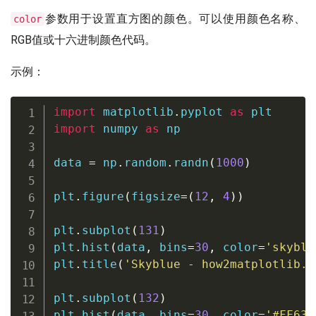
参数用于设置直方图的颜色。可以使用颜色名称、
color
RGB值或十六进制颜色代码。
示例：
import
 matplotlib
.
pyplot 
as
import
 numpy 
as
 np

data 
=
 np
.
random
.
randn
(
1000
)
plt
.
figure
(
figsize
=
(
12
,
4
)
)
plt
.
subplot
(
131
)
plt
.
hist
(
data
,
 bins
=
30
,
 color
=
'skyblu
plt
.
title
(
'Skyblue - how2matplotlib.c
plt
.
subplot
(
132
)
plt
.
hist
(
data
,
 bins
=
30
,
 color
=
'#FF634