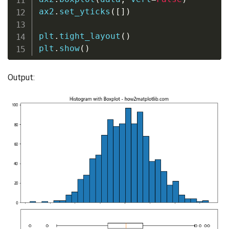
ax2
.
set_yticks
(
[
]
)
plt
.
tight_layout
(
)
plt
.
show
(
)
Output: