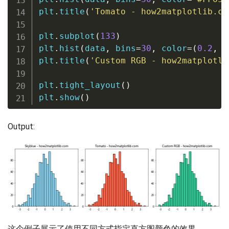
plt
.
title
(
'Tomato - how2matplotlib.co
plt
.
subplot
(
133
)
plt
.
hist
(
data
,
 bins
=
30
,
 color
=
(
0.2
,
0
plt
.
title
(
'Custom RGB - how2matplotli
plt
.
tight_layout
(
)
plt
.
show
(
)
Output:
这个例子展示了使用不同方式指定直方图颜色的效果。