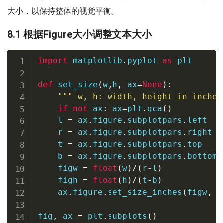
大小，以保持整体的视觉平衡。
8.1 根据Figure大小调整文本大小
import
 matplotlib
.
pyplot 
as
 plt

def
set_size
(
w
,
h
,
 ax
=
None
)
:
""" w, h: width, height in inches
if
not
 ax
:
 ax
=
plt
.
gca
(
)
    l 
=
 ax
.
figure
.
subplotpars
.
left

    r 
=
 ax
.
figure
.
subplotpars
.
right

    t 
=
 ax
.
figure
.
subplotpars
.
top

    b 
=
 ax
.
figure
.
subplotpars
.
bottom

    figw 
=
float
(
w
)
/
(
r
-
l
)
    figh 
=
float
(
h
)
/
(
t
-
b
)
    ax
.
figure
.
set_size_inches
(
figw
,
 f
fig
,
 ax 
=
 plt
.
subplots
(
)