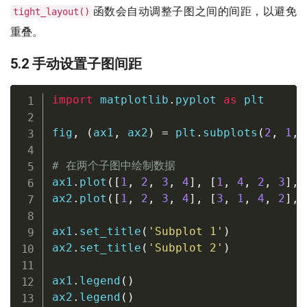
函数会自动调整子图之间的间距，以避免
tight_layout()
重叠。
5.2 手动设置子图间距
import
 matplotlib
.
pyplot 
as
 plt

fig
,
(
ax1
,
 ax2
)
=
 plt
.
subplots
(
2
,
1
,
 
# 在两个子图中绘制数据
ax1
.
plot
(
[
1
,
2
,
3
,
4
]
,
[
1
,
4
,
2
,
3
]
,
 
ax2
.
plot
(
[
1
,
2
,
3
,
4
]
,
[
3
,
1
,
4
,
2
]
,
 
ax1
.
set_title
(
'Subplot 1'
)
ax2
.
set_title
(
'Subplot 2'
)
ax1
.
legend
(
)
ax2
.
legend
(
)