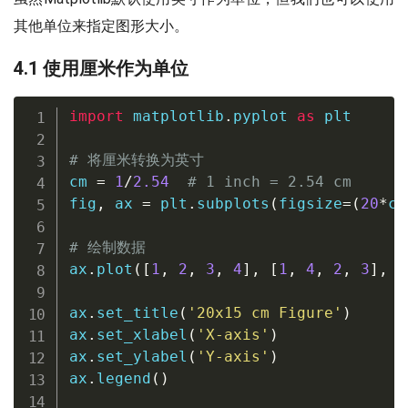
其他单位来指定图形大小。
4.1 使用厘米作为单位
import
 matplotlib
.
pyplot 
as
 plt

# 将厘米转换为英寸
cm 
=
1
/
2.54
# 1 inch = 2.54 cm
fig
,
 ax 
=
 plt
.
subplots
(
figsize
=
(
20
*
cm
# 绘制数据
ax
.
plot
(
[
1
,
2
,
3
,
4
]
,
[
1
,
4
,
2
,
3
]
,
 l
ax
.
set_title
(
'20x15 cm Figure'
)
ax
.
set_xlabel
(
'X-axis'
)
ax
.
set_ylabel
(
'Y-axis'
)
ax
.
legend
(
)