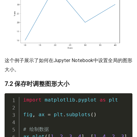
这个例子展示了如何在Jupyter Notebook中设置全局的图形
大小。
7.2 保存时调整图形大小
import
 matplotlib
.
pyplot 
as
 plt

fig
,
 ax 
=
 plt
.
subplots
(
)
# 绘制数据
ax
.
plot
(
[
1
,
2
,
3
,
4
]
,
[
1
,
4
,
2
,
3
]
,
 l