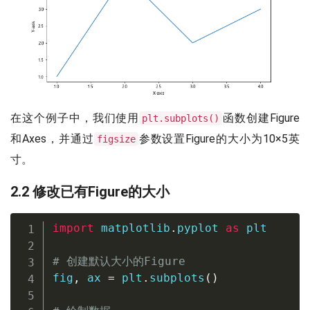
在这个例子中，我们使用
函数创建Figure
plt.subplots()
和Axes，并通过
参数设置Figure的大小为10×5英
figsize
寸。
2.2 修改已有Figure的大小
import
 matplotlib
.
pyplot 
as
 plt

# 创建默认大小的Figure
fig
,
 ax 
=
 plt
.
subplots
(
)