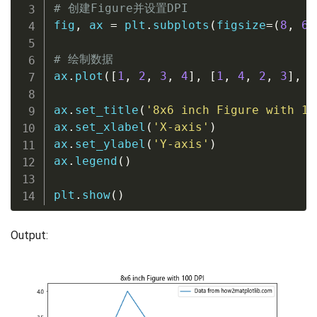
# 创建Figure并设置DPI
fig
,
 ax 
=
 plt
.
subplots
(
figsize
=
(
8
,
6
)
# 绘制数据
ax
.
plot
(
[
1
,
2
,
3
,
4
]
,
[
1
,
4
,
2
,
3
]
,
 l
ax
.
set_title
(
'8x6 inch Figure with 10
ax
.
set_xlabel
(
'X-axis'
)
ax
.
set_ylabel
(
'Y-axis'
)
ax
.
legend
(
)
plt
.
show
(
)
Output: