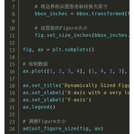
# 将边界框从图形坐标转换为英寸
    bbox_inches 
=
 bbox
.
transformed
(
fi
# 设置新的Figure大小
    fig
.
set_size_inches
(
bbox_inches
.
w
fig
,
 ax 
=
 plt
.
subplots
(
)
# 绘制数据
ax
.
plot
(
[
1
,
2
,
3
,
4
]
,
[
1
,
4
,
2
,
3
]
,
 l
ax
.
set_title
(
'Dynamically Sized Figur
ax
.
set_xlabel
(
'X-axis with a very lon
ax
.
set_ylabel
(
'Y-axis'
)
ax
.
legend
(
)
# 调整Figure大小
adjust_figure_size
(
fig
,
 ax
)