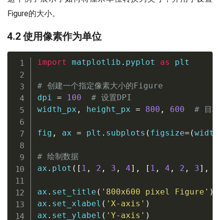
Figure的大小。
4.2 使用像素作为单位
import
 matplotlib
.
pyplot 
as
 plt

# 创建一个指定像素大小的Figure
dpi 
=
100
# 设置DPI
width_px
,
 height_px 
=
800
,
600
# 目
fig
,
 ax 
=
 plt
.
subplots
(
figsize
=
(
width
# 绘制数据
ax
.
plot
(
[
1
,
2
,
3
,
4
]
,
[
1
,
4
,
2
,
3
]
,
 l
ax
.
set_title
(
'800x600 pixel Figure'
)
ax
.
set_xlabel
(
'X-axis'
)
ax
.
set_ylabel
(
'Y-axis'
)