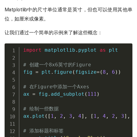
Matplotlib中的尺寸单位通常是英寸，但也可以使用其他单
位，如厘米或像素。
让我们通过一个简单的示例来了解这些概念：
import
 matplotlib
.
pyplot 
as
 plt

# 创建一个8x6英寸的Figure
fig 
=
 plt
.
figure
(
figsize
=
(
8
,
6
)
)
# 在Figure中添加一个Axes
ax 
=
 fig
.
add_subplot
(
111
)
# 绘制一些数据
ax
.
plot
(
[
1
,
2
,
3
,
4
]
,
[
1
,
4
,
2
,
3
]
,
 l
# 添加标题和标签