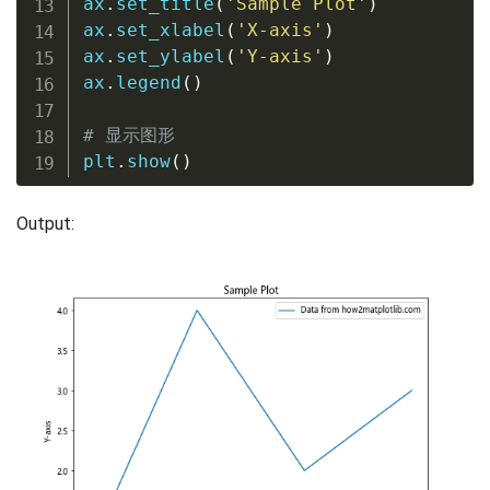
ax
.
set_title
(
'Sample Plot'
)
ax
.
set_xlabel
(
'X-axis'
)
ax
.
set_ylabel
(
'Y-axis'
)
ax
.
legend
(
)
# 显示图形
plt
.
show
(
)
Output: