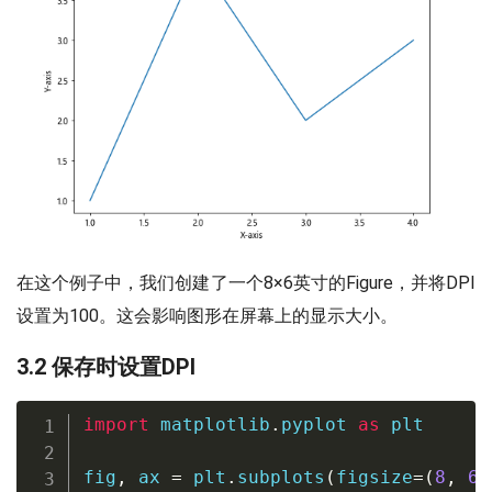
在这个例子中，我们创建了一个8×6英寸的Figure，并将DPI
设置为100。这会影响图形在屏幕上的显示大小。
3.2 保存时设置DPI
import
 matplotlib
.
pyplot 
as
 plt

fig
,
 ax 
=
 plt
.
subplots
(
figsize
=
(
8
,
6
)