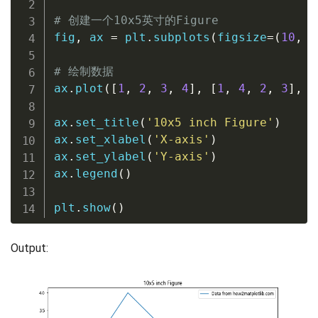
# 创建一个10x5英寸的Figure
fig
,
 ax 
=
 plt
.
subplots
(
figsize
=
(
10
,
5
# 绘制数据
ax
.
plot
(
[
1
,
2
,
3
,
4
]
,
[
1
,
4
,
2
,
3
]
,
 l
ax
.
set_title
(
'10x5 inch Figure'
)
ax
.
set_xlabel
(
'X-axis'
)
ax
.
set_ylabel
(
'Y-axis'
)
ax
.
legend
(
)
plt
.
show
(
)
Output: