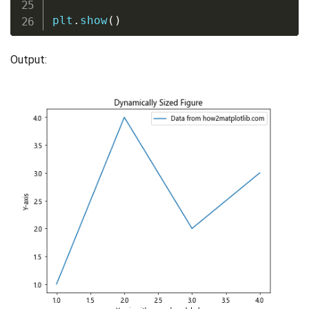
plt
.
show
(
)
Output: