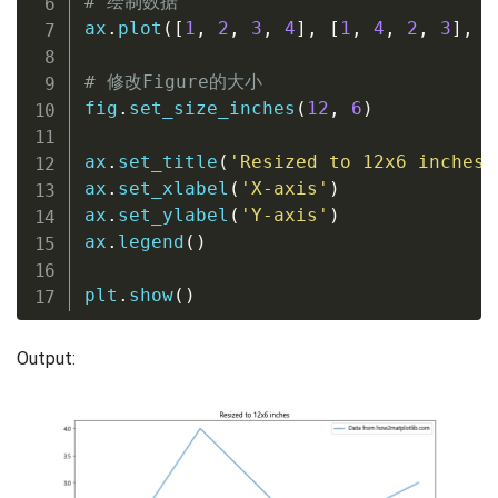
# 绘制数据
ax
.
plot
(
[
1
,
2
,
3
,
4
]
,
[
1
,
4
,
2
,
3
]
,
 l
# 修改Figure的大小
fig
.
set_size_inches
(
12
,
6
)
ax
.
set_title
(
'Resized to 12x6 inches'
ax
.
set_xlabel
(
'X-axis'
)
ax
.
set_ylabel
(
'Y-axis'
)
ax
.
legend
(
)
plt
.
show
(
)
Output: