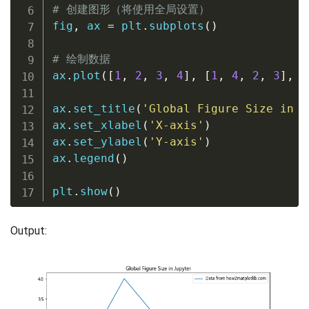
# 创建图形（将使用全局设置）
fig
,
 ax 
=
 plt
.
subplots
(
)
# 绘制数据
ax
.
plot
(
[
1
,
2
,
3
,
4
]
,
[
1
,
4
,
2
,
3
]
,
 l
ax
.
set_title
(
'Global Figure Size in J
ax
.
set_xlabel
(
'X-axis'
)
ax
.
set_ylabel
(
'Y-axis'
)
ax
.
legend
(
)
plt
.
show
(
)
Output: