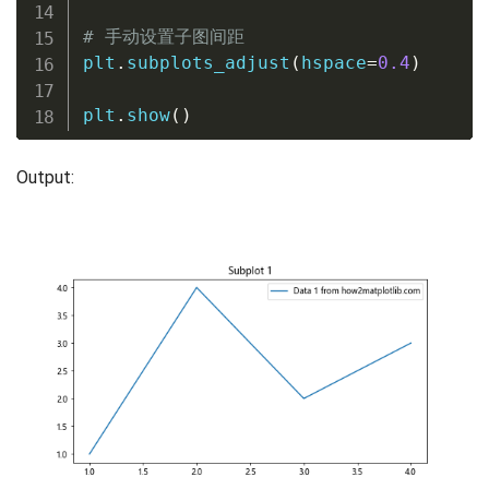
# 手动设置子图间距
plt
.
subplots_adjust
(
hspace
=
0.4
)
plt
.
show
(
)
Output: