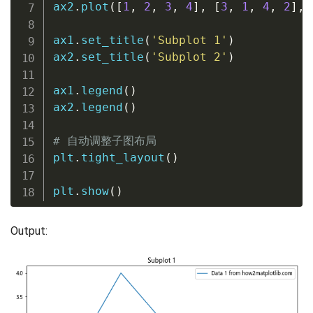
ax2
.
plot
(
[
1
,
2
,
3
,
4
]
,
[
3
,
1
,
4
,
2
]
,
 
ax1
.
set_title
(
'Subplot 1'
)
ax2
.
set_title
(
'Subplot 2'
)
ax1
.
legend
(
)
ax2
.
legend
(
)
# 自动调整子图布局
plt
.
tight_layout
(
)
plt
.
show
(
)
Output: