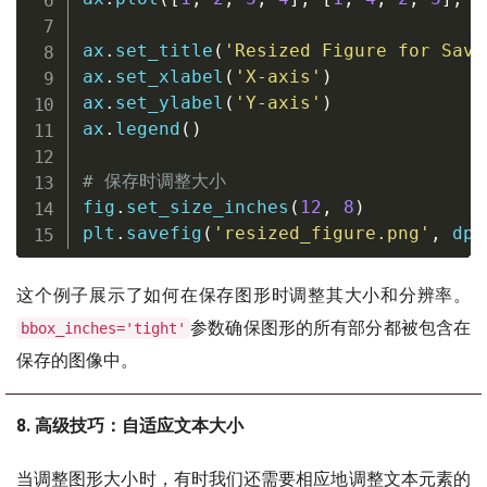
ax
.
set_title
(
'Resized Figure for Savi
ax
.
set_xlabel
(
'X-axis'
)
ax
.
set_ylabel
(
'Y-axis'
)
ax
.
legend
(
)
# 保存时调整大小
fig
.
set_size_inches
(
12
,
8
)
plt
.
savefig
(
'resized_figure.png'
,
 dpi
这个例子展示了如何在保存图形时调整其大小和分辨率。
参数确保图形的所有部分都被包含在
bbox_inches='tight'
保存的图像中。
8. 高级技巧：自适应文本大小
当调整图形大小时，有时我们还需要相应地调整文本元素的