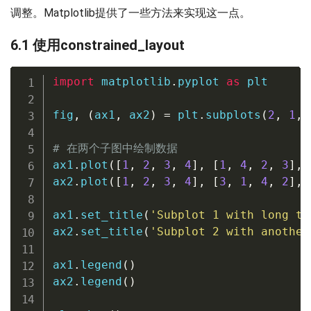
调整。Matplotlib提供了一些方法来实现这一点。
6.1 使用constrained_layout
import
 matplotlib
.
pyplot 
as
 plt

fig
,
(
ax1
,
 ax2
)
=
 plt
.
subplots
(
2
,
1
,
 
# 在两个子图中绘制数据
ax1
.
plot
(
[
1
,
2
,
3
,
4
]
,
[
1
,
4
,
2
,
3
]
,
 
ax2
.
plot
(
[
1
,
2
,
3
,
4
]
,
[
3
,
1
,
4
,
2
]
,
 
ax1
.
set_title
(
'Subplot 1 with long ti
ax2
.
set_title
(
'Subplot 2 with another
ax1
.
legend
(
)
ax2
.
legend
(
)