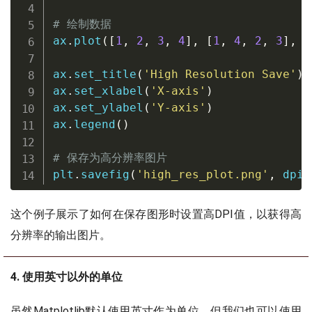
# 绘制数据
ax
.
plot
(
[
1
,
2
,
3
,
4
]
,
[
1
,
4
,
2
,
3
]
,
 l
ax
.
set_title
(
'High Resolution Save'
)
ax
.
set_xlabel
(
'X-axis'
)
ax
.
set_ylabel
(
'Y-axis'
)
ax
.
legend
(
)
# 保存为高分辨率图片
plt
.
savefig
(
'high_res_plot.png'
,
 dpi
=
这个例子展示了如何在保存图形时设置高DPI值，以获得高
分辨率的输出图片。
4. 使用英寸以外的单位
虽然Matplotlib默认使用英寸作为单位，但我们也可以使用