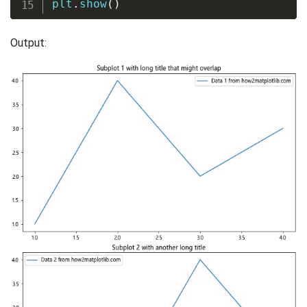
plt
.
show
(
)
Output: