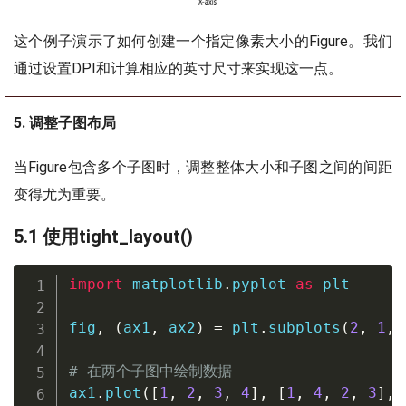
这个例子演示了如何创建一个指定像素大小的Figure。我们
通过设置DPI和计算相应的英寸尺寸来实现这一点。
5. 调整子图布局
当Figure包含多个子图时，调整整体大小和子图之间的间距
变得尤为重要。
5.1 使用tight_layout()
import
 matplotlib
.
pyplot 
as
 plt

fig
,
(
ax1
,
 ax2
)
=
 plt
.
subplots
(
2
,
1
,
 
# 在两个子图中绘制数据
ax1
.
plot
(
[
1
,
2
,
3
,
4
]
,
[
1
,
4
,
2
,
3
]
,
 