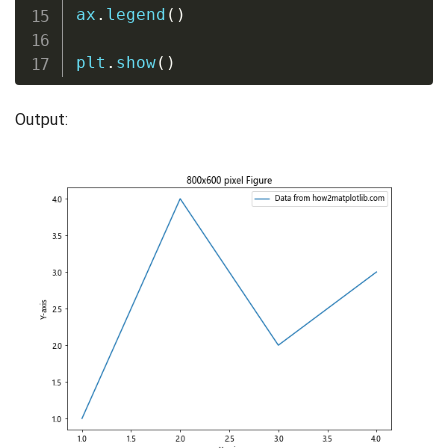
ax
.
legend
(
)
plt
.
show
(
)
Output: