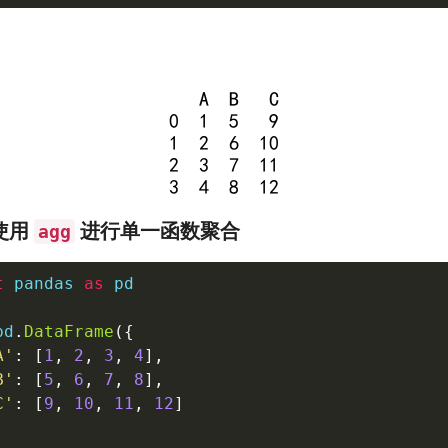
 使用
进行单一函数聚合
agg
t
 pandas 
as
 pd

pd
.
DataFrame
(
{
A'
:
[
1
,
2
,
3
,
4
]
,
B'
:
[
5
,
6
,
7
,
8
]
,
C'
:
[
9
,
10
,
11
,
12
]