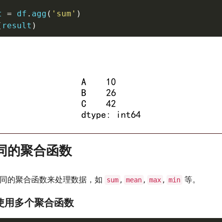
t 
=
 df
.
agg
(
'sum'
)
(
result
)
不同的聚合函数
同的聚合函数来处理数据，如
,
,
,
等。
sum
mean
max
min
 使用多个聚合函数