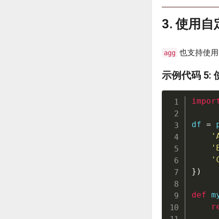
3. 使用
也支持使用
agg
示例代码 5
impor
df 
=
 
'
'
'
}
)
def
m
r