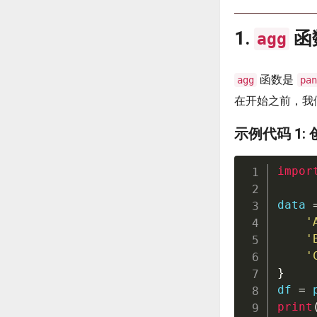
1.
函
agg
函数是
agg
pan
在开始之前，我
示例代码 1: 创
impor
data 
'
'
'
}
df 
=
 
print