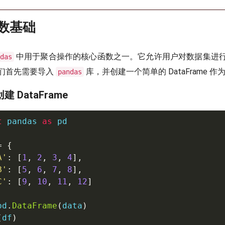
数基础
中用于聚合操作的核心函数之一。它允许用户对数据集进
das
们首先需要导入
库，并创建一个简单的 DataFrame 作
pandas
建 DataFrame
t
 pandas 
as
 pd

=
{
A'
:
[
1
,
2
,
3
,
4
]
,
B'
:
[
5
,
6
,
7
,
8
]
,
C'
:
[
9
,
10
,
11
,
12
]
pd
.
DataFrame
(
data
)
(
df
)