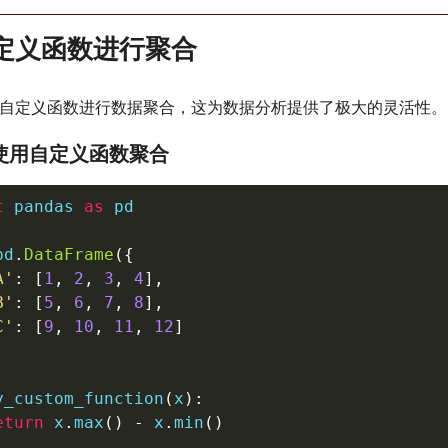
自定义函数进行聚合
自定义函数进行数据聚合，这为数据分析提供了极大的灵活性。
: 使用自定义函数聚合
t
 pandas 
as
 pd

pd
.
DataFrame
(
{
A'
:
[
1
,
2
,
3
,
4
]
,
B'
:
[
5
,
6
,
7
,
8
]
,
C'
:
[
9
,
10
,
11
,
12
]
y_custom_function
(
x
)
:
eturn
 x
.
max
(
)
-
 x
.
min
(
)