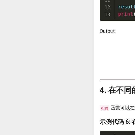
resul
print
Output:
4. 在不
函数可以在
agg
示例代码 6