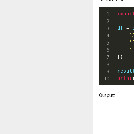
impor
df 
=
 
'
'
'
}
)
resul
print
Output: