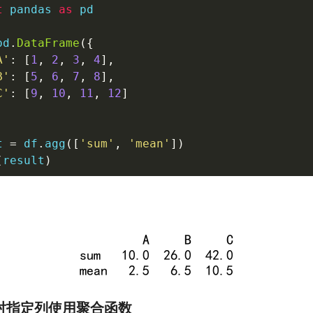
t
 pandas 
as
 pd

pd
.
DataFrame
(
{
A'
:
[
1
,
2
,
3
,
4
]
,
B'
:
[
5
,
6
,
7
,
8
]
,
C'
:
[
9
,
10
,
11
,
12
]
t 
=
 df
.
agg
(
[
'sum'
,
'mean'
]
)
(
result
)
: 对指定列使用聚合函数