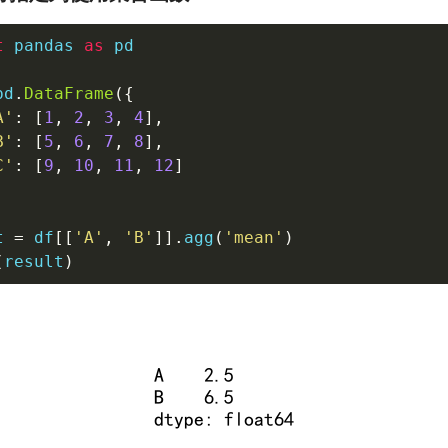
t
 pandas 
as
 pd

pd
.
DataFrame
(
{
A'
:
[
1
,
2
,
3
,
4
]
,
B'
:
[
5
,
6
,
7
,
8
]
,
C'
:
[
9
,
10
,
11
,
12
]
t 
=
 df
[
[
'A'
,
'B'
]
]
.
agg
(
'mean'
)
(
result
)