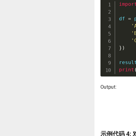
impor
df 
=
 
'
'
'
}
)
resul
print
Output:
示例代码 4