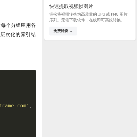
快速提取视频帧图片
轻松将视频转换为高质量的 JPG 或 PNG 图片
序列。无需下载软件，在线即可高效转换。
后对每个分组应用各
免费转换 →
个层次化的索引结
frame.com'
,
'pandasdataframe.com'
,
'pandasdat