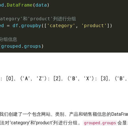
pd
.
DataFrame
(
data
)
category'和'product'列进行分组
ed 
=
 df
.
groupby
(
[
'category'
,
'product'
]
)
印分组信息
(
grouped
.
groups
)
我们创建了一个包含网站、类别、产品和销售额信息的DataFra
法对’category’和’product’列进行分组。
会显
grouped.groups