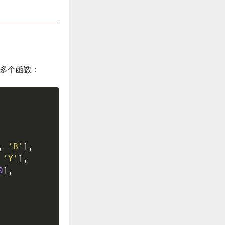
多个函数：
,
'B'
]
,
'Y'
]
,
0
]
,