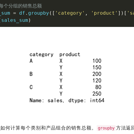
算每个分组的销售总额
_sum 
=
 df
.
groupby
(
[
'category'
,
'product'
]
)
[
's
(
sales_sum
)
了如何计算每个类别和产品组合的销售总额。
方法返回
groupby