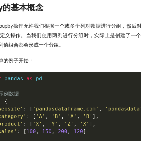
upby的基本概念
，groupby操作允许我们根据一个或多个列对数据进行分组，然
定义操作。当我们使用两列进行分组时，实际上是创建了一
列值组合都会形成一个分组。
单的例子开始：
t
 pandas 
as
 pd

建示例数据
=
{
website'
:
[
'pandasdataframe.com'
,
'pandasdata
category'
:
[
'A'
,
'B'
,
'A'
,
'B'
]
,
product'
:
[
'X'
,
'Y'
,
'Z'
,
'X'
]
,
sales'
:
[
100
,
150
,
200
,
120
]