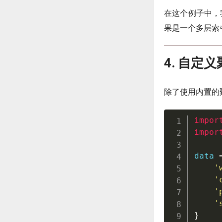
在这个例子中，我们
果是一个多层索引的
4. 自定
除了使用内置的
impor
impor
data 
'
'
'
'
}