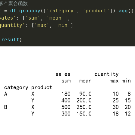
用多个聚合函数
t 
=
 df
.
groupby
(
[
'category'
,
'product'
]
)
.
agg
(
{
sales'
:
[
'sum'
,
'mean'
]
,
quantity'
:
[
'max'
,
'min'
]
(
result
)