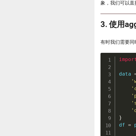
象，我们可以直
3. 使用
有时我们需要同时
impor
data 
'
'
'
'
'
}
df 
=
 