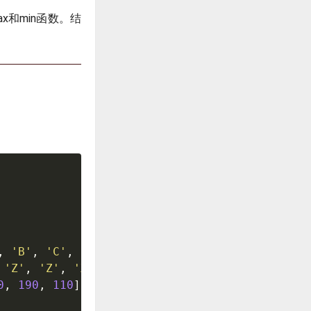
ax和min函数。结
,
'B'
,
'C'
,
'A'
]
,
'Z'
,
'Z'
,
'X'
]
,
0
,
190
,
110
]