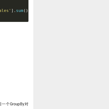
ales'
]
.
sum
(
)
一个GroupBy对