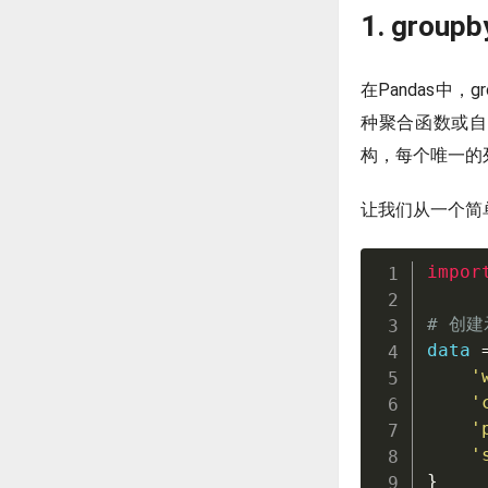
1. gro
在Pandas中
种聚合函数或自
构，每个唯一的
让我们从一个简
impor
# 创
data 
'
'
'
'
}