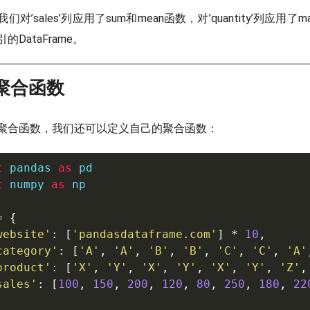
对’sales’列应用了sum和mean函数，对’quantity’列应用了m
DataFrame。
义聚合函数
聚合函数，我们还可以定义自己的聚合函数：
t
 pandas 
as
t
 numpy 
as
 np

=
{
website'
:
[
'pandasdataframe.com'
]
*
10
,
category'
:
[
'A'
,
'A'
,
'B'
,
'B'
,
'C'
,
'C'
,
'A'
product'
:
[
'X'
,
'Y'
,
'X'
,
'Y'
,
'X'
,
'Y'
,
'Z'
,
sales'
:
[
100
,
150
,
200
,
120
,
80
,
250
,
180
,
22