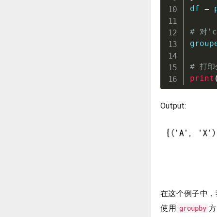
df 
=
 
# 对'
group
# 打
print
Output:
在这个例子中，
使用
方
groupby