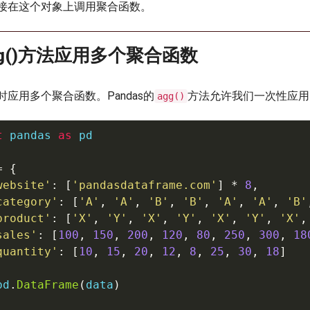
接在这个对象上调用聚合函数。
agg()方法应用多个聚合函数
应用多个聚合函数。Pandas的
方法允许我们一次性应用
agg()
t
 pandas 
as
 pd

=
{
website'
:
[
'pandasdataframe.com'
]
*
8
,
category'
:
[
'A'
,
'A'
,
'B'
,
'B'
,
'A'
,
'A'
,
'B'
product'
:
[
'X'
,
'Y'
,
'X'
,
'Y'
,
'X'
,
'Y'
,
'X'
,
sales'
:
[
100
,
150
,
200
,
120
,
80
,
250
,
300
,
18
quantity'
:
[
10
,
15
,
20
,
12
,
8
,
25
,
30
,
18
]
pd
.
DataFrame
(
data
)