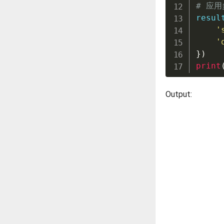
# 应
resul
'
'
}
)
print
Output: