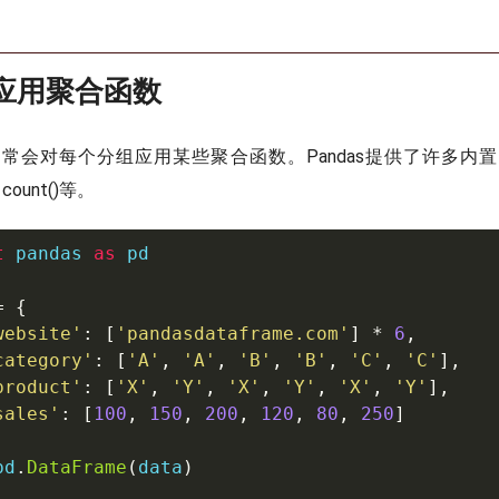
组应用聚合函数
常会对每个分组应用某些聚合函数。Pandas提供了许多内
、count()等。
t
 pandas 
as
 pd

=
{
website'
:
[
'pandasdataframe.com'
]
*
6
,
category'
:
[
'A'
,
'A'
,
'B'
,
'B'
,
'C'
,
'C'
]
,
product'
:
[
'X'
,
'Y'
,
'X'
,
'Y'
,
'X'
,
'Y'
]
,
sales'
:
[
100
,
150
,
200
,
120
,
80
,
250
]
pd
.
DataFrame
(
data
)