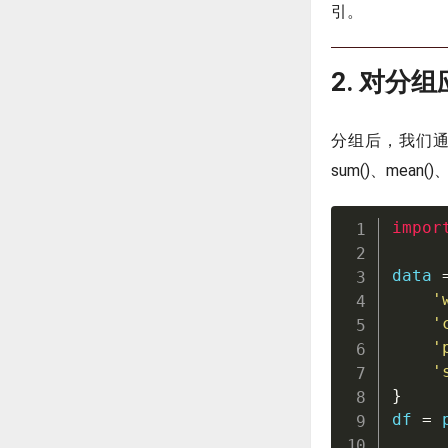
引。
2. 对分
分组后，我们通
sum()、mean()
impor
data 
'
'
'
'
}
df 
=
 