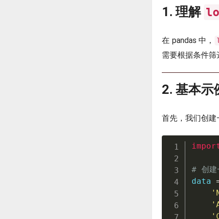
1. 理解
l
在 pandas 中，
需要根据条件筛
2. 基本示
首先，我们创建一
impor
# 创建
data 
'
'
'