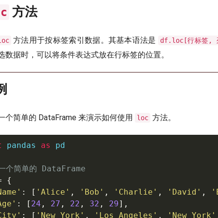
方法
oc
方法用于按标签索引数据。其基本语法是
loc
df.loc[行标签,
选数据时，可以将条件表达式放在行标签的位置。
例
个简单的 DataFrame 来演示如何使用
方法。
loc
t
 pandas 
as
 pd

一个简单的 DataFrame
=
{
Name'
:
[
'Alice'
,
'Bob'
,
'Charlie'
,
'David'
,
'
Age'
:
[
24
,
27
,
22
,
32
,
29
]
,
City'
:
[
'New York'
,
'Los Angeles'
,
'New York'