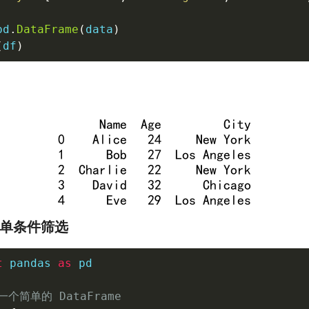
pd
.
DataFrame
(
data
)
(
df
)
：单条件筛选
t
 pandas 
as
 pd

一个简单的 DataFrame