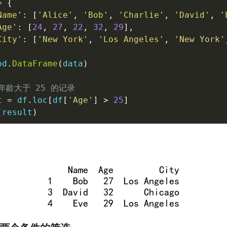
=
{
Name'
:
[
'Alice'
,
'Bob'
,
'Charlie'
,
'David'
,
'
Age'
:
[
24
,
27
,
22
,
32
,
29
]
,
City'
:
[
'New York'
,
'Los Angeles'
,
'New York'
pd
.
DataFrame
(
data
)
年龄大于 25 的记录
t 
=
 df
.
loc
[
df
[
'Age'
]
>
25
]
(
result
)