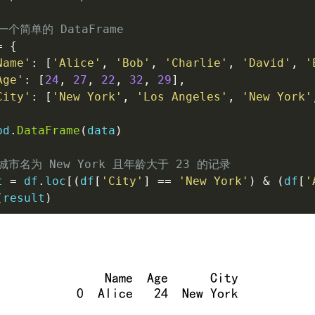
一个简单的 DataFrame
=
{
Name'
:
[
'Alice'
,
'Bob'
,
'Charlie'
,
'David'
,
'
Age'
:
[
24
,
27
,
22
,
32
,
29
]
,
City'
:
[
'New York'
,
'Los Angeles'
,
'New York'
pd
.
DataFrame
(
data
)
城市名为 New York 且年龄大于 23 的记录
t 
=
 df
.
loc
[
(
df
[
'City'
]
==
'New York'
)
&
(
df
[
'
(
result
)