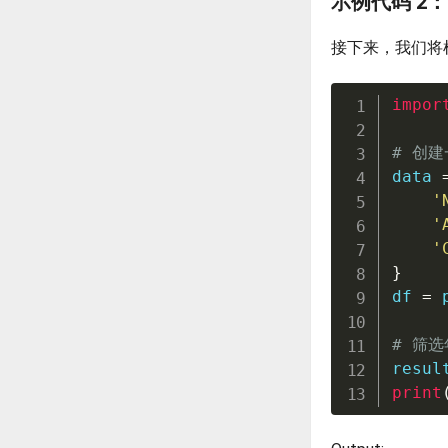
示例代码 2
接下来，我们将
impor
# 创建
data 
'
'
'
}
df 
=
 
# 筛选
resul
print