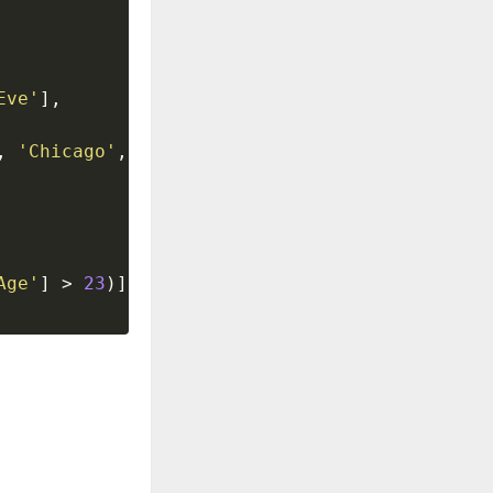
Eve'
]
,
,
'Chicago'
,
'Los Angeles'
]
Age'
]
>
23
)
]