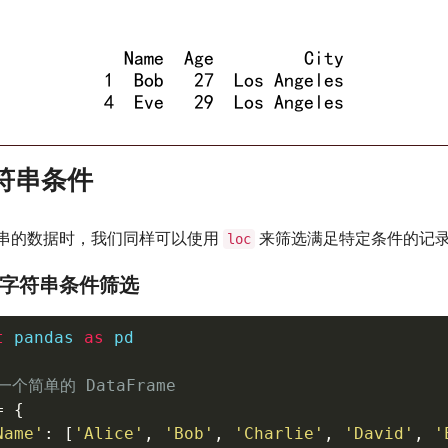
字符串条件
串的数据时，我们同样可以使用
来筛选满足特定条件的记
loc
：字符串条件筛选
t
 pandas 
as
 pd

一个简单的 DataFrame
=
{
Name'
:
[
'Alice'
,
'Bob'
,
'Charlie'
,
'David'
,
'