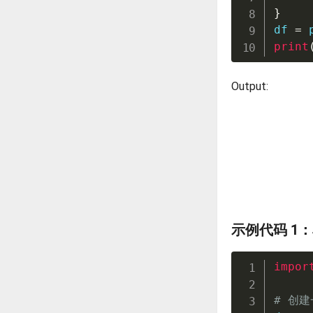
}
df 
=
 
print
Output:
示例代码 1
impor
# 创建