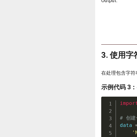
Output:
3. 使用
在处理包含字符
示例代码 3
impor
# 创建
data 
'