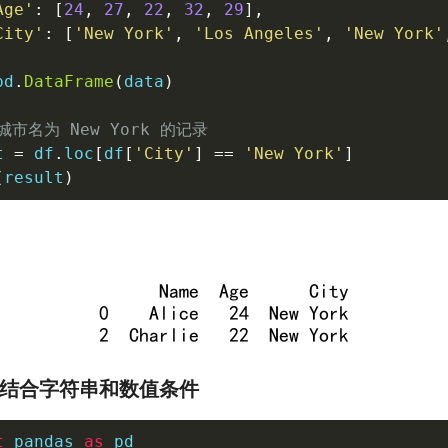
Age'
:
[
24
,
27
,
22
,
32
,
29
]
,
City'
:
[
'New York'
,
'Los Angeles'
,
'New York'
pd
.
DataFrame
(
data
)
城市名为 New York 的记录
t 
=
 df
.
loc
[
df
[
'City'
]
==
'New York'
]
(
result
)
：结合字符串和数值条件
t
 pandas 
as
 pd
