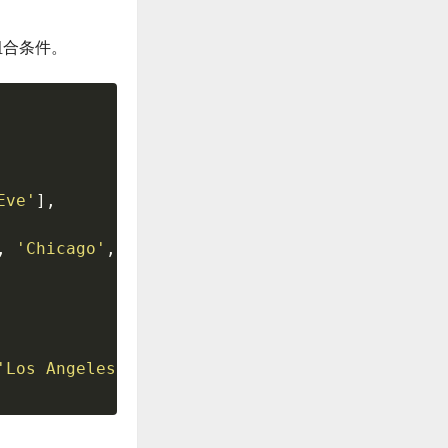
组合条件。
Eve'
]
,
,
'Chicago'
,
'Los Angeles'
]
'Los Angeles'
)
]