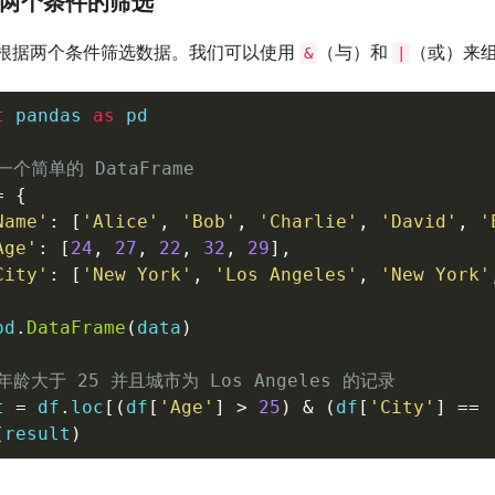
：两个条件的筛选
根据两个条件筛选数据。我们可以使用
（与）和
（或）来
&
|
t
 pandas 
as
 pd

一个简单的 DataFrame
=
{
Name'
:
[
'Alice'
,
'Bob'
,
'Charlie'
,
'David'
,
'
Age'
:
[
24
,
27
,
22
,
32
,
29
]
,
City'
:
[
'New York'
,
'Los Angeles'
,
'New York'
pd
.
DataFrame
(
data
)
年龄大于 25 并且城市为 Los Angeles 的记录
t 
=
 df
.
loc
[
(
df
[
'Age'
]
>
25
)
&
(
df
[
'City'
]
==
(
result
)