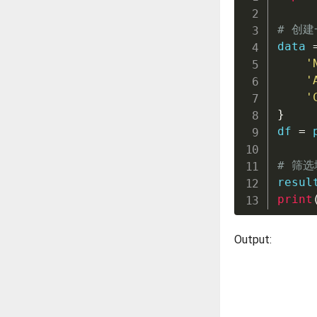
# 创建
data 
'
'
'
}
df 
=
 
# 筛选
resul
print
Output: