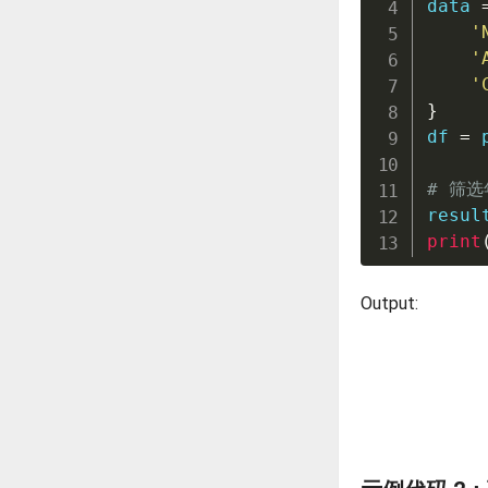
data 
'
'
'
}
df 
=
 
# 筛选
resul
print
Output: