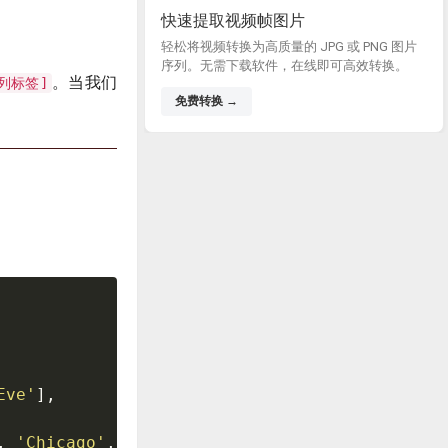
快速提取视频帧图片
轻松将视频转换为高质量的 JPG 或 PNG 图片
序列。无需下载软件，在线即可高效转换。
。当我们
 列标签]
免费转换 →
Eve'
]
,
,
'Chicago'
,
'Los Angeles'
]