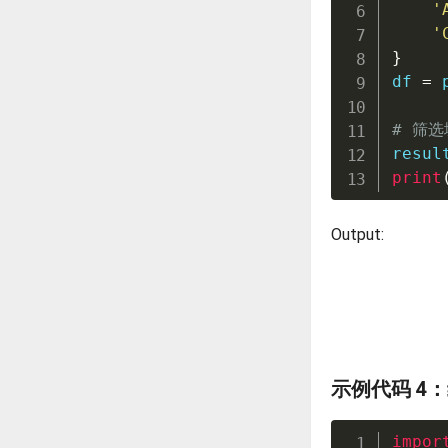
'
'
}
df 
=
 
# 筛选
resul
print
Output:
示例代码 4
impor