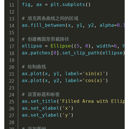
fig
,
 ax 
=
 plt
.
subplots
(
)
# 填充两条曲线之间的区域
ax
.
fill_between
(
x
,
 y1
,
 y2
,
 alpha
=
0.3
,
# 创建椭圆形剪裁路径
ellipse 
=
Ellipse
(
(
5
,
0
)
,
 width
=
6
,
 he
ax
.
patches
[
0
]
.
set_clip_path
(
ellipse
)
# 绘制曲线
ax
.
plot
(
x
,
 y1
,
 label
=
'sin(x)'
)
ax
.
plot
(
x
,
 y2
,
 label
=
'cos(x)'
)
# 设置标题和标签
ax
.
set_title
(
'Filled Area with Ellipt
ax
.
set_xlabel
(
'x'
)
ax
.
set_ylabel
(
'y'
)
# 添加图例