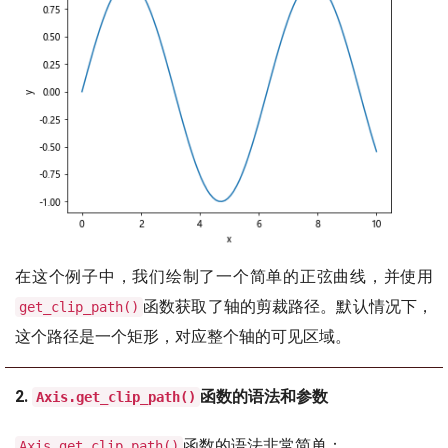
在这个例子中，我们绘制了一个简单的正弦曲线，并使用
函数获取了轴的剪裁路径。默认情况下，
get_clip_path()
这个路径是一个矩形，对应整个轴的可见区域。
2.
函数的语法和参数
Axis.get_clip_path()
函数的语法非常简单：
Axis.get_clip_path()