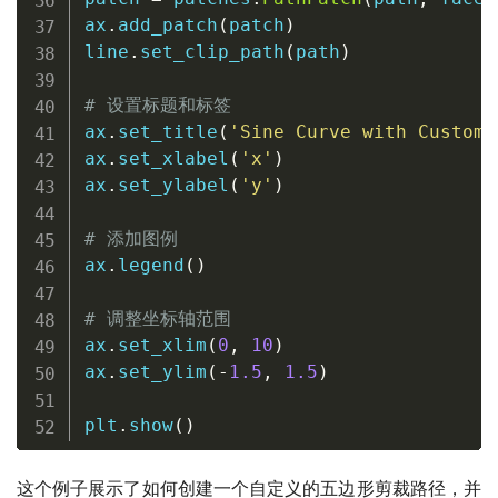
ax
.
add_patch
(
patch
)
line
.
set_clip_path
(
path
)
# 设置标题和标签
ax
.
set_title
(
'Sine Curve with Custom 
ax
.
set_xlabel
(
'x'
)
ax
.
set_ylabel
(
'y'
)
# 添加图例
ax
.
legend
(
)
# 调整坐标轴范围
ax
.
set_xlim
(
0
,
10
)
ax
.
set_ylim
(
-
1.5
,
1.5
)
plt
.
show
(
)
这个例子展示了如何创建一个自定义的五边形剪裁路径，并