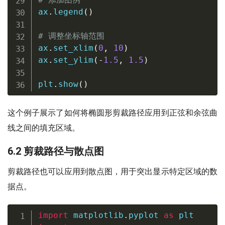
ax
.
legend
(
)
# 调整坐标轴范围
ax
.
set_xlim
(
0
,
10
)
ax
.
set_ylim
(
-
1.5
,
1.5
)
plt
.
show
(
)
这个例子展示了如何将椭圆形剪裁路径应用到正弦和余弦曲
线之间的填充区域。
6.2 剪裁路径与散点图
剪裁路径也可以应用到散点图，用于突出显示特定区域的数
据点。
import
 matplotlib
.
pyplot 
as