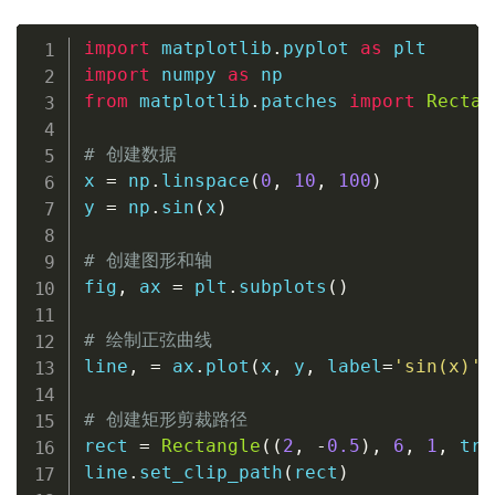
import
 matplotlib
.
pyplot 
as
import
 numpy 
as
from
 matplotlib
.
patches 
import
Rectan
# 创建数据
x 
=
 np
.
linspace
(
0
,
10
,
100
)
y 
=
 np
.
sin
(
x
)
# 创建图形和轴
fig
,
 ax 
=
 plt
.
subplots
(
)
# 绘制正弦曲线
line
,
=
 ax
.
plot
(
x
,
 y
,
 label
=
'sin(x)'
)
# 创建矩形剪裁路径
rect 
=
Rectangle
(
(
2
,
-
0.5
)
,
6
,
1
,
 tra
line
.
set_clip_path
(
rect
)