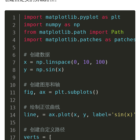
import
 matplotlib
.
pyplot 
as
import
 numpy 
as
from
 matplotlib
.
path 
import
Path
import
 matplotlib
.
patches 
as
 patches

# 创建数据
x 
=
 np
.
linspace
(
0
,
10
,
100
)
y 
=
 np
.
sin
(
x
)
# 创建图形和轴
fig
,
 ax 
=
 plt
.
subplots
(
)
# 绘制正弦曲线
line
,
=
 ax
.
plot
(
x
,
 y
,
 label
=
'sin(x)'
)
# 创建自定义路径
verts 
=
[