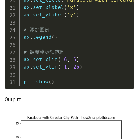
ax
.
set_xlabel
(
'x'
)
ax
.
set_ylabel
(
'y'
)
# 添加图例
ax
.
legend
(
)
# 调整坐标轴范围
ax
.
set_xlim
(
-
6
,
6
)
ax
.
set_ylim
(
-
1
,
26
)
plt
.
show
(
)
Output: