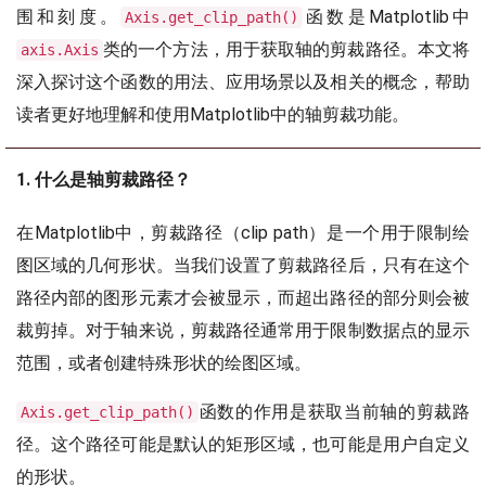
围和刻度。
函数是Matplotlib中
Axis.get_clip_path()
类的一个方法，用于获取轴的剪裁路径。本文将
axis.Axis
深入探讨这个函数的用法、应用场景以及相关的概念，帮助
读者更好地理解和使用Matplotlib中的轴剪裁功能。
1. 什么是轴剪裁路径？
在Matplotlib中，剪裁路径（clip path）是一个用于限制绘
图区域的几何形状。当我们设置了剪裁路径后，只有在这个
路径内部的图形元素才会被显示，而超出路径的部分则会被
裁剪掉。对于轴来说，剪裁路径通常用于限制数据点的显示
范围，或者创建特殊形状的绘图区域。
函数的作用是获取当前轴的剪裁路
Axis.get_clip_path()
径。这个路径可能是默认的矩形区域，也可能是用户自定义
的形状。