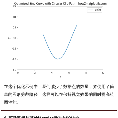
在这个优化示例中，我们减少了数据点的数量，并使用了简
单的圆形剪裁路径，这样可以在保持视觉效果的同时提高绘
图性能。