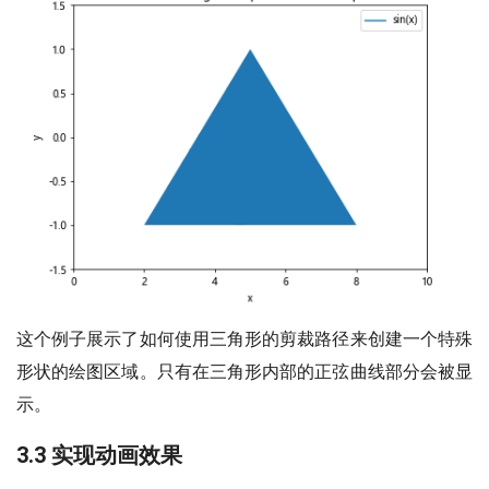
这个例子展示了如何使用三角形的剪裁路径来创建一个特殊
形状的绘图区域。只有在三角形内部的正弦曲线部分会被显
示。
3.3 实现动画效果