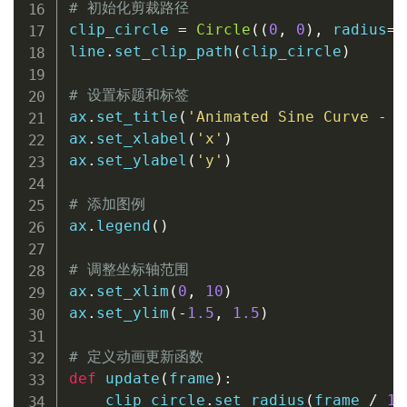
# 初始化剪裁路径
clip_circle 
=
Circle
(
(
0
,
0
)
,
 radius
=
0
line
.
set_clip_path
(
clip_circle
)
# 设置标题和标签
ax
.
set_title
(
'Animated Sine Curve - h
ax
.
set_xlabel
(
'x'
)
ax
.
set_ylabel
(
'y'
)
# 添加图例
ax
.
legend
(
)
# 调整坐标轴范围
ax
.
set_xlim
(
0
,
10
)
ax
.
set_ylim
(
-
1.5
,
1.5
)
# 定义动画更新函数
def
update
(
frame
)
:
    clip_circle
.
set_radius
(
frame 
/
10