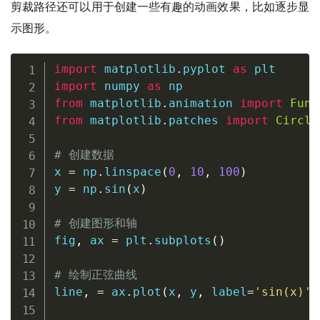
剪裁路径还可以用于创建一些有趣的动画效果，比如逐步显
示图形。
import
 matplotlib
.
pyplot 
as
import
 numpy 
as
from
 matplotlib
.
animation 
import
Func
from
 matplotlib
.
patches 
import
Circle
# 创建数据
x 
=
 np
.
linspace
(
0
,
10
,
100
)
y 
=
 np
.
sin
(
x
)
# 创建图形和轴
fig
,
 ax 
=
 plt
.
subplots
(
)
# 绘制正弦曲线
line
,
=
 ax
.
plot
(
x
,
 y
,
 label
=
'sin(x)'
)