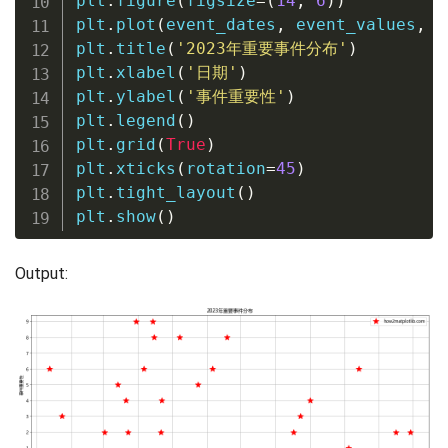
plt
.
figure
(
figsize
=
(
14
,
6
)
)
plt
.
plot
(
event_dates
,
 event_values
,
 l
plt
.
title
(
'2023年重要事件分布'
)
plt
.
xlabel
(
'日期'
)
plt
.
ylabel
(
'事件重要性'
)
plt
.
legend
(
)
plt
.
grid
(
True
)
plt
.
xticks
(
rotation
=
45
)
plt
.
tight_layout
(
)
plt
.
show
(
)
Output: