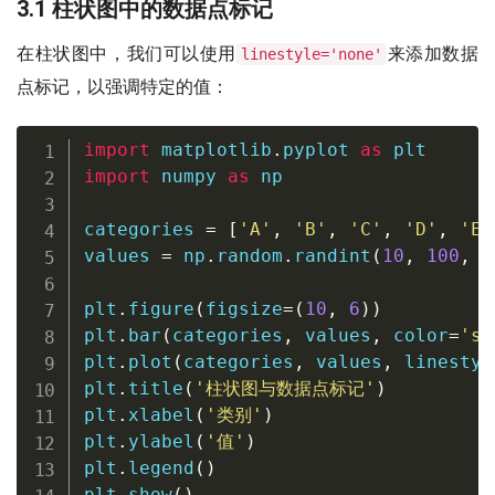
3.1 柱状图中的数据点标记
在柱状图中，我们可以使用
来添加数据
linestyle='none'
点标记，以强调特定的值：
import
 matplotlib
.
pyplot 
as
import
 numpy 
as
 np

categories 
=
[
'A'
,
'B'
,
'C'
,
'D'
,
'E'
values 
=
 np
.
random
.
randint
(
10
,
100
,
5
plt
.
figure
(
figsize
=
(
10
,
6
)
)
plt
.
bar
(
categories
,
 values
,
 color
=
'sk
plt
.
plot
(
categories
,
 values
,
 linestyl
plt
.
title
(
'柱状图与数据点标记'
)
plt
.
xlabel
(
'类别'
)
plt
.
ylabel
(
'值'
)
plt
.
legend
(
)
plt
.
show
(
)