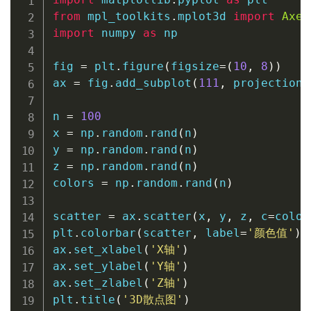
from
 mpl_toolkits
.
mplot3d 
import
Axes
import
 numpy 
as
 np

fig 
=
 plt
.
figure
(
figsize
=
(
10
,
8
)
)
ax 
=
 fig
.
add_subplot
(
111
,
 projection
=
n 
=
100
x 
=
 np
.
random
.
rand
(
n
)
y 
=
 np
.
random
.
rand
(
n
)
z 
=
 np
.
random
.
rand
(
n
)
colors 
=
 np
.
random
.
rand
(
n
)
scatter 
=
 ax
.
scatter
(
x
,
 y
,
 z
,
 c
=
color
plt
.
colorbar
(
scatter
,
 label
=
'颜色值'
)
ax
.
set_xlabel
(
'X轴'
)
ax
.
set_ylabel
(
'Y轴'
)
ax
.
set_zlabel
(
'Z轴'
)
plt
.
title
(
'3D散点图'
)