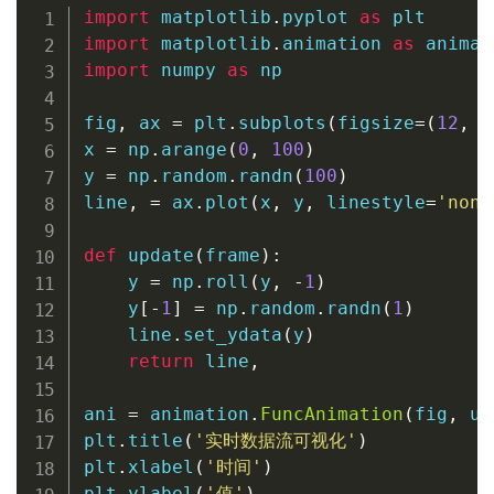
import
 matplotlib
.
pyplot 
as
import
 matplotlib
.
animation 
as
import
 numpy 
as
 np

fig
,
 ax 
=
 plt
.
subplots
(
figsize
=
(
12
,
6
x 
=
 np
.
arange
(
0
,
100
)
y 
=
 np
.
random
.
randn
(
100
)
line
,
=
 ax
.
plot
(
x
,
 y
,
 linestyle
=
'none
def
update
(
frame
)
:
    y 
=
 np
.
roll
(
y
,
-
1
)
    y
[
-
1
]
=
 np
.
random
.
randn
(
1
)
    line
.
set_ydata
(
y
)
return
 line
,
ani 
=
 animation
.
FuncAnimation
(
fig
,
 up
plt
.
title
(
'实时数据流可视化'
)
plt
.
xlabel
(
'时间'
)
plt
.
ylabel
(
'值'
)