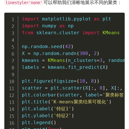
可以帮助我们清晰地展示不同的聚类：
linestyle='none'
import
 matplotlib
.
pyplot 
as
import
 numpy 
as
from
 sklearn
.
cluster 
import
KMeans
np
.
random
.
seed
(
42
)
X 
=
 np
.
random
.
randn
(
300
,
2
)
kmeans 
=
KMeans
(
n_clusters
=
3
,
 random_
labels 
=
 kmeans
.
fit_predict
(
X
)
plt
.
figure
(
figsize
=
(
10
,
8
)
)
scatter 
=
 plt
.
scatter
(
X
[
:
,
0
]
,
 X
[
:
,
1
plt
.
colorbar
(
scatter
,
 label
=
'聚类标签'
plt
.
title
(
'K-means聚类结果可视化'
)
plt
.
xlabel
(
'特征1'
)
plt
.
ylabel
(
'特征2'
)
plt
.
legend
(
)