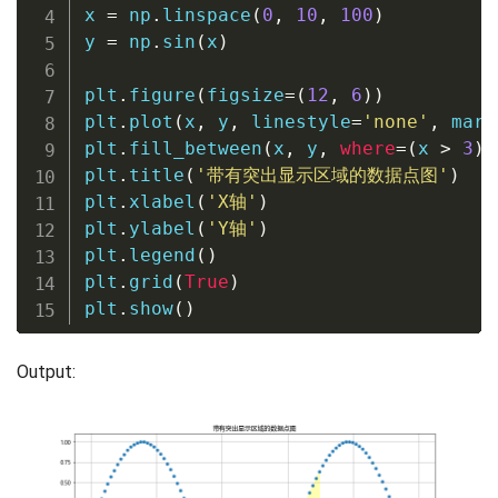
x 
=
 np
.
linspace
(
0
,
10
,
100
)
y 
=
 np
.
sin
(
x
)
plt
.
figure
(
figsize
=
(
12
,
6
)
)
plt
.
plot
(
x
,
 y
,
 linestyle
=
'none'
,
 mark
plt
.
fill_between
(
x
,
 y
,
where
=
(
x 
>
3
)
plt
.
title
(
'带有突出显示区域的数据点图'
)
plt
.
xlabel
(
'X轴'
)
plt
.
ylabel
(
'Y轴'
)
plt
.
legend
(
)
plt
.
grid
(
True
)
plt
.
show
(
)
Output: