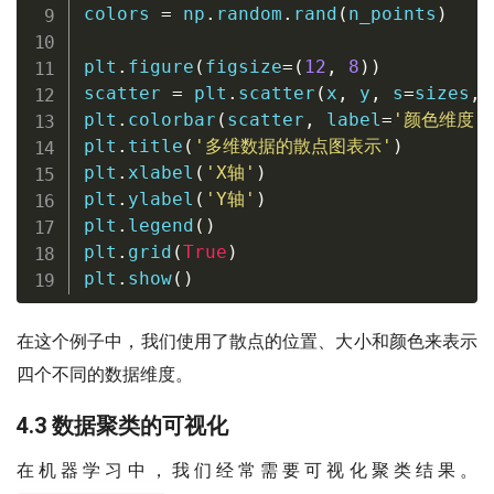
colors 
=
 np
.
random
.
rand
(
n_points
)
plt
.
figure
(
figsize
=
(
12
,
8
)
)
scatter 
=
 plt
.
scatter
(
x
,
 y
,
 s
=
sizes
,
 
plt
.
colorbar
(
scatter
,
 label
=
'颜色维度'
plt
.
title
(
'多维数据的散点图表示'
)
plt
.
xlabel
(
'X轴'
)
plt
.
ylabel
(
'Y轴'
)
plt
.
legend
(
)
plt
.
grid
(
True
)
plt
.
show
(
)
在这个例子中，我们使用了散点的位置、大小和颜色来表示
四个不同的数据维度。
4.3 数据聚类的可视化
在机器学习中，我们经常需要可视化聚类结果。