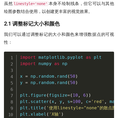
虽然
本身不绘制线条，但它可以与其他
linestyle='none'
绘图参数结合使用，以创建更丰富的视觉效果。
2.1 调整标记大小和颜色
我们可以通过调整标记的大小和颜色来增强数据点的可视
性：
import
 matplotlib
.
pyplot 
as
import
 numpy 
as
 np

x 
=
 np
.
random
.
rand
(
50
)
y 
=
 np
.
random
.
rand
(
50
)
plt
.
figure
(
figsize
=
(
10
,
6
)
)
plt
.
scatter
(
x
,
 y
,
 s
=
100
,
 c
=
'red'
,
 mar
plt
.
title
(
'使用linestyle="none"的散点图
plt
.
xlabel
(
'X轴'
)