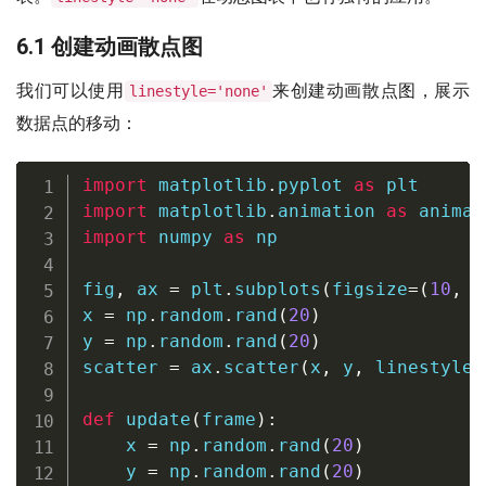
6.1 创建动画散点图
我们可以使用
来创建动画散点图，展示
linestyle='none'
数据点的移动：
import
 matplotlib
.
pyplot 
as
import
 matplotlib
.
animation 
as
import
 numpy 
as
 np

fig
,
 ax 
=
 plt
.
subplots
(
figsize
=
(
10
,
6
x 
=
 np
.
random
.
rand
(
20
)
y 
=
 np
.
random
.
rand
(
20
)
scatter 
=
 ax
.
scatter
(
x
,
 y
,
 linestyle
=
def
update
(
frame
)
:
    x 
=
 np
.
random
.
rand
(
20
)
    y 
=
 np
.
random
.
rand
(
20
)