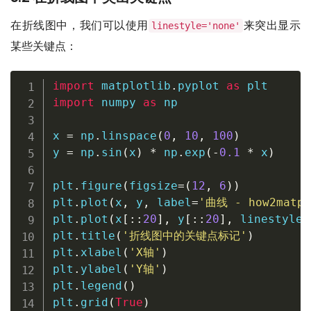
在折线图中，我们可以使用
来突出显示
linestyle='none'
某些关键点：
import
 matplotlib
.
pyplot 
as
import
 numpy 
as
 np

x 
=
 np
.
linspace
(
0
,
10
,
100
)
y 
=
 np
.
sin
(
x
)
*
 np
.
exp
(
-
0.1
*
 x
)
plt
.
figure
(
figsize
=
(
12
,
6
)
)
plt
.
plot
(
x
,
 y
,
 label
=
'曲线 - how2matpl
plt
.
plot
(
x
[
:
:
20
]
,
 y
[
:
:
20
]
,
 linestyle
=
plt
.
title
(
'折线图中的关键点标记'
)
plt
.
xlabel
(
'X轴'
)
plt
.
ylabel
(
'Y轴'
)
plt
.
legend
(
)
plt
.
grid
(
True
)