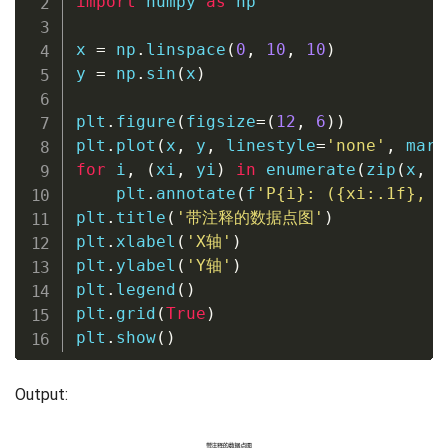
import
 numpy 
as
 np

x 
=
 np
.
linspace
(
0
,
10
,
10
)
y 
=
 np
.
sin
(
x
)
plt
.
figure
(
figsize
=
(
12
,
6
)
)
plt
.
plot
(
x
,
 y
,
 linestyle
=
'none'
,
 mark
for
 i
,
(
xi
,
 yi
)
in
enumerate
(
zip
(
x
,
 y
    plt
.
annotate
(
f
'P
{
i
}
: (
{
xi
:
.1f
}
, 
{
plt
.
title
(
'带注释的数据点图'
)
plt
.
xlabel
(
'X轴'
)
plt
.
ylabel
(
'Y轴'
)
plt
.
legend
(
)
plt
.
grid
(
True
)
plt
.
show
(
)
Output: