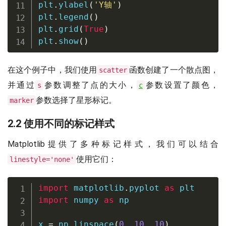
plt
.
ylabel
(
'Y轴'
)
plt
.
legend
(
)
plt
.
grid
(
True
)
plt
.
show
(
)
在这个例子中，我们使用
函数创建了一个散点图，
scatter
并通过
参数调整了点的大小，
参数设置了颜色，
s
c
参数选择了星形标记。
marker
2.2 使用不同的标记样式
Matplotlib提供了多种标记样式，我们可以结合
使用它们：
linestyle='none'
import
 matplotlib
.
pyplot 
as
import
 numpy 
as
 np

x 
=
 np
.
linspace
(
0
,
10
,
10
)