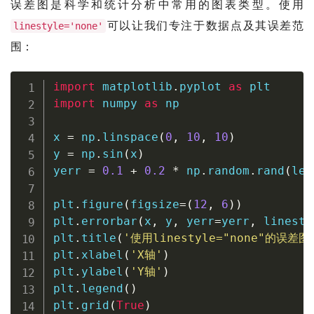
误差图是科学和统计分析中常用的图表类型。使用
可以让我们专注于数据点及其误差范
linestyle='none'
围：
import
 matplotlib
.
pyplot 
as
import
 numpy 
as
 np

x 
=
 np
.
linspace
(
0
,
10
,
10
)
y 
=
 np
.
sin
(
x
)
yerr 
=
0.1
+
0.2
*
 np
.
random
.
rand
(
len
plt
.
figure
(
figsize
=
(
12
,
6
)
)
plt
.
errorbar
(
x
,
 y
,
 yerr
=
yerr
,
 linesty
plt
.
title
(
'使用linestyle="none"的误差图
plt
.
xlabel
(
'X轴'
)
plt
.
ylabel
(
'Y轴'
)
plt
.
legend
(
)
plt
.
grid
(
True
)