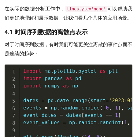
在实际的数据分析工作中，
可以帮助我
linestyle='none'
们更好地理解和展示数据。让我们看几个具体的应用场景。
4.1 时间序列数据的离散点表示
对于时间序列数据，有时我们可能更关注离散的事件点而不
是连续的趋势：
import
 matplotlib
.
pyplot 
as
import
 pandas 
as
import
 numpy 
as
 np

dates 
=
 pd
.
date_range
(
start
=
'2023-01-
events 
=
 np
.
random
.
choice
(
[
0
,
1
]
,
 siz
event_dates 
=
 dates
[
events 
==
1
]
event_values 
=
 np
.
random
.
randint
(
1
,
1