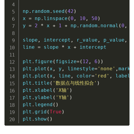
np
.
random
.
seed
(
42
)
x 
=
 np
.
linspace
(
0
,
10
,
50
)
y 
=
2
*
 x 
+
1
+
 np
.
random
.
normal
(
0
,
2
slope
,
 intercept
,
 r_value
,
 p_value
,
 s
line 
=
 slope 
*
 x 
+
 intercept

plt
.
figure
(
figsize
=
(
12
,
6
)
)
plt
.
plot
(
x
,
 y
,
 linestyle
=
'none'
,
marke
plt
.
plot
(
x
,
 line
,
 color
=
'red'
,
 label
=
plt
.
title
(
'数据点与线性拟合'
)
plt
.
xlabel
(
'X轴'
)
plt
.
ylabel
(
'Y轴'
)
plt
.
legend
(
)
plt
.
grid
(
True
)
plt
.
show
(
)