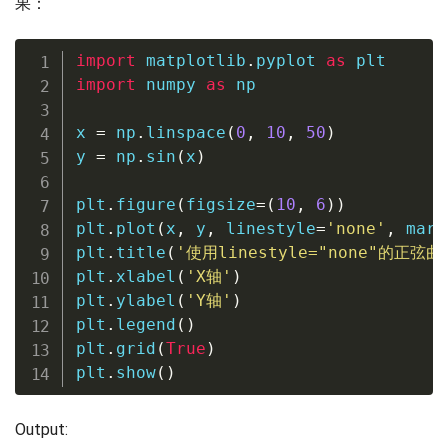
果：
import
 matplotlib
.
pyplot 
as
import
 numpy 
as
 np

x 
=
 np
.
linspace
(
0
,
10
,
50
)
y 
=
 np
.
sin
(
x
)
plt
.
figure
(
figsize
=
(
10
,
6
)
)
plt
.
plot
(
x
,
 y
,
 linestyle
=
'none'
,
 mark
plt
.
title
(
'使用linestyle="none"的正弦曲
plt
.
xlabel
(
'X轴'
)
plt
.
ylabel
(
'Y轴'
)
plt
.
legend
(
)
plt
.
grid
(
True
)
plt
.
show
(
)
Output: