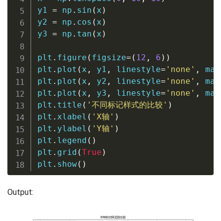
y1 
=
 np
.
sin
(
x
)
y2 
=
 np
.
cos
(
x
)
y3 
=
 np
.
tan
(
x
)
plt
.
figure
(
figsize
=
(
12
,
6
)
)
plt
.
plot
(
x
,
 y1
,
 linestyle
=
'none'
,
 mar
plt
.
plot
(
x
,
 y2
,
 linestyle
=
'none'
,
 mar
plt
.
plot
(
x
,
 y3
,
 linestyle
=
'none'
,
 mar
plt
.
title
(
'不同标记样式的比较'
)
plt
.
xlabel
(
'X轴'
)
plt
.
ylabel
(
'Y轴'
)
plt
.
legend
(
)
plt
.
grid
(
True
)
plt
.
show
(
)
Output: