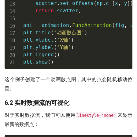
    scatter
.
set_offsets
(
np
.
c_
[
x
,
 y
]
)
return
 scatter
,
ani 
=
 animation
.
FuncAnimation
(
fig
,
 up
plt
.
title
(
'动画散点图'
)
plt
.
xlabel
(
'X轴'
)
plt
.
ylabel
(
'Y轴'
)
plt
.
legend
(
)
plt
.
show
(
)
这个例子创建了一个动画散点图，其中的点会随机移动位
置。
6.2 实时数据流的可视化
对于实时数据流，我们可以使用
来显示
linestyle='none'
最新的数据点：