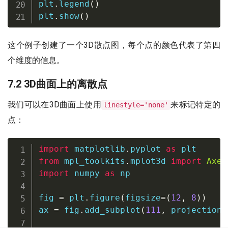
plt
.
legend
(
)
plt
.
show
(
)
这个例子创建了一个3D散点图，每个点的颜色代表了第四
个维度的信息。
7.2 3D曲面上的离散点
我们可以在3D曲面上使用
来标记特定的
linestyle='none'
点：
import
 matplotlib
.
pyplot 
as
from
 mpl_toolkits
.
mplot3d 
import
Axes
import
 numpy 
as
 np

fig 
=
 plt
.
figure
(
figsize
=
(
12
,
8
)
)
ax 
=
 fig
.
add_subplot
(
111
,
 projection
=