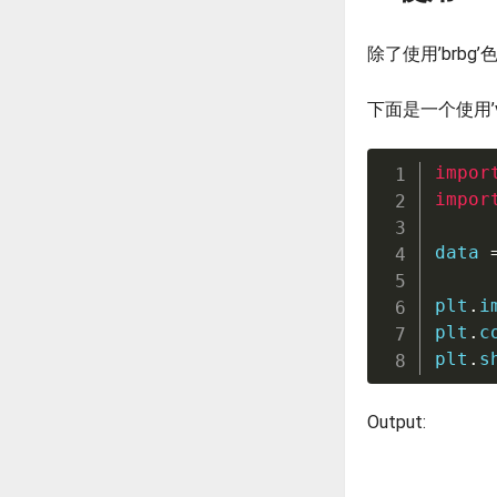
除了使用’brbg’
下面是一个使用’v
impor
impor
data 
plt
.
i
plt
.
c
plt
.
s
Output: