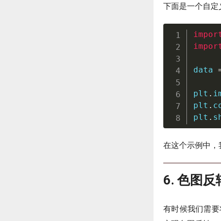
下面是一个自定
impor
impor
data 
plt
.
i
plt
.
c
plt
.
s
在这个示例中，我
6. 色图反
有时候我们需要