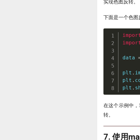
实现色图反转。
下面是一个色图
impor
impor
data 
plt
.
i
plt
.
c
plt
.
s
在这个示例中，我
转。
7. 使用ma