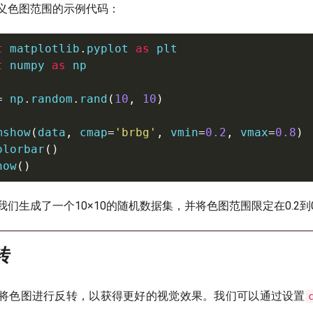
义色图范围的示例代码：
t
 matplotlib
.
pyplot 
as
t
 numpy 
as
 np

=
 np
.
random
.
rand
(
10
,
10
)
mshow
(
data
,
 cmap
=
'brbg'
,
 vmin
=
0.2
,
 vmax
=
0.8
)
olorbar
(
)
how
(
)
们生成了一个10×10的随机数据集，并将色图范围限定在0.2到0
转
将色图进行反转，以获得更好的视觉效果。我们可以通过设置