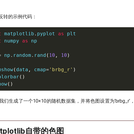
反转的示例代码：
t
 matplotlib
.
pyplot 
as
t
 numpy 
as
 np

=
 np
.
random
.
rand
(
10
,
10
)
mshow
(
data
,
 cmap
=
'brbg_r'
)
olorbar
(
)
how
(
)
们生成了一个10×10的随机数据集，并将色图设置为’brbg_r
tplotlib自带的色图