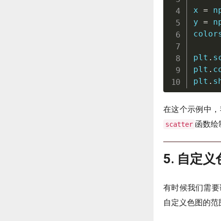
x 
=
 n
y 
=
 n
color
plt
.
s
plt
.
c
plt
.
s
在这个示例中，
函数绘制
scatter
5. 自定
有时候我们需要
自定义色图的范