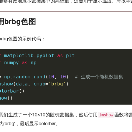
色图能够有效地展示数据集中的高低值，适合用于显示温度、海拔等
用brbg色图
rbg色图的示例代码：
t
 matplotlib
.
pyplot 
as
t
 numpy 
as
 np

=
 np
.
random
.
rand
(
10
,
10
)
# 生成一个随机数据集
mshow
(
data
,
 cmap
=
'brbg'
)
olorbar
(
)
how
(
)
我们生成了一个10×10的随机数据集，然后使用
函数将
imshow
为’brbg’，最后显示colorbar。