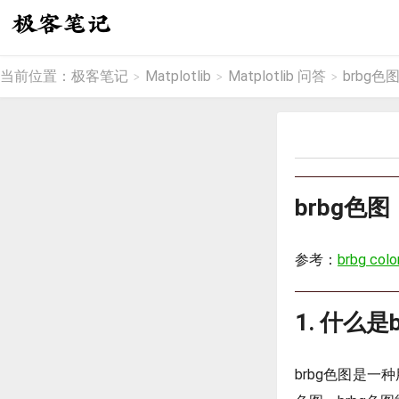
当前位置：
极客笔记
Matplotlib
Matplotlib 问答
brbg色
>
>
>
brbg色图
参考：
brbg col
1. 什么是
brbg色图是一