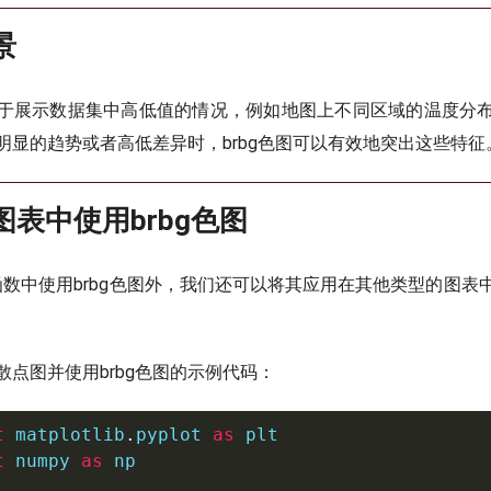
景
合用于展示数据集中高低值的情况，例如地图上不同区域的温度分
明显的趋势或者高低差异时，brbg色图可以有效地突出这些特征
同图表中使用brbg色图
函数中使用brbg色图外，我们还可以将其应用在其他类型的图表
散点图并使用brbg色图的示例代码：
t
 matplotlib
.
pyplot 
as
t
 numpy 
as
 np
