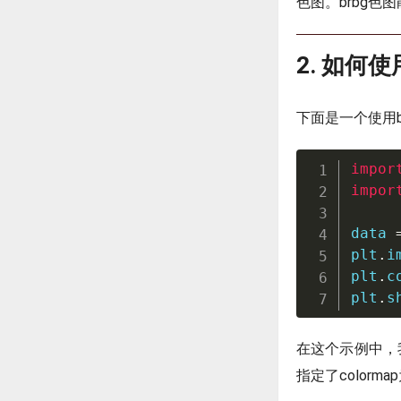
色图。brbg
2. 如何使
下面是一个使用b
impor
impor
data 
plt
.
i
plt
.
c
plt
.
s
在这个示例中，
指定了colormap