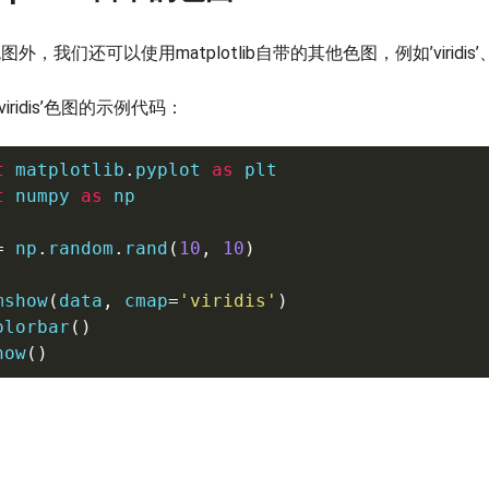
色图外，我们还可以使用matplotlib自带的其他色图，例如’viridis’、
iridis’色图的示例代码：
t
 matplotlib
.
pyplot 
as
t
 numpy 
as
 np

=
 np
.
random
.
rand
(
10
,
10
)
mshow
(
data
,
 cmap
=
'viridis'
)
olorbar
(
)
how
(
)