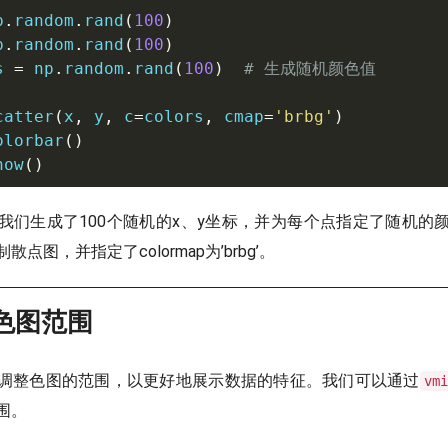
p
.
random
.
rand
(
100
)
p
.
random
.
rand
(
100
)
s 
=
 np
.
random
.
rand
(
100
)
# 生成随机颜色值
catter
(
x
,
 y
,
 c
=
colors
,
 cmap
=
'brbg'
)
olorbar
(
)
how
(
)
我们生成了100个随机的x、y坐标，并为每个点指定了随机的
散点图，并指定了colormap为’brbg’。
义色图范围
调整色图的范围，以更好地展示数据的特征。我们可以通过
vmi
围。