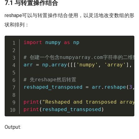
7.1 与转置操作结合
reshape可以与转置操作结合使用，以灵活地改变数组的形
状和排列：
import
 numpy 
as
 np

# 创建一个包含numpyarray.com字符串的二维数
arr 
=
 np
.
array
(
[
[
'numpy'
,
'array'
]
,
[
# 先reshape然后转置
reshaped_transposed 
=
 arr
.
reshape
(
3
,
print
(
"Reshaped and transposed array:
print
(
reshaped_transposed
)
Output: