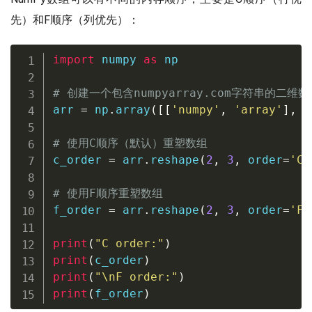
先）和F顺序（列优先）：
import
 numpy 
as
 np

# 创建一个包含numpyarray.com字符串的二维数
arr 
=
 np
.
array
(
[
[
'numpy'
,
'array'
]
,
[
# 使用C顺序（默认）重塑数组
c_order 
=
 arr
.
reshape
(
2
,
3
,
 order
=
'C'
# 使用F顺序重塑数组
f_order 
=
 arr
.
reshape
(
2
,
3
,
 order
=
'F'
print
(
"C order:"
)
print
(
c_order
)
print
(
"\nF order:"
)
print
(
f_order
)