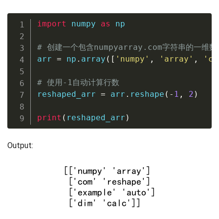
import
 numpy 
as
 np

# 创建一个包含numpyarray.com字符串的一维数
arr 
=
 np
.
array
(
[
'numpy'
,
'array'
,
'co
# 使用-1自动计算行数
reshaped_arr 
=
 arr
.
reshape
(
-
1
,
2
)
print
(
reshaped_arr
)
Output: