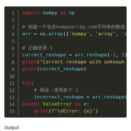
import
 numpy 
as
 np

# 创建一个包含numpyarray.com字符串的数组
arr 
=
 np
.
array
(
[
'numpy'
,
'array'
,
'co
# 正确使用-1
correct_reshape 
=
 arr
.
reshape
(
-
1
,
2
)
print
(
"Correct reshape with unknown d
print
(
correct_reshape
)
try
:
# 错误：使用多个-1
    incorrect_reshape 
=
 arr
.
reshape
(
-
except
ValueError
as
 e
:
print
(
f
"\nError: 
{
e
}
"
)
Output: