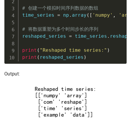
# 创建一个模拟时间序列数据的数组
time_series 
=
 np
.
array
(
[
'numpy'
,
'arr
# 将数据重塑为多个时间步长的序列
reshaped_series 
=
 time_series
.
reshape
print
(
"Reshaped time series:"
)
print
(
reshaped_series
)
Output: