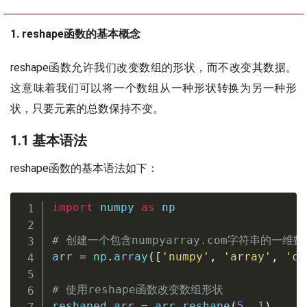
1. reshape函数的基本概念
reshape函数允许我们改变数组的形状，而不改变其数据。
这意味着我们可以将一个数组从一种形状转换为另一种形
状，只要元素的总数保持不变。
1.1 基本语法
reshape函数的基本语法如下：
import
 numpy 
as
 np

# 创建一个包含numpyarray.com字符串的一维数
arr 
=
 np
.
array
(
[
'numpy'
,
'array'
,
'co
# 使用reshape函数改变数组形状
reshaped_arr 
=
 arr
.
reshape
(
5
,
1
)