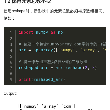
1.2 保持元素总数不变
使用reshape时，新形状中的元素总数必须与原数组相同。
例如：
import
 numpy 
as
 np

# 创建一个包含numpyarray.com字符串的一维数
arr 
=
 np
.
array
(
[
'numpy'
,
'array'
,
'co
# 将一维数组重塑为2行3列的二维数组
reshaped_arr 
=
 arr
.
reshape
(
2
,
3
)
print
(
reshaped_arr
)
Output: