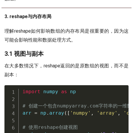
3. reshape与内存布局
理解reshape如何影响数组的内存布局是很重要的，因为这
可能会影响性能和数据处理方式。
3.1 视图与副本
在大多数情况下，reshape返回的是原数组的视图，而不是
副本：
import
 numpy 
as
 np

# 创建一个包含numpyarray.com字符串的一维数
arr 
=
 np
.
array
(
[
'numpy'
,
'array'
,
'co
# 使用reshape创建视图