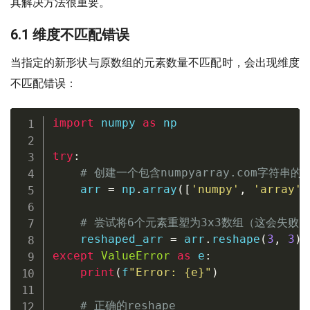
其解决方法很重要。
6.1 维度不匹配错误
当指定的新形状与原数组的元素数量不匹配时，会出现维度
不匹配错误：
import
 numpy 
as
 np

try
:
# 创建一个包含numpyarray.com字符串的
    arr 
=
 np
.
array
(
[
'numpy'
,
'array'
,
# 尝试将6个元素重塑为3x3数组（这会失败）
    reshaped_arr 
=
 arr
.
reshape
(
3
,
3
)
except
ValueError
as
 e
:
print
(
f
"Error: 
{
e
}
"
)
# 正确的reshape