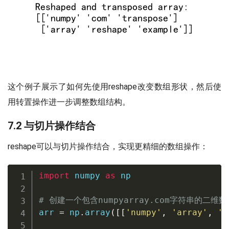
这个例子展示了如何先使用reshape改变数组形状，然后使
用转置操作进一步调整数组结构。
7.2 与切片操作结合
reshape可以与切片操作结合，实现更精细的数组操作：
import
 numpy 
as
 np

# 创建一个包含numpyarray.com字符串的二维数
arr 
=
 np
.
array
(
[
[
'numpy'
,
'array'
,
'c