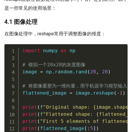
是一些常见的使用场景：
4.1 图像处理
在图像处理中，reshape常用于调整图像的维度：
import
 numpy 
as
 np

# 模拟一个28x28的灰度图像
image 
=
 np
.
random
.
rand
(
28
,
28
)
# 将图像重塑为一维向量，用于机器学习模型输入
flattened_image 
=
 image
.
reshape
(
-
1
)
print
(
f
"Original shape: 
{
image
.
shape
}
print
(
f
"Flattened shape: 
{
flattened_i
print
(
"First 5 elements of flattened 
print
(
flattened_image
[
:
5
]
)