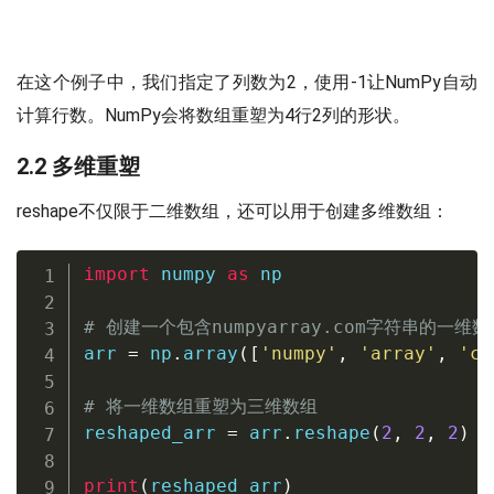
在这个例子中，我们指定了列数为2，使用-1让NumPy自动
计算行数。NumPy会将数组重塑为4行2列的形状。
2.2 多维重塑
reshape不仅限于二维数组，还可以用于创建多维数组：
import
 numpy 
as
 np

# 创建一个包含numpyarray.com字符串的一维数
arr 
=
 np
.
array
(
[
'numpy'
,
'array'
,
'co
# 将一维数组重塑为三维数组
reshaped_arr 
=
 arr
.
reshape
(
2
,
2
,
2
)
print
(
reshaped_arr
)