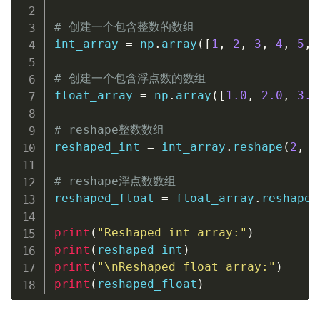
# 创建一个包含整数的数组
int_array 
=
 np
.
array
(
[
1
,
2
,
3
,
4
,
5
,
# 创建一个包含浮点数的数组
float_array 
=
 np
.
array
(
[
1.0
,
2.0
,
3.0
# reshape整数数组
reshaped_int 
=
 int_array
.
reshape
(
2
,
3
# reshape浮点数数组
reshaped_float 
=
 float_array
.
reshape
(
print
(
"Reshaped int array:"
)
print
(
reshaped_int
)
print
(
"\nReshaped float array:"
)
print
(
reshaped_float
)