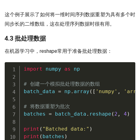
这个例子展示了如何将一维时间序列数据重塑为具有多个时
间步长的二维数组，这在处理序列数据时很有用。
4.3 批处理数据
在机器学习中，reshape常用于准备批处理数据：
import
 numpy 
as
 np

# 创建一个模拟批处理数据的数组
batch_data 
=
 np
.
array
(
[
'numpy'
,
'arra
# 将数据重塑为批次
batches 
=
 batch_data
.
reshape
(
2
,
4
)
print
(
"Batched data:"
)
print
(
batches
)