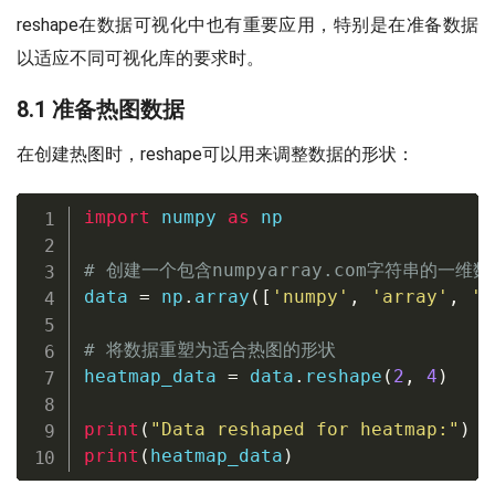
reshape在数据可视化中也有重要应用，特别是在准备数据
以适应不同可视化库的要求时。
8.1 准备热图数据
在创建热图时，reshape可以用来调整数据的形状：
import
 numpy 
as
 np

# 创建一个包含numpyarray.com字符串的一维数
data 
=
 np
.
array
(
[
'numpy'
,
'array'
,
'c
# 将数据重塑为适合热图的形状
heatmap_data 
=
 data
.
reshape
(
2
,
4
)
print
(
"Data reshaped for heatmap:"
)
print
(
heatmap_data
)