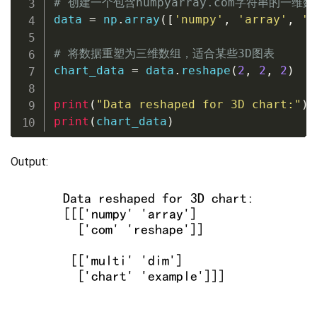
# 创建一个包含numpyarray.com字符串的一维数
data 
=
 np
.
array
(
[
'numpy'
,
'array'
,
'c
# 将数据重塑为三维数组，适合某些3D图表
chart_data 
=
 data
.
reshape
(
2
,
2
,
2
)
print
(
"Data reshaped for 3D chart:"
)
print
(
chart_data
)
Output: