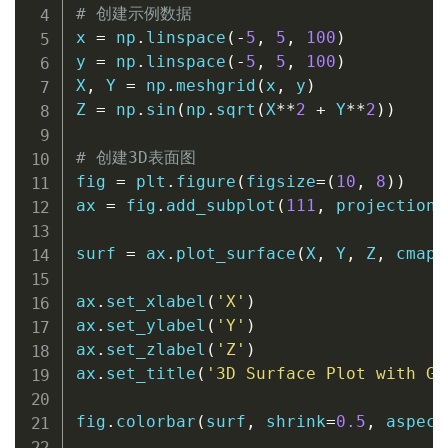
# 创建示例数据
x 
=
 np
.
linspace
(
-
5
,
5
,
100
)
y 
=
 np
.
linspace
(
-
5
,
5
,
100
)
X
,
 Y 
=
 np
.
meshgrid
(
x
,
 y
)
Z 
=
 np
.
sin
(
np
.
sqrt
(
X
**
2
+
 Y
**
2
)
)
# 创建3D表面图
fig 
=
 plt
.
figure
(
figsize
=
(
10
,
8
)
)
ax 
=
 fig
.
add_subplot
(
111
,
 projection
=
surf 
=
 ax
.
plot_surface
(
X
,
 Y
,
 Z
,
 cmap
=
ax
.
set_xlabel
(
'X'
)
ax
.
set_ylabel
(
'Y'
)
ax
.
set_zlabel
(
'Z'
)
ax
.
set_title
(
'3D Surface Plot with Gr
fig
.
colorbar
(
surf
,
 shrink
=
0.5
,
 aspect