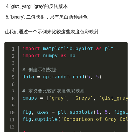
‘gist_yarg’: ‘gray’的反转版本
‘binary’: 二值映射，只有黑白两种颜色
让我们通过一个示例来比较这些灰度色彩映射：
import
 matplotlib
.
pyplot 
as
import
 numpy 
as
 np

# 创建示例数据
data 
=
 np
.
random
.
rand
(
5
,
5
)
# 定义要比较的灰度色彩映射
cmaps 
=
[
'gray'
,
'Greys'
,
'gist_gray'
fig
,
 axes 
=
 plt
.
subplots
(
1
,
5
,
 figsiz
fig
.
suptitle
(
'Comparison of Gray Colo