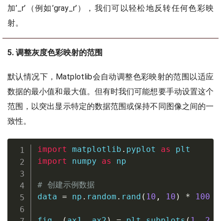
加’_r’（例如’gray_r’），我们可以轻松地反转任何色彩映
射。
5. 调整灰度色彩映射的范围
默认情况下，Matplotlib会自动调整色彩映射的范围以适应
数据的最小值和最大值。但有时我们可能想要手动设置这个
范围，以突出显示特定的数据范围或保持不同图像之间的一
致性。
import
 matplotlib
.
pyplot 
as
import
 numpy 
as
 np

# 创建示例数据
data 
=
 np
.
random
.
rand
(
10
,
10
)
*
100
fig
,
(
ax1
,
 ax2
)
=
 plt
.
subplots
(
1
,
2
,
 