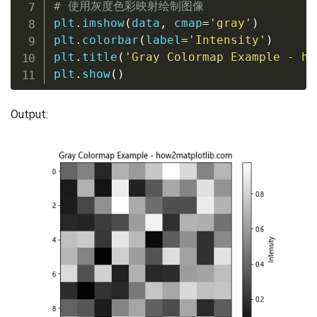
# 使用灰度色彩映射绘制图像
plt
.
imshow
(
data
,
 cmap
=
'gray'
)
plt
.
colorbar
(
label
=
'Intensity'
)
plt
.
title
(
'Gray Colormap Example - ho
plt
.
show
(
)
Output: