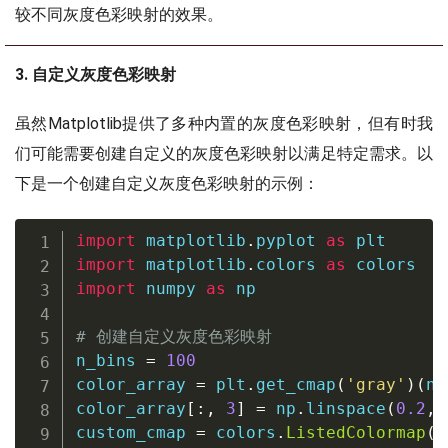
较不同灰度色彩映射的效果。
3. 自定义灰度色彩映射
虽然Matplotlib提供了多种内置的灰度色彩映射，但有时我
们可能需要创建自定义的灰度色彩映射以满足特定需求。以
下是一个创建自定义灰度色彩映射的示例：
import
 matplotlib
.
pyplot 
as
import
 matplotlib
.
colors 
as
import
 numpy 
as
 np

# 创建自定义灰度色彩映射
n_bins 
=
100
color_array 
=
 plt
.
get_cmap
(
'gray'
)
(
np
color_array
[
:
,
3
]
=
 np
.
linspace
(
0.2
,
custom_cmap 
=
 colors
.
ListedColormap
(
c