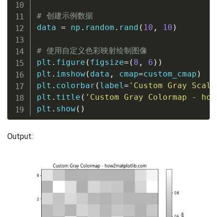
# 创建示例数据
data 
=
 np
.
random
.
rand
(
10
,
10
)
# 使用自定义色彩映射绘制图像
plt
.
figure
(
figsize
=
(
8
,
6
)
)
plt
.
imshow
(
data
,
 cmap
=
custom_cmap
)
plt
.
colorbar
(
label
=
'Custom Gray Scale
plt
.
title
(
'Custom Gray Colormap - how
plt
.
show
(
)
Output: