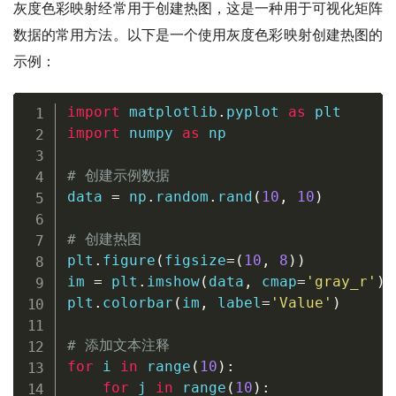
灰度色彩映射经常用于创建热图，这是一种用于可视化矩阵
数据的常用方法。以下是一个使用灰度色彩映射创建热图的
示例：
import
 matplotlib
.
pyplot 
as
import
 numpy 
as
 np

# 创建示例数据
data 
=
 np
.
random
.
rand
(
10
,
10
)
# 创建热图
plt
.
figure
(
figsize
=
(
10
,
8
)
)
im 
=
 plt
.
imshow
(
data
,
 cmap
=
'gray_r'
)
plt
.
colorbar
(
im
,
 label
=
'Value'
)
# 添加文本注释
for
 i 
in
range
(
10
)
:
for
 j 
in
range
(
10
)
: