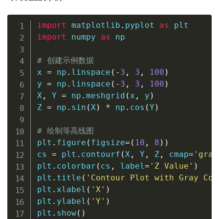
import
 matplotlib
.
pyplot 
as
import
 numpy 
as
 np

# 创建示例数据
x 
=
 np
.
linspace
(
-
3
,
3
,
100
)
y 
=
 np
.
linspace
(
-
3
,
3
,
100
)
X
,
 Y 
=
 np
.
meshgrid
(
x
,
 y
)
Z 
=
 np
.
sin
(
X
)
*
 np
.
cos
(
Y
)
# 绘制等高线图
plt
.
figure
(
figsize
=
(
10
,
8
)
)
cs 
=
 plt
.
contourf
(
X
,
 Y
,
 Z
,
 cmap
=
'gray
plt
.
colorbar
(
cs
,
 label
=
'Z Value'
)
plt
.
title
(
'Contour Plot with Gray Col
plt
.
xlabel
(
'X'
)
plt
.
ylabel
(
'Y'
)
plt
.
show
(
)