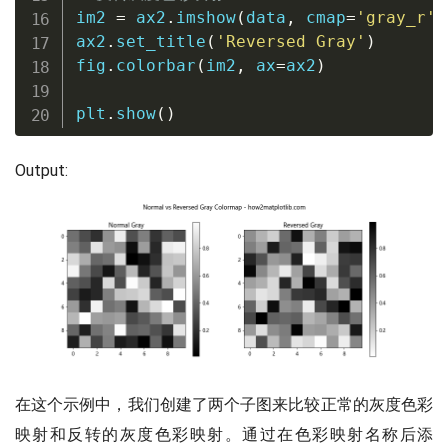
im2 
=
 ax2
.
imshow
(
data
,
 cmap
=
'gray_r'
)
ax2
.
set_title
(
'Reversed Gray'
)
fig
.
colorbar
(
im2
,
 ax
=
ax2
)
plt
.
show
(
)
Output:
在这个示例中，我们创建了两个子图来比较正常的灰度色彩
映射和反转的灰度色彩映射。通过在色彩映射名称后添