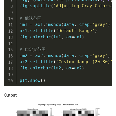
fig
.
suptitle
(
'Adjusting Gray Colormap
# 默认范围
im1 
=
 ax1
.
imshow
(
data
,
 cmap
=
'gray'
)
ax1
.
set_title
(
'Default Range'
)
fig
.
colorbar
(
im1
,
 ax
=
ax1
)
# 自定义范围
im2 
=
 ax2
.
imshow
(
data
,
 cmap
=
'gray'
,
 v
ax2
.
set_title
(
'Custom Range (20-80)'
)
fig
.
colorbar
(
im2
,
 ax
=
ax2
)
plt
.
show
(
)
Output: