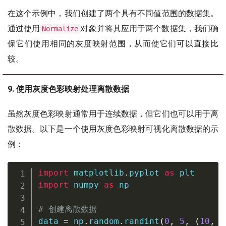
在这个示例中，我们创建了两个具有不同值范围的数据集。
通过使用
对象并将其应用于两个数据集，我们确
Normalize
保它们使用相同的灰度映射范围，从而使它们可以直接比
较。
9. 使用灰度色彩映射处理离散数据
虽然灰度色彩映射通常用于连续数据，但它们也可以用于离
散数据。以下是一个使用灰度色彩映射可视化离散数据的示
例：
import
 matplotlib
.
pyplot 
as
import
 numpy 
as
 np

# 创建离散数据
data 
=
 np
.
random
.
randint
(
0
,
5
,
(
10
,
1