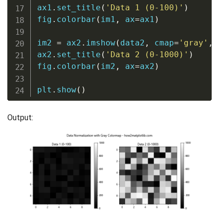
ax1
.
set_title
(
'Data 1 (0-100)'
)
fig
.
colorbar
(
im1
,
 ax
=
ax1
)
im2 
=
 ax2
.
imshow
(
data2
,
 cmap
=
'gray'
,
 
ax2
.
set_title
(
'Data 2 (0-1000)'
)
fig
.
colorbar
(
im2
,
 ax
=
ax2
)
plt
.
show
(
)
Output: