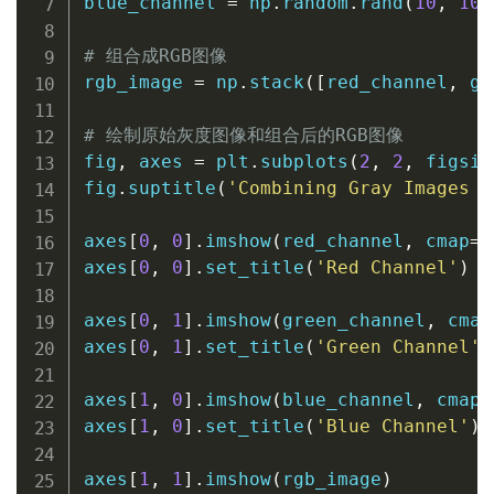
blue_channel 
=
 np
.
random
.
rand
(
10
,
10
)
# 组合成RGB图像
rgb_image 
=
 np
.
stack
(
[
red_channel
,
 gr
# 绘制原始灰度图像和组合后的RGB图像
fig
,
 axes 
=
 plt
.
subplots
(
2
,
2
,
 figsiz
fig
.
suptitle
(
'Combining Gray Images i
axes
[
0
,
0
]
.
imshow
(
red_channel
,
 cmap
=
'
axes
[
0
,
0
]
.
set_title
(
'Red Channel'
)
axes
[
0
,
1
]
.
imshow
(
green_channel
,
 cmap
axes
[
0
,
1
]
.
set_title
(
'Green Channel'
)
axes
[
1
,
0
]
.
imshow
(
blue_channel
,
 cmap
=
axes
[
1
,
0
]
.
set_title
(
'Blue Channel'
)
axes
[
1
,
1
]
.
imshow
(
rgb_image
)