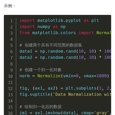
示例：
import
 matplotlib
.
pyplot 
as
import
 numpy 
as
from
 matplotlib
.
colors 
import
Normali
# 创建两个具有不同范围的数据集
data1 
=
 np
.
random
.
rand
(
10
,
10
)
*
100
data2 
=
 np
.
random
.
rand
(
10
,
10
)
*
1000
# 创建一个归一化对象
norm 
=
Normalize
(
vmin
=
0
,
 vmax
=
1000
)
fig
,
(
ax1
,
 ax2
)
=
 plt
.
subplots
(
1
,
2
,
 
fig
.
suptitle
(
'Data Normalization with
# 绘制归一化后的数据
im1 
=
 ax1
.
imshow
(
data1
,
 cmap
=
'gray'
,
 