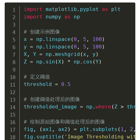
import
 matplotlib
.
pyplot 
as
import
 numpy 
as
 np

# 创建示例图像
x 
=
 np
.
linspace
(
0
,
5
,
100
)
y 
=
 np
.
linspace
(
0
,
5
,
100
)
X
,
 Y 
=
 np
.
meshgrid
(
x
,
 y
)
Z 
=
 np
.
sin
(
X
)
*
 np
.
cos
(
Y
)
# 定义阈值
threshold 
=
0.5
# 创建阈值处理后的图像
thresholded_image 
=
 np
.
where
(
Z 
>
 thre
# 绘制原始图像和阈值处理后的图像
fig
,
(
ax1
,
 ax2
)
=
 plt
.
subplots
(
1
,
2
,
 
fig
.
suptitle
(
'Image Thresholding with