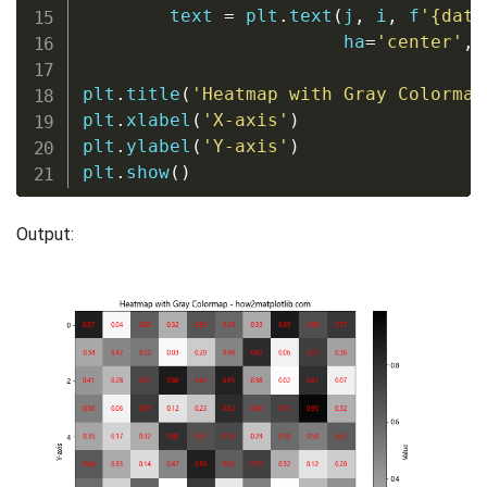
        text 
=
 plt
.
text
(
j
,
 i
,
f
'
{
data
                        ha
=
'center'
,
 
plt
.
title
(
'Heatmap with Gray Colormap
plt
.
xlabel
(
'X-axis'
)
plt
.
ylabel
(
'Y-axis'
)
plt
.
show
(
)
Output: