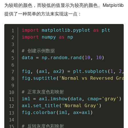
为较暗的颜色，而较低的值显示为较亮的颜色。Matplotlib
提供了一种简单的方法来实现这一点：
import
 matplotlib
.
pyplot 
as
import
 numpy 
as
 np

# 创建示例数据
data 
=
 np
.
random
.
rand
(
10
,
10
)
fig
,
(
ax1
,
 ax2
)
=
 plt
.
subplots
(
1
,
2
,
 
fig
.
suptitle
(
'Normal vs Reversed Gray
# 正常灰度色彩映射
im1 
=
 ax1
.
imshow
(
data
,
 cmap
=
'gray'
)
ax1
.
set_title
(
'Normal Gray'
)
fig
.
colorbar
(
im1
,
 ax
=
ax1
)
# 反转灰度色彩映射