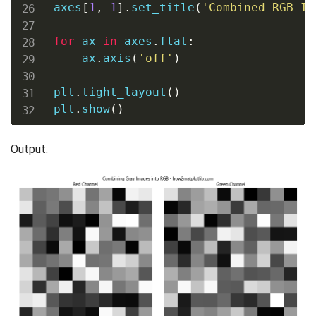
axes
[
1
,
1
]
.
set_title
(
'Combined RGB Im
for
 ax 
in
 axes
.
flat
:
    ax
.
axis
(
'off'
)
plt
.
tight_layout
(
)
plt
.
show
(
)
Output: