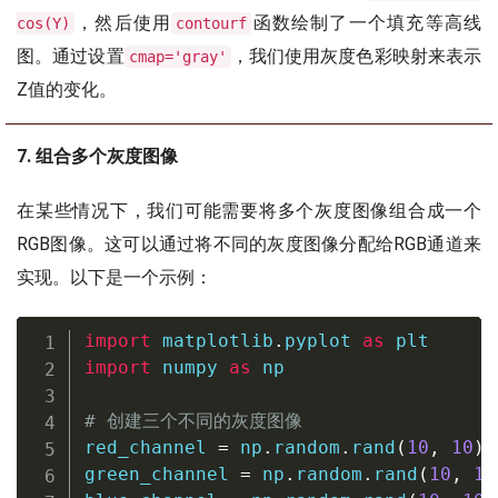
，然后使用
函数绘制了一个填充等高线
cos(Y)
contourf
图。通过设置
，我们使用灰度色彩映射来表示
cmap='gray'
Z值的变化。
7. 组合多个灰度图像
在某些情况下，我们可能需要将多个灰度图像组合成一个
RGB图像。这可以通过将不同的灰度图像分配给RGB通道来
实现。以下是一个示例：
import
 matplotlib
.
pyplot 
as
import
 numpy 
as
 np

# 创建三个不同的灰度图像
red_channel 
=
 np
.
random
.
rand
(
10
,
10
)
green_channel 
=
 np
.
random
.
rand
(
10
,
10