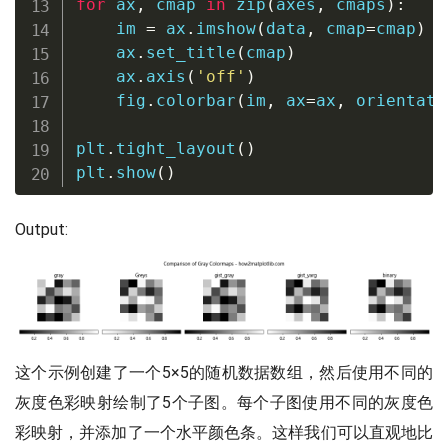
for
 ax
,
 cmap 
in
zip
(
axes
,
 cmaps
)
:
    im 
=
 ax
.
imshow
(
data
,
 cmap
=
cmap
)
    ax
.
set_title
(
cmap
)
    ax
.
axis
(
'off'
)
    fig
.
colorbar
(
im
,
 ax
=
ax
,
 orientati
plt
.
tight_layout
(
)
plt
.
show
(
)
Output:
这个示例创建了一个5×5的随机数据数组，然后使用不同的
灰度色彩映射绘制了5个子图。每个子图使用不同的灰度色
彩映射，并添加了一个水平颜色条。这样我们可以直观地比