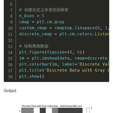
# 创建自定义灰度色彩映射
n_bins 
=
5
cmap 
=
 plt
.
cm
.
gray

custom_cmap 
=
 cmap
(
np
.
linspace
(
0
,
1
,
 
discrete_cmap 
=
 plt
.
cm
.
colors
.
ListedC
# 绘制离散数据
plt
.
figure
(
figsize
=
(
8
,
6
)
)
im 
=
 plt
.
imshow
(
data
,
 cmap
=
discrete_c
plt
.
colorbar
(
im
,
 label
=
'Discrete Valu
plt
.
title
(
'Discrete Data with Gray Co
plt
.
show
(
)
Output: