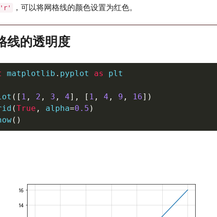
，可以将网格线的颜色设置为红色。
'r'
网格线的透明度
t
 matplotlib
.
pyplot 
as
 plt

lot
(
[
1
,
2
,
3
,
4
]
,
[
1
,
4
,
9
,
16
]
)
rid
(
True
,
 alpha
=
0.5
)
how
(
)