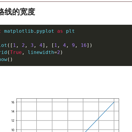
网格线的宽度
t
 matplotlib
.
pyplot 
as
 plt

lot
(
[
1
,
2
,
3
,
4
]
,
[
1
,
4
,
9
,
16
]
)
rid
(
True
,
 linewidth
=
2
)
how
(
)