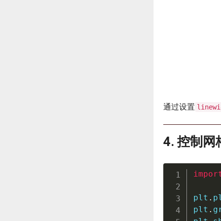
通过设置
linewi
4. 控制
impor
plt
.
p
plt
.
g