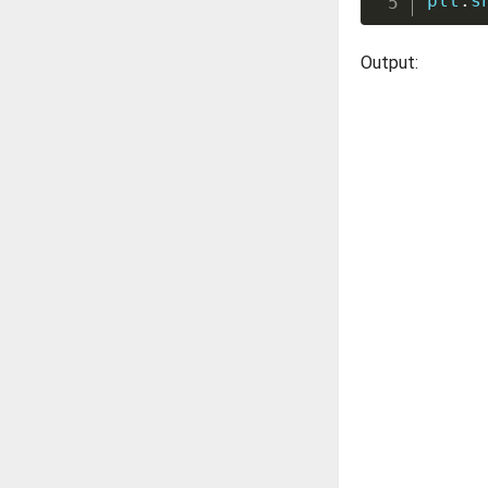
plt
.
s
Output: