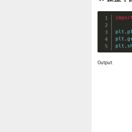
impor
plt
.
p
plt
.
g
plt
.
s
Output: