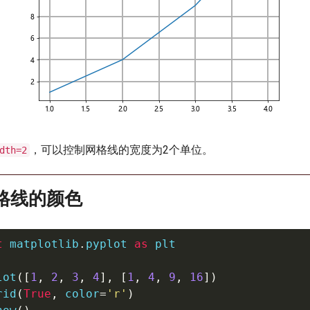
，可以控制网格线的宽度为2个单位。
dth=2
网格线的颜色
t
 matplotlib
.
pyplot 
as
 plt

lot
(
[
1
,
2
,
3
,
4
]
,
[
1
,
4
,
9
,
16
]
)
rid
(
True
,
 color
=
'r'
)