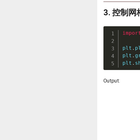
3. 控制
impor
plt
.
p
plt
.
g
plt
.
s
Output: