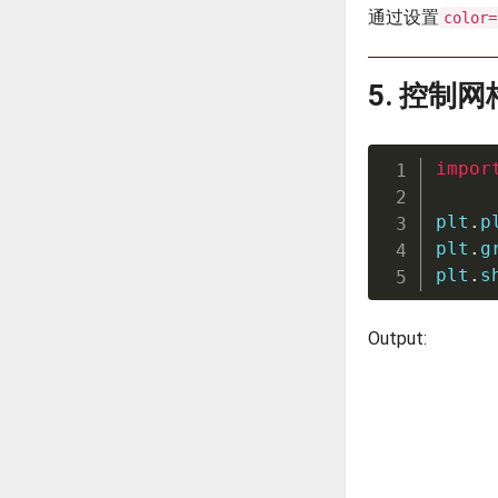
通过设置
color=
5. 控制
impor
plt
.
p
plt
.
g
plt
.
s
Output: