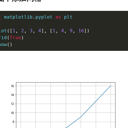
t
 matplotlib
.
pyplot 
as
 plt

lot
(
[
1
,
2
,
3
,
4
]
,
[
1
,
4
,
9
,
16
]
)
rid
(
True
)
how
(
)