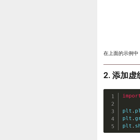
在上面的示例中
2. 添加
impor
plt
.
p
plt
.
g
plt
.
s