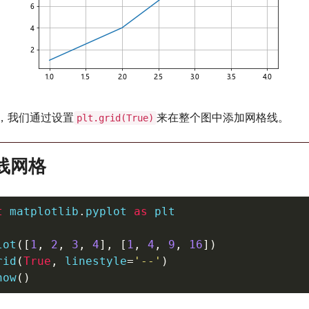
，我们通过设置
来在整个图中添加网格线。
plt.grid(True)
虚线网格
t
 matplotlib
.
pyplot 
as
 plt

lot
(
[
1
,
2
,
3
,
4
]
,
[
1
,
4
,
9
,
16
]
)
rid
(
True
,
 linestyle
=
'--'
)
how
(
)