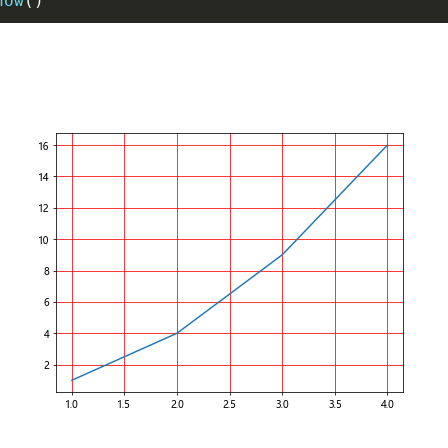
how
(
)