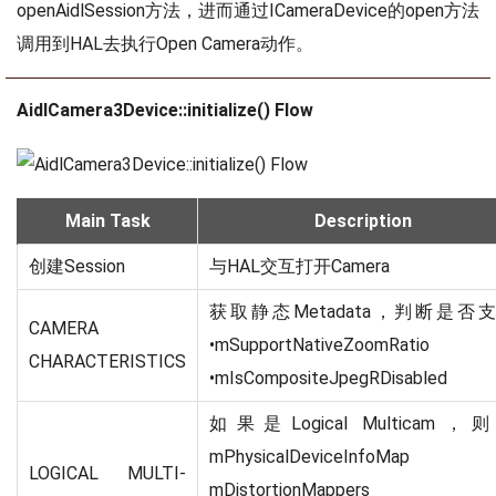
openAidlSession方法，进而通过ICameraDevice的open方法
调用到HAL去执行Open Camera动作。
AidlCamera3Device::initialize() Flow
Main Task
Description
创建Session
与HAL交互打开Camera
获取静态Metadata，判断是否
CAMERA
•mSupportNativeZoomRatio
CHARACTERISTICS
•mIsCompositeJpegRDisabled
如果是Logical Multicam，
mPhysicalDeviceInfoMa
LOGICAL MULTI-
mDistortionMappers