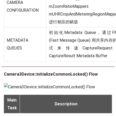
CAMERA
mZoomRatioMapper
CONFIGURATION
mUHRCropAndMeteringRegionMapp
进行相应的赋值
初始化Metadata Queue，通过F
METADATA
(Fast Message Queue) 用共享内存
QUEUES
式来传递CaptureReques
CaptureResult Metadata Buffer
Camera3Device::initializeCommonLocked() Flow
Main
Description
Task