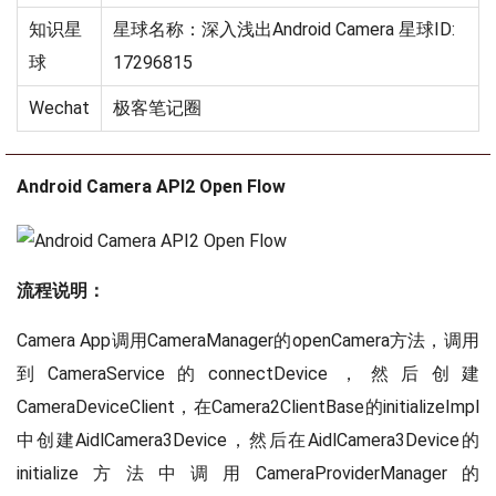
知识星
星球名称：深入浅出Android Camera 星球ID:
球
17296815
Wechat
极客笔记圈
Android Camera API2 Open Flow
流程说明：
Camera App调用CameraManager的openCamera方法，调用
到CameraService的connectDevice，然后创建
CameraDeviceClient，在Camera2ClientBase的initializeImpl
中创建AidlCamera3Device，然后在AidlCamera3Device的
initialize方法中调用CameraProviderManager的