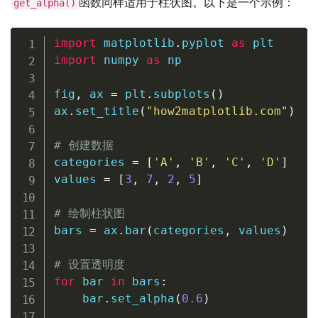
函数同样适用于柱状图。以下是一个示例：
get_alpha()
import
 matplotlib
.
pyplot 
as
import
 numpy 
as
 np

fig
,
 ax 
=
 plt
.
subplots
(
)
ax
.
set_title
(
"how2matplotlib.com"
)
# 创建数据
categories 
=
[
'A'
,
'B'
,
'C'
,
'D'
]
values 
=
[
3
,
7
,
2
,
5
]
# 绘制柱状图
bars 
=
 ax
.
bar
(
categories
,
 values
)
# 设置透明度
for
 bar 
in
 bars
:
    bar
.
set_alpha
(
0.6
)