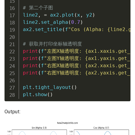
# 第二个子图
line2
,
=
 ax2
.
plot
(
x
,
 y2
)
line2
.
set_alpha
(
0.7
)
ax2
.
set_title
(
f
"Cos (Alpha: 
{
line2
.
ge
# 获取并打印坐标轴透明度
print
(
f
"左图X轴透明度: 
{
ax1
.
xaxis
.
get_a
print
(
f
"左图Y轴透明度: 
{
ax1
.
yaxis
.
get_a
print
(
f
"右图X轴透明度: 
{
ax2
.
xaxis
.
get_a
print
(
f
"右图Y轴透明度: 
{
ax2
.
yaxis
.
get_a
plt
.
tight_layout
(
)
plt
.
show
(
)
Output: