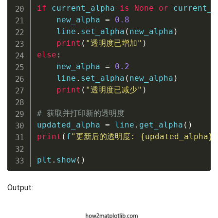
if
 current_alpha 
is
None
or
 current_a
    new_alpha 
=
0.8
    line
.
set_alpha
(
new_alpha
)
print
(
"透明度已增加"
)
else
:
    new_alpha 
=
0.2
    line
.
set_alpha
(
new_alpha
)
print
(
"透明度已减少"
)
# 获取并打印新的透明度
updated_alpha 
=
 line
.
get_alpha
(
)
print
(
f
"更新后的透明度: 
{
updated_alpha
}
"
plt
.
show
(
)
Output: