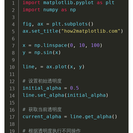
import
 matplotlib
.
pyplot 
as
import
 numpy 
as
 np

fig
,
 ax 
=
 plt
.
subplots
(
)
ax
.
set_title
(
"how2matplotlib.com"
)
x 
=
 np
.
linspace
(
0
,
10
,
100
)
y 
=
 np
.
sin
(
x
)
line
,
=
 ax
.
plot
(
x
,
 y
)
# 设置初始透明度
initial_alpha 
=
0.5
line
.
set_alpha
(
initial_alpha
)
# 获取当前透明度
current_alpha 
=
 line
.
get_alpha
(
)
# 根据透明度执行不同操作