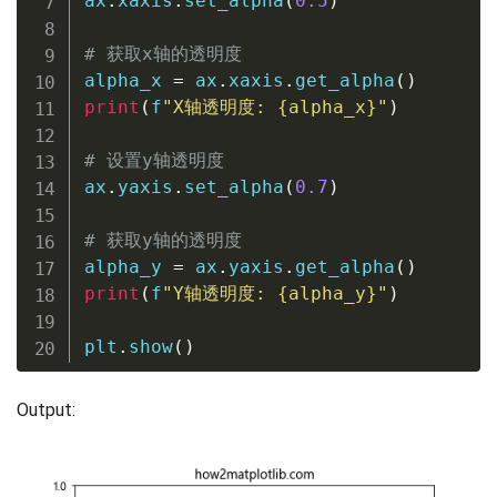
ax
.
xaxis
.
set_alpha
(
0.5
)
# 获取x轴的透明度
alpha_x 
=
 ax
.
xaxis
.
get_alpha
(
)
print
(
f
"X轴透明度: 
{
alpha_x
}
"
)
# 设置y轴透明度
ax
.
yaxis
.
set_alpha
(
0.7
)
# 获取y轴的透明度
alpha_y 
=
 ax
.
yaxis
.
get_alpha
(
)
print
(
f
"Y轴透明度: 
{
alpha_y
}
"
)
plt
.
show
(
)
Output: