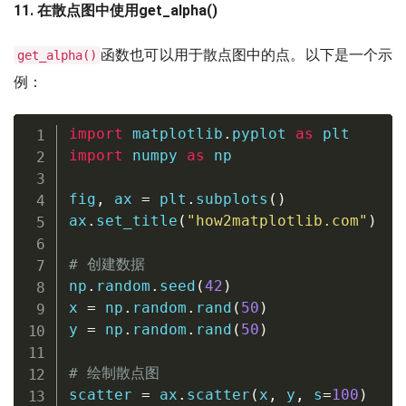
11. 在散点图中使用get_alpha()
函数也可以用于散点图中的点。以下是一个示
get_alpha()
例：
import
 matplotlib
.
pyplot 
as
import
 numpy 
as
 np

fig
,
 ax 
=
 plt
.
subplots
(
)
ax
.
set_title
(
"how2matplotlib.com"
)
# 创建数据
np
.
random
.
seed
(
42
)
x 
=
 np
.
random
.
rand
(
50
)
y 
=
 np
.
random
.
rand
(
50
)
# 绘制散点图
scatter 
=
 ax
.
scatter
(
x
,
 y
,
 s
=
100
)