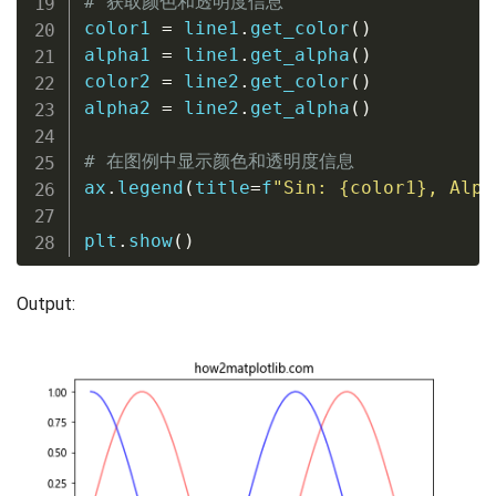
# 获取颜色和透明度信息
color1 
=
 line1
.
get_color
(
)
alpha1 
=
 line1
.
get_alpha
(
)
color2 
=
 line2
.
get_color
(
)
alpha2 
=
 line2
.
get_alpha
(
)
# 在图例中显示颜色和透明度信息
ax
.
legend
(
title
=
f
"Sin: 
{
color1
}
, Alph
plt
.
show
(
)
Output: