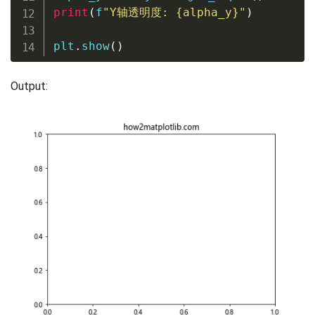
print
(
f
"Y轴透明度: 
{
alpha_y
}
"
)
plt
.
show
(
)
Output: