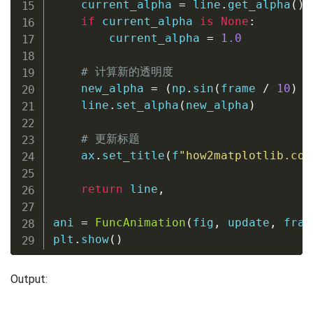
    current_alpha 
=
 line
.
get_alpha
(
)
if
 current_alpha 
is
None
:
        current_alpha 
=
1.0
# 计算新的透明度
    new_alpha 
=
(
np
.
sin
(
frame 
/
10
)
+
    line
.
set_alpha
(
new_alpha
)
# 更新标题
    ax
.
set_title
(
f
"how2matplotlib.com
return
 line
,
ani 
=
FuncAnimation
(
fig
,
 update
,
 fram
plt
.
show
(
)
Output: