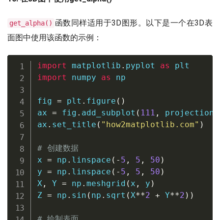
函数同样适用于3D图形。以下是一个在3D表
get_alpha()
面图中使用该函数的示例：
import
 matplotlib
.
pyplot 
as
import
 numpy 
as
 np

fig 
=
 plt
.
figure
(
)
ax 
=
 fig
.
add_subplot
(
111
,
 projection
=
ax
.
set_title
(
"how2matplotlib.com"
)
# 创建数据
x 
=
 np
.
linspace
(
-
5
,
5
,
50
)
y 
=
 np
.
linspace
(
-
5
,
5
,
50
)
X
,
 Y 
=
 np
.
meshgrid
(
x
,
 y
)
Z 
=
 np
.
sin
(
np
.
sqrt
(
X
**
2
+
 Y
**
2
)
)
# 绘制表面