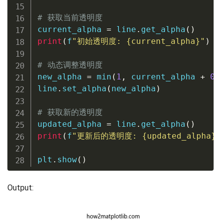
# 获取当前透明度
current_alpha 
=
 line
.
get_alpha
(
)
print
(
f
"初始透明度: 
{
current_alpha
}
"
)
# 动态调整透明度
new_alpha 
=
min
(
1
,
 current_alpha 
+
0.
line
.
set_alpha
(
new_alpha
)
# 获取新的透明度
updated_alpha 
=
 line
.
get_alpha
(
)
print
(
f
"更新后的透明度: 
{
updated_alpha
}
"
plt
.
show
(
)
Output: