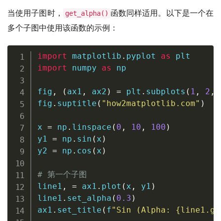
当使用子图时，
函数同样适用。以下是一个在
get_alpha()
多个子图中使用该函数的示例：
import
 matplotlib
.
pyplot 
as
import
 numpy 
as
 np

fig
,
(
ax1
,
 ax2
)
=
 plt
.
subplots
(
1
,
2
,
 
fig
.
suptitle
(
"how2matplotlib.com"
)
x 
=
 np
.
linspace
(
0
,
10
,
100
)
y1 
=
 np
.
sin
(
x
)
y2 
=
 np
.
cos
(
x
)
# 第一个子图
line1
,
=
 ax1
.
plot
(
x
,
 y1
)
line1
.
set_alpha
(
0.3
)
ax1
.
set_title
(
f
"Sin (Alpha: 
{
line1
.
ge