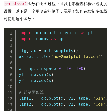
函数在绘图过程中可以用来检查和验证透明度
get_alpha()
设置。以下是一个更复杂的例子，展示了如何在绘制多条线
时使用这个函数：
import
 matplotlib
.
pyplot 
as
import
 numpy 
as
 np

fig
,
 ax 
=
 plt
.
subplots
(
)
ax
.
set_title
(
"how2matplotlib.com"
)
x 
=
 np
.
linspace
(
0
,
10
,
100
)
y1 
=
 np
.
sin
(
x
)
y2 
=
 np
.
cos
(
x
)
# 绘制两条线
line1
,
=
 ax
.
plot
(
x
,
 y1
,
 label
=
'Sin'
)
line2
,
=
 ax
.
plot
(
x
,
 y2
,
 label
=
'Cos'
)