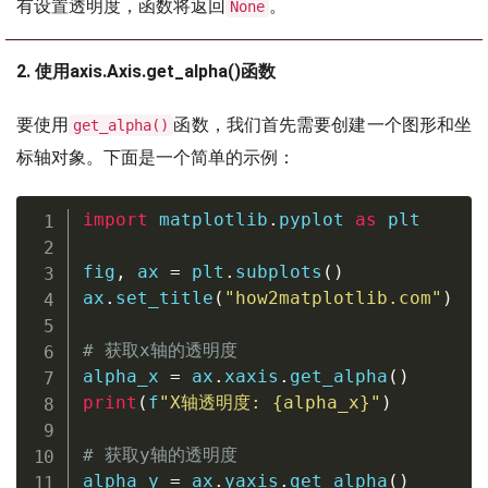
有设置透明度，函数将返回
。
None
2. 使用axis.Axis.get_alpha()函数
要使用
函数，我们首先需要创建一个图形和坐
get_alpha()
标轴对象。下面是一个简单的示例：
import
 matplotlib
.
pyplot 
as
 plt

fig
,
 ax 
=
 plt
.
subplots
(
)
ax
.
set_title
(
"how2matplotlib.com"
)
# 获取x轴的透明度
alpha_x 
=
 ax
.
xaxis
.
get_alpha
(
)
print
(
f
"X轴透明度: 
{
alpha_x
}
"
)
# 获取y轴的透明度
alpha_y 
=
 ax
.
yaxis
.
get_alpha
(
)