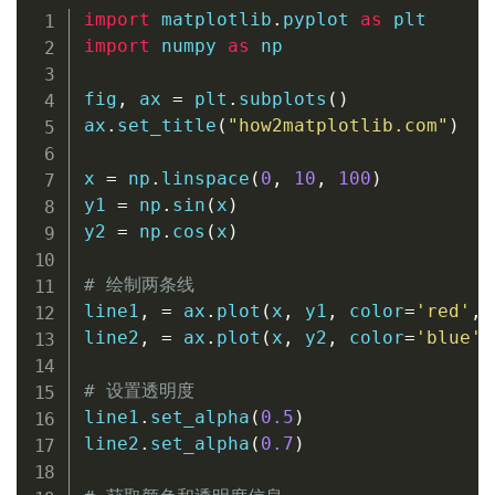
import
 matplotlib
.
pyplot 
as
import
 numpy 
as
 np

fig
,
 ax 
=
 plt
.
subplots
(
)
ax
.
set_title
(
"how2matplotlib.com"
)
x 
=
 np
.
linspace
(
0
,
10
,
100
)
y1 
=
 np
.
sin
(
x
)
y2 
=
 np
.
cos
(
x
)
# 绘制两条线
line1
,
=
 ax
.
plot
(
x
,
 y1
,
 color
=
'red'
,
 
line2
,
=
 ax
.
plot
(
x
,
 y2
,
 color
=
'blue'
,
# 设置透明度
line1
.
set_alpha
(
0.5
)
line2
.
set_alpha
(
0.7
)