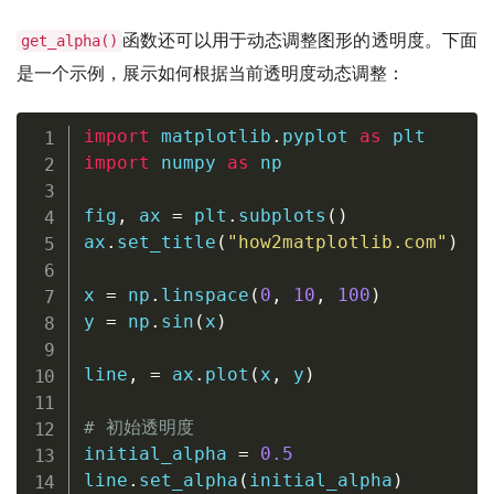
函数还可以用于动态调整图形的透明度。下面
get_alpha()
是一个示例，展示如何根据当前透明度动态调整：
import
 matplotlib
.
pyplot 
as
import
 numpy 
as
 np

fig
,
 ax 
=
 plt
.
subplots
(
)
ax
.
set_title
(
"how2matplotlib.com"
)
x 
=
 np
.
linspace
(
0
,
10
,
100
)
y 
=
 np
.
sin
(
x
)
line
,
=
 ax
.
plot
(
x
,
 y
)
# 初始透明度
initial_alpha 
=
0.5
line
.
set_alpha
(
initial_alpha
)