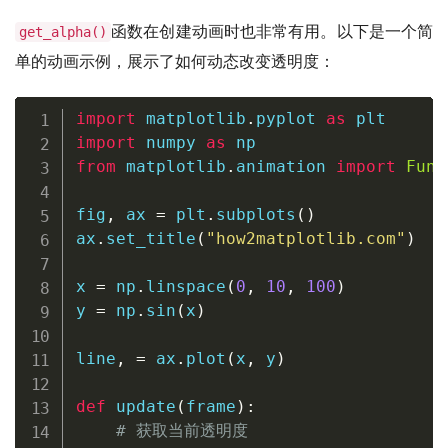
函数在创建动画时也非常有用。以下是一个简
get_alpha()
单的动画示例，展示了如何动态改变透明度：
import
 matplotlib
.
pyplot 
as
import
 numpy 
as
from
 matplotlib
.
animation 
import
Func
fig
,
 ax 
=
 plt
.
subplots
(
)
ax
.
set_title
(
"how2matplotlib.com"
)
x 
=
 np
.
linspace
(
0
,
10
,
100
)
y 
=
 np
.
sin
(
x
)
line
,
=
 ax
.
plot
(
x
,
 y
)
def
update
(
frame
)
:
# 获取当前透明度