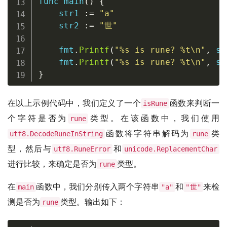
func
main
(
)
{
    str1 
:=
"a"
    str2 
:=
"世"
    fmt
.
Printf
(
"%s is rune? %t\n"
,
 st
    fmt
.
Printf
(
"%s is rune? %t\n"
,
 st
}
在以上示例代码中，我们定义了一个
函数来判断一
isRune
个字符是否为
类型。在该函数中，我们使用
rune
函数将字符串解码为
类
utf8.DecodeRuneInString
rune
型，然后与
和
utf8.RuneError
unicode.ReplacementChar
进行比较，来确定是否为
类型。
rune
在
函数中，我们分别传入两个字符串
和
来检
main
"a"
"世"
测是否为
类型。输出如下：
rune