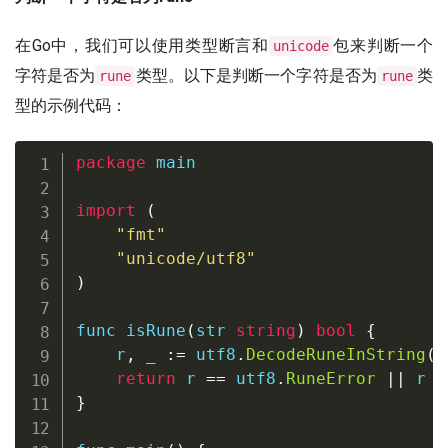
在Go中，我们可以使用类型断言和
包来判断一个
unicode
字符是否为
类型。以下是判断一个字符是否为
类
rune
rune
型的示例代码：
package
 main

import
(
"fmt"
"unicode/utf8"
)
func
isRune
(
str 
string
)
bool
{
    r
,
_
:=
 utf8
.
DecodeRuneInString
(
s
return
 r 
==
 utf8
.
RuneError
||
 r 
=
}