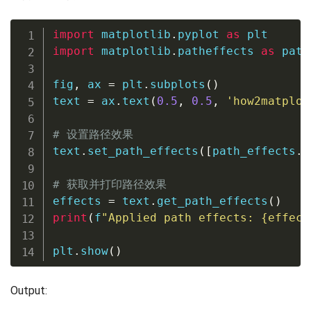
import
 matplotlib
.
pyplot 
as
import
 matplotlib
.
patheffects 
as
 path
fig
,
 ax 
=
 plt
.
subplots
(
)
text 
=
 ax
.
text
(
0.5
,
0.5
,
'how2matplot
# 设置路径效果
text
.
set_path_effects
(
[
path_effects
.
w
# 获取并打印路径效果
effects 
=
 text
.
get_path_effects
(
)
print
(
f
"Applied path effects: 
{
effect
plt
.
show
(
)
Output: