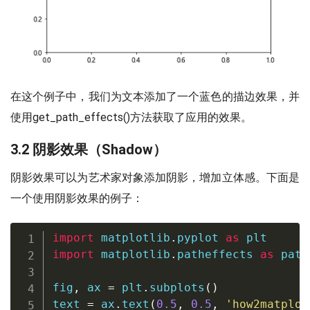
在这个例子中，我们为文本添加了一个蓝色的描边效果，并
使用get_path_effects()方法获取了应用的效果。
3.2 阴影效果（Shadow）
阴影效果可以为艺术家对象添加阴影，增加立体感。下面是
一个使用阴影效果的例子：
import
 matplotlib
.
pyplot 
as
import
 matplotlib
.
patheffects 
as
 path
fig
,
 ax 
=
 plt
.
subplots
(
)
text 
=
 ax
.
text
(
0.5
,
0.5
,
'how2matplot