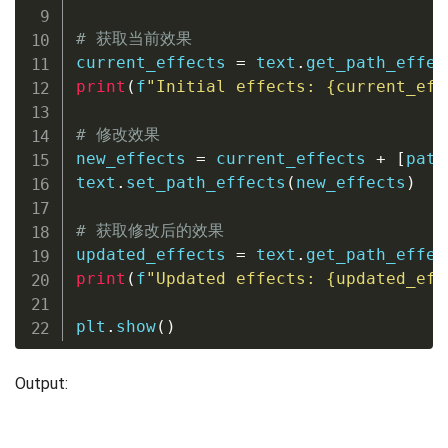
# 获取当前效果
current_effects 
=
 text
.
get_path_effec
print
(
f
"Initial effects: 
{
current_eff
# 修改效果
new_effects 
=
 current_effects 
+
[
path
text
.
set_path_effects
(
new_effects
)
# 获取修改后的效果
updated_effects 
=
 text
.
get_path_effec
print
(
f
"Updated effects: 
{
updated_eff
plt
.
show
(
)
Output: