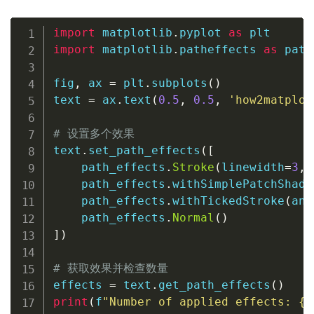
import
 matplotlib
.
pyplot 
as
import
 matplotlib
.
patheffects 
as
 path
fig
,
 ax 
=
 plt
.
subplots
(
)
text 
=
 ax
.
text
(
0.5
,
0.5
,
'how2matplot
# 设置多个效果
text
.
set_path_effects
(
[
    path_effects
.
Stroke
(
linewidth
=
3
,
 
    path_effects
.
withSimplePatchShado
    path_effects
.
withTickedStroke
(
ang
    path_effects
.
Normal
(
)
]
)
# 获取效果并检查数量
effects 
=
 text
.
get_path_effects
(
)
print
(
f
"Number of applied effects: 
{
l