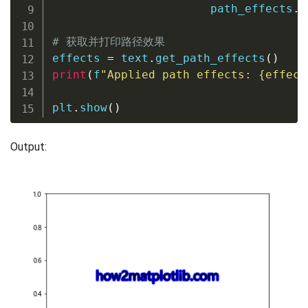
                       path_effects
.
N
# 获取并打印路径效果
effects 
=
 text
.
get_path_effects
(
)
print
(
f
"Applied path effects: 
{
effect
plt
.
show
(
)
Output: