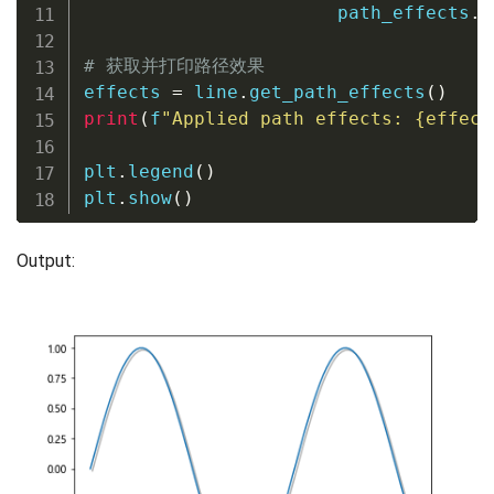
                       path_effects
.
N
# 获取并打印路径效果
effects 
=
 line
.
get_path_effects
(
)
print
(
f
"Applied path effects: 
{
effect
plt
.
legend
(
)
plt
.
show
(
)
Output: