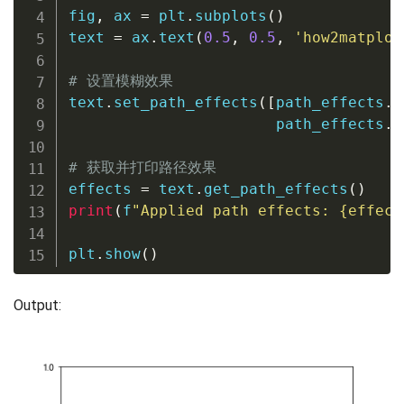
fig
,
 ax 
=
 plt
.
subplots
(
)
text 
=
 ax
.
text
(
0.5
,
0.5
,
'how2matplot
# 设置模糊效果
text
.
set_path_effects
(
[
path_effects
.
S
                       path_effects
.
N
# 获取并打印路径效果
effects 
=
 text
.
get_path_effects
(
)
print
(
f
"Applied path effects: 
{
effect
plt
.
show
(
)
Output: