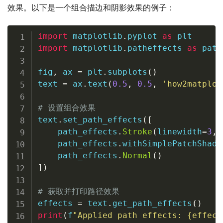
效果。以下是一个组合描边和阴影效果的例子：
import
 matplotlib
.
pyplot 
as
import
 matplotlib
.
patheffects 
as
 path
fig
,
 ax 
=
 plt
.
subplots
(
)
text 
=
 ax
.
text
(
0.5
,
0.5
,
'how2matplot
# 设置组合效果
text
.
set_path_effects
(
[
    path_effects
.
Stroke
(
linewidth
=
3
,
 
    path_effects
.
withSimplePatchShado
    path_effects
.
Normal
(
)
]
)
# 获取并打印路径效果
effects 
=
 text
.
get_path_effects
(
)
print
(
f
"Applied path effects: 
{
effect