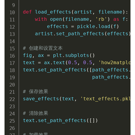
def
load_effects
(
artist
,
 filename
)
:
with
open
(
filename
,
'rb'
)
as
 f
:
        effects 
=
 pickle
.
load
(
f
)
    artist
.
set_path_effects
(
effects
)
# 创建和设置文本
fig
,
 ax 
=
 plt
.
subplots
(
)
text 
=
 ax
.
text
(
0.5
,
0.5
,
'how2matplot
text
.
set_path_effects
(
[
path_effects
.
w
                       path_effects
.
w
# 保存效果
save_effects
(
text
,
'text_effects.pkl'
# 清除效果
text
.
set_path_effects
(
[
]
)
# 加载效果