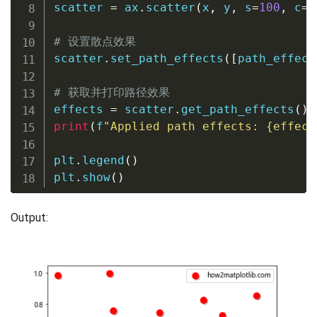
scatter 
=
 ax
.
scatter
(
x
,
 y
,
 s
=
100
,
 c
=
'
# 设置散点效果
scatter
.
set_path_effects
(
[
path_effect
# 获取并打印路径效果
effects 
=
 scatter
.
get_path_effects
(
)
print
(
f
"Applied path effects: 
{
effect
plt
.
legend
(
)
plt
.
show
(
)
Output: