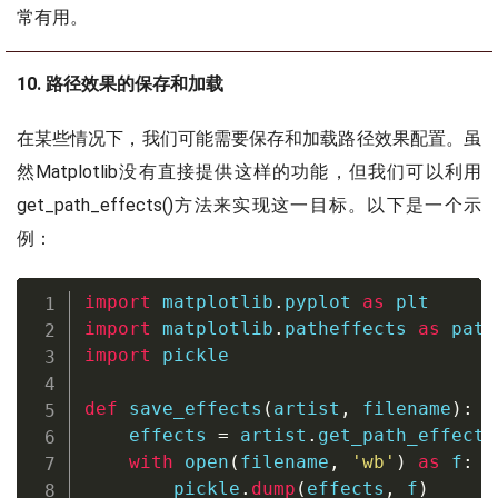
常有用。
10. 路径效果的保存和加载
在某些情况下，我们可能需要保存和加载路径效果配置。虽
然Matplotlib没有直接提供这样的功能，但我们可以利用
get_path_effects()方法来实现这一目标。以下是一个示
例：
import
 matplotlib
.
pyplot 
as
import
 matplotlib
.
patheffects 
as
import
 pickle

def
save_effects
(
artist
,
 filename
)
:
    effects 
=
 artist
.
get_path_effects
with
open
(
filename
,
'wb'
)
as
 f
:
        pickle
.
dump
(
effects
,
 f
)