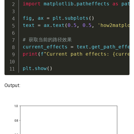
import
 matplotlib
.
patheffects 
as
 path
fig
,
 ax 
=
 plt
.
subplots
(
)
text 
=
 ax
.
text
(
0.5
,
0.5
,
'how2matplot
# 获取当前的路径效果
current_effects 
=
 text
.
get_path_effec
print
(
f
"Current path effects: 
{
curren
plt
.
show
(
)
Output: