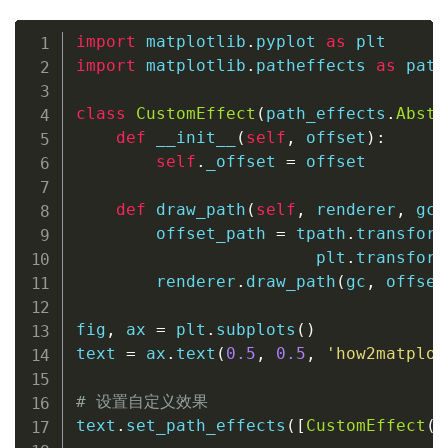
import
 matplotlib
.
pyplot 
as
import
 matplotlib
.
patheffects 
as
 path
class
CustomEffect
(
path_effects
.
Abstr
def
__init__
(
self
,
 offset
)
:
self
.
_offset 
=
 offset

def
draw_path
(
self
,
 renderer
,
 gc
,
        offset_path 
=
 tpath
.
transform
                        plt
.
transform
        renderer
.
draw_path
(
gc
,
 offset
fig
,
 ax 
=
 plt
.
subplots
(
)
text 
=
 ax
.
text
(
0.5
,
0.5
,
'how2matplot
# 设置自定义效果
text
.
set_path_effects
(
[
CustomEffect
(
o