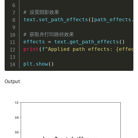
# 设置阴影效果
text
.
set_path_effects
(
[
path_effects
.
w
# 获取并打印路径效果
effects 
=
 text
.
get_path_effects
(
)
print
(
f
"Applied path effects: 
{
effect
plt
.
show
(
)
Output: