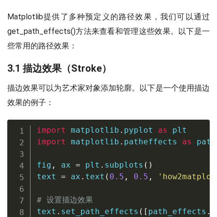
Matplotlib提供了多种预定义的路径效果，我们可以通过
get_path_effects()方法来查看和管理这些效果。以下是一
些常用的路径效果：
3.1 描边效果（Stroke）
描边效果可以为艺术家对象添加轮廓。以下是一个使用描边
效果的例子：
import
 matplotlib
.
pyplot 
as
import
 matplotlib
.
patheffects 
as
 path
fig
,
 ax 
=
 plt
.
subplots
(
)
text 
=
 ax
.
text
(
0.5
,
0.5
,
'how2matplot
# 设置描边效果
text
.
set_path_effects
(
[
path_effects
.
S