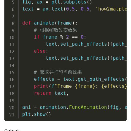
fig
,
 ax 
=
 plt
.
subplots
(
)
text 
=
 ax
.
text
(
0.5
,
0.5
,
'how2matplot
def
animate
(
frame
)
:
# 根据帧数改变效果
if
 frame 
%
2
==
0
:
        text
.
set_path_effects
(
[
path_e
else
:
        text
.
set_path_effects
(
[
path_e
# 获取并打印当前效果
    effects 
=
 text
.
get_path_effects
(
)
print
(
f
"Frame 
{
frame
}
: 
{
effects
}
"
return
 text
,
ani 
=
 animation
.
FuncAnimation
(
fig
,
 an
plt
.
show
(
)
Output: