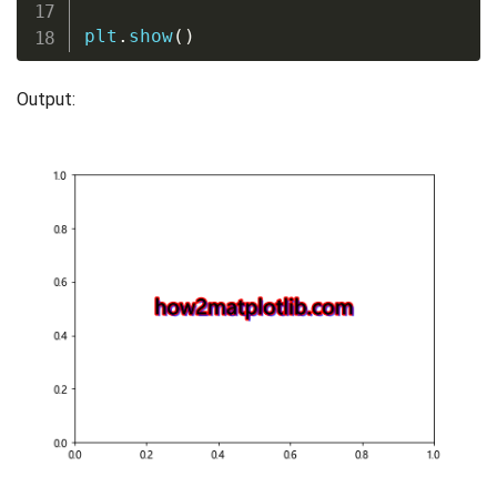
plt
.
show
(
)
Output: