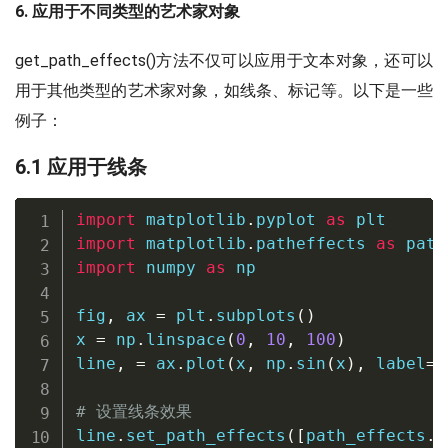
6. 应用于不同类型的艺术家对象
get_path_effects()方法不仅可以应用于文本对象，还可以
用于其他类型的艺术家对象，如线条、标记等。以下是一些
例子：
6.1 应用于线条
import
 matplotlib
.
pyplot 
as
import
 matplotlib
.
patheffects 
as
import
 numpy 
as
 np

fig
,
 ax 
=
 plt
.
subplots
(
)
x 
=
 np
.
linspace
(
0
,
10
,
100
)
line
,
=
 ax
.
plot
(
x
,
 np
.
sin
(
x
)
,
 label
=
'
# 设置线条效果
line
.
set_path_effects
(
[
path_effects
.
S