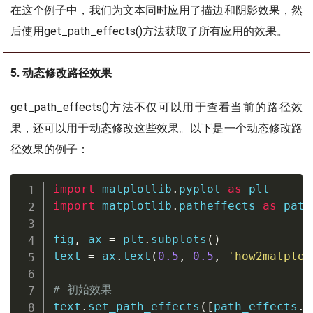
在这个例子中，我们为文本同时应用了描边和阴影效果，然
后使用get_path_effects()方法获取了所有应用的效果。
5. 动态修改路径效果
get_path_effects()方法不仅可以用于查看当前的路径效
果，还可以用于动态修改这些效果。以下是一个动态修改路
径效果的例子：
import
 matplotlib
.
pyplot 
as
import
 matplotlib
.
patheffects 
as
 path
fig
,
 ax 
=
 plt
.
subplots
(
)
text 
=
 ax
.
text
(
0.5
,
0.5
,
'how2matplot
# 初始效果
text
.
set_path_effects
(
[
path_effects
.
w