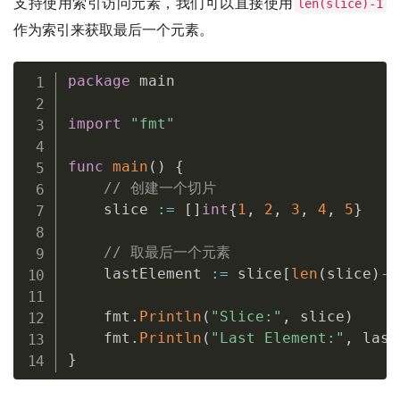
支持使用索引访问元素，我们可以直接使用
len(slice)-1
作为索引来获取最后一个元素。
package
 main

import
"fmt"
func
main
(
)
{
// 创建一个切片
    slice 
:=
[
]
int
{
1
,
2
,
3
,
4
,
5
}
// 取最后一个元素
    lastElement 
:=
 slice
[
len
(
slice
)
-
1
    fmt
.
Println
(
"Slice:"
,
 slice
)
    fmt
.
Println
(
"Last Element:"
,
 last
}