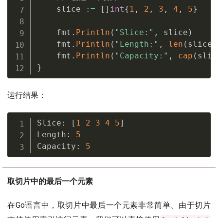
    slice 
:=
[
]
int
{
1
,
2
,
3
,
4
,
5
}
    fmt
.
Println
(
"Slice:"
,
 slice
)
    fmt
.
Println
(
"Length:"
,
len
(
slice
)
    fmt
.
Println
(
"Capacity:"
,
cap
(
slic
}
运行结果：
Slice
:
[
1
2
3
4
5
]
Length
:
5
Capacity
:
5
取切片中的最后一个元素
在Go语言中，取切片中最后一个元素非常简单。由于切片