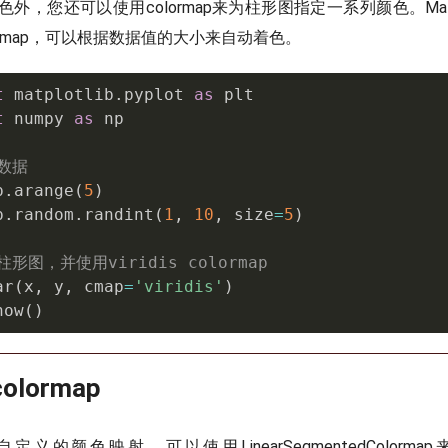
外，您还可以使用colormap来为柱形图指定一系列颜色。Matpl
ormap，可以根据数据值的大小来自动着色。
t
 matplotlib
.
pyplot 
as
t
 numpy 
as
 np

数据
p
.
arange
(
5
)
p
.
random
.
randint
(
1
,
10
,
 size
=
5
)
柱形图，并使用viridis colormap
ar
(
x
,
 y
,
 cmap
=
'viridis'
)
how
(
)
olormap
义的颜色映射，可以使用LinearSegmentedColorm