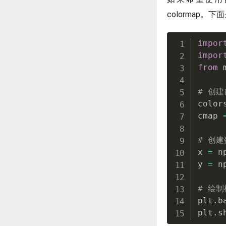
colormap
impor
impor
from
 
# 创建
color
cmap 
# 创建
x 
=
 n
y 
=
 n
# 绘制
plt
.
b
plt
.
s