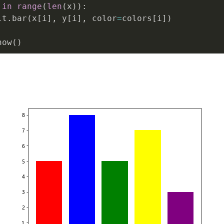
 
in
range
(
len
(
x
)
)
:
lt
.
bar
(
x
[
i
]
,
 y
[
i
]
,
 color
=
colors
[
i
]
)
how
(
)