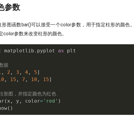
颜色参数
b中的柱形图函数bar()可以接受一个color参数，用于指定柱形的
指定color参数来改变柱形的颜色。
t
 matplotlib
.
pyplot 
as
 plt

数据
1
,
2
,
3
,
4
,
5
]
10
,
15
,
7
,
10
,
15
]
制柱形图，并指定颜色为红色
ar
(
x
,
 y
,
 color
=
'red'
)
how
(
)