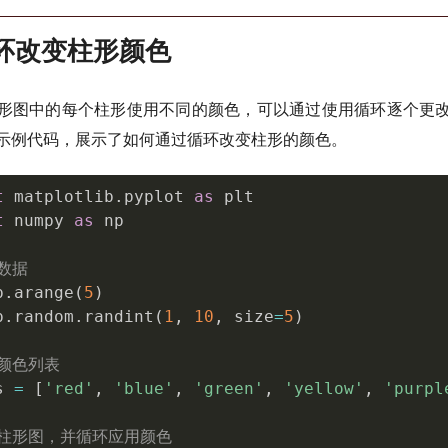
循环改变柱形颜色
形图中的每个柱形使用不同的颜色，可以通过使用循环逐个更
示例代码，展示了如何通过循环改变柱形的颜色。
t
 matplotlib
.
pyplot 
as
t
 numpy 
as
 np

数据
p
.
arange
(
5
)
p
.
random
.
randint
(
1
,
10
,
 size
=
5
)
义颜色列表
s 
=
[
'red'
,
'blue'
,
'green'
,
'yellow'
,
'purpl
制柱形图，并循环应用颜色