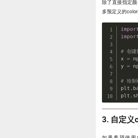
除了直接指定颜色
多预定义的col
impor
impor
# 创建
x 
=
 n
y 
=
 n
# 绘制
plt
.
b
plt
.
s
3. 自定义c
如果希望使用自定