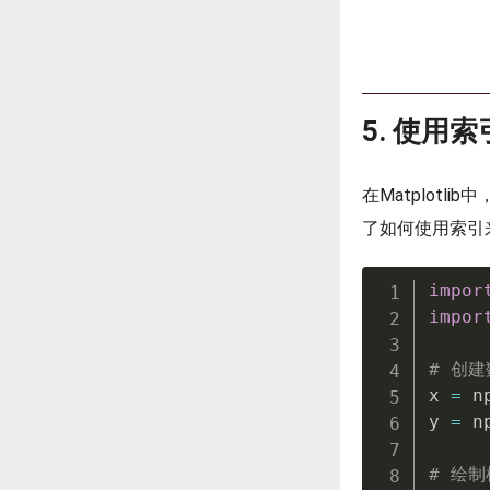
5. 使用
在Matplot
了如何使用索引
impor
impor
# 创建
x 
=
 n
y 
=
 n
# 绘