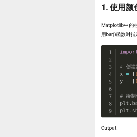
1. 使用
Matplotli
用bar()函数时
impor
# 创建
x 
=
[
y 
=
[
# 绘
plt
.
b
plt
.
s
Output: