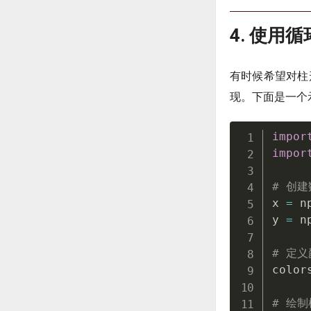
4. 使用
有时候希望对柱
现。下面是一个
impor
impor
# 创建
x 
=
 n
y 
=
 n
# 定
color
# 绘