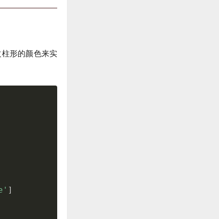
改柱形的颜色来实
e'
]