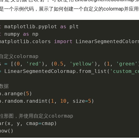
。下面是一个示例代码，展示了如何创建一个自定义的colormap并
t
 matplotlib
.
pyplot 
as
t
 numpy 
as
matplotlib
.
colors 
import
 LinearSegmentedColorm
自定义colormap
s 
=
[
(
0
,
'red'
)
,
(
0.5
,
'yellow'
)
,
(
1
,
'green'
=
 LinearSegmentedColormap
.
from_list
(
'custom_c
数据
p
.
arange
(
5
)
p
.
random
.
randint
(
1
,
10
,
 size
=
5
)
柱形图，并使用自定义colormap
ar
(
x
,
 y
,
 cmap
=
cmap
)
how
(
)