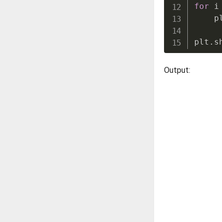
for
 i
    p
plt
.
s
Output: