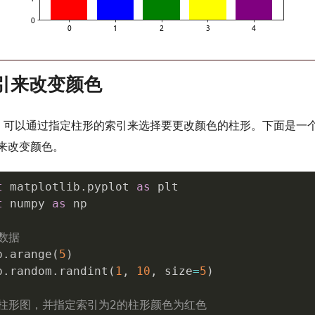
索引来改变颜色
lib中，可以通过指定柱形的索引来选择要更改颜色的柱形。下面是
来改变颜色。
t
 matplotlib
.
pyplot 
as
t
 numpy 
as
 np

数据
p
.
arange
(
5
)
p
.
random
.
randint
(
1
,
10
,
 size
=
5
)
制柱形图，并指定索引为2的柱形颜色为红色