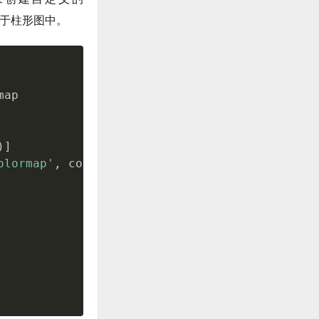
应用于柱形图中。
ap

)
]
olormap'
,
 colors
)