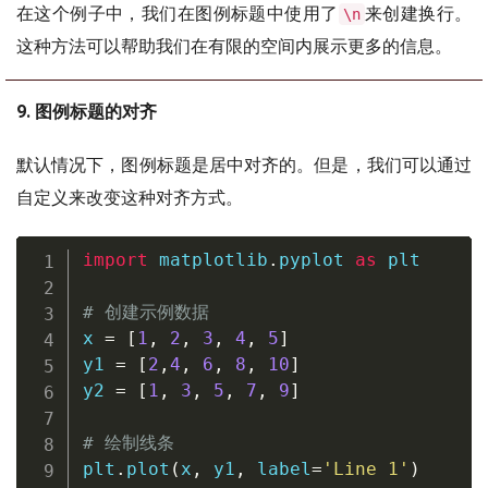
在这个例子中，我们在图例标题中使用了
来创建换行。
\n
这种方法可以帮助我们在有限的空间内展示更多的信息。
9. 图例标题的对齐
默认情况下，图例标题是居中对齐的。但是，我们可以通过
自定义来改变这种对齐方式。
import
 matplotlib
.
pyplot 
as
 plt

# 创建示例数据
x 
=
[
1
,
2
,
3
,
4
,
5
]
y1 
=
[
2
,
4
,
6
,
8
,
10
]
y2 
=
[
1
,
3
,
5
,
7
,
9
]
# 绘制线条
plt
.
plot
(
x
,
 y1
,
 label
=
'Line 1'
)