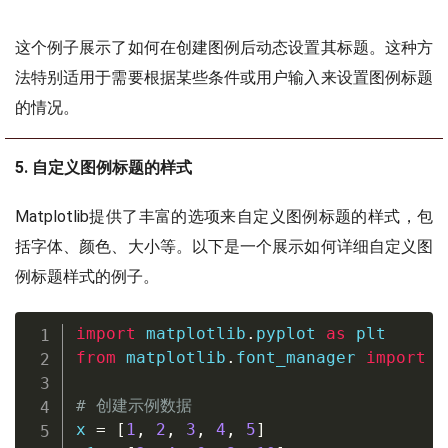
这个例子展示了如何在创建图例后动态设置其标题。这种方
法特别适用于需要根据某些条件或用户输入来设置图例标题
的情况。
5. 自定义图例标题的样式
Matplotlib提供了丰富的选项来自定义图例标题的样式，包
括字体、颜色、大小等。以下是一个展示如何详细自定义图
例标题样式的例子。
import
 matplotlib
.
pyplot 
as
from
 matplotlib
.
font_manager 
import
F
# 创建示例数据
x 
=
[
1
,
2
,
3
,
4
,
5
]