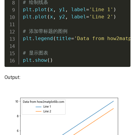
# 绘制线条
plt
.
plot
(
x
,
 y1
,
 label
=
'Line 1'
)
plt
.
plot
(
x
,
 y2
,
 label
=
'Line 2'
)
# 添加带标题的图例
plt
.
legend
(
title
=
'Data from how2matpl
# 显示图表
plt
.
show
(
)
Output: