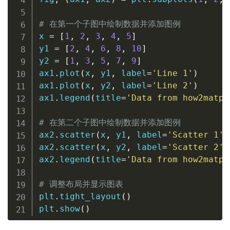
# 在第一个子图中绘制数据并添加图例
x 
=
[
1
,
2
,
3
,
4
,
5
]
y1 
=
[
2
,
4
,
6
,
8
,
10
]
y2 
=
[
1
,
3
,
5
,
7
,
9
]
ax1
.
plot
(
x
,
 y1
,
 label
=
'Line 1'
)
ax1
.
plot
(
x
,
 y2
,
 label
=
'Line 2'
)
ax1
.
legend
(
title
=
'Data from how2matpl
# 在第二个子图中绘制数据并添加图例
ax2
.
scatter
(
x
,
 y1
,
 label
=
'Scatter 1'
)
ax2
.
scatter
(
x
,
 y2
,
 label
=
'Scatter 2'
)
ax2
.
legend
(
title
=
'Data from how2matpl
# 调整布局并显示图表
plt
.
tight_layout
(
)
plt
.
show
(
)