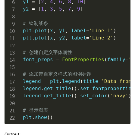
y1 
=
[
2
,
4
,
6
,
8
,
10
]
y2 
=
[
1
,
3
,
5
,
7
,
9
]
# 绘制线条
plt
.
plot
(
x
,
 y1
,
 label
=
'Line 1'
)
plt
.
plot
(
x
,
 y2
,
 label
=
'Line 2'
)
# 创建自定义字体属性
font_props 
=
FontProperties
(
family
=
's
# 添加带自定义样式的图例标题
legend 
=
 plt
.
legend
(
title
=
'Data from 
legend
.
get_title
(
)
.
set_fontproperties
legend
.
get_title
(
)
.
set_color
(
'navy'
)
# 显示图表
plt
.
show
(
)
Output: