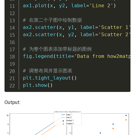
ax1
.
plot
(
x
,
 y2
,
 label
=
'Line 2'
)
# 在第二个子图中绘制数据
ax2
.
scatter
(
x
,
 y1
,
 label
=
'Scatter 1'
)
ax2
.
scatter
(
x
,
 y2
,
 label
=
'Scatter 2'
)
# 为整个图表添加带标题的图例
fig
.
legend
(
title
=
'Data from how2matpl
# 调整布局并显示图表
plt
.
tight_layout
(
)
plt
.
show
(
)
Output: