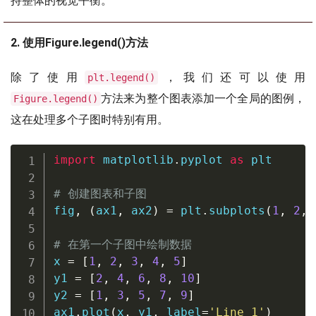
持整体的视觉平衡。
2. 使用Figure.legend()方法
除了使用
，我们还可以使用
plt.legend()
方法来为整个图表添加一个全局的图例，
Figure.legend()
这在处理多个子图时特别有用。
import
 matplotlib
.
pyplot 
as
 plt

# 创建图表和子图
fig
,
(
ax1
,
 ax2
)
=
 plt
.
subplots
(
1
,
2
,
 
# 在第一个子图中绘制数据
x 
=
[
1
,
2
,
3
,
4
,
5
]
y1 
=
[
2
,
4
,
6
,
8
,
10
]
y2 
=
[
1
,
3
,
5
,
7
,
9
]
ax1
.
plot
(
x
,
 y1
,
 label
=
'Line 1'
)