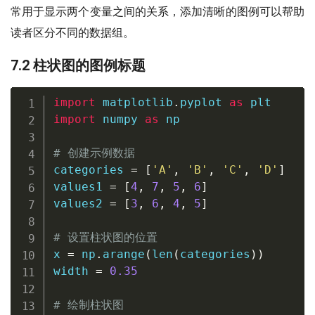
常用于显示两个变量之间的关系，添加清晰的图例可以帮助
读者区分不同的数据组。
7.2 柱状图的图例标题
import
 matplotlib
.
pyplot 
as
import
 numpy 
as
 np

# 创建示例数据
categories 
=
[
'A'
,
'B'
,
'C'
,
'D'
]
values1 
=
[
4
,
7
,
5
,
6
]
values2 
=
[
3
,
6
,
4
,
5
]
# 设置柱状图的位置
x 
=
 np
.
arange
(
len
(
categories
)
)
width 
=
0.35
# 绘制柱状图