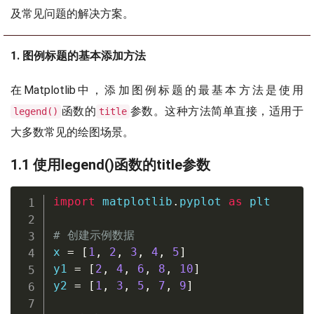
及常见问题的解决方案。
1. 图例标题的基本添加方法
在Matplotlib中，添加图例标题的最基本方法是使用
函数的
参数。这种方法简单直接，适用于
legend()
title
大多数常见的绘图场景。
1.1 使用legend()函数的title参数
import
 matplotlib
.
pyplot 
as
 plt

# 创建示例数据
x 
=
[
1
,
2
,
3
,
4
,
5
]
y1 
=
[
2
,
4
,
6
,
8
,
10
]
y2 
=
[
1
,
3
,
5
,
7
,
9
]