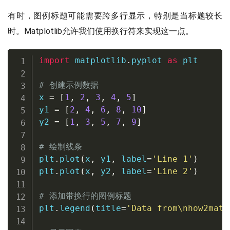
有时，图例标题可能需要跨多行显示，特别是当标题较长
时。Matplotlib允许我们使用换行符来实现这一点。
import
 matplotlib
.
pyplot 
as
 plt

# 创建示例数据
x 
=
[
1
,
2
,
3
,
4
,
5
]
y1 
=
[
2
,
4
,
6
,
8
,
10
]
y2 
=
[
1
,
3
,
5
,
7
,
9
]
# 绘制线条
plt
.
plot
(
x
,
 y1
,
 label
=
'Line 1'
)
plt
.
plot
(
x
,
 y2
,
 label
=
'Line 2'
)
# 添加带换行的图例标题
plt
.
legend
(
title
=
'Data from\nhow2matp