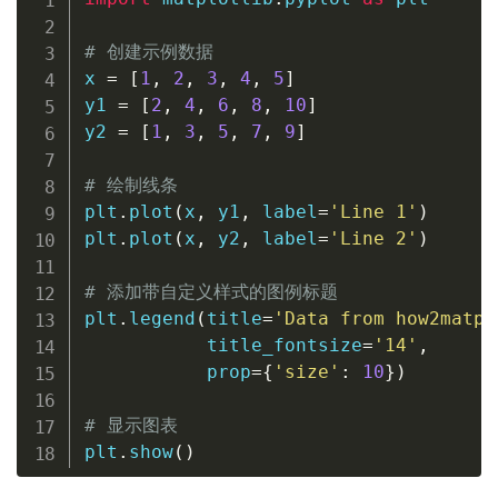
# 创建示例数据
x 
=
[
1
,
2
,
3
,
4
,
5
]
y1 
=
[
2
,
4
,
6
,
8
,
10
]
y2 
=
[
1
,
3
,
5
,
7
,
9
]
# 绘制线条
plt
.
plot
(
x
,
 y1
,
 label
=
'Line 1'
)
plt
.
plot
(
x
,
 y2
,
 label
=
'Line 2'
)
# 添加带自定义样式的图例标题
plt
.
legend
(
title
=
'Data from how2matpl
           title_fontsize
=
'14'
,
           prop
=
{
'size'
:
10
}
)
# 显示图表
plt
.
show
(
)