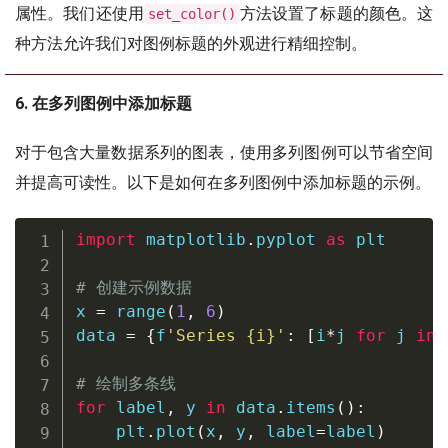
属性。我们还使用
方法设置了标题的颜色。这
set_color()
种方法允许我们对图例标题的外观进行精细控制。
6. 在多列图例中添加标题
对于包含大量数据系列的图表，使用多列图例可以节省空间
并提高可读性。以下是如何在多列图例中添加标题的示例。
import
 matplotlib
.
pyplot 
as
 plt

# 创建示例数据
x 
=
range
(
1
,
6
)
data 
=
{
f
'Series 
{
i
}
'
:
[
i
*
j 
for
 j 
in
 
# 绘制多条线
for
 label
,
 y 
in
 data
.
items
(
)
:
    plt
.
plot
(
x
,
 y
,
 label
=
label
)