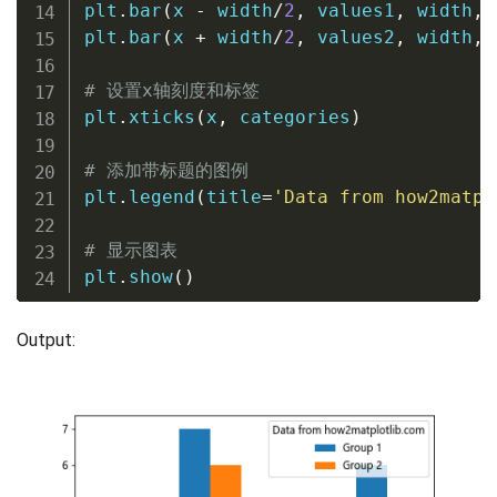
plt
.
bar
(
x 
-
 width
/
2
,
 values1
,
 width
,
 
plt
.
bar
(
x 
+
 width
/
2
,
 values2
,
 width
,
 
# 设置x轴刻度和标签
plt
.
xticks
(
x
,
 categories
)
# 添加带标题的图例
plt
.
legend
(
title
=
'Data from how2matpl
# 显示图表
plt
.
show
(
)
Output: