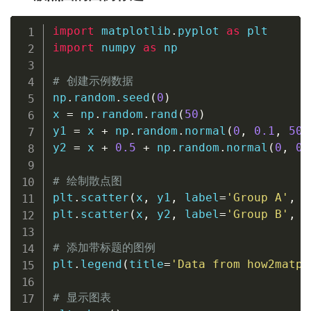
import
 matplotlib
.
pyplot 
as
import
 numpy 
as
 np

# 创建示例数据
np
.
random
.
seed
(
0
)
x 
=
 np
.
random
.
rand
(
50
)
y1 
=
 x 
+
 np
.
random
.
normal
(
0
,
0.1
,
50
)
y2 
=
 x 
+
0.5
+
 np
.
random
.
normal
(
0
,
0.
# 绘制散点图
plt
.
scatter
(
x
,
 y1
,
 label
=
'Group A'
,
 a
plt
.
scatter
(
x
,
 y2
,
 label
=
'Group B'
,
 a
# 添加带标题的图例
plt
.
legend
(
title
=
'Data from how2matpl
# 显示图表