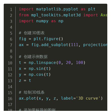
import
 matplotlib
.
pyplot 
as
from
 mpl_toolkits
.
mplot3d 
import
Axes
import
 numpy 
as
 np

# 创建3D图表
fig 
=
 plt
.
figure
(
)
ax 
=
 fig
.
add_subplot
(
111
,
 projection
=
# 创建示例数据
t 
=
 np
.
linspace
(
0
,
20
,
100
)
x 
=
 np
.
sin
(
t
)
y 
=
 np
.
cos
(
t
)
z 
=
 t

# 绘制3D线条
ax
.
plot
(
x
,
 y
,
 z
,
 label
=
'3D curve'
)
# 添加带标题的图例