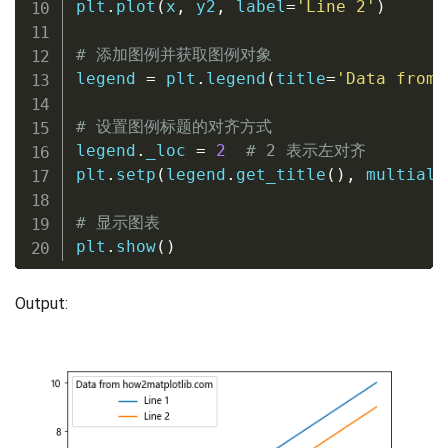
plt
.
plot
(
x
,
 y2
,
 label
=
'Line 2'
)
# 添加图例并获取图例对象
legend 
=
 plt
.
legend
(
title
=
'Data from 
# 设置图例标题的对齐方式
legend
.
_loc 
=
2
# 2 表示左对齐
plt
.
setp
(
legend
.
get_title
(
)
,
 multiali
# 显示图表
plt
.
show
(
)
Output: