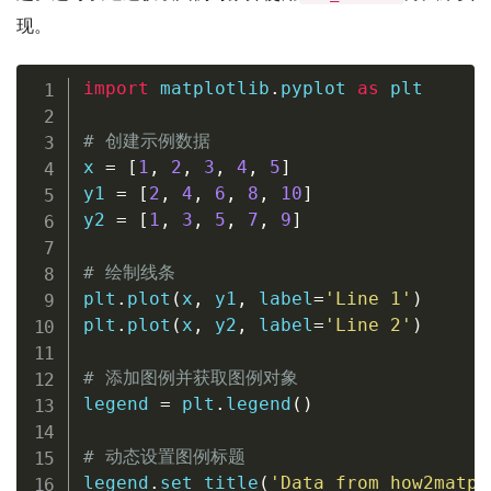
现。
import
 matplotlib
.
pyplot 
as
 plt

# 创建示例数据
x 
=
[
1
,
2
,
3
,
4
,
5
]
y1 
=
[
2
,
4
,
6
,
8
,
10
]
y2 
=
[
1
,
3
,
5
,
7
,
9
]
# 绘制线条
plt
.
plot
(
x
,
 y1
,
 label
=
'Line 1'
)
plt
.
plot
(
x
,
 y2
,
 label
=
'Line 2'
)
# 添加图例并获取图例对象
legend 
=
 plt
.
legend
(
)
# 动态设置图例标题
legend
.
set_title
(
'Data from how2matpl