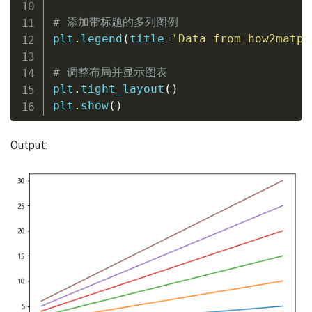
# 添加带标题的多列图例
plt
.
legend
(
title
=
'Data from how2matpl
# 调整布局并显示图表
plt
.
tight_layout
(
)
plt
.
show
(
)
Output: