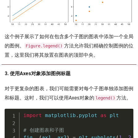
这个例子展示了如何在包含多个子图的图表中添加一个全局
的图例。
方法允许我们精确控制图例的位
Figure.legend()
置，这里我们将其放置在图表的顶部中央。
3. 使用Axes对象添加图例标题
对于更复杂的图表，我们可能需要对每个子图单独添加图例
和标题。这时，我们可以使用Axes对象的
方法。
legend()
import
 matplotlib
.
pyplot 
as
 plt

# 创建图表和子图
fig
,
(
ax1
,
 ax2
)
=
 plt
.
subplots
(
1
,
2
,
 