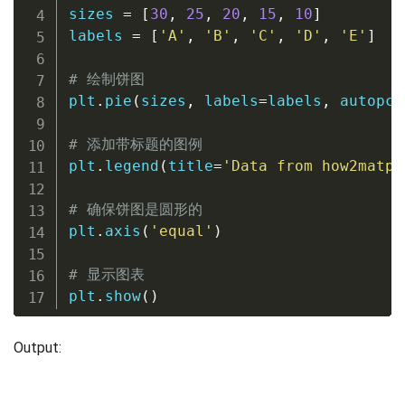
sizes 
=
[
30
,
25
,
20
,
15
,
10
]
labels 
=
[
'A'
,
'B'
,
'C'
,
'D'
,
'E'
]
# 绘制饼图
plt
.
pie
(
sizes
,
 labels
=
labels
,
 autopct
# 添加带标题的图例
plt
.
legend
(
title
=
'Data from how2matpl
# 确保饼图是圆形的
plt
.
axis
(
'equal'
)
# 显示图表
plt
.
show
(
)
Output: