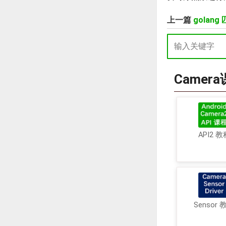
上一篇
golan
Camer
API2 教
Sensor 