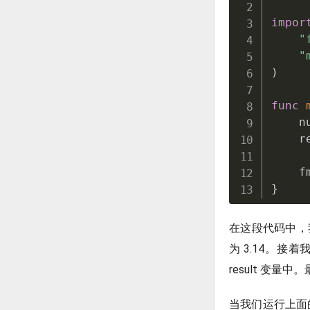
impor
"
"
)
func
    n
    r
    f
}
在这段代码中，我
为 3.14。接着
result 变量中
当我们运行上面的