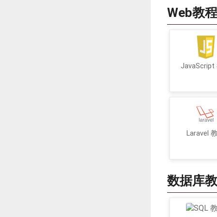
Web教
JavaScrip
Laravel
数据库