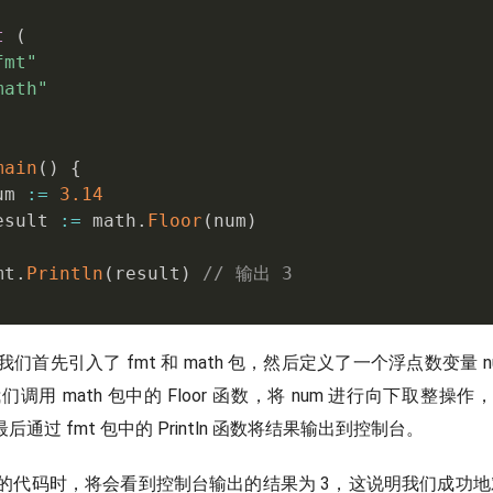
t
(
fmt"
math"
main
(
)
{
um 
:=
3.14
esult 
:=
 math
.
Floor
(
num
)
mt
.
Println
(
result
)
// 输出 3
们首先引入了 fmt 和 math 包，然后定义了一个浮点数变量 
我们调用 math 包中的 Floor 函数，将 num 进行向下取整
。最后通过 fmt 包中的 Println 函数将结果输出到控制台。
代码时，将会看到控制台输出的结果为 3，这说明我们成功地对浮