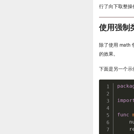
行了向下取整操
使用强制
除了使用 mat
的效果。
下面是另一个示
packa
impor
func
    n
    r