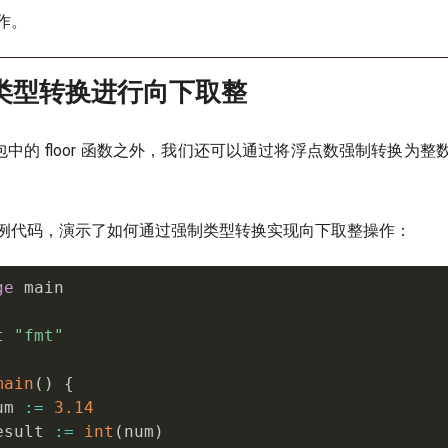
作。
类型转换进行向下取整
h 包中的 floor 函数之外，我们还可以通过将浮点数强制转换为
例代码，演示了如何通过强制类型转换实现向下取整操作：
ge
 main

t
"fmt"
main
(
)
{
um 
:=
3.14
esult 
:=
int
(
num
)