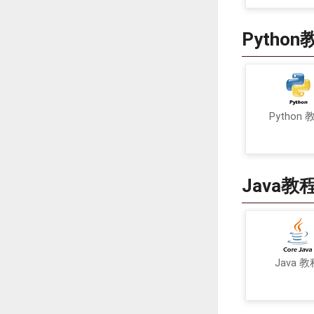
Python
Python 
Java教
Java 教