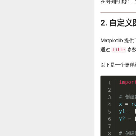
在图例的顶部，
2. 自定
Matplotl
通过
参
title
以下是一个更详
impor
# 创建
x 
=
r
y1 
=
y2 
=
# 创建