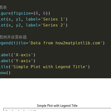
图表
igure
(
figsize
=
(
8
,
6
)
)
lot
(
x
,
 y1
,
 label
=
'Series 1'
)
lot
(
x
,
 y2
,
 label
=
'Series 2'
)
加图例并设置标题
egend
(
title
=
'Data from how2matplotlib.com'
)
label
(
'X-axis'
)
label
(
'Y-axis'
)
itle
(
'Simple Plot with Legend Title'
)
how
(
)