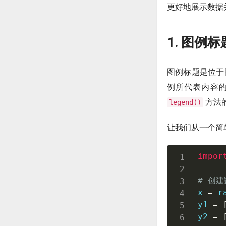
更好地展示数据
1. 图例
图例标题是位于
例所代表内容的方
方法
legend()
让我们从一个简
impor
# 创建
x 
=
r
y1 
=
y2 
=