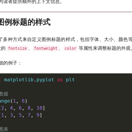
为读者提供额外的上下文信息。
义图例标题的样式
ib 提供了多种方式来自定义图例标题的样式，包括字体、大小、颜
数的
、
、
等属性来调整标题的外观
fontsize
fontweight
color
细的例子：
t
 matplotlib
.
pyplot 
as
 plt

数据
ange
(
1
,
6
)
[
2
,
4
,
6
,
8
,
10
]
[
1
,
3
,
5
,
7
,
9
]
图表