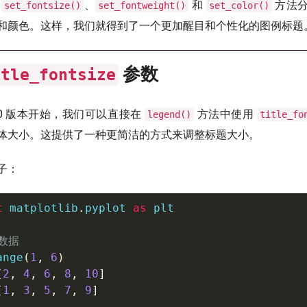
用
、
和
方法分
set_fontsize()
set_fontweight()
set_color()
和颜色。这样，我们就得到了一个更加醒目和个性化的图例标题
参数
itle_fontsize
ib 3.0 版本开始，我们可以直接在
方法中使用
legend()
title_fo
体大小。这提供了一种更简洁的方式来调整标题大小。
子：
t
 matplotlib
.
pyplot 
as
 plt

数据
ange
(
1
,
6
)
[
2
,
4
,
6
,
8
,
10
]
[
1
,
3
,
5
,
7
,
9
]