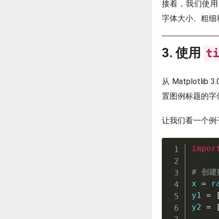
接着，我们使
字体大小、粗细
3. 使用
t
从 Matplotl
置图例标题的字
让我们看一个例
impor
# 创建
x 
=
r
y1 
=
y2 
=