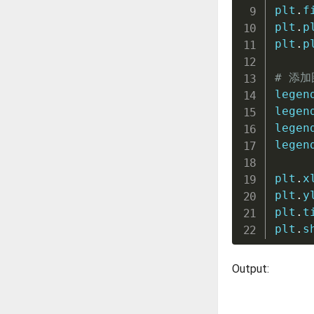
plt
.
f
plt
.
p
plt
.
p
# 添
legen
legen
legen
legen
plt
.
x
plt
.
y
plt
.
t
plt
.
s
Output: