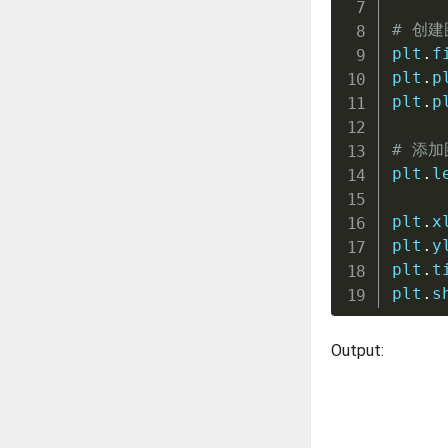
# 创建
plt
.
f
plt
.
p
plt
.
p
# 添
plt
.
l
plt
.
x
plt
.
y
plt
.
t
plt
.
s
Output: