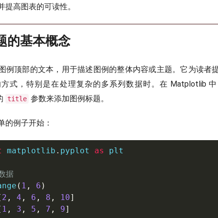
并提高图表的可读性。
标题的基本概念
图例顶部的文本，用于描述图例的整体内容或主题。它为读者
式，特别是在处理复杂的多系列数据时。在 Matplotlib
的
参数来添加图例标题。
title
单的例子开始：
t
 matplotlib
.
pyplot 
as
 plt

数据
ange
(
1
,
6
)
[
2
,
4
,
6
,
8
,
10
]
[
1
,
3
,
5
,
7
,
9
]