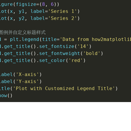
igure
(
figsize
=
(
8
,
6
)
)
lot
(
x
,
 y1
,
 label
=
'Series 1'
)
lot
(
x
,
 y2
,
 label
=
'Series 2'
)
加图例并自定义标题样式
d 
=
 plt
.
legend
(
title
=
'Data from how2matplotli
d
.
get_title
(
)
.
set_fontsize
(
'14'
)
d
.
get_title
(
)
.
set_fontweight
(
'bold'
)
d
.
get_title
(
)
.
set_color
(
'red'
)
label
(
'X-axis'
)
label
(
'Y-axis'
)
itle
(
'Plot with Customized Legend Title'
)
how
(
)