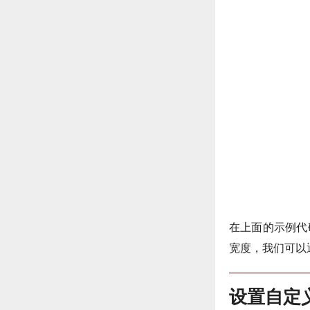
在上面的示例代
宽度，我们可以
设置自定