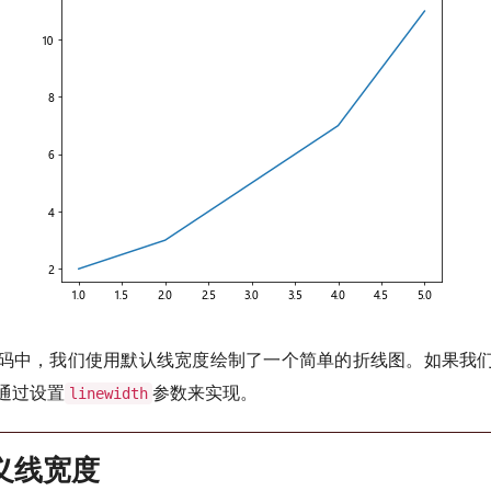
码中，我们使用默认线宽度绘制了一个简单的折线图。如果我
通过设置
参数来实现。
linewidth
义线宽度