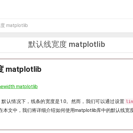
matplotlib
默认线宽度 matplotlib
atplotlib
inewidth matplotlib
lib中，默认情况下，线条的宽度是1.0。然而，我们可以通过设置
lin
本文中，我们将详细介绍如何使用matplotlib库中的默认线