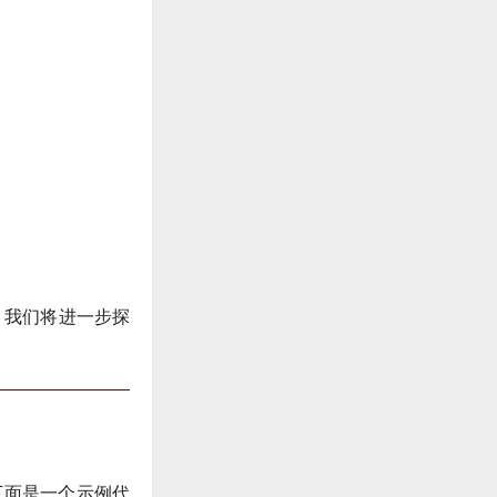
，我们将进一步探
下面是一个示例代