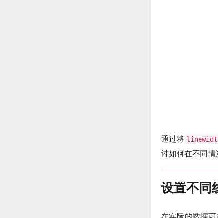
通过将
linewidt
讨如何在不同情
设置不同
在实际的数据可