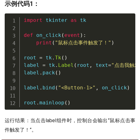
示例代码1：
import
 tkinter 
as
 tk

def
on_click
(
event
)
:
print
(
"鼠标点击事件触发了！"
)
root 
=
 tk
.
Tk
(
)
label 
=
 tk
.
Label
(
root
,
 text
=
"点击我触发
label
.
pack
(
)
label
.
bind
(
"<Button-1>"
,
 on_click
)
root
.
mainloop
(
)
运行结果：当点击label组件时，控制台会输出”鼠标点击事
件触发了！”。