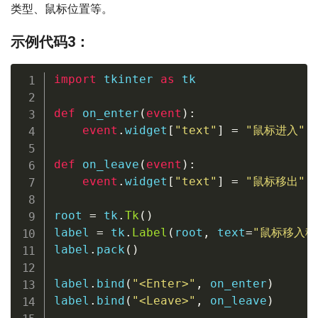
类型、鼠标位置等。
示例代码3：
import
 tkinter 
as
 tk

def
on_enter
(
event
)
:
event
.
widget
[
"text"
]
=
"鼠标进入"
def
on_leave
(
event
)
:
event
.
widget
[
"text"
]
=
"鼠标移出"
root 
=
 tk
.
Tk
(
)
label 
=
 tk
.
Label
(
root
,
 text
=
"鼠标移入移
label
.
pack
(
)
label
.
bind
(
"<Enter>"
,
 on_enter
)
label
.
bind
(
"<Leave>"
,
 on_leave
)