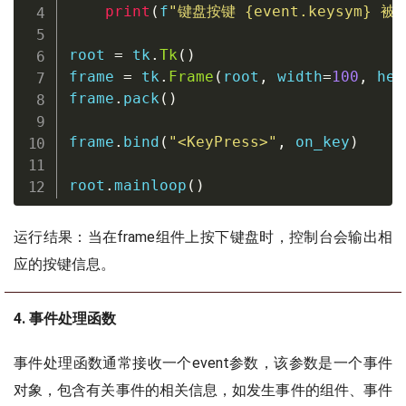
print
(
f
"键盘按键 
{
event
.
keysym
}
 被
root 
=
 tk
.
Tk
(
)
frame 
=
 tk
.
Frame
(
root
,
 width
=
100
,
 hei
frame
.
pack
(
)
frame
.
bind
(
"<KeyPress>"
,
 on_key
)
root
.
mainloop
(
)
运行结果：当在frame组件上按下键盘时，控制台会输出相
应的按键信息。
4. 事件处理函数
事件处理函数通常接收一个event参数，该参数是一个事件
对象，包含有关事件的相关信息，如发生事件的组件、事件