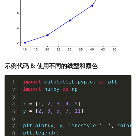
示例代码 8: 使用不同的线型和颜色
import
 matplotlib
.
pyplot 
as
import
 numpy 
as
 np

x 
=
[
1
,
2
,
3
,
4
,
5
]
y 
=
[
2
,
3
,
5
,
7
,
11
]
plt
.
plot
(
x
,
 y
,
 linestyle
=
'--'
,
 color
=
plt
.
legend
(
)