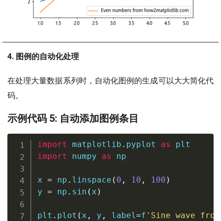
4. 图例的自动化处理
在处理大量数据系列时，自动化图例的生成可以大大简化代
码。
示例代码 5: 自动添加图例条目
import
 matplotlib
.
pyplot 
as
import
 numpy 
as
 np

x 
=
 np
.
linspace
(
0
,
10
,
100
)
y 
=
 np
.
sin
(
x
)
plt
.
plot
(
x
,
 y
,
 label
=
f
'Sine wave from