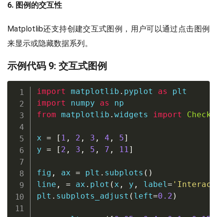
6. 图例的交互性
Matplotlib还支持创建交互式图例，用户可以通过点击图例
来显示或隐藏数据系列。
示例代码 9: 交互式图例
import
 matplotlib
.
pyplot 
as
import
 numpy 
as
from
 matplotlib
.
widgets 
import
CheckB
x 
=
[
1
,
2
,
3
,
4
,
5
]
y 
=
[
2
,
3
,
5
,
7
,
11
]
fig
,
 ax 
=
 plt
.
subplots
(
)
line
,
=
 ax
.
plot
(
x
,
 y
,
 label
=
'Interact
plt
.
subplots_adjust
(
left
=
0.2
)