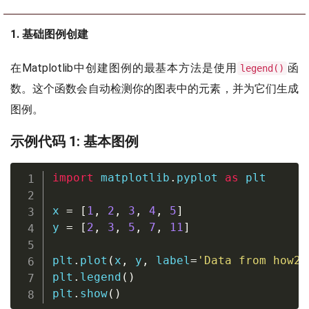
1. 基础图例创建
在Matplotlib中创建图例的最基本方法是使用
函
legend()
数。这个函数会自动检测你的图表中的元素，并为它们生成
图例。
示例代码 1: 基本图例
import
 matplotlib
.
pyplot 
as
 plt

x 
=
[
1
,
2
,
3
,
4
,
5
]
y 
=
[
2
,
3
,
5
,
7
,
11
]
plt
.
plot
(
x
,
 y
,
 label
=
'Data from how2m
plt
.
legend
(
)
plt
.
show
(
)