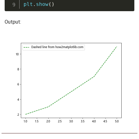
plt
.
show
(
)
Output: