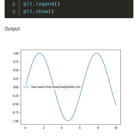
plt
.
legend
(
)
plt
.
show
(
)
Output: