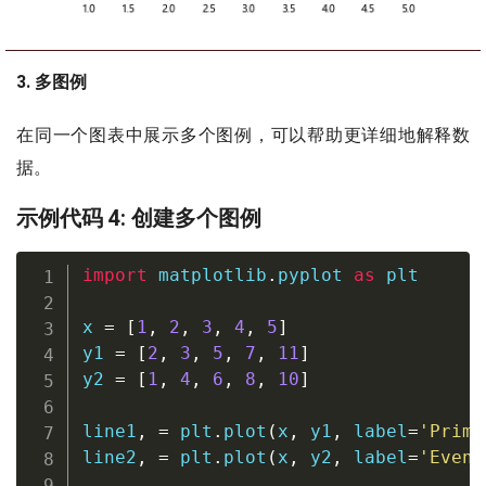
3. 多图例
在同一个图表中展示多个图例，可以帮助更详细地解释数
据。
示例代码 4: 创建多个图例
import
 matplotlib
.
pyplot 
as
 plt

x 
=
[
1
,
2
,
3
,
4
,
5
]
y1 
=
[
2
,
3
,
5
,
7
,
11
]
y2 
=
[
1
,
4
,
6
,
8
,
10
]
line1
,
=
 plt
.
plot
(
x
,
 y1
,
 label
=
'Prime
line2
,
=
 plt
.
plot
(
x
,
 y2
,
 label
=
'Even 