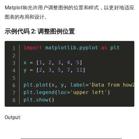
Matplotlib允许用户调整图例的位置和样式，以更好地适应
图表的布局和设计。
示例代码 2: 调整图例位置
import
 matplotlib
.
pyplot 
as
 plt

x 
=
[
1
,
2
,
3
,
4
,
5
]
y 
=
[
2
,
3
,
5
,
7
,
11
]
plt
.
plot
(
x
,
 y
,
 label
=
'Data from how2m
plt
.
legend
(
loc
=
'upper left'
)
plt
.
show
(
)
Output: