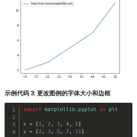
示例代码 3: 更改图例的字体大小和边框
import
 matplotlib
.
pyplot 
as
 plt

x 
=
[
1
,
2
,
3
,
4
,
5
]
y 
=
[
2
,
3
,
5
,
7
,
11
]