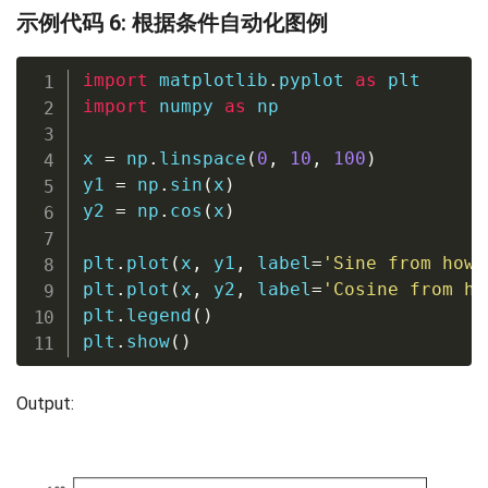
示例代码 6: 根据条件自动化图例
import
 matplotlib
.
pyplot 
as
import
 numpy 
as
 np

x 
=
 np
.
linspace
(
0
,
10
,
100
)
y1 
=
 np
.
sin
(
x
)
y2 
=
 np
.
cos
(
x
)
plt
.
plot
(
x
,
 y1
,
 label
=
'Sine from how2
plt
.
plot
(
x
,
 y2
,
 label
=
'Cosine from ho
plt
.
legend
(
)
plt
.
show
(
)
Output: