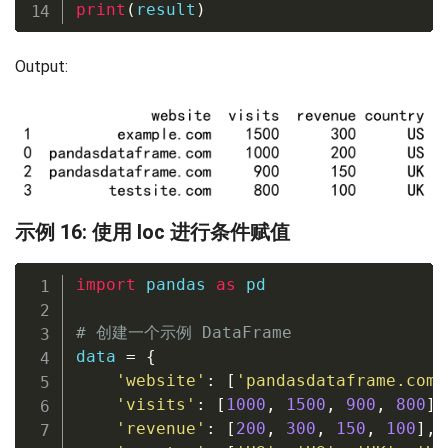
print
(
result
)
Output:
示例 16: 使用 loc 进行条件赋值
import
 pandas 
as
 pd

# 创建一个示例 DataFrame
data 
=
{
'website'
:
[
'pandasdataframe.com'
'visits'
:
[
1000
,
1500
,
900
,
800
]
,
'revenue'
:
[
200
,
300
,
150
,
100
]
,