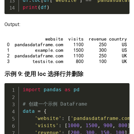
df
.
loc
[
df
[
'website'
]
==
'pandasdatafr
print
(
df
)
Output:
示例 9: 使用 loc 选择行并删除
import
 pandas 
as
 pd

# 创建一个示例 DataFrame
data 
=
{
'website'
:
[
'pandasdataframe.com'
'visits'
:
[
1000
,
1500
,
900
,
800
]
,
'revenue'
:
[
200
,
300
,
150
,
100
]
,