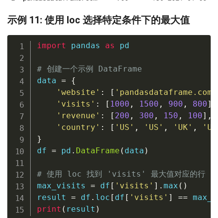
示例 11: 使用 loc 选择特定条件下的最大值
import
 pandas 
as
 pd

# 创建一个示例 DataFrame
data 
=
{
'website'
:
[
'pandasdataframe.com'
'visits'
:
[
1000
,
1500
,
900
,
800
]
,
'revenue'
:
[
200
,
300
,
150
,
100
]
,
'country'
:
[
'US'
,
'US'
,
'UK'
,
'UK
}
df 
=
 pd
.
DataFrame
(
data
)
# 使用 loc 找到 'visits' 最大值对应的行
max_visits 
=
 df
[
'visits'
]
.
max
(
)
result 
=
 df
.
loc
[
df
[
'visits'
]
==
 max_v
print
(
result
)