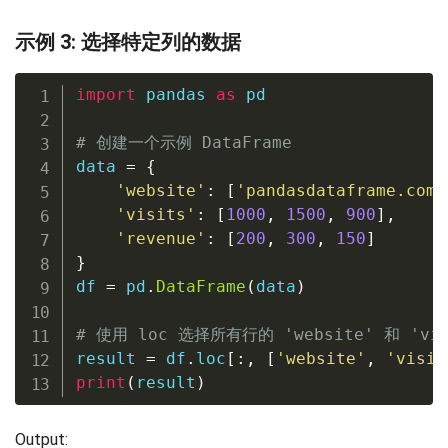
示例 3: 选择特定列的数据
import
 pandas 
as
 pd

# 创建一个示例 DataFrame
data 
=
{
'website'
:
[
'pandasdataframe.com'
'visits'
:
[
1000
,
1500
,
900
]
,
'revenue'
:
[
200
,
300
,
150
]
}
df 
=
 pd
.
DataFrame
(
data
)
# 使用 loc 选择所有行的 'website' 和 'vis
result 
=
 df
.
loc
[
:
,
[
'website'
,
'visit
print
(
result
)
Output: