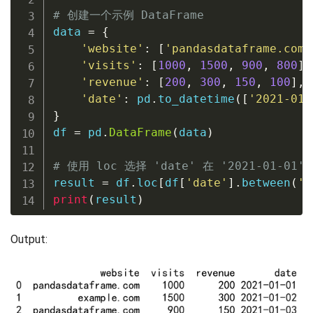
# 创建一个示例 DataFrame
data 
=
{
'website'
:
[
'pandasdataframe.com'
'visits'
:
[
1000
,
1500
,
900
,
800
]
,
'revenue'
:
[
200
,
300
,
150
,
100
]
,
'date'
:
 pd
.
to_datetime
(
[
'2021-01-
}
df 
=
 pd
.
DataFrame
(
data
)
# 使用 loc 选择 'date' 在 '2021-01-01'
result 
=
 df
.
loc
[
df
[
'date'
]
.
between
(
'2
print
(
result
)
Output: