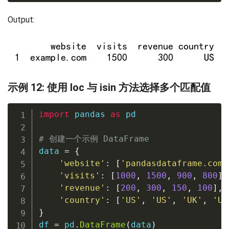
Output:
示例 12: 使用 loc 与 isin 方法选择多个匹配值
import
 pandas 
as
 pd

# 创建一个示例 DataFrame
data 
=
{
'website'
:
[
'pandasdataframe.com'
'visits'
:
[
1000
,
1500
,
900
,
800
]
,
'revenue'
:
[
200
,
300
,
150
,
100
]
,
'country'
:
[
'US'
,
'US'
,
'UK'
,
'UK
}
df 
=
 pd
.
DataFrame
(
data
)