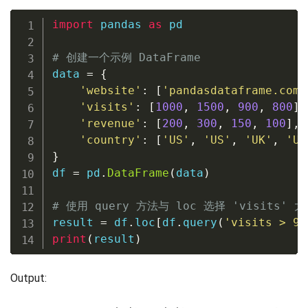
import
 pandas 
as
 pd

# 创建一个示例 DataFrame
data 
=
{
'website'
:
[
'pandasdataframe.com'
'visits'
:
[
1000
,
1500
,
900
,
800
]
,
'revenue'
:
[
200
,
300
,
150
,
100
]
,
'country'
:
[
'US'
,
'US'
,
'UK'
,
'UK
}
df 
=
 pd
.
DataFrame
(
data
)
# 使用 query 方法与 loc 选择 'visits' 
result 
=
 df
.
loc
[
df
.
query
(
'visits > 90
print
(
result
)
Output: