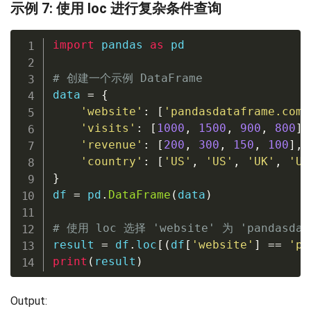
示例 7: 使用 loc 进行复杂条件查询
import
 pandas 
as
 pd

# 创建一个示例 DataFrame
data 
=
{
'website'
:
[
'pandasdataframe.com'
'visits'
:
[
1000
,
1500
,
900
,
800
]
,
'revenue'
:
[
200
,
300
,
150
,
100
]
,
'country'
:
[
'US'
,
'US'
,
'UK'
,
'UK
}
df 
=
 pd
.
DataFrame
(
data
)
# 使用 loc 选择 'website' 为 'pandasda
result 
=
 df
.
loc
[
(
df
[
'website'
]
==
'pa
print
(
result
)
Output: