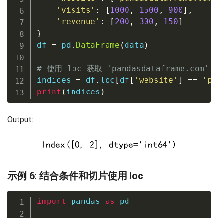
'visits'
:
[
1000
,
1500
,
900
]
,
'revenue'
:
[
200
,
300
,
150
]
}
df 
=
 pd
.
DataFrame
(
data
)
# 使用 loc 获取 'pandasdataframe.com'
indices 
=
 df
.
loc
[
df
[
'website'
]
==
'pa
print
(
indices
)
Output:
示例 6: 结合条件和切片使用 loc
import
 pandas 
as
 pd
