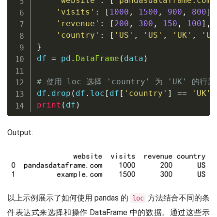
'website'
:
[
'pandasdataframe.com'
'visits'
:
[
1000
,
1500
,
900
,
800
]
,
'revenue'
:
[
200
,
300
,
150
,
100
]
,
'country'
:
[
'US'
,
'US'
,
'UK'
,
'UK
}
df 
=
 pd
.
DataFrame
(
data
)
# 使用 loc 选择 'country' 为 'UK' 的行
df
.
drop
(
df
.
loc
[
df
[
'country'
]
==
'UK'
]
print
(
df
)
Output:
以上示例展示了如何使用 pandas 的
方法结合不同的条
loc
件表达式来选择和操作 DataFrame 中的数据。通过这些示