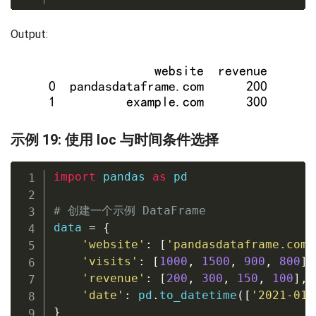
Output:
示例 19: 使用 loc 与时间条件选择
import
 pandas 
as
 pd

# 创建一个示例 DataFrame
data 
=
{
'website'
:
[
'pandasdataframe.com'
'visits'
:
[
1000
,
1500
,
900
,
800
]
,
'revenue'
:
[
200
,
300
,
150
,
100
]
,
'date'
:
 pd
.
to_datetime
(
[
'2021-01-
}