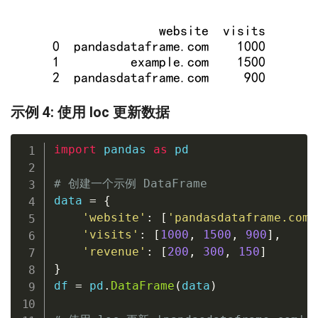
示例 4: 使用 loc 更新数据
import
 pandas 
as
 pd

# 创建一个示例 DataFrame
data 
=
{
'website'
:
[
'pandasdataframe.com'
'visits'
:
[
1000
,
1500
,
900
]
,
'revenue'
:
[
200
,
300
,
150
]
}
df 
=
 pd
.
DataFrame
(
data
)