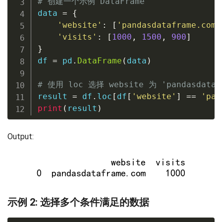
# 创建一个示例 DataFrame
data 
=
{
'website'
:
[
'pandasdataframe.com'
'visits'
:
[
1000
,
1500
,
900
]
}
df 
=
 pd
.
DataFrame
(
data
)
# 使用 loc 选择 website 为 'pandasdataf
result 
=
 df
.
loc
[
df
[
'website'
]
==
'pan
print
(
result
)
Output:
示例 2: 选择多个条件满足的数据