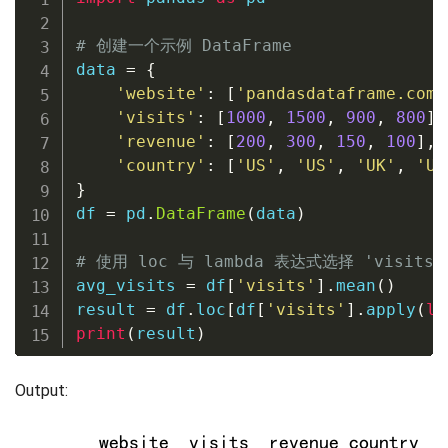
# 创建一个示例 DataFrame
data 
=
{
'website'
:
[
'pandasdataframe.com'
'visits'
:
[
1000
,
1500
,
900
,
800
]
,
'revenue'
:
[
200
,
300
,
150
,
100
]
,
'country'
:
[
'US'
,
'US'
,
'UK'
,
'UK
}
df 
=
 pd
.
DataFrame
(
data
)
# 使用 loc 与 lambda 表达式选择 'visi
avg_visits 
=
 df
[
'visits'
]
.
mean
(
)
result 
=
 df
.
loc
[
df
[
'visits'
]
.
apply
(
la
print
(
result
)
Output: