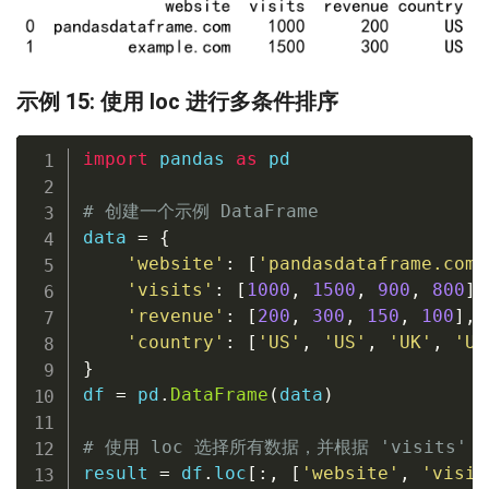
示例 15: 使用 loc 进行多条件排序
import
 pandas 
as
 pd

# 创建一个示例 DataFrame
data 
=
{
'website'
:
[
'pandasdataframe.com'
'visits'
:
[
1000
,
1500
,
900
,
800
]
,
'revenue'
:
[
200
,
300
,
150
,
100
]
,
'country'
:
[
'US'
,
'US'
,
'UK'
,
'UK
}
df 
=
 pd
.
DataFrame
(
data
)
# 使用 loc 选择所有数据，并根据 'visits' 
result 
=
 df
.
loc
[
:
,
[
'website'
,
'visit