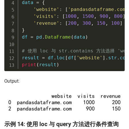
data 
=
{
'website'
:
[
'pandasdataframe.com'
'visits'
:
[
1000
,
1500
,
900
,
800
]
,
'revenue'
:
[
200
,
300
,
150
,
100
]
}
df 
=
 pd
.
DataFrame
(
data
)
# 使用 loc 与 str.contains 方法选择 'web
result 
=
 df
.
loc
[
df
[
'website'
]
.
str
.
con
print
(
result
)
Output:
示例 14: 使用 loc 与 query 方法进行条件查询