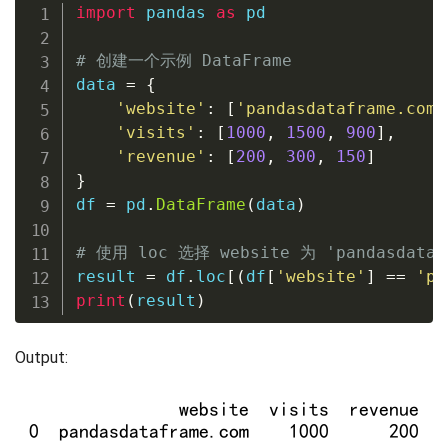
import
 pandas 
as
 pd

# 创建一个示例 DataFrame
data 
=
{
'website'
:
[
'pandasdataframe.com'
'visits'
:
[
1000
,
1500
,
900
]
,
'revenue'
:
[
200
,
300
,
150
]
}
df 
=
 pd
.
DataFrame
(
data
)
# 使用 loc 选择 website 为 'pandasdata
result 
=
 df
.
loc
[
(
df
[
'website'
]
==
'pa
print
(
result
)
Output: