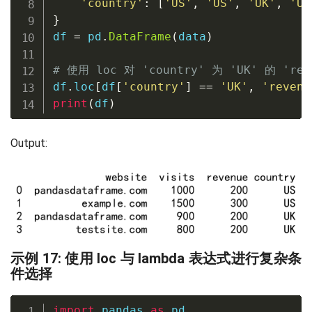
'country'
:
[
'US'
,
'US'
,
'UK'
,
'UK
}
df 
=
 pd
.
DataFrame
(
data
)
# 使用 loc 对 'country' 为 'UK' 的 're
df
.
loc
[
df
[
'country'
]
==
'UK'
,
'revenu
print
(
df
)
Output:
示例 17: 使用 loc 与 lambda 表达式进行复杂条
件选择
import
 pandas 
as
 pd
