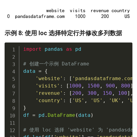
示例 8: 使用 loc 选择特定行并修改多列数据
import
 pandas 
as
 pd

# 创建一个示例 DataFrame
data 
=
{
'website'
:
[
'pandasdataframe.com'
'visits'
:
[
1000
,
1500
,
900
,
800
]
,
'revenue'
:
[
200
,
300
,
150
,
100
]
,
'country'
:
[
'US'
,
'US'
,
'UK'
,
'UK
}
df 
=
 pd
.
DataFrame
(
data
)
# 使用 loc 选择 'website' 为 'pandasda