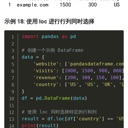
示例 18: 使用 loc 进行行列同时选择
import
 pandas 
as
 pd

# 创建一个示例 DataFrame
data 
=
{
'website'
:
[
'pandasdataframe.com'
'visits'
:
[
1000
,
1500
,
900
,
800
]
,
'revenue'
:
[
200
,
300
,
150
,
100
]
,
'country'
:
[
'US'
,
'US'
,
'UK'
,
'UK
}
df 
=
 pd
.
DataFrame
(
data
)
# 使用 loc 同时选择特定的行和列
result 
=
 df
.
loc
[
df
[
'country'
]
==
'US'
print
(
result
)