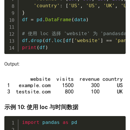
'country'
:
[
'US'
,
'US'
,
'UK'
,
'UK
}
df 
=
 pd
.
DataFrame
(
data
)
# 使用 loc 选择 'website' 为 'pandasda
df
.
drop
(
df
.
loc
[
df
[
'website'
]
==
'pand
print
(
df
)
Output:
示例 10: 使用 loc 与时间数据
import
 pandas 
as
 pd
