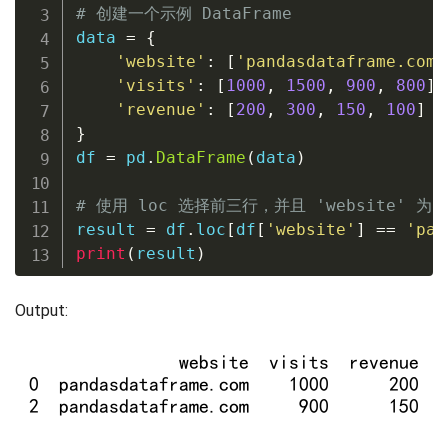
# 创建一个示例 DataFrame
data 
=
{
'website'
:
[
'pandasdataframe.com'
'visits'
:
[
1000
,
1500
,
900
,
800
]
,
'revenue'
:
[
200
,
300
,
150
,
100
]
}
df 
=
 pd
.
DataFrame
(
data
)
# 使用 loc 选择前三行，并且 'website' 为 'p
result 
=
 df
.
loc
[
df
[
'website'
]
==
'pan
print
(
result
)
Output: