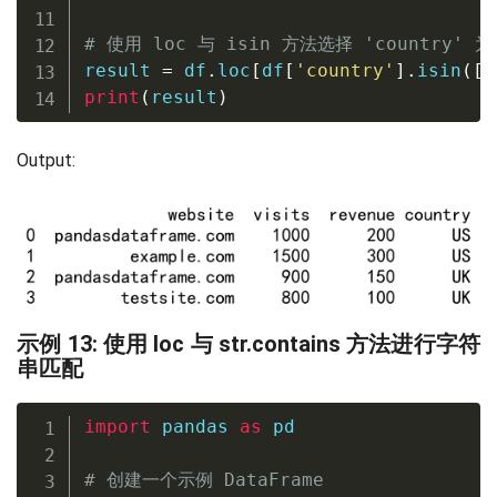
# 使用 loc 与 isin 方法选择 'country' 为
result 
=
 df
.
loc
[
df
[
'country'
]
.
isin
(
[
'
print
(
result
)
Output:
示例 13: 使用 loc 与 str.contains 方法进行字符
串匹配
import
 pandas 
as
 pd

# 创建一个示例 DataFrame