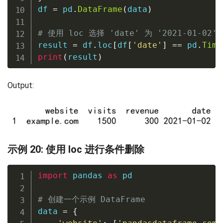
df 
=
 pd
.
DataFrame
(
data
)
# 使用 loc 选择 'date' 为 '2021-01-02
result 
=
 df
.
loc
[
df
[
'date'
]
==
 pd
.
Time
print
(
result
)
Output:
示例 20: 使用 loc 进行条件删除
import
 pandas 
as
 pd

# 创建一个示例 DataFrame
data 
=
{