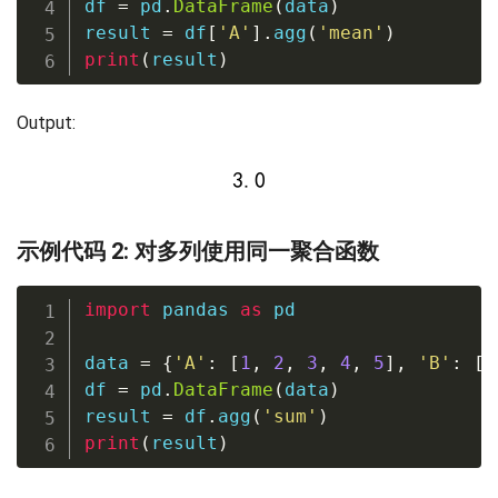
df 
=
 pd
.
DataFrame
(
data
)
result 
=
 df
[
'A'
]
.
agg
(
'mean'
)
print
(
result
)
Output:
示例代码 2: 对多列使用同一聚合函数
import
 pandas 
as
 pd

data 
=
{
'A'
:
[
1
,
2
,
3
,
4
,
5
]
,
'B'
:
[
5
df 
=
 pd
.
DataFrame
(
data
)
result 
=
 df
.
agg
(
'sum'
)
print
(
result
)