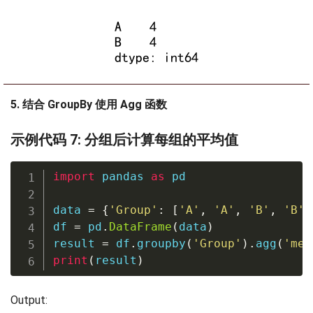
5. 结合 GroupBy 使用 Agg 函数
示例代码 7: 分组后计算每组的平均值
import
 pandas 
as
 pd

data 
=
{
'Group'
:
[
'A'
,
'A'
,
'B'
,
'B'
,
df 
=
 pd
.
DataFrame
(
data
)
result 
=
 df
.
groupby
(
'Group'
)
.
agg
(
'mea
print
(
result
)
Output: