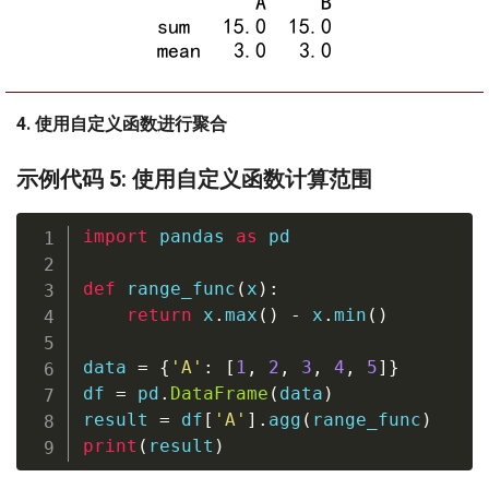
4. 使用自定义函数进行聚合
示例代码 5: 使用自定义函数计算范围
import
 pandas 
as
 pd

def
range_func
(
x
)
:
return
 x
.
max
(
)
-
 x
.
min
(
)
data 
=
{
'A'
:
[
1
,
2
,
3
,
4
,
5
]
}
df 
=
 pd
.
DataFrame
(
data
)
result 
=
 df
[
'A'
]
.
agg
(
range_func
)
print
(
result
)