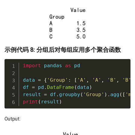
示例代码 8: 分组后对每组应用多个聚合函数
import
 pandas 
as
 pd

data 
=
{
'Group'
:
[
'A'
,
'A'
,
'B'
,
'B'
,
df 
=
 pd
.
DataFrame
(
data
)
result 
=
 df
.
groupby
(
'Group'
)
.
agg
(
[
'me
print
(
result
)
Output: