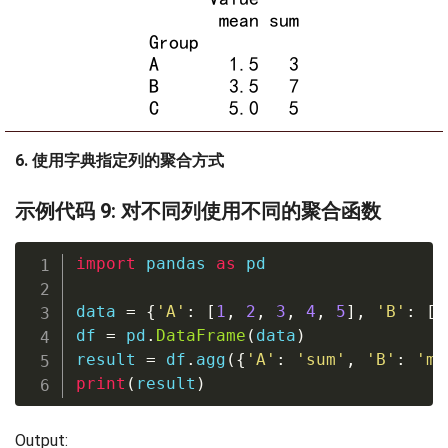
6. 使用字典指定列的聚合方式
示例代码 9: 对不同列使用不同的聚合函数
import
 pandas 
as
 pd

data 
=
{
'A'
:
[
1
,
2
,
3
,
4
,
5
]
,
'B'
:
[
5
df 
=
 pd
.
DataFrame
(
data
)
result 
=
 df
.
agg
(
{
'A'
:
'sum'
,
'B'
:
'ma
print
(
result
)
Output: