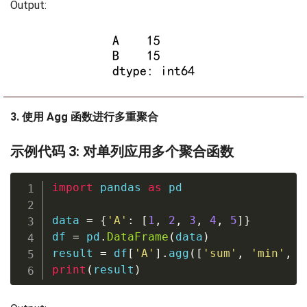
Output:
3. 使用 Agg 函数进行多重聚合
示例代码 3: 对单列应用多个聚合函数
import
 pandas 
as
 pd

data 
=
{
'A'
:
[
1
,
2
,
3
,
4
,
5
]
}
df 
=
 pd
.
DataFrame
(
data
)
result 
=
 df
[
'A'
]
.
agg
(
[
'sum'
,
'min'
,
'
print
(
result
)