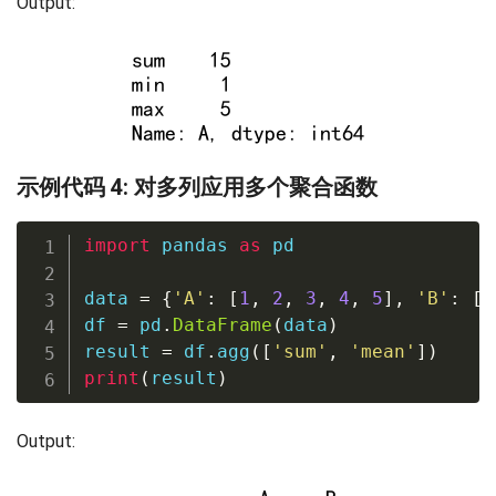
Output:
示例代码 4: 对多列应用多个聚合函数
import
 pandas 
as
 pd

data 
=
{
'A'
:
[
1
,
2
,
3
,
4
,
5
]
,
'B'
:
[
5
df 
=
 pd
.
DataFrame
(
data
)
result 
=
 df
.
agg
(
[
'sum'
,
'mean'
]
)
print
(
result
)
Output: