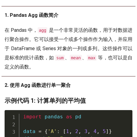
1. Pandas Agg 函数简介
在 Pandas 中，
是一个非常灵活的函数，用于对数据进
agg
行聚合操作。它可以接受一个或多个操作作为输入，并应用
于 DataFrame 或 Series 对象的一列或多列。这些操作可以
是标准的统计函数，如
、
、
等，也可以是自
sum
mean
max
定义的函数。
2. 使用 Agg 函数进行单一聚合
示例代码 1: 计算单列的平均值
import
 pandas 
as
 pd

data 
=
{
'A'
:
[
1
,
2
,
3
,
4
,
5
]
}