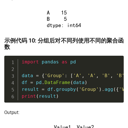
示例代码 10: 分组后对不同列使用不同的聚合函
数
import
 pandas 
as
 pd

data 
=
{
'Group'
:
[
'A'
,
'A'
,
'B'
,
'B'
,
df 
=
 pd
.
DataFrame
(
data
)
result 
=
 df
.
groupby
(
'Group'
)
.
agg
(
{
'Va
print
(
result
)
Output: