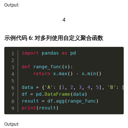
Output:
示例代码 6: 对多列使用自定义聚合函数
import
 pandas 
as
 pd

def
range_func
(
x
)
:
return
 x
.
max
(
)
-
 x
.
min
(
)
data 
=
{
'A'
:
[
1
,
2
,
3
,
4
,
5
]
,
'B'
:
[
5
df 
=
 pd
.
DataFrame
(
data
)
result 
=
 df
.
agg
(
range_func
)
print
(
result
)
Output: