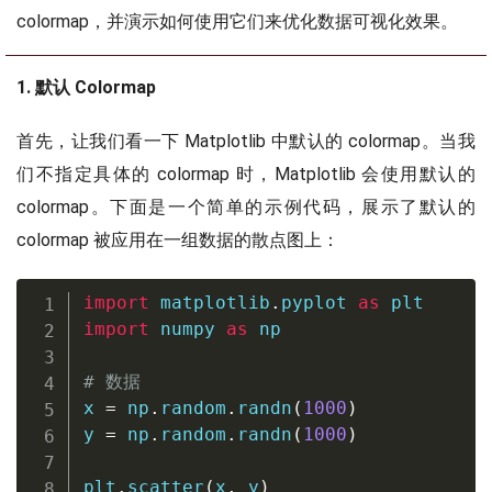
colormap，并演示如何使用它们来优化数据可视化效果。
1. 默认 Colormap
首先，让我们看一下 Matplotlib 中默认的 colormap。当我
们不指定具体的 colormap 时，Matplotlib 会使用默认的
colormap。下面是一个简单的示例代码，展示了默认的
colormap 被应用在一组数据的散点图上：
import
 matplotlib
.
pyplot 
as
import
 numpy 
as
 np

# 数据
x 
=
 np
.
random
.
randn
(
1000
)
y 
=
 np
.
random
.
randn
(
1000
)
plt
.
scatter
(
x
,
 y
)