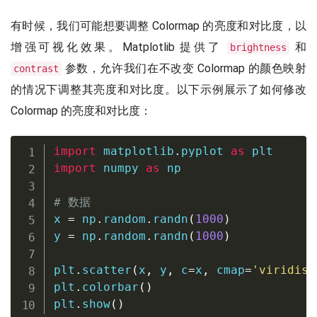
有时候，我们可能想要调整 Colormap 的亮度和对比度，以
增强可视化效果。Matplotlib 提供了
和
brightness
参数，允许我们在不改变 Colormap 的颜色映射
contrast
的情况下调整其亮度和对比度。以下示例展示了如何修改
Colormap 的亮度和对比度：
import
 matplotlib
.
pyplot 
as
import
 numpy 
as
 np

# 数据
x 
=
 np
.
random
.
randn
(
1000
)
y 
=
 np
.
random
.
randn
(
1000
)
plt
.
scatter
(
x
,
 y
,
 c
=
x
,
 cmap
=
'viridis'
plt
.
colorbar
(
)
plt
.
show
(
)