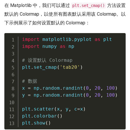
在 Matplotlib 中，我们可以通过
方法设置
plt.set_cmap()
默认的 Colormap，以使所有图表默认采用该 Colormap。以
下示例展示了如何设置默认的 Colormap：
import
 matplotlib
.
pyplot 
as
import
 numpy 
as
 np

# 设置默认 Colormap
plt
.
set_cmap
(
'tab20'
)
# 数据
x 
=
 np
.
random
.
randint
(
0
,
20
,
100
)
y 
=
 np
.
random
.
randint
(
0
,
20
,
100
)
plt
.
scatter
(
x
,
 y
,
 c
=
x
)
plt
.
colorbar
(
)
plt
.
show
(
)