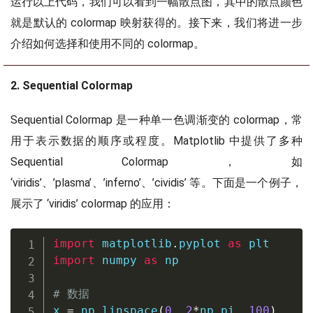
运行以上代码，我们可以看到一幅散点图，其中的散点颜色
就是默认的 colormap 映射获得的。接下来，我们将进一步
介绍如何选择和使用不同的 colormap。
2. Sequential Colormap
Sequential Colormap 是一种单一色调渐变的 colormap，常
用于表示数据的顺序或程度。Matplotlib 中提供了多种
Sequential Colormap，如
‘viridis’、’plasma’、’inferno’、’cividis’ 等。下面是一个例子，
展示了 ‘viridis’ colormap 的应用：
import
 matplotlib
.
pyplot 
as
import
 numpy 
as
 np

# 数据
x 
=
 np
.
linspace
(
0
,
2
*
np
.
pi
,
100
)