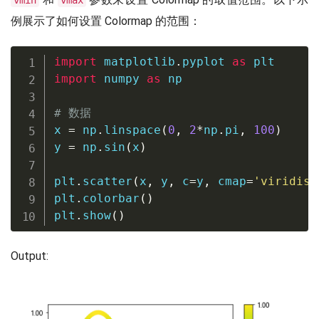
vmin
vmax
例展示了如何设置 Colormap 的范围：
import
 matplotlib
.
pyplot 
as
import
 numpy 
as
 np

# 数据
x 
=
 np
.
linspace
(
0
,
2
*
np
.
pi
,
100
)
y 
=
 np
.
sin
(
x
)
plt
.
scatter
(
x
,
 y
,
 c
=
y
,
 cmap
=
'viridis'
plt
.
colorbar
(
)
plt
.
show
(
)
Output: