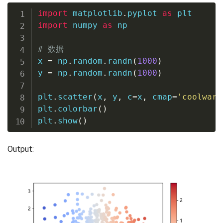
import
 matplotlib
.
pyplot 
as
import
 numpy 
as
 np

# 数据
x 
=
 np
.
random
.
randn
(
1000
)
y 
=
 np
.
random
.
randn
(
1000
)
plt
.
scatter
(
x
,
 y
,
 c
=
x
,
 cmap
=
'coolwarm
plt
.
colorbar
(
)
plt
.
show
(
)
Output: