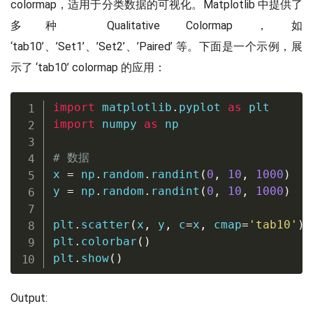
colormap，适用于分类数据的可视化。Matplotlib 中提供了
多种 Qualitative Colormap，如
‘tab10’、’Set1’、’Set2’、’Paired’ 等。下面是一个示例，展
示了 ‘tab10’ colormap 的应用：
import
 matplotlib
.
pyplot 
as
import
 numpy 
as
 np

# 数据
x 
=
 np
.
random
.
randint
(
0
,
10
,
1000
)
y 
=
 np
.
random
.
randint
(
0
,
10
,
1000
)
plt
.
scatter
(
x
,
 y
,
 c
=
x
,
 cmap
=
'tab10'
)
plt
.
colorbar
(
)
plt
.
show
(
)
Output: