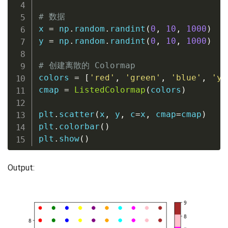
# 数据
x 
=
 np
.
random
.
randint
(
0
,
10
,
1000
)
y 
=
 np
.
random
.
randint
(
0
,
10
,
1000
)
# 创建离散的 Colormap
colors 
=
[
'red'
,
'green'
,
'blue'
,
'ye
cmap 
=
ListedColormap
(
colors
)
plt
.
scatter
(
x
,
 y
,
 c
=
x
,
 cmap
=
cmap
)
plt
.
colorbar
(
)
plt
.
show
(
)
Output: