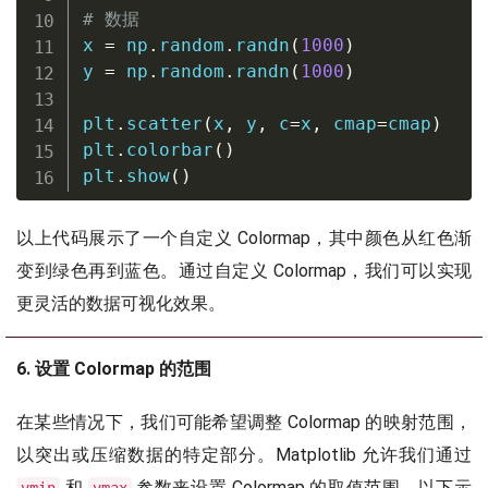
# 数据
x 
=
 np
.
random
.
randn
(
1000
)
y 
=
 np
.
random
.
randn
(
1000
)
plt
.
scatter
(
x
,
 y
,
 c
=
x
,
 cmap
=
cmap
)
plt
.
colorbar
(
)
plt
.
show
(
)
以上代码展示了一个自定义 Colormap，其中颜色从红色渐
变到绿色再到蓝色。通过自定义 Colormap，我们可以实现
更灵活的数据可视化效果。
6. 设置 Colormap 的范围
在某些情况下，我们可能希望调整 Colormap 的映射范围，
以突出或压缩数据的特定部分。Matplotlib 允许我们通过
和
参数来设置 Colormap 的取值范围。以下示