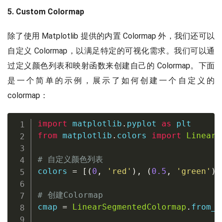
5. Custom Colormap
除了使用 Matplotlib 提供的内置 Colormap 外，我们还可以
自定义 Colormap，以满足特定的可视化需求。我们可以通
过定义颜色列表和映射函数来创建自己的 Colormap。下面
是一个简单的示例，展示了如何创建一个自定义的
colormap：
import
 matplotlib
.
pyplot 
as
from
 matplotlib
.
colors 
import
LinearS
# 自定义颜色列表
colors 
=
[
(
0
,
'red'
)
,
(
0.5
,
'green'
)
,
# 创建Colormap
cmap 
=
LinearSegmentedColormap
.
from_l