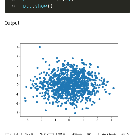
plt
.
show
(
)
Output: