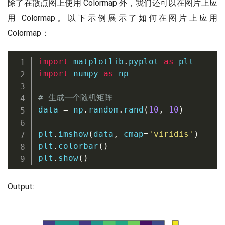
除了在散点图上使用 Colormap 外，我们还可以在图片上应
用 Colormap。以下示例展示了如何在图片上应用
Colormap：
import
 matplotlib
.
pyplot 
as
import
 numpy 
as
 np

# 生成一个随机矩阵
data 
=
 np
.
random
.
rand
(
10
,
10
)
plt
.
imshow
(
data
,
 cmap
=
'viridis'
)
plt
.
colorbar
(
)
plt
.
show
(
)
Output: