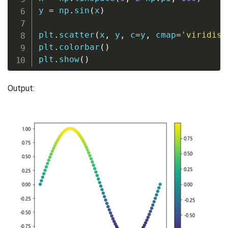
y 
=
 np
.
sin
(
x
)
plt
.
scatter
(
x
,
 y
,
 c
=
y
,
 cmap
=
'viridis'
plt
.
colorbar
(
)
plt
.
show
(
)
Output: