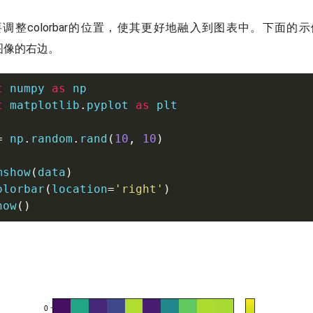
调整colorbar的位置，使其更好地融入到图表中。下面的
置在图像的右边。
t
 numpy 
as
t
 matplotlib
.
pyplot 
as
 plt

=
 np
.
random
.
rand
(
10
,
10
)
mshow
(
data
)
olorbar
(
location
=
'right'
)
how
(
)