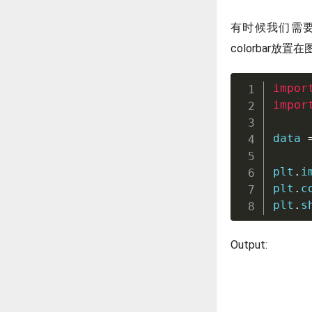
有时候我们需要
colorbar放
impor
impor
data 
plt
.
i
plt
.
c
plt
.
s
Output: