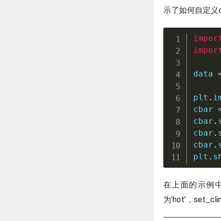
示了如何自定义co
impor
impor
data 
plt
.
i
cbar 
cbar
.
cbar
.
cbar
.
plt
.
s
在上面的示例中，我
为’hot’，set