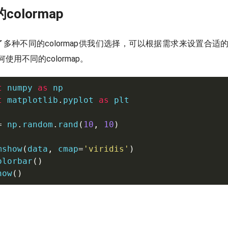
olormap
b提供了多种不同的colormap供我们选择，可以根据需求来设置合适的c
使用不同的colormap。
t
 numpy 
as
t
 matplotlib
.
pyplot 
as
 plt

=
 np
.
random
.
rand
(
10
,
10
)
mshow
(
data
,
 cmap
=
'viridis'
)
olorbar
(
)
how
(
)