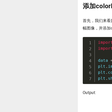
添加color
首先，我们来看如何
幅图像，并添加c
impor
impor
data 
plt
.
i
plt
.
c
plt
.
s
Output: