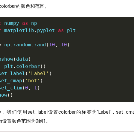
lorbar的颜色和范围。
t
 numpy 
as
t
 matplotlib
.
pyplot 
as
 plt

=
 np
.
random
.
rand
(
10
,
10
)
mshow
(
data
)
=
 plt
.
colorbar
(
)
set_label
(
'Label'
)
set_cmap
(
'hot'
)
set_clim
(
0
,
1
)
how
(
)
们使用set_label设置colorbar的标签为’Label’，set_
_clim设置颜色范围为0到1。