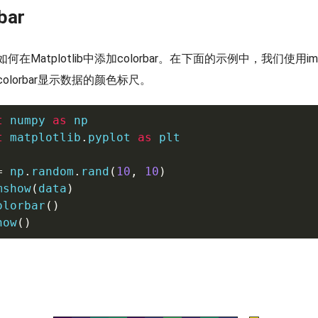
bar
在Matplotlib中添加colorbar。在下面的示例中，我们使用i
olorbar显示数据的颜色标尺。
t
 numpy 
as
t
 matplotlib
.
pyplot 
as
 plt

=
 np
.
random
.
rand
(
10
,
10
)
mshow
(
data
)
olorbar
(
)
how
(
)