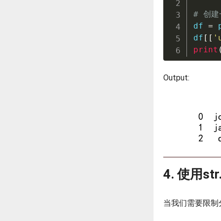
# 创建
df 
=
 
df
[
[
'
print
Output:
4. 使用s
当我们需要限制分割