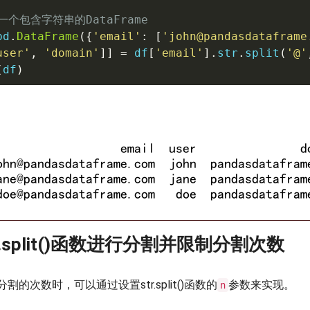
一个包含字符串的DataFrame
pd
.
DataFrame
(
{
'email'
:
[
'john@pandasdataframe
user'
,
'domain'
]
]
=
 df
[
'email'
]
.
str
.
split
(
'@'
(
df
)
tr.split()函数进行分割并限制分割次数
的次数时，可以通过设置str.split()函数的
参数来实现。
n