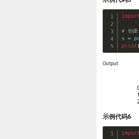
impor
# 创建
s 
=
 p
print
Output:
示例代码6
impor