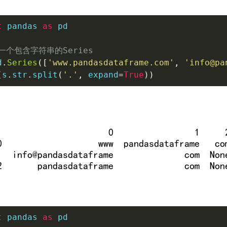
t
 pandas 
as
 pd

一个包含字符串的Series
d
.
Series
(
[
'www.pandasdataframe.com'
,
'info@pa
(
s
.
str
.
split
(
'.'
,
 expand
=
True
)
)
t
 pandas 
as
 pd
