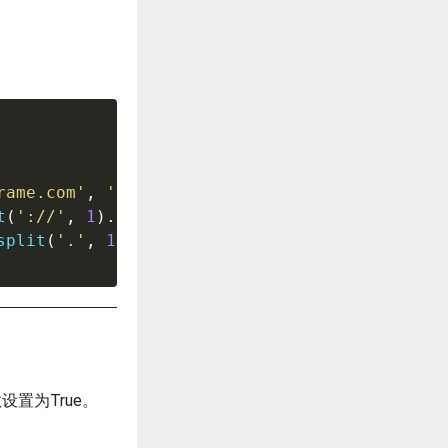
rame.com'
,
'https://pandasdataframe.com'
,
'ww
t
(
'://'
,
1
)
.
str
split
(
'.'
,
1
)
.
str
设置为True。