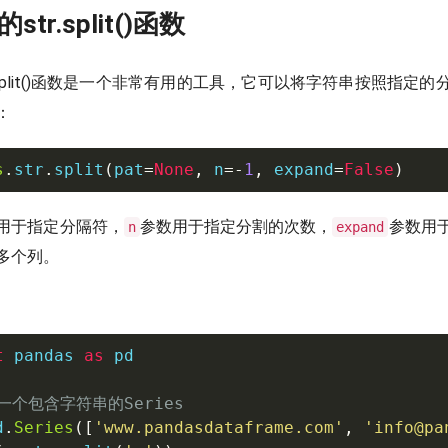
s的str.split()函数
str.split()函数是一个非常有用的工具，它可以将字符串按照指定
：
s
.
str
.
split
(
pat
=
None
,
 n
=
-
1
,
 expand
=
False
)
用于指定分隔符，
参数用于指定分割的次数，
参数用
n
expand
多个列。
t
 pandas 
as
 pd

一个包含字符串的Series
d
.
Series
(
[
'www.pandasdataframe.com'
,
'info@pa