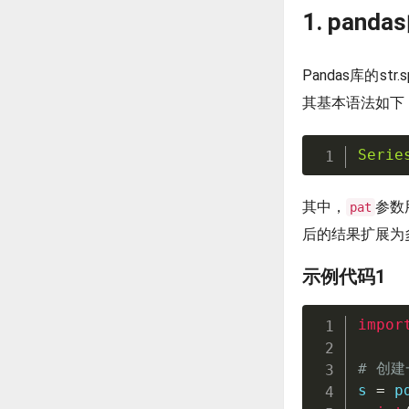
1. panda
Pandas库的
其基本语法如下
Serie
其中，
参数
pat
后的结果扩展为
示例代码1
impor
# 创建
s 
=
 p