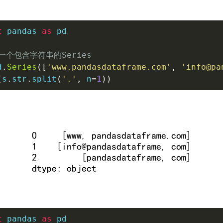
t
 pandas 
as
 pd

一个包含字符串的Series
d
.
Series
(
[
'www.pandasdataframe.com'
,
'info@pa
(
s
.
str
.
split
(
'.'
,
 n
=
1
)
)
t
 pandas 
as
 pd
