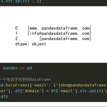
(
s
.
str
.
split
(
'.'
)
)
t
 pandas 
as
 pd

一个包含字符串的DataFrame
pd
.
DataFrame
(
{
'email'
:
[
'john@pandasdataframe
ser'
]
,
 df
[
'domain'
]
=
 df
[
'email'
]
.
str
.
split
(
'
(
df
)