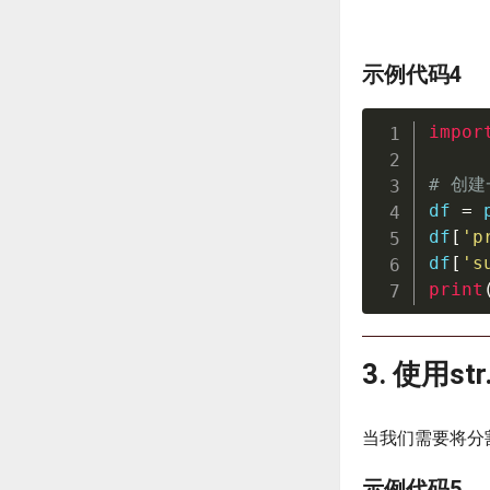
示例代码4
impor
# 创建
df 
=
 
df
[
'p
df
[
's
print
3. 使用s
当我们需要将分割后
示例代码5