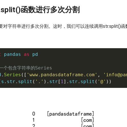
r.split()函数进行多次分割
对字符串进行多次分割。这时，我们可以连续调用str.split()函
t
 pandas 
as
 pd

一个包含字符串的Series
d
.
Series
(
[
'www.pandasdataframe.com'
,
'info@pa
(
s
.
str
.
split
(
'.'
)
.
str
[
1
]
.
str
.
split
(
'@'
)
)