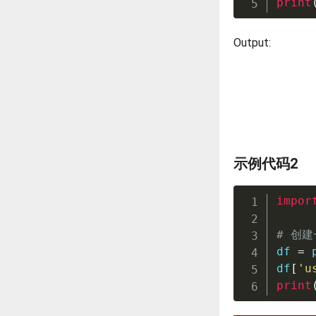
print
Output:
示例代码2
impor
# 创建
df 
=
 
df
[
'u
print