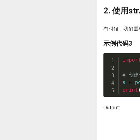
2. 使用st
有时候，我们需要
示例代码3
impor
# 创建
s 
=
 p
print
Output: