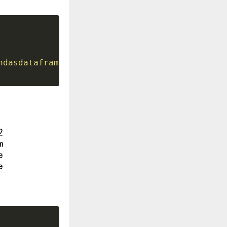
ndasdataframe.com'
,
'pandasdataframe.com'
]
)