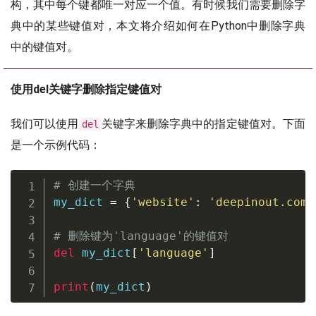
构，其中每个键都唯一对应一个值。有时候我们需要删除字
典中的某些键值对，本文将介绍如何在Python中删除字典
中的键值对。
使用del关键字删除指定键值对
我们可以使用
关键字来删除字典中的指定键值对。下面
del
是一个示例代码：
# 创建一个字典
my_dict 
=
{
'website'
:
'deepinout.com'
# 删除键为'language'的键值对
del
 my_dict
[
'language'
]
print
(
my_dict
)