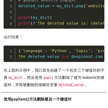
# 删除键为'website'的键值对
deleted_value 
=
 my_dict
.
pop
(
'website'
print
(
my_dict
)
print
(
f
'The deleted value is: 
{
delete
运行结果：
{
'language'
:
'Python'
,
'topic'
:
'prog
The
 deleted value 
is
:
 deepinout
.
com
在上面的示例中，我们首先创建了一个包含三个键值对的字
典
，然后使用
方法删除了键为’website’的键
my_dict
pop()
值对，并将被删除的值赋给变量
。
deleted_value
使用popitem()方法删除最后一个键值对