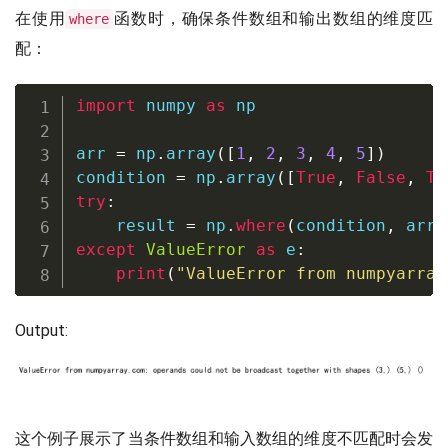
在使用
函数时，确保条件数组和输出数组的维度匹
where
配：
import
 numpy 
as
 np

arr 
=
 np
.
array
(
[
1
,
2
,
3
,
4
,
5
]
)
condition 
=
 np
.
array
(
[
True
,
False
,
Tr
try
:
    result 
=
 np
.
where
(
condition
,
 arr
,
except
ValueError
as
 e
:
print
(
"ValueError from numpyarray
Output:
这个例子展示了当条件数组和输入数组的维度不匹配时会发