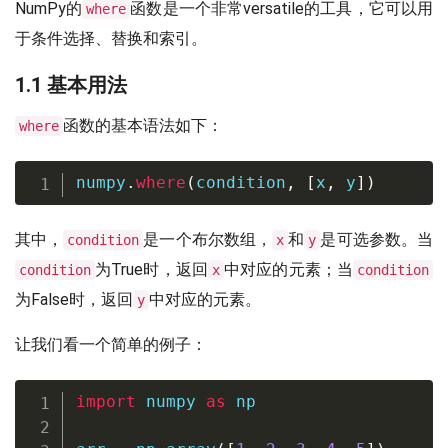
NumPy的
函数是一个非常versatile的工具，它可以用
where
于条件选择、替换和索引。
1.1 基本用法
函数的基本语法如下：
where
numpy
.
where
(
condition
,
[
x
,
 y
]
)
其中，
是一个布尔数组，
和
是可选参数。当
condition
x
y
为True时，返回
中对应的元素；当
condition
x
condition
为False时，返回
中对应的元素。
y
让我们看一个简单的例子：
import
 numpy 
as
 np
