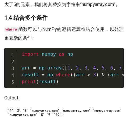
大于5的元素，我们将其替换为字符串”numpyarray.com”。
1.4 结合多个条件
函数可以与NumPy的逻辑运算符结合使用，以处理
where
更复杂的条件：
import
 numpy 
as
 np

arr 
=
 np
.
array
(
[
1
,
2
,
3
,
4
,
5
,
6
,
7
,
result 
=
 np
.
where
(
(
arr 
>
3
)
&
(
arr 
<
print
(
result
)
Output: