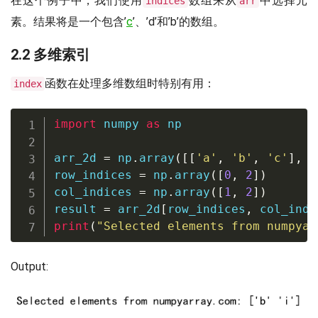
在这个例子中，我们使用
数组来从
中选择元
indices
arr
素。结果将是一个包含’
c
’、’d’和’b’的数组。
2.2 多维索引
函数在处理多维数组时特别有用：
index
import
 numpy 
as
 np

arr_2d 
=
 np
.
array
(
[
[
'a'
,
'b'
,
'c'
]
,
[
row_indices 
=
 np
.
array
(
[
0
,
2
]
)
col_indices 
=
 np
.
array
(
[
1
,
2
]
)
result 
=
 arr_2d
[
row_indices
,
 col_indi
print
(
"Selected elements from numpyar
Output: