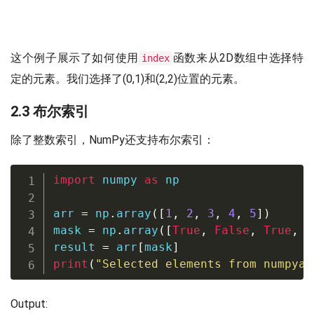
这个例子展示了如何使用
函数来从2D数组中选择特
index
定的元素。我们选择了(0,1)和(2,2)位置的元素。
2.3 布尔索引
除了整数索引，NumPy还支持布尔索引：
import
 numpy 
as
 np

arr 
=
 np
.
array
(
[
1
,
2
,
3
,
4
,
5
]
)
mask 
=
 np
.
array
(
[
True
,
False
,
True
,
F
result 
=
 arr
[
mask
]
print
(
"Selected elements from numpyar
Output: