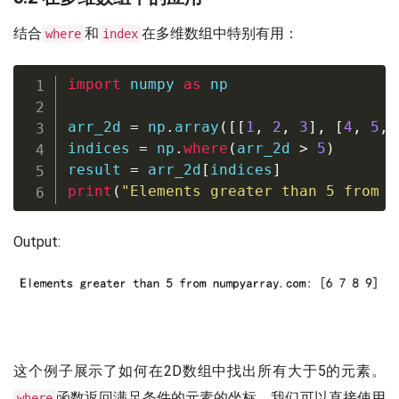
结合
和
在多维数组中特别有用：
where
index
import
 numpy 
as
 np

arr_2d 
=
 np
.
array
(
[
[
1
,
2
,
3
]
,
[
4
,
5
,
indices 
=
 np
.
where
(
arr_2d 
>
5
)
result 
=
 arr_2d
[
indices
]
print
(
"Elements greater than 5 from n
Output:
这个例子展示了如何在2D数组中找出所有大于5的元素。
函数返回满足条件的元素的坐标，我们可以直接使用
where