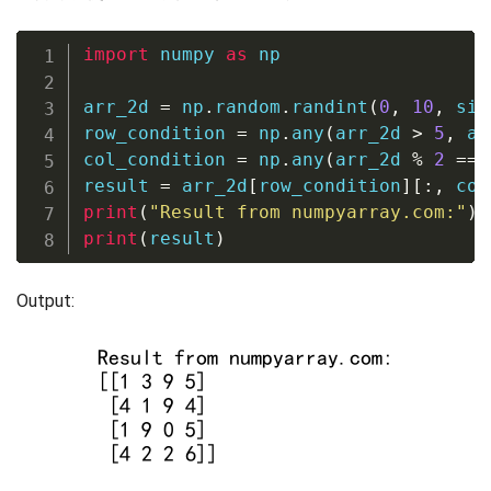
import
 numpy 
as
 np

arr_2d 
=
 np
.
random
.
randint
(
0
,
10
,
 siz
row_condition 
=
 np
.
any
(
arr_2d 
>
5
,
 ax
col_condition 
=
 np
.
any
(
arr_2d 
%
2
==
result 
=
 arr_2d
[
row_condition
]
[
:
,
 col
print
(
"Result from numpyarray.com:"
)
print
(
result
)
Output: