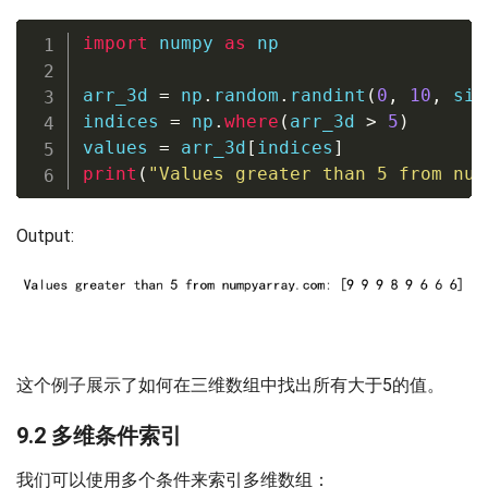
import
 numpy 
as
 np

arr_3d 
=
 np
.
random
.
randint
(
0
,
10
,
 siz
indices 
=
 np
.
where
(
arr_3d 
>
5
)
values 
=
 arr_3d
[
indices
]
print
(
"Values greater than 5 from num
Output:
这个例子展示了如何在三维数组中找出所有大于5的值。
9.2 多维条件索引
我们可以使用多个条件来索引多维数组：