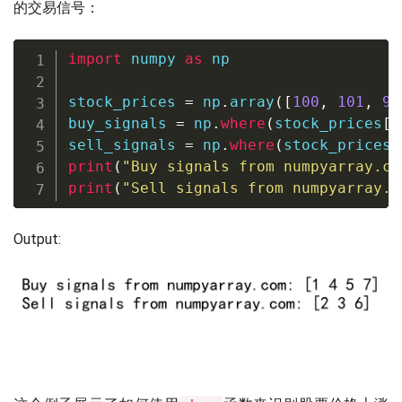
的交易信号：
import
 numpy 
as
 np

stock_prices 
=
 np
.
array
(
[
100
,
101
,
99
buy_signals 
=
 np
.
where
(
stock_prices
[
1
sell_signals 
=
 np
.
where
(
stock_prices
[
print
(
"Buy signals from numpyarray.co
print
(
"Sell signals from numpyarray.c
Output: