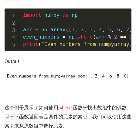
import
 numpy 
as
 np

arr 
=
 np
.
array
(
[
1
,
2
,
3
,
4
,
5
,
6
,
7
,
even_numbers 
=
 np
.
where
(
arr 
%
2
==
0
)
print
(
"Even numbers from numpyarray.c
Output:
这个例子展示了如何使用
函数来找出数组中的偶数。
where
函数返回满足条件的元素的索引，我们可以使用这些
where
索引来从原数组中选择元素。