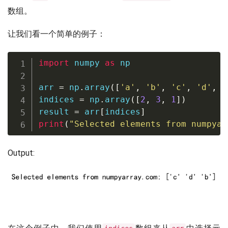
数组。
让我们看一个简单的例子：
import
 numpy 
as
 np

arr 
=
 np
.
array
(
[
'a'
,
'b'
,
'c'
,
'd'
,
'
indices 
=
 np
.
array
(
[
2
,
3
,
1
]
)
result 
=
 arr
[
indices
]
print
(
"Selected elements from numpyar
Output: