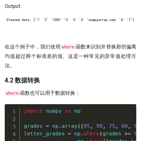
Output:
在这个例子中，我们使用
函数来识别并替换那些偏离
where
均值超过两个标准差的值。这是一种常见的异常值处理方
法。
4.2 数据转换
函数也可以用于数据转换：
where
import
 numpy 
as
 np

grades 
=
 np
.
array
(
[
85
,
90
,
75
,
60
,
95
letter_grades 
=
 np
.
where
(
grades 
>=
90