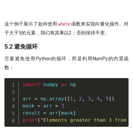
这个例子展示了如何使用
函数来实现向量化操作。对
where
于大于3的元素，我们将其乘以2；否则保持不变。
5.2 避免循环
尽量避免使用Python的循环，而是利用NumPy的内置函
数：
import
 numpy 
as
 np

arr 
=
 np
.
array
(
[
1
,
2
,
3
,
4
,
5
]
)
mask 
=
 arr 
>
3
result 
=
 arr
[
mask
]
print
(
"Elements greater than 3 from n