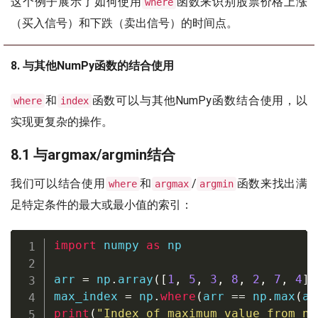
这个例子展示了如何使用
函数来识别股票价格上涨
where
（买入信号）和下跌（卖出信号）的时间点。
8. 与其他NumPy函数的结合使用
和
函数可以与其他NumPy函数结合使用，以
where
index
实现更复杂的操作。
8.1 与argmax/argmin结合
我们可以结合使用
和
/
函数来找出满
where
argmax
argmin
足特定条件的最大或最小值的索引：
import
 numpy 
as
 np

arr 
=
 np
.
array
(
[
1
,
5
,
3
,
8
,
2
,
7
,
4
]
)
max_index 
=
 np
.
where
(
arr 
==
 np
.
max
(
ar
print
(
"Index of maximum value from nu