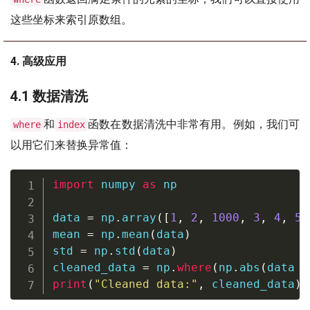
这些坐标来索引原数组。
4. 高级应用
4.1 数据清洗
和
函数在数据清洗中非常有用。例如，我们可
where
index
以用它们来替换异常值：
import
 numpy 
as
 np

data 
=
 np
.
array
(
[
1
,
2
,
1000
,
3
,
4
,
5
,
mean 
=
 np
.
mean
(
data
)
std 
=
 np
.
std
(
data
)
cleaned_data 
=
 np
.
where
(
np
.
abs
(
data 
-
print
(
"Cleaned data:"
,
 cleaned_data
)