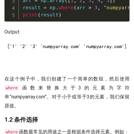
arr 
=
 np
.
array
(
[
1
,
2
,
3
,
4
,
5
]
)
result 
=
 np
.
where
(
arr 
>
3
,
"numpyarra
print
(
result
)
Output:
在这个例子中，我们创建了一个简单的数组，然后使用
函数来替换大于3的元素为字符
where
串”numpyarray.com”。对于小于或等于3的元素，我们保留
原值。
1.2 条件选择
函数最常见的用途之一是根据条件选择元素。例如：
where