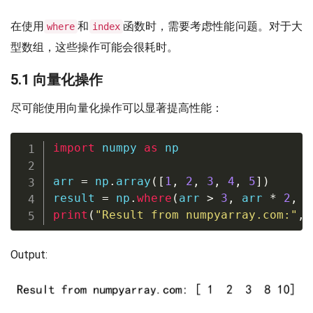
在使用
和
函数时，需要考虑性能问题。对于大
where
index
型数组，这些操作可能会很耗时。
5.1 向量化操作
尽可能使用向量化操作可以显著提高性能：
import
 numpy 
as
 np

arr 
=
 np
.
array
(
[
1
,
2
,
3
,
4
,
5
]
)
result 
=
 np
.
where
(
arr 
>
3
,
 arr 
*
2
,
 a
print
(
"Result from numpyarray.com:"
,
 
Output: