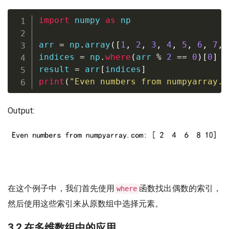
import
 numpy 
as
 np

arr 
=
 np
.
array
(
[
1
,
2
,
3
,
4
,
5
,
6
,
7
,
indices 
=
 np
.
where
(
arr 
%
2
==
0
)
[
0
]
result 
=
 arr
[
indices
]
print
(
"Even numbers from numpyarray.c
Output:
在这个例子中，我们首先使用
函数找出偶数的索引，
where
然后使用这些索引来从原数组中选择元素。
3.2 在多维数组中的应用