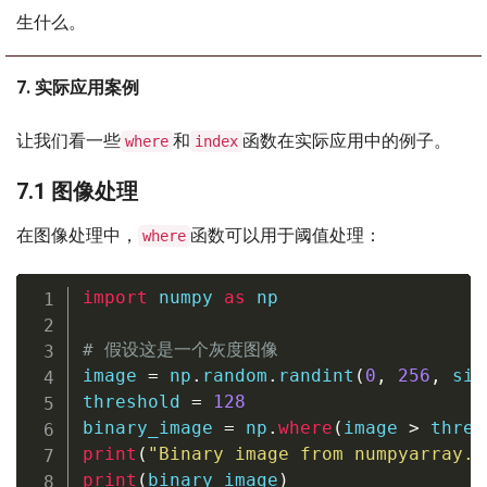
生什么。
7. 实际应用案例
让我们看一些
和
函数在实际应用中的例子。
where
index
7.1 图像处理
在图像处理中，
函数可以用于阈值处理：
where
import
 numpy 
as
 np

# 假设这是一个灰度图像
image 
=
 np
.
random
.
randint
(
0
,
256
,
 siz
threshold 
=
128
binary_image 
=
 np
.
where
(
image 
>
 thres
print
(
"Binary image from numpyarray.c
print
(
binary_image
)