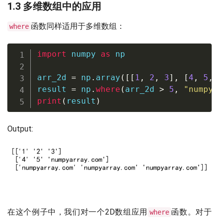
1.3 多维数组中的应用
函数同样适用于多维数组：
where
import
 numpy 
as
 np

arr_2d 
=
 np
.
array
(
[
[
1
,
2
,
3
]
,
[
4
,
5
,
result 
=
 np
.
where
(
arr_2d 
>
5
,
"numpya
print
(
result
)
Output:
在这个例子中，我们对一个2D数组应用
函数。对于
where