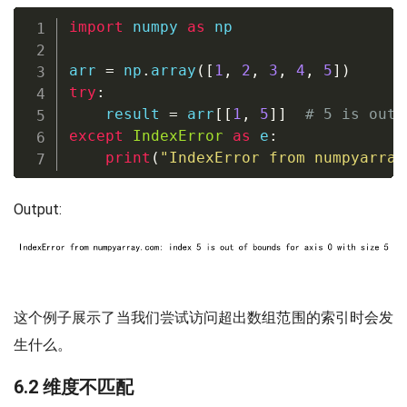
import
 numpy 
as
 np

arr 
=
 np
.
array
(
[
1
,
2
,
3
,
4
,
5
]
)
try
:
    result 
=
 arr
[
[
1
,
5
]
]
# 5 is out 
except
IndexError
as
 e
:
print
(
"IndexError from numpyarray
Output:
这个例子展示了当我们尝试访问超出数组范围的索引时会发
生什么。
6.2 维度不匹配