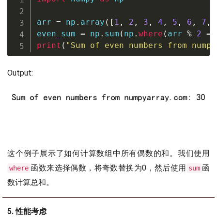
arr 
=
 np
.
array
(
[
1
,
2
,
3
,
4
,
5
,
6
,
7
,
even_sum 
=
 np
.
sum
(
np
.
where
(
arr 
%
2
==
print
(
"Sum of even numbers from numpy
Output:
这个例子展示了如何计算数组中所有偶数的和。我们使用
函数来选择偶数，将奇数替换为0，然后使用
函
where
sum
数计算总和。
5. 性能考虑