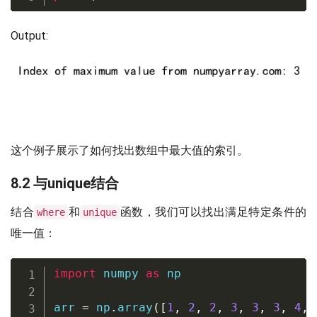
Output:
这个例子展示了如何找出数组中最大值的索引。
8.2 与unique结合
结合
和
函数，我们可以找出满足特定条件的
where
unique
唯一值：
import
 numpy 
as
 np

arr 
=
 np
.
array
(
[
1
,
2
,
2
,
3
,
3
,
3
,
4
,