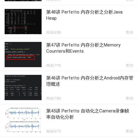
第48讲 Perfetto 内存分析之分析Java
Heap
阅读(638)
赞(
0
)
第47讲 Perfetto 内存分析之Memory
Counters和Events
阅读(719)
赞(
0
)
第46讲 Perfetto 内存分析之Android内存管
理概述
阅读(736)
赞(
0
)
第45讲 Perfetto 自动化之Camera录像帧
率自动化分析
阅读(677)
赞(
0
)