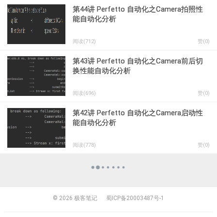
第44讲 Perfetto 自动化之Camera拍照性
能自动化分析
阅读(712)
赞(
0
)
第43讲 Perfetto 自动化之Camera前后切
换性能自动化分析
阅读(696)
赞(
0
)
第42讲 Perfetto 自动化之Camera启动性
能自动化分析
阅读(778)
赞(
0
)
© 2026
极客笔记
蜀ICP备20003487号-1