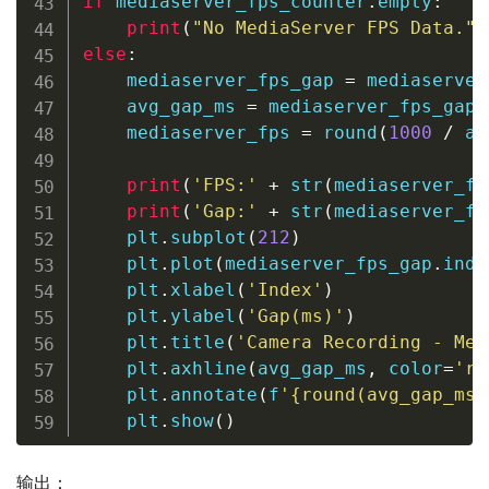
if
 mediaserver_fps_counter
.
empty
:
print
(
"No MediaServer FPS Data."
)
else
:
    mediaserver_fps_gap 
=
 mediaserver
    avg_gap_ms 
=
 mediaserver_fps_gap
[
    mediaserver_fps 
=
round
(
1000
/
 av
print
(
'FPS:'
+
str
(
mediaserver_fp
print
(
'Gap:'
+
str
(
mediaserver_fp
    plt
.
subplot
(
212
)
    plt
.
plot
(
mediaserver_fps_gap
.
inde
    plt
.
xlabel
(
'Index'
)
    plt
.
ylabel
(
'Gap(ms)'
)
    plt
.
title
(
'Camera Recording - Med
    plt
.
axhline
(
avg_gap_ms
,
 color
=
'r'
    plt
.
annotate
(
f
'
{
round
(
avg_gap_ms
,
    plt
.
show
(
)
输出：