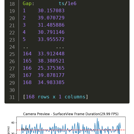
Gap
:
        ts
/
1e6
1
30.157083
2
39.070729
3
31.485886
4
30.791146
5
33.955572
..
..
.
164
33.912448
165
38.380521
166
25.375365
167
39.878177
168
34.983385
[
168
 rows x 
1
 columns
]