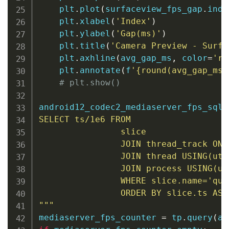
    plt
.
plot
(
surfaceview_fps_gap
.
inde
    plt
.
xlabel
(
'Index'
)
    plt
.
ylabel
(
'Gap(ms)'
)
    plt
.
title
(
'Camera Preview - Surfa
    plt
.
axhline
(
avg_gap_ms
,
 color
=
'r'
    plt
.
annotate
(
f
'
{
round
(
avg_gap_ms
,
# plt.show()
android12_codec2_mediaserver_fps_sql 
SELECT ts/1e6 FROM

                slice

                JOIN thread_track ON 
                JOIN thread USING(utid
                JOIN process USING(upi
                WHERE slice.name='que
                ORDER BY slice.ts ASC

"""
mediaserver_fps_counter 
=
 tp
.
query
(
an