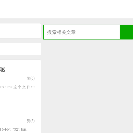
别呢
赞(
6
)
Android.mk这个文件中
赞(
8
)
t. “32”: bui...