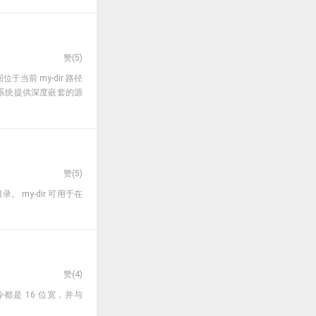
赞(
5
)
回位于当前 my-dir 路径
构建系统提供深度嵌套的源
赞(
5
)
录。 my-dir 可用于在
赞(
4
)
令都是 16 位宽，并与