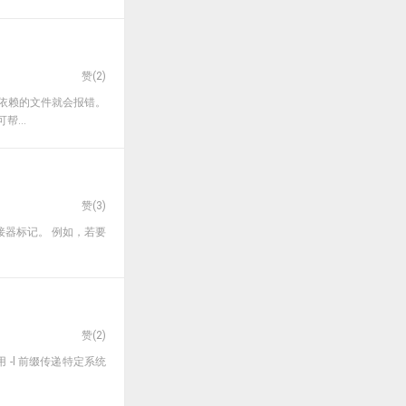
赞(
2
)
不到依赖的文件就会报错。
...
赞(
3
)
接器标记。 例如，若要
赞(
2
)
 -l 前缀传递特定系统