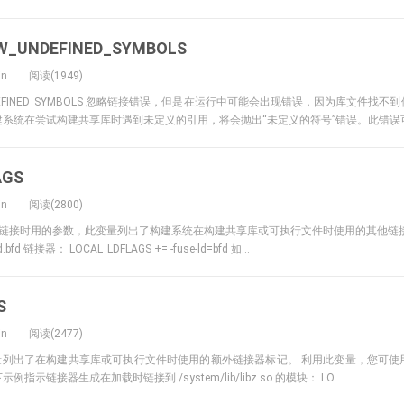
W_UNDEFINED_SYMBOLS
in
阅读(1949)
_UNDEFINED_SYMBOLS 忽略链接错误，但是在运行中可能会出现错误，因为库文件找
系统在尝试构建共享库时遇到未定义的引用，将会抛出“未定义的符号”错误。此错误可帮
AGS
in
阅读(2800)
AGS表示链接时用的参数，此变量列出了构建系统在构建共享库或可执行文件时使用的其他链
bfd 链接器： LOCAL_LDFLAGS += -fuse-ld=bfd 如...
S
in
阅读(2477)
S 此变量列出了在构建共享库或可执行文件时使用的额外链接器标记。 利用此变量，您可使用
示链接器生成在加载时链接到 /system/lib/libz.so 的模块： LO...