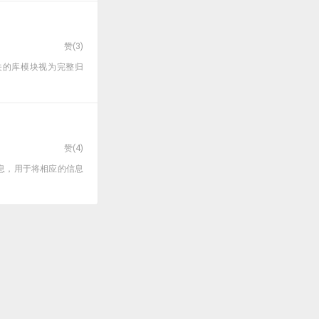
赞(
3
)
器应将相关的库模块视为完整归
赞(
4
)
的信息，用于将相应的信息