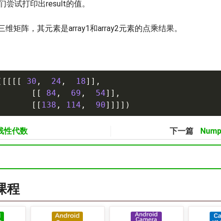
尝试打印出result的值。
维矩阵，其元素是array1和array2元素的点乘结果。
(
[
[
[
[
30
,
24
,
18
]
]
,
[
[
84
,
69
,
54
]
]
,
[
[
138
,
114
,
90
]
]
]
]
)
 线性代数
下一篇
Numpy
a课程