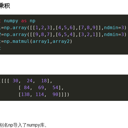
乘积
t
 numpy 
as
 np

1
=
np
.
array
(
[
[
1
,
2
,
3
]
,
[
4
,
5
,
6
]
,
[
7
,
8
,
9
]
]
,
ndmin
=
3
)
2
=
np
.
array
(
[
[
9
,
8
,
7
]
,
[
6
,
5
,
4
]
,
[
3
,
2
,
1
]
]
,
ndmin
=
3
)
t
=
np
.
matmul
(
array1
,
array2
)
t
(
[
[
[
30
,
24
,
18
]
,
[
84
,
69
,
54
]
,
[
138
,
114
,
90
]
]
]
)
名np导入了numpy库。