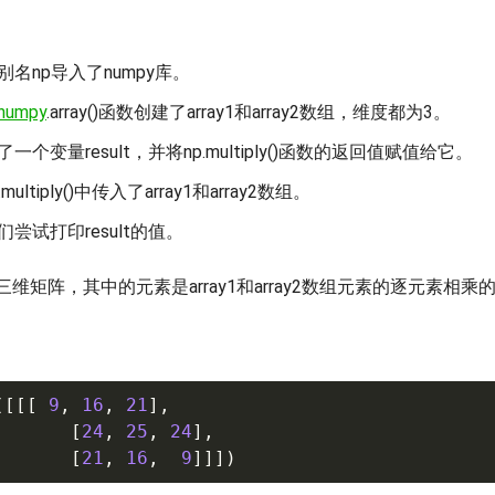
名np导入了numpy库。
numpy
.array()函数创建了array1和array2数组，维度都为3。
一个变量result，并将np.multiply()函数的返回值赋值给它。
multiply()中传入了array1和array2数组。
尝试打印result的值。
维矩阵，其中的元素是array1和array2数组元素的逐元素相乘
(
[
[
[
9
,
16
,
21
]
,
[
24
,
25
,
24
]
,
[
21
,
16
,
9
]
]
]
)