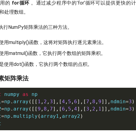
使用的
for循环
。通过减少程序中的’for’循环可以提供更快的
理和处理数组。
执行NumPy矩阵乘法的三种方法。
用multiply()函数，这将对矩阵执行逐元素乘法。
使用matmul()函数，它执行两个数组的矩阵乘积。
是使用dot()函数，它执行两个数组的点积。
素矩阵乘法
t
 numpy 
as
 np

1
=
np
.
array
(
[
[
1
,
2
,
3
]
,
[
4
,
5
,
6
]
,
[
7
,
8
,
9
]
]
,
ndmin
=
3
)
2
=
np
.
array
(
[
[
9
,
8
,
7
]
,
[
6
,
5
,
4
]
,
[
3
,
2
,
1
]
]
,
ndmin
=
3
)
t
=
np
.
multiply
(
array1
,
array2
)
t