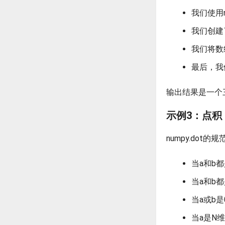
我们使用nu
我们创建了
我们将数组a
最后，我们
输出结果是一个三维
示例3：点积
numpy.dot的
当a和b
当a和b
当a或b是0
当a是N