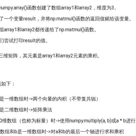
mpy.array()函数创建了数组array1和array2，维度为3。
一个变量result，并将np.matmul()函数的返回值赋给该变量。
rray1和array2都传递给了np.matmul()函数。
尝试打印result的值。
矩阵，其元素是array1和array2元素的乘积。
规范如下：
都是一维数组时->两个向量的内积（不带复共轭）
都是二维数组时->矩阵乘法
维数组（也称为标量）时->使用numpy.multiply(a, b)或a * b
维数组和b是一维数组时->对a和b的最后一个轴进行求和乘积