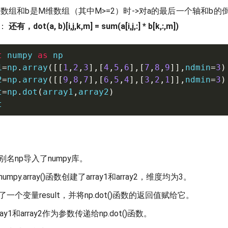
维数组和b是M维数组（其中M>=2）时->对a的最后一个轴和b
积：
还有，dot(a, b)[i,j,k,m] = sum(a[i,j,:] * b[k,:,m])
t
 numpy 
as
 np

1
=
np
.
array
(
[
[
1
,
2
,
3
]
,
[
4
,
5
,
6
]
,
[
7
,
8
,
9
]
]
,
ndmin
=
3
)
2
=
np
.
array
(
[
[
9
,
8
,
7
]
,
[
6
,
5
,
4
]
,
[
3
,
2
,
1
]
]
,
ndmin
=
3
)
t
=
np
.
dot
(
array1
,
array2
)
t
名np导入了numpy库。
mpy.array()函数创建了array1和array2，维度均为3。
一个变量result，并将np.dot()函数的返回值赋给它。
ay1和array2作为参数传递给np.dot()函数。