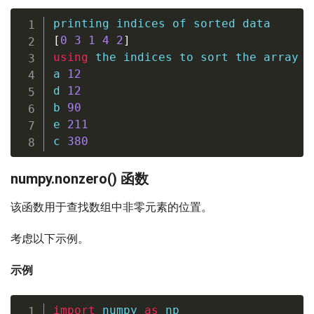
printing indices of 
sorted
[
0
3
1
4
2
]
using
 the indices to sort the array

a 
12
d 
12
b 
90
e 
211
c 
380
numpy.nonzero() 函数
该函数用于查找数组中非零元素的位置。
考虑以下示例。
示例
import
 numpy 
as
 np
