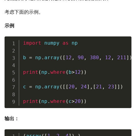
考虑下面的示例。
示例
import
 numpy 
as
 np

b 
=
 np
.
array
(
[
12
,
90
,
380
,
12
,
211
]
)
print
(
np
.
where
(
b
>
12
)
)
c 
=
 np
.
array
(
[
[
20
,
24
]
,
[
21
,
23
]
]
)
print
(
np
.
where
(
c
>
20
)
)
输出：
(
array
(
[
1
,
2
,
4
]
)
,
)