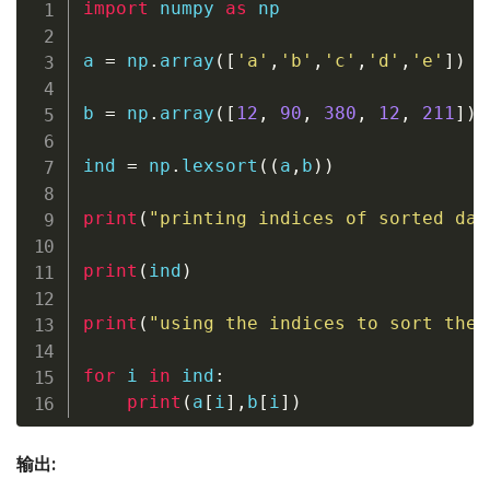
import
 numpy 
as
 np

a 
=
 np
.
array
(
[
'a'
,
'b'
,
'c'
,
'd'
,
'e'
]
)
b 
=
 np
.
array
(
[
12
,
90
,
380
,
12
,
211
]
)
ind 
=
 np
.
lexsort
(
(
a
,
b
)
)
print
(
"printing indices of sorted dat
print
(
ind
)
print
(
"using the indices to sort the 
for
 i 
in
 ind
:
print
(
a
[
i
]
,
b
[
i
]
)
输出: