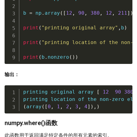
b 
=
 np
.
array
(
[
12
,
90
,
380
,
12
,
211
]
)
print
(
"printing original array"
,
b
)
print
(
"printing location of the non-z
print
(
b
.
nonzero
(
)
)
输出：
printing original array 
[
12
90
380
printing location of the non
-
(
array
(
[
0
,
1
,
2
,
3
,
4
]
)
,
)
numpy.where()函数
此函数用于返回满足特定条件的所有元素的索引。