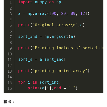
import
 numpy 
as
 np

a 
=
 np
.
array
(
[
90
,
29
,
89
,
12
]
)
print
(
"Original array:\n"
,
a
)
sort_ind 
=
 np
.
argsort
(
a
)
print
(
"Printing indices of sorted dat
sort_a 
=
 a
[
sort_ind
]
print
(
"printing sorted array"
)
for
 i 
in
 sort_ind
:
print
(
a
[
i
]
,
end
=
" "
)
输出：