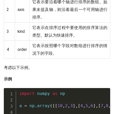
它表示要沿着哪个轴进行排序的数组。如
2
axis
果未提及轴，则沿着最后一个可用轴进行
排序。
它表示在排序过程中要使用的排序算法的
3
kind
类型。默认为快速排序。
它表示按照哪个字段对数组进行排序的情
4
order
况下的字段。
考虑以下示例。
示例
import
 numpy 
as
 np

a 
=
 np
.
array
(
[
[
10
,
2
,
3
]
,
[
4
,
5
,
6
]
,
[
7
,
8
,
9