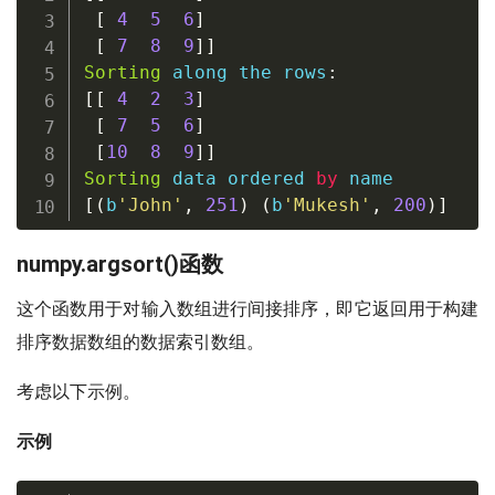
[
4
5
6
]
[
7
8
9
]
]
Sorting
 along the rows
:
[
[
4
2
3
]
[
7
5
6
]
[
10
8
9
]
]
Sorting
 data ordered 
by
[
(
b
'John'
,
251
)
(
b
'Mukesh'
,
200
)
]
numpy.argsort()函数
这个函数用于对输入数组进行间接排序，即它返回用于构建
排序数据数组的数据索引数组。
考虑以下示例。
示例