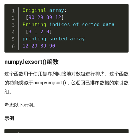
Original
 array
:
[
90
29
89
12
]
Printing
 indices of 
sorted
 data

[
3
1
2
0
]
printing 
sorted
12
29
89
90
numpy.lexsort()函数
这个函数用于使用键序列间接地对数组进行排序。这个函数
的功能类似于numpy.argsort()，它返回已排序数据的索引数
组。
考虑以下示例。
示例