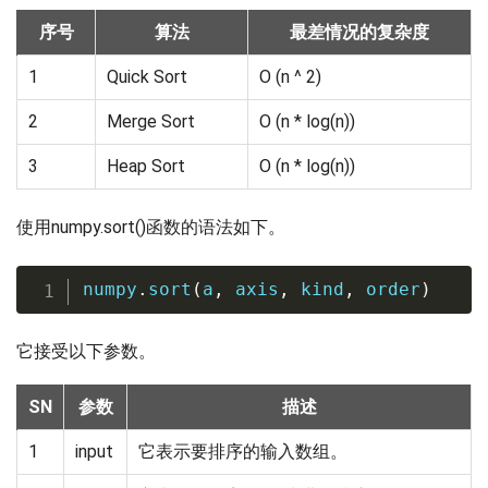
序号
算法
最差情况的复杂度
1
Quick Sort
O (n ^ 2)
2
Merge Sort
O (n * log(n))
3
Heap Sort
O (n * log(n))
使用numpy.sort()函数的语法如下。
numpy
.
sort
(
a
,
 axis
,
 kind
,
 order
)
它接受以下参数。
SN
参数
描述
1
input
它表示要排序的输入数组。