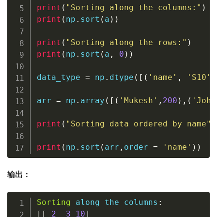
print
(
"Sorting along the columns:"
)
print
(
np
.
sort
(
a
)
)
print
(
"Sorting along the rows:"
)
print
(
np
.
sort
(
a
,
0
)
)
data_type 
=
 np
.
dtype
(
[
(
'name'
,
'S10'
)
arr 
=
 np
.
array
(
[
(
'Mukesh'
,
200
)
,
(
'John
print
(
"Sorting data ordered by name"
)
print
(
np
.
sort
(
arr
,
order 
=
'name'
)
)
输出：
Sorting
 along the columns
:
[
[
2
3
10
]