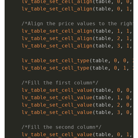
lv_table_set_cell_align
(
table
,
0
,
0
,
 
lv_table_set_cell_align
(
table
,
0
,
1
,
 
/*Align the price values to the right
lv_table_set_cell_align
(
table
,
1
,
1
,
 
lv_table_set_cell_align
(
table
,
2
,
1
,
 
lv_table_set_cell_align
(
table
,
3
,
1
,
 
lv_table_set_cell_type
(
table
,
0
,
0
,
2
lv_table_set_cell_type
(
table
,
0
,
1
,
2
/*Fill the first column*/
lv_table_set_cell_value
(
table
,
0
,
0
,
lv_table_set_cell_value
(
table
,
1
,
0
,
lv_table_set_cell_value
(
table
,
2
,
0
,
lv_table_set_cell_value
(
table
,
3
,
0
,
/*Fill the second column*/
lv_table_set_cell_value
(
table
,
0
,
1
,