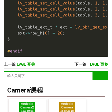
lv_table_set_cell_value
(
table
,
1
,
1
,
lv_table_set_cell_value
(
table
,
2
,
1
,
lv_table_set_cell_value
(
table
,
3
,
1
,
    lv_table_ext_t 
*
 ext 
=
lv_obj_get_ext
    ext
->
row_h
[
0
]
=
20
;
}
#
endif
上一篇
LVGL 开关
下一篇
LVGL 页签
Camera课程