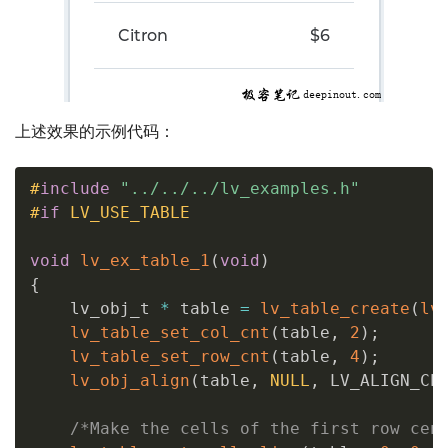
上述效果的示例代码：
#
include
"../../../lv_examples.h"
#
if
 LV_USE_TABLE
void
lv_ex_table_1
(
void
)
{
    lv_obj_t 
*
 table 
=
lv_table_create
(
lv
lv_table_set_col_cnt
(
table
,
2
)
;
lv_table_set_row_cnt
(
table
,
4
)
;
lv_obj_align
(
table
,
NULL
,
 LV_ALIGN_CE
/*Make the cells of the first row cen