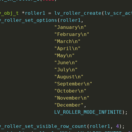
v_obj_t
*
roller1 
=
lv_roller_create
(
lv_scr_ac
v_roller_set_options
(
roller1
,
"January\n"
"February\n"
"March\n"
"April\n"
"May\n"
"June\n"
"July\n"
"August\n"
"September\n"
"October\n"
"November\n"
"December"
,
                   LV_ROLLER_MODE_INFINITE
)
;
v_roller_set_visible_row_count
(
roller1
,
4
)
;