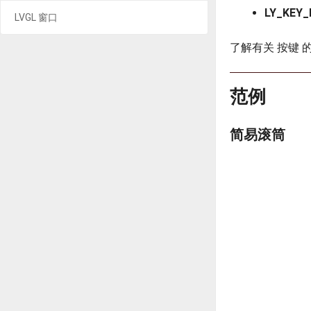
LY_KEY_
LVGL 窗口
了解有关 按键 
范例
简易滚筒