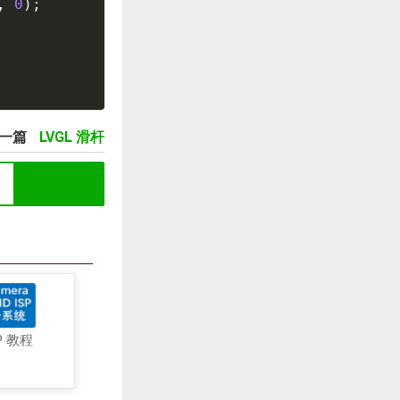
,
0
)
;
一篇
LVGL 滑杆
P 教程