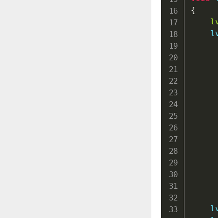
{
l
l
     
l