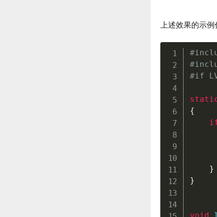
上述效果的示例
#
incl
#
incl
#
if
 L
stati
{
i
}
}
void