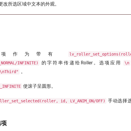
更改所选区域中文本的外观。
选项作为带有
lv_roller_set_options(ro
的字符串传递给Roller。选项应用
_NORMAL/INFINITE)
\n
。
\nThird"
使滚子呈圆形。
_INFINITE
手动选择选
ller_set_selected(roller, id, LV_ANIM_ON/OFF)
选项