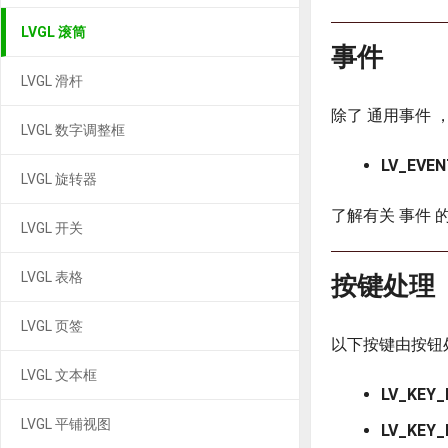
LVGL 滚筒
事件
LVGL 滑杆
除了 通用事件 
LVGL 数字调整框
LV_EVE
LVGL 旋转器
了解有关 事件 
LVGL 开关
LVGL 表格
按键处理
LVGL 页签
以下按键由按钮
LVGL 文本框
LV_KEY
LVGL 平铺视图
LV_KEY_