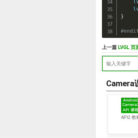
l
l
}
#
endi
上一篇
LVGL 页
Camer
API2 教