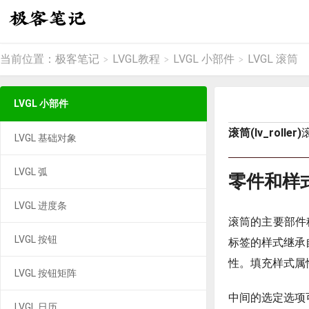
当前位置：
极客笔记
LVGL教程
LVGL 小部件
LVGL 滚筒
>
>
>
LVGL 小部件
滚筒(lv_roller)
LVGL 基础对象
LVGL 弧
零件和样
LVGL 进度条
滚筒的主要部件
LVGL 按钮
标签的样式继承自
性。填充样式属
LVGL 按钮矩阵
中间的选定选项
LVGL 日历