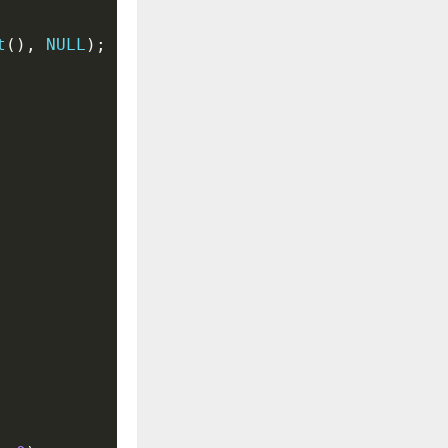
t
(
)
,
NULL
)
;