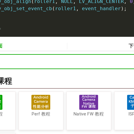
v_obj_align
(
roller1
,
NULL
,
 LV_ALIGN_CENTER
,
0
v_obj_set_event_cb
(
roller1
,
 event_handler
)
;
f
面
下
a课程
程
Perf 教程
Native FW 教程
IS