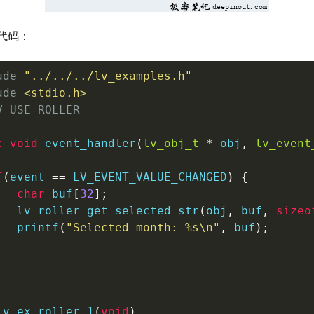
代码：
ude
"../../../lv_examples.h"
ude
<stdio.h>
V_USE_ROLLER
c
void
event_handler
(
lv_obj_t
*
 obj
,
lv_event
f
(
event 
==
 LV_EVENT_VALUE_CHANGED
)
{
char
 buf
[
32
]
;
lv_roller_get_selected_str
(
obj
,
 buf
,
sizeo
printf
(
"Selected month: %s\n"
,
 buf
)
;
lv_ex_roller_1
(
void
)