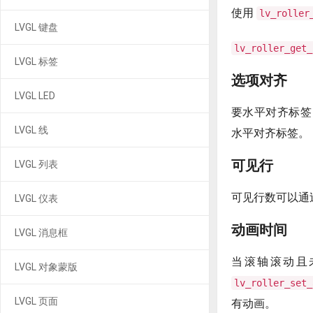
使用
lv_roller
LVGL 键盘
lv_roller_get_
LVGL 标签
选项对齐
LVGL LED
要水平对齐标
LVGL 线
水平对齐标签。
可见行
LVGL 列表
可见行数可以通
LVGL 仪表
动画时间
LVGL 消息框
当滚轴滚动且
LVGL 对象蒙版
lv_roller_set_
LVGL 页面
有动画。