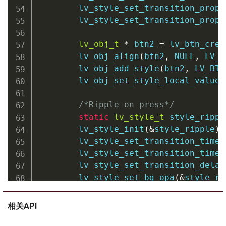
lv_style_set_transition_prop_
lv_style_set_transition_prop_
lv_obj_t
*
 btn2 
=
lv_btn_crea
lv_obj_align
(
btn2
,
NULL
,
 LV_A
lv_obj_add_style
(
btn2
,
 LV_BTN
lv_obj_set_style_local_value_
/*Ripple on press*/
static
lv_style_t
 style_rippl
lv_style_init
(
&
style_ripple
)
;
lv_style_set_transition_time
(
lv_style_set_transition_time
(
lv_style_set_transition_delay
lv_style_set_bg_opa
(
&
style_ri
lv_style_set_bg_opa
(
&
style_ri
lv_style_set_border_width
(
&
st
相关API
lv_style_set_outline_width
(
&
s
lv_style_set_transform_width
(