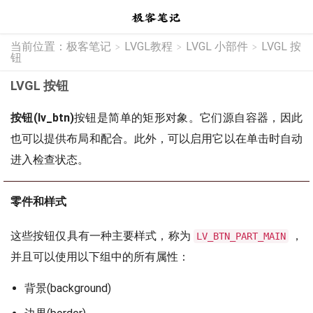
当前位置：
极客笔记
LVGL教程
LVGL 小部件
LVGL 按
>
>
>
钮
LVGL 按钮
按钮(lv_btn)
按钮是简单的矩形对象。它们源自容器，因此
也可以提供布局和配合。此外，可以启用它以在单击时自动
进入检查状态。
零件和样式
这些按钮仅具有一种主要样式，称为
，
LV_BTN_PART_MAIN
并且可以使用以下组中的所有属性：
背景(background)