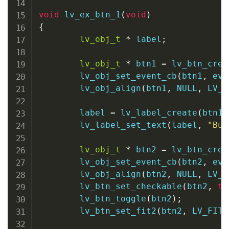
void
lv_ex_btn_1
(
void
)
{
lv_obj_t
*
 label
;
lv_obj_t
*
 btn1 
=
lv_btn_crea
lv_obj_set_event_cb
(
btn1
,
 eve
lv_obj_align
(
btn1
,
NULL
,
 LV_A
        label 
=
lv_label_create
(
btn1
,
lv_label_set_text
(
label
,
"But
lv_obj_t
*
 btn2 
=
lv_btn_crea
lv_obj_set_event_cb
(
btn2
,
 eve
lv_obj_align
(
btn2
,
NULL
,
 LV_A
lv_btn_set_checkable
(
btn2
,
tr
lv_btn_toggle
(
btn2
)
;
lv_btn_set_fit2
(
btn2
,
 LV_FIT_