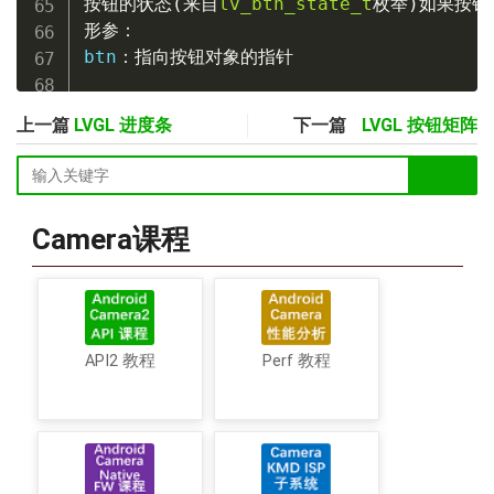
按钮的状态
(
来自
lv_btn_state_t
枚举
)
如果按钮
形参：
btn
：指向按钮对象的指针
上一篇
LVGL 进度条
下一篇
LVGL 按钮矩阵
bool
lv_btn_get_checkable
(
constlv_obj
功能：获取按钮的切换启用属性
返回：
true
：启用检查，
false
：停用
Camera课程
形参：
btn
：指向按钮对象的指针
lv_layout_t
lv_btn_get_layout
(
constlv
API2 教程
Perf 教程
功能：获取按钮的布局
返回：
来自“
lv_cont_layout_t
”的布局
形参：
btn
：指向按钮对象的指针