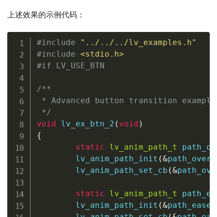
上述效果的示例代码：
#
include
"../../../lv_examples.h"
#
include
<stdio.h>
#
if
 LV_USE_BTN
/**

 * Advanced button transition examples
 */
void
lv_ex_btn_2
(
void
)
{
static
lv_anim_path_t
 path_ov
lv_anim_path_init
(
&
path_overs
lv_anim_path_set_cb
(
&
path_ove
static
lv_anim_path_t
 path_ea
lv_anim_path_init
(
&
path_ease_
lv_anim_path_set_cb
(
&
path_eas