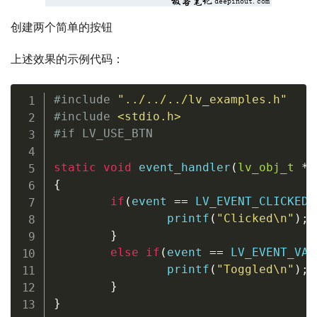
创建两个简单的按钮
上述效果的示例代码：
#
include
"../../../lv_examples.h"
#
include
<stdio.h>
#
if
 LV_USE_BTN
static
void
event_handler
(
lv_obj_t
*
 
{
if
(
event 
==
 LV_EVENT_CLICKED
)
printf
(
"Clicked\n"
)
;
}
else
if
(
event 
==
 LV_EVENT_VAL
printf
(
"Toggled\n"
)
;
}
}