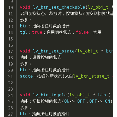
void
lv_btn_set_checkable
(
lv_obj_t
*
 
启用切换状态。释放时，按钮将从
/
切换到切换状态
形参：
btn
：指向按钮对象的指针
tgl
：
true
：启用切换状态，
false
：禁用
void
lv_btn_set_state
(
lv_obj_t
*
 btn
功能：设置按钮的状态
形参：
btn
：指向按钮对象的指针
state
：按钮的新状态
(
来自
lv_btn_state_t
e
void
lv_btn_toggle
(
lv_obj_t
*
 btn 
)
功能：切换按钮的状态
(
ON
->
 OFF
，
OFF
->
 ON
)
形参：
btn
：指向按钮对象的指针