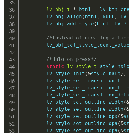
lv_obj_t
*
 btn1 
=
lv_btn_crea
lv_obj_align
(
btn1
,
NULL
,
 LV_A
lv_obj_add_style
(
btn1
,
 LV_BTN
/*Instead of creating a label
lv_obj_set_style_local_value_
/*Halo on press*/
static
lv_style_t
 style_halo
;
lv_style_init
(
&
style_halo
)
;
lv_style_set_transition_time
(
lv_style_set_transition_time
(
lv_style_set_transition_delay
lv_style_set_outline_width
(
&
s
lv_style_set_outline_width
(
&
s
lv_style_set_outline_opa
(
&
sty
lv_style_set_outline_opa
(
&
sty
lv_style_set_outline_opa
(
&
sty