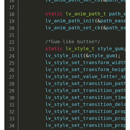
static
lv_anim_path_t
 path_ea
lv_anim_path_init
(
&
path_ease_
lv_anim_path_set_cb
(
&
path_eas
/*Gum-like button*/
static
lv_style_t
 style_gum
;
lv_style_init
(
&
style_gum
)
;
lv_style_set_transform_width
(
lv_style_set_transform_height
lv_style_set_value_letter_spa
lv_style_set_transition_path
(
lv_style_set_transition_path
(
lv_style_set_transition_time
(
lv_style_set_transition_delay
lv_style_set_transition_prop_
lv_style_set_transition_prop_
lv_style_set_transition_prop_