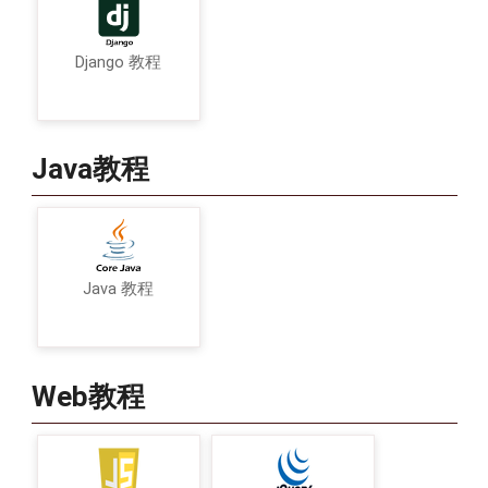
功能：获取最适合顶部模式
返回：
Django 教程
顶部元素
lv_fit_t
形参：
btn
：指向按钮对象的指针
Java教程
lv_fit_t
lv_btn_get_fit_bottom
(
constl
功能：获取最合适底部模式
返回：
底部元素
lv_fit_t
Java 教程
形参：
btn
：指向按钮对象的指针
Web教程