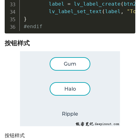
        label 
=
lv_label_create
(
btn2
,
lv_label_set_text
(
label
,
"Tog
}
#
endif
按钮样式
按钮样式