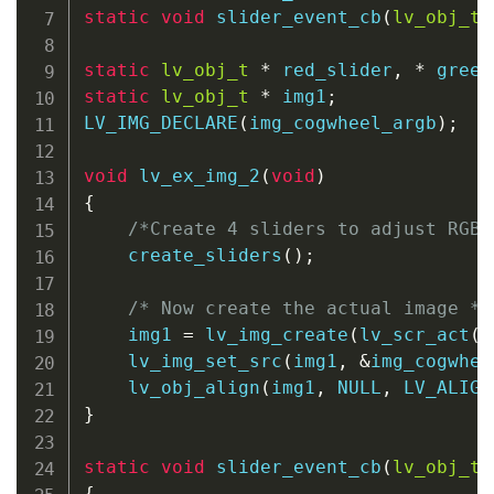
static
void
slider_event_cb
(
lv_obj_t
static
lv_obj_t
*
 red_slider
,
*
 green
static
lv_obj_t
*
 img1
;
LV_IMG_DECLARE
(
img_cogwheel_argb
)
;
void
lv_ex_img_2
(
void
)
{
/*Create 4 sliders to adjust RGB 
create_sliders
(
)
;
/* Now create the actual image */
    img1 
=
lv_img_create
(
lv_scr_act
(
)
lv_img_set_src
(
img1
,
&
img_cogwhee
lv_obj_align
(
img1
,
NULL
,
 LV_ALIGN
}
static
void
slider_event_cb
(
lv_obj_t
{