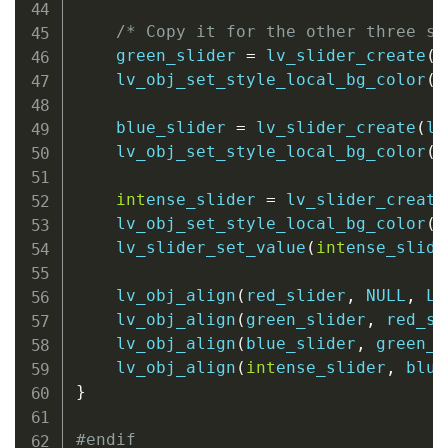
/* Copy it for the other three sl
    green_slider 
=
lv_slider_create
(
l
lv_obj_set_style_local_bg_color
(
g
    blue_slider 
=
lv_slider_create
(
lv
lv_obj_set_style_local_bg_color
(
b
int
ense_slider 
=
lv_slider_create
lv_obj_set_style_local_bg_color
(
i
lv_slider_set_value
(
int
ense_slide
lv_obj_align
(
red_slider
,
NULL
,
 LV
lv_obj_align
(
green_slider
,
 red_sl
lv_obj_align
(
blue_slider
,
 green_s
lv_obj_align
(
int
ense_slider
,
 blue
}
#
endif