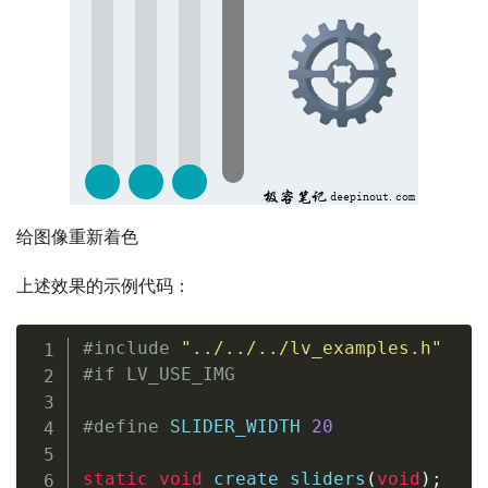
给图像重新着色
上述效果的示例代码：
#
include
"../../../lv_examples.h"
#
if
 LV_USE_IMG
#
define
 SLIDER_WIDTH 
20
static
void
create_sliders
(
void
)
;