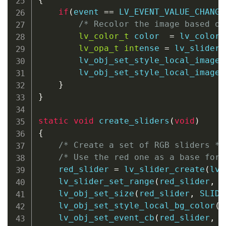
if
(
event 
==
 LV_EVENT_VALUE_CHANGE
/* Recolor the image based on
lv_color_t
 color  
=
lv_color_
lv_opa_t
int
ense 
=
lv_slider_
lv_obj_set_style_local_image_
lv_obj_set_style_local_image_
}
}
static
void
create_sliders
(
void
)
{
/* Create a set of RGB sliders */
/* Use the red one as a base for 
    red_slider 
=
lv_slider_create
(
lv_
lv_slider_set_range
(
red_slider
,
0
lv_obj_set_size
(
red_slider
,
 SLIDE
lv_obj_set_style_local_bg_color
(
r
lv_obj_set_event_cb
(
red_slider
,
 s