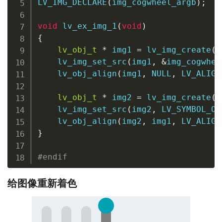
LV_IMG_DECLARE
(
img_cogwheel_argb
)
;
void
lv_ex_img_1
(
void
)
{
lv_obj_t
*
 img1 
=
lv_img_create
(
l
lv_img_set_src
(
img1
,
&
img_cogwhee
lv_obj_align
(
img1
,
NULL
,
 LV_ALIGN
lv_obj_t
*
 img2 
=
lv_img_create
(
l
lv_img_set_src
(
img2
,
 LV_SYMBOL_OK
lv_obj_align
(
img2
,
 img1
,
 LV_ALIGN
}
#
endif
给图像重新着色