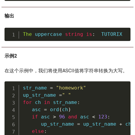
输出
The
 uppercase 
string
is
:
  TUTORIX
示例2
在这个示例中，我们将使用ASCII值将字符串转换为大写。
str_name 
=
"homework"
up_str_name 
=
" "
for
 ch 
in
 str_name
:
   asc 
=
ord
(
ch
)
if
 asc 
>
96
and
 asc 
<
123
:
      up_str_name 
=
 up_str_name 
+
chr
else
: