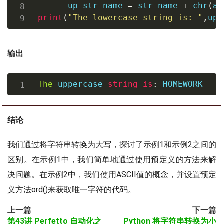
      up_str_name 
=
 str_name 
+
chr
(
as
print
(
"The lowercase string is: "
,
up_
输出
The
 uppercase 
string
is
:
 HOMEWORK
结论
我们通过将字符串转换为大写，探讨了示例1和示例2之间的
区别。在示例1中，我们简单地通过使用预定义的方法来解
决问题。在示例2中，我们使用ASCII值的概念，并设置预定
义方法ord()来获取唯一字符的代码。
上一篇
下一篇
第43讲 Perfetto 自动化之
Python 将字符串转换为小