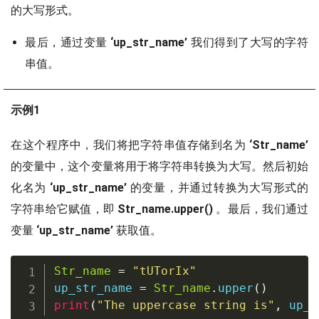
的大写形式。
最后，通过变量
‘up_str_name’
我们得到了大写的字符
串值。
示例1
在这个程序中，我们将把字符串值存储到名为
‘Str_name’
的变量中，这个变量将用于将字符串转换为大写。然后初始
化名为
‘up_str_name’
的变量，并通过转换为大写形式的
字符串给它赋值，即
Str_name.upper()
。最后，我们通过
变量
‘up_str_name’
获取值。
Str_name
=
"tUTorIx"
up_str_name 
=
Str_name
.
upper
(
)
print
(
"The uppercase string is"
,
 up_s