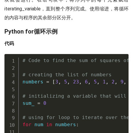
iterating_variable，直到整个序列完成。使用缩进，将循环
的内容与程序的其余部分区分开。
Python for循环示例
代码
# Code to find the sum of squares of 
# creating the list of numbers
numbers 
=
[
3
,
5
,
23
,
6
,
5
,
1
,
2
,
9
,
8
# initializing a variable that will s
sum_ 
=
0
# using for loop to iterate over the 
for
 num 
in
 numbers
: