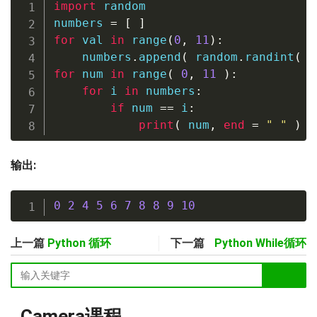
import
 random

numbers 
=
[
]
for
 val 
in
range
(
0
,
11
)
:
    numbers
.
append
(
 random
.
randint
(
0
for
 num 
in
range
(
0
,
11
)
:
for
 i 
in
 numbers
:
if
 num 
==
 i
:
print
(
 num
,
end
=
" "
)
输出:
0
2
4
5
6
7
8
8
9
10
上一篇
Python 循环
下一篇
Python While循环
Camera课程