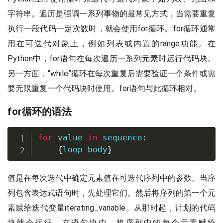
字符串。遍历是强调一系列事物的最常见方式，当需要重复
执行一段代码一定次数时，就会使用for循环。for循环通常
用在可迭代对象上，例如列表或内置的range功能。在
Python中，for语句在每次遍历一系列元素时运行代码块。
另一方面，“while”循环在每次重复后需要验证一个条件或需
要无限重复一个代码块时使用。for语句与此循环相对。
for循环的语法
for
 value 
in
 sequence
:
{
loop body
}
值是在每次迭代中确定元素值在可迭代序列中的参数。当序
列包含表达式语句时，先处理它们。然后将序列的第一个元
素赋给迭代变量iterating_variable。从那时起，计划的代码
块就会运行。在语句块中，将序列中的每个元素赋给