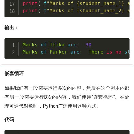
print
(
f
"Marks of 
{
student_name_1
}
 ar
print
(
f
"Marks of 
{
student_name_2
}
 ar
输出：
Marks
 of 
Itika
 are
:
90
Marks
 of 
Parker
 are
:
There
is
no
 stu
嵌套循环
如果我们有一段需要运行多次的内容，然后在这个脚本内部
有另一段需要运行B次的内容，我们使用“嵌套循环”。在处
理可迭代对象时，Python广泛使用这种方式。
代码