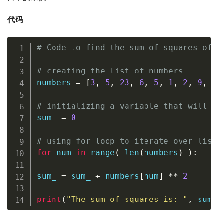
代码
# Code to find the sum of squares of 
# creating the list of numbers
numbers 
=
[
3
,
5
,
23
,
6
,
5
,
1
,
2
,
9
,
8
# initializing a variable that will s
sum_ 
=
0
# using for loop to iterate over list
for
 num 
in
range
(
len
(
numbers
)
)
:
sum_ 
=
 sum_ 
+
 numbers
[
num
]
**
2
print
(
"The sum of squares is: "
,
 sum_