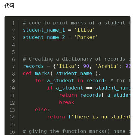
代码
# code to print marks of a student fr
student_name_1 
=
'Itika'
student_name_2 
=
'Parker'
# Creating a dictionary of records of
records 
=
{
'Itika'
:
90
,
'Arshia'
:
92
,
def
marks
(
 student_name 
)
:
for
 a_student 
in
 record
:
# for lo
if
 a_student 
==
 student_name
:
return
 records
[
 a_student
break
else
:
return
f
'There is no student 
# giving the function marks() name of